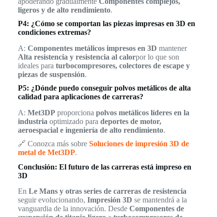
apoderando gradualmente
Componentes complejos,
ligeros y de alto rendimiento
.
P4: ¿Cómo se comportan las piezas impresas en 3D en
condiciones extremas?
A:
Componentes metálicos impresos en 3D
mantener
Alta resistencia y resistencia al calor
por lo que son
ideales para
turbocompresores, colectores de escape y
piezas de suspensión
.
P5: ¿Dónde puedo conseguir polvos metálicos de alta
calidad para aplicaciones de carreras?
A:
Met3DP
proporciona
polvos metálicos líderes en la
industria
optimizado para
deportes de motor,
aeroespacial e ingeniería de alto rendimiento
.
🔗 Conozca más sobre
Soluciones de impresión 3D de
metal de Met3DP
.
Conclusión: El futuro de las carreras está impreso en
3D
En
Le Mans y otras series de carreras de resistencia
seguir evolucionando,
Impresión 3D
se mantendrá a la
vanguardia de la innovación. Desde
Componentes de