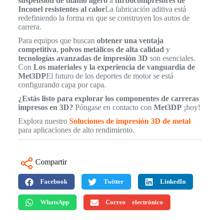
suspensión de titanio ligero
a
turbocompresores de
Inconel resistentes al calor
La fabricación aditiva está
redefiniendo la forma en que se construyen los autos de
carrera.
Para equipos que buscan
obtener una ventaja
competitiva
,
polvos metálicos de alta calidad
y
tecnologías avanzadas de impresión 3D
son esenciales.
Con
Los materiales y la experiencia de vanguardia de
Met3DP
El futuro de los deportes de motor se está
configurando capa por capa.
¿Estás listo para explorar los componentes de carreras
impresos en 3D?
Póngase en contacto con
Met3DP
¡hoy!
Explora nuestro
Soluciones de impresión 3D de metal
para aplicaciones de alto rendimiento.
Compartir
Facebook
Twitter
LinkedIn
WhatsApp
Correo electrónico