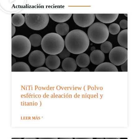
Actualización reciente
NiTi Powder Overview ( Polvo
esférico de aleación de níquel y
titanio )
LEER MÁS "