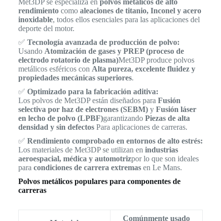
Met3DP se especializa en
polvos metálicos de alto
rendimiento
como
aleaciones de titanio, Inconel y acero
inoxidable
, todos ellos esenciales para las aplicaciones del
deporte del motor.
✅
Tecnología avanzada de producción de polvo:
Usando
Atomización de gases y PREP (proceso de
electrodo rotatorio de plasma)
Met3DP produce polvos
metálicos esféricos con
Alta pureza, excelente fluidez y
propiedades mecánicas superiores
.
✅
Optimizado para la fabricación aditiva:
Los polvos de Met3DP están diseñados para
Fusión
selectiva por haz de electrones (SEBM)
y
Fusión láser
en lecho de polvo (LPBF)
garantizando
Piezas de alta
densidad y sin defectos
Para aplicaciones de carreras.
✅
Rendimiento comprobado en entornos de alto estrés:
Los materiales de Met3DP se utilizan en
industrias
aeroespacial, médica y automotriz
por lo que son ideales
para
condiciones de carrera extremas
en Le Mans.
Polvos metálicos populares para componentes de
carreras
Comúnmente usado