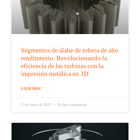
Segmentos de álabe de tobera de alto
rendimiento: Revolucionando la
eficiencia de las turbinas con la
impresión metálica en 3D
LEER MÁS "
13 de mayo de 2025
No hay comentarios