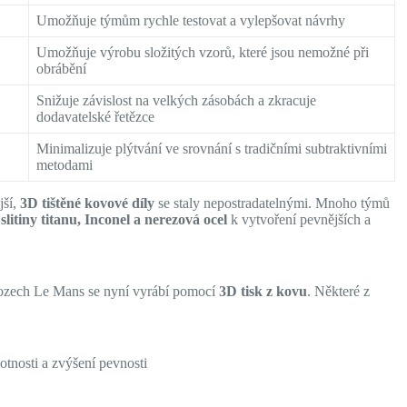
Umožňuje týmům rychle testovat a vylepšovat návrhy
Umožňuje výrobu složitých vzorů, které jsou nemožné při
obrábění
Snižuje závislost na velkých zásobách a zkracuje
dodavatelské řetězce
Minimalizuje plýtvání ve srovnání s tradičními subtraktivními
metodami
jší,
3D tištěné kovové díly
se staly nepostradatelnými. Mnoho týmů
.
slitiny titanu, Inconel a nerezová ocel
k vytvoření pevnějších a
ozech Le Mans se nyní vyrábí pomocí
3D tisk z kovu
. Některé z
otnosti a zvýšení pevnosti