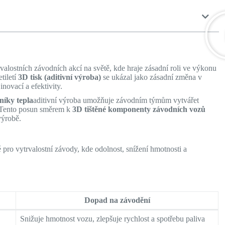
valostních závodních akcí na světě, kde hraje zásadní roli ve výkonu
tiletí
3D tisk (aditivní výroba)
se ukázal jako zásadní změna v
novací a efektivity.
íky tepla
aditivní výroba umožňuje závodním týmům vytvářet
m. Tento posun směrem k
3D tištěné komponenty závodních vozů
výrobě.
é pro vytrvalostní závody, kde odolnost, snížení hmotnosti a
Dopad na závodění
Snižuje hmotnost vozu, zlepšuje rychlost a spotřebu paliva