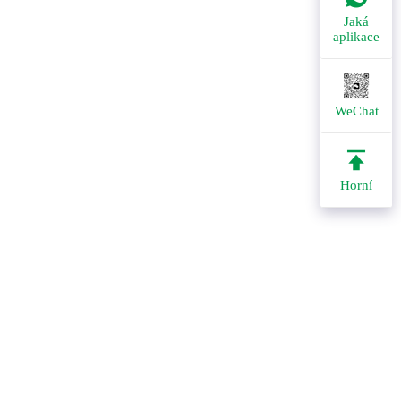
Jaká
aplikace
WeChat
Horní