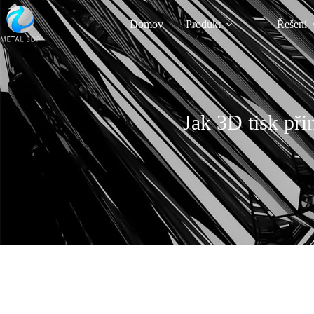
Domov
Produkt
Řešení
Jak 3D tisk při