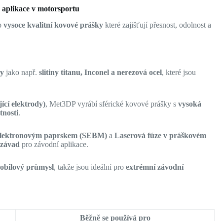
 aplikace v motorsportu
up
vysoce kvalitní kovové prášky
které zajišťují přesnost, odolnost a
ky
jako např.
slitiny titanu, Inconel a nerezová ocel
, které jsou
ící elektrody)
, Met3DP vyrábí sférické kovové prášky s
vysoká
tnosti
.
í elektronovým paprskem (SEBM)
a
Laserová fúze v práškovém
 závad
pro závodní aplikace.
mobilový průmysl
, takže jsou ideální pro
extrémní závodní
Běžně se používá pro