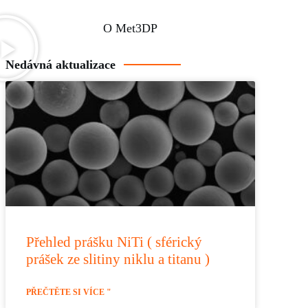
O Met3DP
Nedávná aktualizace
Přehled prášku NiTi ( sférický
prášek ze slitiny niklu a titanu )
PŘEČTĚTE SI VÍCE "