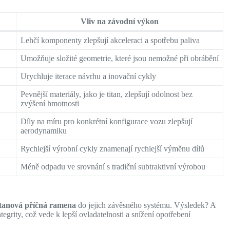
Vliv na závodní výkon
Lehčí komponenty zlepšují akceleraci a spotřebu paliva
Umožňuje složité geometrie, které jsou nemožné při obrábění
Urychluje iterace návrhu a inovační cykly
Pevnější materiály, jako je titan, zlepšují odolnost bez
zvýšení hmotnosti
Díly na míru pro konkrétní konfigurace vozu zlepšují
aerodynamiku
Rychlejší výrobní cykly znamenají rychlejší výměnu dílů
Méně odpadu ve srovnání s tradiční subtraktivní výrobou
titanová příčná ramena
do jejich závěsného systému. Výsledek? A
ntegrity, což vede k lepší ovladatelnosti a snížení opotřebení