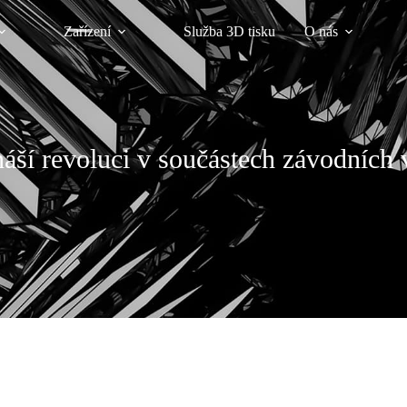
Zařízení
Služba 3D tisku
O nás
náší revoluci v součástech závodníc