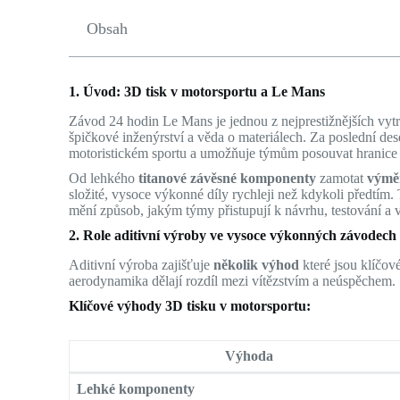
Obsah
1. Úvod: 3D tisk v motorsportu a Le Mans
Závod 24 hodin Le Mans je jednou z nejprestižnějších vytr
špičkové inženýrství a věda o materiálech. Za poslední dese
motoristickém sportu a umožňuje týmům posouvat hranice i
Od lehkého
titanové závěsné komponenty
zamotat
výměn
složité, vysoce výkonné díly rychleji než kdykoli předtí
mění způsob, jakým týmy přistupují k návrhu, testování a 
2. Role aditivní výroby ve vysoce výkonných závodech
Aditivní výroba zajišťuje
několik výhod
které jsou klíčov
aerodynamika dělají rozdíl mezi vítězstvím a neúspěchem.
Klíčové výhody 3D tisku v motorsportu:
Výhoda
Lehké komponenty