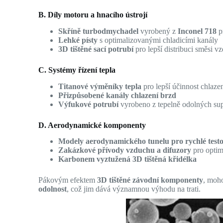
B. Díly motoru a hnacího ústrojí
Skříně turbodmychadel
vyrobený z
Inconel 718
p
Lehké písty
s optimalizovanými chladicími kanály
3D tištěné sací potrubí
pro lepší distribuci směsi v
C. Systémy řízení tepla
Titanové výměníky tepla
pro lepší účinnost chlaze
Přizpůsobené kanály chlazení brzd
Výfukové potrubí
vyrobeno z tepelně odolných supe
D. Aerodynamické komponenty
Modely aerodynamického tunelu pro rychlé test
Zakázkové přívody vzduchu a difuzory
pro optim
Karbonem vyztužená 3D tištěná křidélka
Pákovým efektem
3D tištěné závodní komponenty
, moh
odolnost
, což jim dává významnou výhodu na trati.