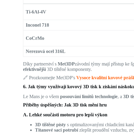
Ti-6Al-4V
Inconel 718
CoCrMo
Nerezová ocel 316L
Díky partnerství s
Met3DP
závodní týmy mají přístup ke 
efektivnější
3D tištěné komponenty.
🔗 Prozkoumejte Met3DP's
Vysoce kvalitní kovové práš
6. Jak týmy využívají kovový 3D tisk k získání násko
Le Mans je o všem
posouvání limitů technologie
, a
3D ti
Příběhy úspěšných: Jak 3D tisk mění hru
A. Lehké součásti motoru pro lepší výkon
3D tištěné písty
s optimalizovanými chladicími kanál
Titanové sací potrubí
zlepšit proudění vzduchu, zv