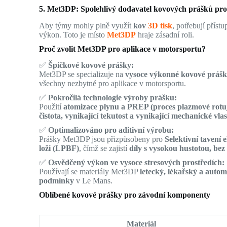
5. Met3DP: Spolehlivý dodavatel kovových prášků pro
Aby týmy mohly plně využít
kov
3D tisk
, potřebují příst
výkon. Toto je místo
Met3DP
hraje zásadní roli.
Proč zvolit Met3DP pro aplikace v motorsportu?
✅
Špičkové kovové prášky:
Met3DP se specializuje na
vysoce výkonné kovové práš
všechny nezbytné pro aplikace v motorsportu.
✅
Pokročilá technologie výroby prášku:
Použití
atomizace plynu a PREP (proces plazmové rotuj
čistota, vynikající tekutost a vynikající mechanické vlas
✅
Optimalizováno pro aditivní výrobu:
Prášky Met3DP jsou přizpůsobeny pro
Selektivní taven
loži (LPBF)
, čímž se zajistí
díly s vysokou hustotou, bez
✅
Osvědčený výkon ve vysoce stresových prostředích:
Používají se materiály Met3DP
letecký, lékařský a auto
podmínky
v Le Mans.
Oblíbené kovové prášky pro závodní komponenty
Materiál