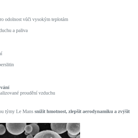
ro odolnost vůči vysokým teplotám
zduchu a paliva
ní
rslitin
ování
alizované proudění vzduchu
ou týmy Le Mans
snížit hmotnost, zlepšit aerodynamiku a zvýšit