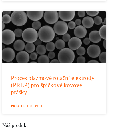
Proces plazmové rotační elektrody
(PREP) pro špičkové kovové
prášky
PŘEČTĚTE SI VÍCE "
Náš produkt