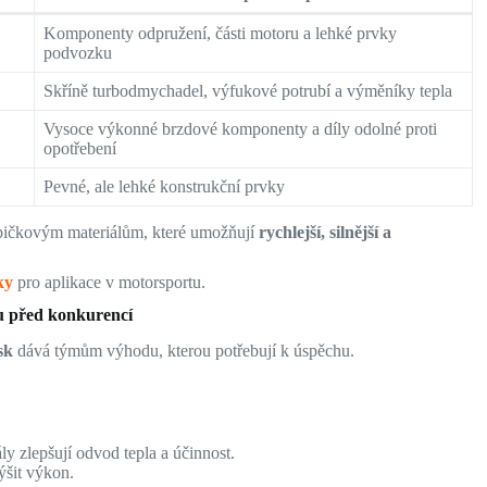
Komponenty odpružení, části motoru a lehké prvky
podvozku
Skříně turbodmychadel, výfukové potrubí a výměníky tepla
Vysoce výkonné brzdové komponenty a díly odolné proti
opotřebení
Pevné, ale lehké konstrukční prvky
špičkovým materiálům, které umožňují
rychlejší, silnější a
ky
pro aplikace v motorsportu.
ku před konkurencí
sk
dává týmům výhodu, kterou potřebují k úspěchu.
y zlepšují odvod tepla a účinnost.
ýšit výkon.