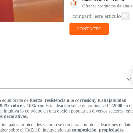
Ofrecer productos de alta ca
compartir este artículo
CONTACTO
n equilibrada de
fuerza
,
resistencia a la corrosión
y
trabajabilidad
,
n
90% cobre
y
10% zinc
Esta aleación suele denominarse
C22000
en el
 intuitiva lo convierte en una opción popular en diversos sectores, ent
es decorativas
.
rincipales propiedades y cómo se compara con otras aleaciones de lató
 saber sobre el CuZn10, incluyendo sus
composición
,
propiedades