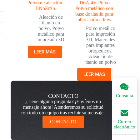
Polvo de aleación
Ti6Al4V Polvo
TiNbZrSn
Polvo metálico con
base de titanio para
Aleación de
fabricación aditiva
titanio en
polvo
,
Polvo
Polvo metálico
metálico para
para impresión
impresión 3D
3D
,
Materiales
para implantes
ortopédicos
,
LEER MÁS
Aleación de
titanio en polvo
LEER MÁS
CONTACTO
Consulta
¿Tiene alguna pregunta? ¡Envíenos un
mensaje ahora! Atenderemos su solicitud
con todo un equipo tras recibir su mensaje.
CONTACTO
Correo
electrónico