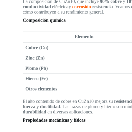
La composición de CuZn10, que incluye
90% cobre
y
10
conductividad eléctrica
y
corrosión
resistencia
. Veamos 
cómo contribuyen a su rendimiento general.
Composición química
Elemento
Cobre (Cu)
Zinc (Zn)
Plomo (Pb)
Hierro (Fe)
Otros elementos
El alto contenido de cobre en CuZn10 mejora su
resistenc
fuerza
y
ductilidad
. Las trazas de plomo y hierro son míni
durabilidad
en diversas aplicaciones.
Propiedades mecánicas y físicas