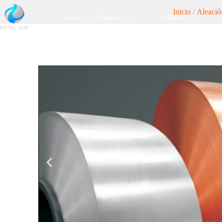
Inicio
/
Aleació
Inicio
Producto
Solución