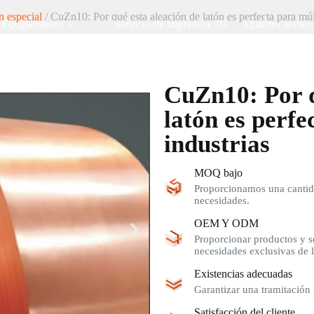
n especial
/ CuZn10: Por qué esta aleación de latón es perfecta para múlt
Equipamiento
Servicio de impresión 3D
Quiénes somos
CuZn10: Por q
latón es perfe
industrias
MOQ bajo
Proporcionamos una cantida
necesidades.
OEM Y ODM
Proporcionar productos y se
necesidades exclusivas de l
Existencias adecuadas
Garantizar una tramitación 
Satisfacción del cliente