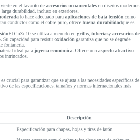
vierte en el favorito de
accesorios ornamentales
en diseños modernos
larga durabilidad, incluso en exteriores.
 moderada
lo hace adecuado para
aplicaciones de baja tensión
como
tan conductor como el cobre puro, ofrece
buena durabilidad
que es
osión
El CuZn10 se utiliza a menudo en
grifos
,
tuberías
y
accesorios de
e
. Su capacidad para resistir
oxidación
garantiza que no se degrade
e fontanería.
aterial ideal para
joyería económica
. Ofrece una
aspecto atractivo
os intrincados.
 crucial para garantizar que se ajusta a las necesidades específicas de
tivo de las especificaciones, tamaños y normas internacionales más
Descripción
Especificación para chapas, hojas y tiras de latón