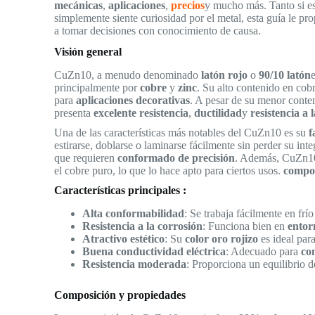
mecánicas
,
aplicaciones
,
precios
y mucho más. Tanto si es
simplemente siente curiosidad por el metal, esta guía le p
a tomar decisiones con conocimiento de causa.
Visión general
CuZn10, a menudo denominado
latón rojo
o
90/10 latón
principalmente por
cobre
y
zinc
. Su alto contenido en cob
para
aplicaciones decorativas
. A pesar de su menor conte
presenta
excelente resistencia
,
ductilidad
y
resistencia a 
Una de las características más notables del CuZn10 es su
f
estirarse, doblarse o laminarse fácilmente sin perder su inte
que requieren
conformado de precisión
. Además, CuZn1
el cobre puro, lo que lo hace apto para ciertos usos.
compon
Características principales :
Alta conformabilidad
: Se trabaja fácilmente en frío
Resistencia a la corrosión
: Funciona bien en
entor
Atractivo estético
: Su
color oro rojizo
es ideal par
Buena conductividad eléctrica
: Adecuado para
con
Resistencia moderada
: Proporciona un equilibrio 
Composición y propiedades