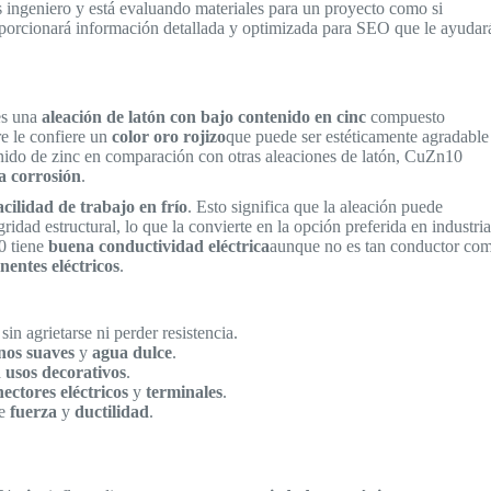
 ingeniero y está evaluando materiales para un proyecto como si
roporcionará información detallada y optimizada para SEO que le ayudar
es una
aleación de latón con bajo contenido en cinc
compuesto
re le confiere un
color oro rojizo
que puede ser estéticamente agradable
nido de zinc en comparación con otras aleaciones de latón, CuZn10
la corrosión
.
acilidad de trabajo en frío
. Esto significa que la aleación puede
gridad estructural, lo que la convierte en la opción preferida en industri
0 tiene
buena conductividad eléctrica
aunque no es tan conductor co
entes eléctricos
.
 sin agrietarse ni perder resistencia.
nos suaves
y
agua dulce
.
a
usos decorativos
.
ectores eléctricos
y
terminales
.
de
fuerza
y
ductilidad
.