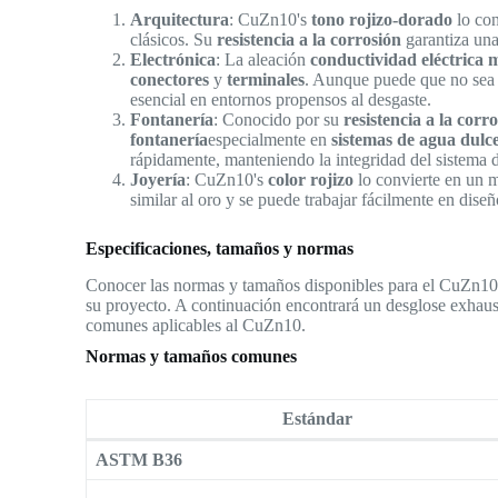
Arquitectura
: CuZn10's
tono rojizo-dorado
lo con
clásicos. Su
resistencia a la corrosión
garantiza una 
Electrónica
: La aleación
conductividad eléctrica
conectores
y
terminales
. Aunque puede que no sea 
esencial en entornos propensos al desgaste.
Fontanería
: Conocido por su
resistencia a la corr
fontanería
especialmente en
sistemas de agua dulc
rápidamente, manteniendo la integridad del sistema d
Joyería
: CuZn10's
color rojizo
lo convierte en un m
similar al oro y se puede trabajar fácilmente en diseñ
Especificaciones, tamaños y normas
Conocer las normas y tamaños disponibles para el CuZn10 es
su proyecto. A continuación encontrará un desglose exhaus
comunes aplicables al CuZn10.
Normas y tamaños comunes
Estándar
ASTM B36