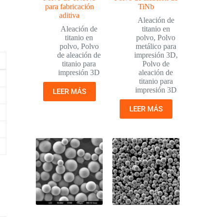
para fabricación
TiNb
aditiva
Aleación de
Aleación de
titanio en
titanio en
polvo
,
Polvo
polvo
,
Polvo
metálico para
de aleación de
impresión 3D
,
titanio para
Polvo de
impresión 3D
aleación de
titanio para
impresión 3D
LEER MÁS
LEER MÁS