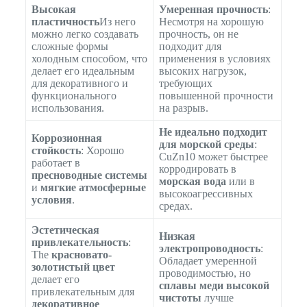
Высокая
Умеренная прочность
:
пластичность
Из него
Несмотря на хорошую
можно легко создавать
прочность, он не
сложные формы
подходит для
холодным способом, что
применения в условиях
делает его идеальным
высоких нагрузок,
для декоративного и
требующих
функционального
повышенной прочности
использования.
на разрыв.
Не идеально подходит
Коррозионная
для морской среды
:
стойкость
: Хорошо
CuZn10 может быстрее
работает в
корродировать в
пресноводные системы
морская вода
или в
и
мягкие атмосферные
высокоагрессивных
условия
.
средах.
Эстетическая
Низкая
привлекательность
:
электропроводность
:
The
красновато-
Обладает умеренной
золотистый цвет
проводимостью, но
делает его
сплавы меди высокой
привлекательным для
чистоты
лучше
декоративное