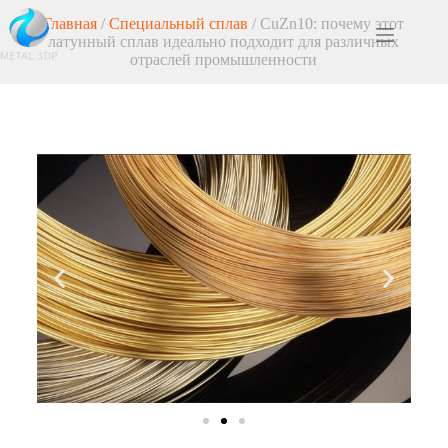
Главная
/
Специальный сплав
/ CuZn10: почему этот
латунный сплав идеально подходит для различных
отраслей промышленности