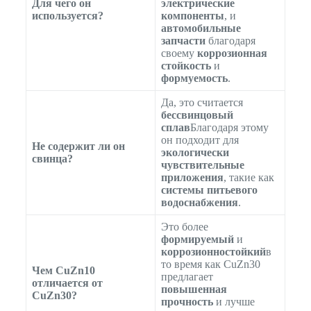
Для чего он
электрические
используется?
компоненты
, и
автомобильные
запчасти
благодаря
своему
коррозионная
стойкость
и
формуемость
.
Да, это считается
бессвинцовый
сплав
Благодаря этому
он подходит для
Не содержит ли он
экологически
свинца?
чувствительные
приложения
, такие как
системы питьевого
водоснабжения
.
Это более
формируемый
и
коррозионностойкий
в
то время как CuZn30
Чем CuZn10
предлагает
отличается от
повышенная
CuZn30?
прочность
и лучше