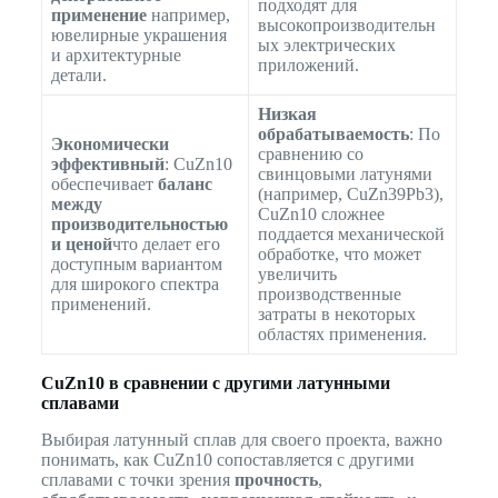
подходят для
применение
например,
высокопроизводительн
ювелирные украшения
ых электрических
и архитектурные
приложений.
детали.
Низкая
обрабатываемость
: По
Экономически
сравнению со
эффективный
: CuZn10
свинцовыми латунями
обеспечивает
баланс
(например, CuZn39Pb3),
между
CuZn10 сложнее
производительностью
поддается механической
и ценой
что делает его
обработке, что может
доступным вариантом
увеличить
для широкого спектра
производственные
применений.
затраты в некоторых
областях применения.
CuZn10 в сравнении с другими латунными
сплавами
Выбирая латунный сплав для своего проекта, важно
понимать, как CuZn10 сопоставляется с другими
сплавами с точки зрения
прочность
,