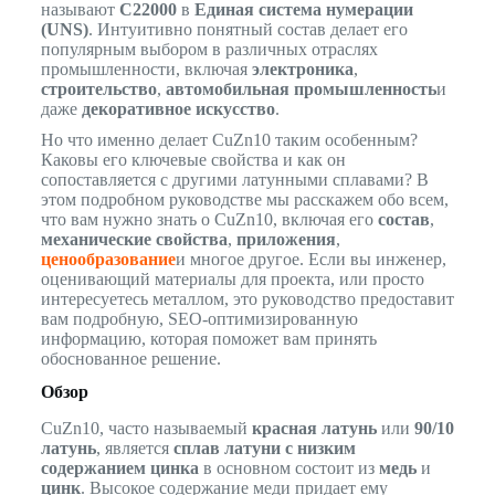
называют
C22000
в
Единая система нумерации
(UNS)
. Интуитивно понятный состав делает его
популярным выбором в различных отраслях
промышленности, включая
электроника
,
строительство
,
автомобильная промышленность
и
даже
декоративное искусство
.
Но что именно делает CuZn10 таким особенным?
Каковы его ключевые свойства и как он
сопоставляется с другими латунными сплавами? В
этом подробном руководстве мы расскажем обо всем,
что вам нужно знать о CuZn10, включая его
состав
,
механические свойства
,
приложения
,
ценообразование
и многое другое. Если вы инженер,
оценивающий материалы для проекта, или просто
интересуетесь металлом, это руководство предоставит
вам подробную, SEO-оптимизированную
информацию, которая поможет вам принять
обоснованное решение.
Обзор
CuZn10, часто называемый
красная латунь
или
90/10
латунь
, является
сплав латуни с низким
содержанием цинка
в основном состоит из
медь
и
цинк
. Высокое содержание меди придает ему