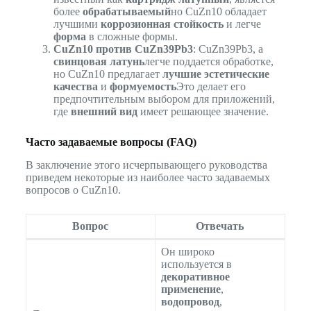
более
обрабатываемый
но CuZn10 обладает
лучшими
коррозионная стойкость
и легче
форма
в сложные формы.
CuZn10 против CuZn39Pb3
: CuZn39Pb3, a
свинцовая латунь
легче поддается обработке,
но CuZn10 предлагает
лучшие эстетические
качества
и
формуемость
Это делает его
предпочтительным выбором для приложений,
где
внешний вид
имеет решающее значение.
Часто задаваемые вопросы (FAQ)
В заключение этого исчерпывающего руководства
приведем некоторые из наиболее часто задаваемых
вопросов о CuZn10.
Вопрос
Отвечать
Он широко
используется в
декоративное
применение
,
водопровод
,