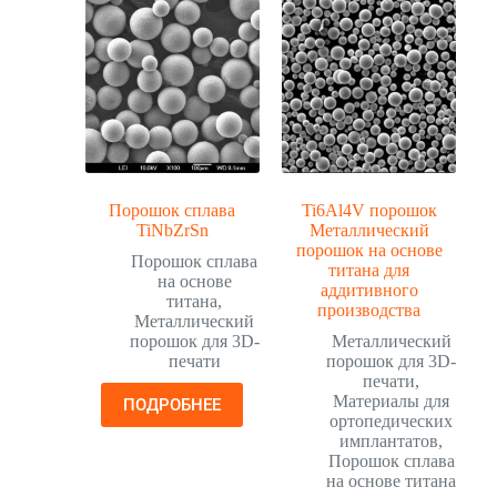
Порошок сплава
Ti6Al4V порошок
TiNbZrSn
Металлический
порошок на основе
Порошок сплава
титана для
на основе
аддитивного
титана
,
производства
Металлический
порошок для 3D-
Металлический
печати
порошок для 3D-
печати
,
Материалы для
ПОДРОБНЕЕ
ортопедических
имплантатов
,
Порошок сплава
на основе титана