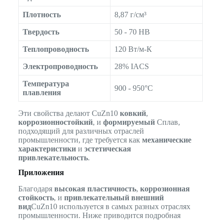
Плотность
8,87 г/см³
Твердость
50 - 70 HB
Теплопроводность
120 Вт/м-К
Электропроводность
28% IACS
Температура
900 - 950°C
плавления
Эти свойства делают CuZn10
ковкий
,
коррозионностойкий
, и
формируемый
Сплав,
подходящий для различных отраслей
промышленности, где требуется как
механические
характеристики
и
эстетическая
привлекательность
.
Приложения
Благодаря
высокая пластичность
,
коррозионная
стойкость
, и
привлекательный внешний
вид
CuZn10 используется в самых разных отраслях
промышленности. Ниже приводится подробная