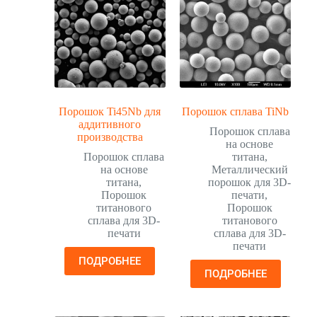
Порошок Ti45Nb для
Порошок сплава TiNb
аддитивного
Порошок сплава
производства
на основе
Порошок сплава
титана
,
на основе
Металлический
титана
,
порошок для 3D-
Порошок
печати
,
титанового
Порошок
сплава для 3D-
титанового
печати
сплава для 3D-
печати
ПОДРОБНЕЕ
ПОДРОБНЕЕ