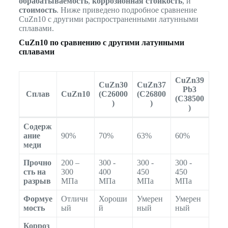
обрабатываемость
,
коррозионная стойкость
, и
стоимость
. Ниже приведено подробное сравнение
CuZn10 с другими распространенными латунными
сплавами.
CuZn10 по сравнению с другими латунными
сплавами
CuZn39
CuZn30
CuZn37
Pb3
Сплав
CuZn10
(C26000
(C26800
(C38500
)
)
)
Содерж
ание
90%
70%
63%
60%
меди
Прочно
200 –
300 -
300 -
300 -
сть на
300
400
450
450
разрыв
МПа
МПа
МПа
МПа
Формуе
Отличн
Хороши
Умерен
Умерен
мость
ый
й
ный
ный
Корроз