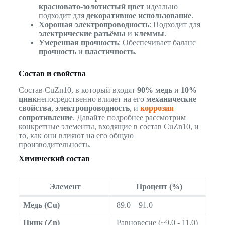
красновато-золотистый цвет
идеально
подходит для
декоративное использование
.
Хорошая электропроводность
: Подходит для
электрические разъёмы
и
клеммы
.
Умеренная прочность
: Обеспечивает баланс
прочность
и
пластичность
.
Состав и свойства
Состав CuZn10, в который входят
90% медь
и
10%
цинк
непосредственно влияет на его
механические
свойства
,
электропроводность
, и
коррозия
сопротивление
. Давайте подробнее рассмотрим
конкретные элементы, входящие в состав CuZn10, и
то, как они влияют на его общую
производительность.
Химический состав
Элемент
Процент (%)
Медь (Cu)
89.0 – 91.0
Цинк (Zn)
Равновесие (~9.0 - 11.0)