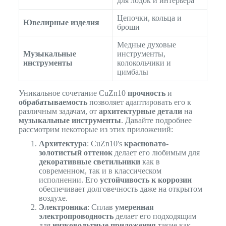
для лодок и интерьера
Цепочки, кольца и
Ювелирные изделия
броши
Медные духовые
Музыкальные
инструменты,
инструменты
колокольчики и
цимбалы
Уникальное сочетание CuZn10
прочность
и
обрабатываемость
позволяет адаптировать его к
различным задачам, от
архитектурные детали
на
музыкальные инструменты
. Давайте подробнее
рассмотрим некоторые из этих приложений:
Архитектура
: CuZn10's
красновато-
золотистый оттенок
делает его любимым для
декоративные светильники
как в
современном, так и в классическом
исполнении. Его
устойчивость к коррозии
обеспечивает долговечность даже на открытом
воздухе.
Электроника
: Сплав
умеренная
электропроводность
делает его подходящим
для
низковольтные приложения
такие как