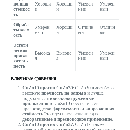
ионная
Хороши
Хороши
Умерен
Умерен
стойкос
й
й
ный
ный
ть
Обраба
Умерен
Хороши
Отличн
Отличн
тываем
ный
й
ый
ый
ость
Эстети
ческая
Высока
Высока
Умерен
Умерен
привле
я
я
ный
ный
катель
ность
Ключевые сравнения:
CuZn10 против CuZn30
: CuZn30 имеет более
высокую
прочность на разрыв
и лучше
подходит для
высоконагруженные
приложения
но CuZn10 обеспечивает
превосходство
формуемость
и
коррозионная
стойкость
Это идеальное решение для
декоративные
и
пресноводное применение
.
CuZn10 против CuZn37
: CuZn37, также
известный как
картридж латунный
, является