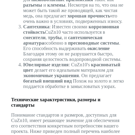
разъемы
и
клеммы
. Несмотря на то, что она не
может быть такой же проводящей, как чистая
медь, она предлагает
хорошая прочность
что
очень важно в условиях, подверженных износу.
Сантехника
: Известен своими
коррозионная
стойкость
CuZn10 часто используется в
смесители
,
трубы
, и
сантехническая
арматура
особенно в
пресноводные системы
.
Его способность выдерживать
окисление
Благодаря этому он не разрушается быстро,
сохраняя целостность водопроводной системы.
Ювелирные изделия
: CuZn10's
красноватый
цвет
делает его идеальным материалом для
экономичные украшения
. Он предлагает
богатый внешний вид
Похож на золото и легко
поддается обработке в замысловатых узорах.
Технические характеристики, размеры и
стандарты
Понимание стандартов и размеров, доступных для
CuZn10, имеет решающее значение для обеспечения
его соответствия конкретным потребностям вашего
проекта. Ниже приведен полный перечень наиболее