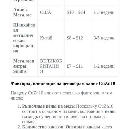
Авива
США
$10 – $14
1-3 недели
Металлс
Шанхайск
ая
металлич
Китай
$8 – $12
3-5 недель
еская
корпорац
ия
Металлоц
ВЕЛИКОБ
ентры
РИТАНИ
£7 – £11
1-2 недели
Smiths
Я
Факторы, влияющие на ценообразование CuZn10
На цену CuZn10 влияют несколько факторов, в том
числе:
Рыночные цены на медь
: Поскольку CuZn10
состоит в основном из меди, колебания в
цены
на медь
существенно влияет на стоимость
сплава.
Количество заказов
:
Оптовые заказы
часто