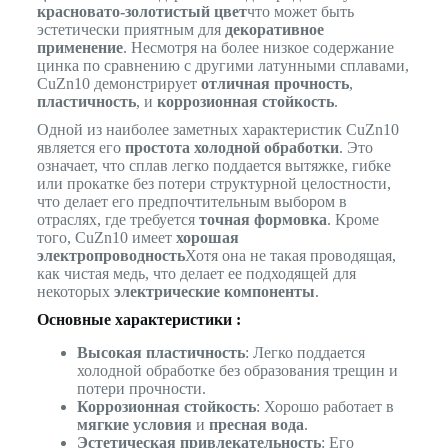
красновато-золотистый цвет
что может быть
эстетически приятным для
декоративное
применение
. Несмотря на более низкое содержание
цинка по сравнению с другими латунными сплавами,
CuZn10 демонстрирует
отличная прочность
,
пластичность
, и
коррозионная стойкость
.
Одной из наиболее заметных характеристик CuZn10
является его
простота холодной обработки
. Это
означает, что сплав легко поддается вытяжке, гибке
или прокатке без потери структурной целостности,
что делает его предпочтительным выбором в
отраслях, где требуется
точная формовка
. Кроме
того, CuZn10 имеет
хорошая
электропроводность
Хотя она не такая проводящая,
как чистая медь, что делает ее подходящей для
некоторых
электрические компоненты
.
Основные характеристики :
Высокая пластичность
: Легко поддается
холодной обработке без образования трещин и
потери прочности.
Коррозионная стойкость
: Хорошо работает в
мягкие условия
и
пресная вода
.
Эстетическая привлекательность
: Его