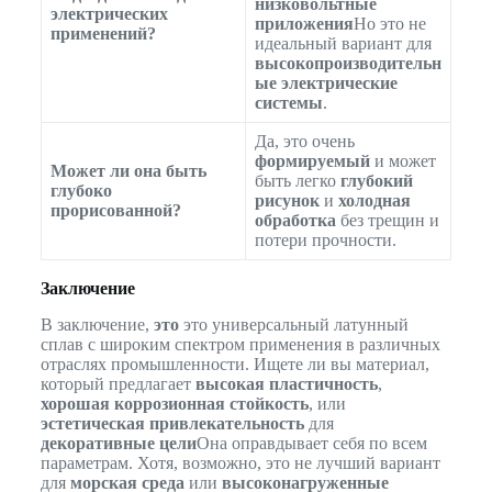
низковольтные
электрических
приложения
Но это не
применений?
идеальный вариант для
высокопроизводительн
ые электрические
системы
.
Да, это очень
формируемый
и может
Может ли она быть
быть легко
глубокий
глубоко
рисунок
и
холодная
прорисованной?
обработка
без трещин и
потери прочности.
Заключение
В заключение,
это
это универсальный латунный
сплав с широким спектром применения в различных
отраслях промышленности. Ищете ли вы материал,
который предлагает
высокая пластичность
,
хорошая коррозионная стойкость
, или
эстетическая привлекательность
для
декоративные цели
Она оправдывает себя по всем
параметрам. Хотя, возможно, это не лучший вариант
для
морская среда
или
высоконагруженные