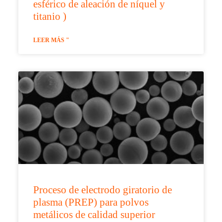
esférico de aleación de níquel y
titanio )
LEER MÁS "
Proceso de electrodo giratorio de
plasma (PREP) para polvos
metálicos de calidad superior