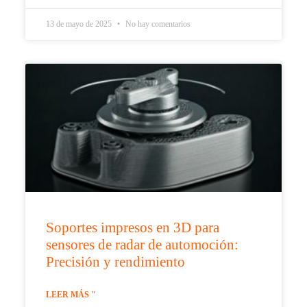
13 de mayo de 2025
No hay comentarios
Soportes impresos en 3D para
sensores de radar de automoción:
Precisión y rendimiento
LEER MÁS "