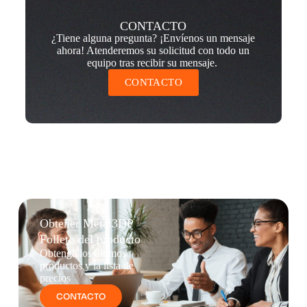
CONTACTO
¿Tiene alguna pregunta? ¡Envíenos un mensaje
ahora! Atenderemos su solicitud con todo un
equipo tras recibir su mensaje.
CONTACTO
Obtener Metal3DP
Folleto del producto
Obtenga los últimos
productos y la lista de
precios
CONTACTO