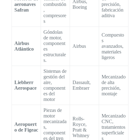
Airbus,
aeronaves
combustión
precisión,
Boeing
Safran
,
fabricación
compresore
aditiva
s
Góndolas
Compuesto
de motor,
s
Airbus
component
Airbus
avanzados,
Atlántico
es
materiales
estructurale
ligeros
s.
Sistemas de
gestión del
Mecanizado
Liebherr
aire,
Dassault,
de alta
Aerospace
component
Embraer
precisión,
es del
montaje
motor
Piezas de
motor
Mecanizado
Rolls-
mecanizada
CNC,
Aeropuert
Royce,
s,
tratamientos
o de Figeac
Pratt &
component
superficiale
Whitney
es del tren
s