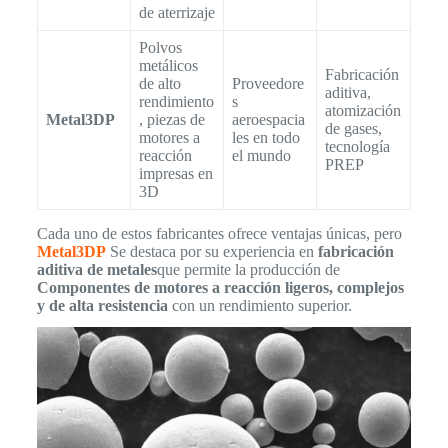
de aterrizaje
Polvos
metálicos
Fabricación
de alto
Proveedore
aditiva,
rendimiento
s
atomización
Metal3DP
, piezas de
aeroespacia
de gases,
motores a
les en todo
tecnología
reacción
el mundo
PREP
impresas en
3D
Cada uno de estos fabricantes ofrece ventajas únicas, pero
Metal3DP
Se destaca por su experiencia en
fabricación
aditiva de metales
que permite la producción de
Componentes de motores a reacción ligeros, complejos
y de alta resistencia
con un rendimiento superior.