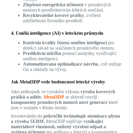
Zlepšená energetická účinnost
v proudových
motorech prostřednictvím lehkých součástí.
Recyklovatelné kovové prášky
, zvýšení
udržitelnosti životního prostředí.
4. Umělá inteligence (AI) v leteckém průmyslu
Kontrola kvality řízená umělou inteligencí
pro
detekci závad na součástech proudového motoru.
Prediktivní údržba
pomocí analytiky využívající
umělou inteligenci.
Automatizovaná optimalizace návrhu
, což snižuje
čas a náklady na vývoj.
Jak Metal3DP vede budoucnost letecké výroby
Jako průkopník ve vysokém výkonu
výroba kovových
prášků a aditiv
,
Metal3DP
se aktivně rozvíjí
komponenty proudových motorů nové generace
které
jsou v souladu s těmito trendy.
Investováním do
pokročilá technologie atomizace plynu
a výroba SEBM
, Metal3DP zajišťuje
vynikající
materiálové vlastnosti, snížený výrobní odpad a
zvýšená účinnost
pro aplikace v letectví a kosmonautice.