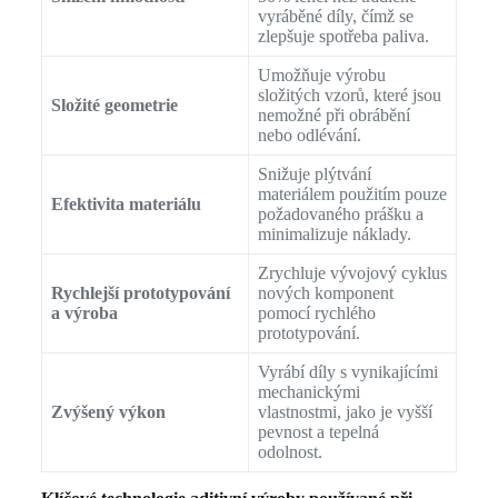
vyráběné díly, čímž se
zlepšuje spotřeba paliva.
Umožňuje výrobu
složitých vzorů, které jsou
Složité geometrie
nemožné při obrábění
nebo odlévání.
Snižuje plýtvání
materiálem použitím pouze
Efektivita materiálu
požadovaného prášku a
minimalizuje náklady.
Zrychluje vývojový cyklus
Rychlejší prototypování
nových komponent
a výroba
pomocí rychlého
prototypování.
Vyrábí díly s vynikajícími
mechanickými
Zvýšený výkon
vlastnostmi, jako je vyšší
pevnost a tepelná
odolnost.