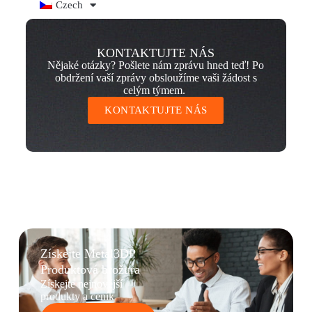
Czech
KONTAKTUJTE NÁS
Nějaké otázky? Pošlete nám zprávu hned teď! Po
obdržení vaší zprávy obsloužíme vaši žádost s
celým týmem.
KONTAKTUJTE NÁS
Získejte Metal3DP
Produktová brožura
Získejte nejnovější
produkty a ceník