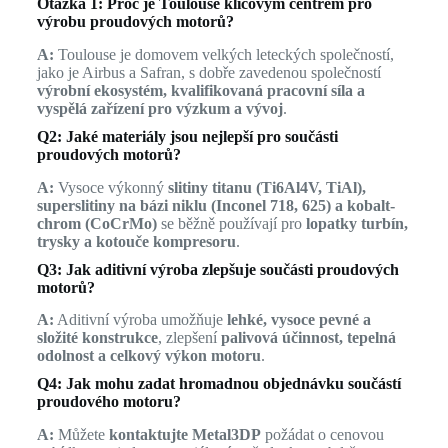
Otázka 1: Proč je Toulouse klíčovým centrem pro
výrobu proudových motorů?
A:
Toulouse je domovem velkých leteckých společností,
jako je Airbus a Safran, s dobře zavedenou společností
výrobní ekosystém, kvalifikovaná pracovní síla a
vyspělá zařízení pro výzkum a vývoj
.
Q2: Jaké materiály jsou nejlepší pro součásti
proudových motorů?
A:
Vysoce výkonný
slitiny titanu (Ti6Al4V, TiAl),
superslitiny na bázi niklu (Inconel 718, 625) a kobalt-
chrom (CoCrMo)
se běžně používají pro
lopatky turbín,
trysky a kotouče kompresoru
.
Q3: Jak aditivní výroba zlepšuje součásti proudových
motorů?
A:
Aditivní výroba umožňuje
lehké, vysoce pevné a
složité konstrukce
, zlepšení
palivová účinnost, tepelná
odolnost a celkový výkon motoru
.
Q4: Jak mohu zadat hromadnou objednávku součástí
proudového motoru?
A:
Můžete
kontaktujte Metal3DP
požádat o cenovou