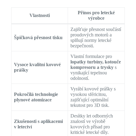
Přínos pro letecké
Vlastnosti
výrobce
Zajišťuje přesnost součástí
proudových motorů a
Špičková přesnost tisku
splňují normy letecké
bezpečnosti.
Vlastní formulace pro
lopatky turbíny, kotouče
Vysoce kvalitní kovové
kompresoru a trysky
s
prášky
vynikající tepelnou
odolností.
Vyrábí kovové prášky s
Pokročilá technologie
vysokou sféricitou,
plynové atomizace
zajišťující optimální
tekutost pro 3D tisk.
Desítky let odborných
Zkušenosti s aplikacemi
znalostí ve výrobě
v letectví
kovových přísad pro
kritické letecké díly.