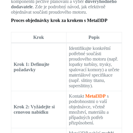
komponentů pečlivé plánování a výběr
důvěryhodného
dodavatele
. Zde je podrobný návod, jak efektivně
objednávat součásti proudového motoru.
Proces objednávky krok za krokem s Metal3DP
Krok
Popis
Identifikujte konkrétní
potřebné součásti
proudového motoru (např.
Krok 1: Definujte
lopatky turbíny, trysky,
požadavky
spalovací komory) a určete
materiálové specifikace
(např. slitiny titanu,
superslitiny).
Kontakt
Metal3DP
s
podrobnostmi o vaší
Krok 2: Vyžádejte si
objednávce, včetně
cenovou nabídku
množství, materiálu a
případných potřeb
přizpůsobení.