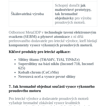
Schopný doručit
jak
malosériové prototypy,
Škálovatelná výroba
tak hromadné
objednávky
pro výrobu
proudových motorů.
Odbornost Metal3DP v
technologie tavení elektronovým
svazkem (SEBM) a plynové atomizace
z ní dělá
preferovaného dodavatele pro letecké výrobce, kteří hledají
komponenty vysoce výkonných proudových motorů
.
Klíčové produkty pro letecké aplikace:
Slitiny titanu (Ti6Al4V, TiAl, TiNbZr)
Superslitiny na bázi niklu (Inconel 718, Inconel
625)
Kobalt-chrom (CoCrMo)
Nerezová ocel a vysoce pevné slitiny
7. Jak hromadně objednat součásti vysoce výkonného
proudového motoru
Pro letecké výrobce a dodavatele proudových motorů
vyžaduje hromadné získávání vysoce kvalitních