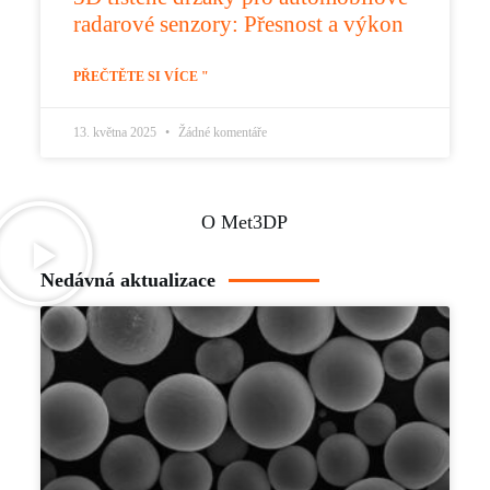
radarové senzory: Přesnost a výkon
PŘEČTĚTE SI VÍCE "
13. května 2025
Žádné komentáře
O Met3DP
Nedávná aktualizace