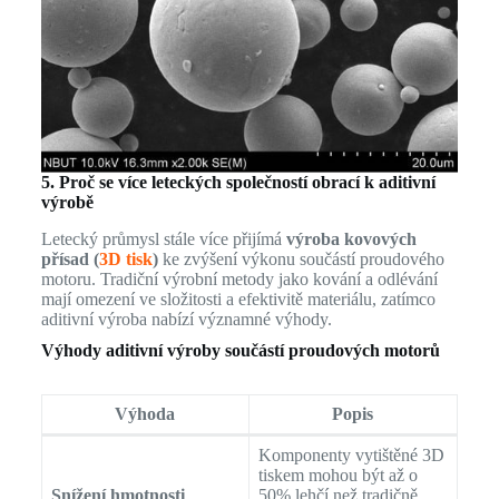
5. Proč se více leteckých společností obrací k aditivní
výrobě
Letecký průmysl stále více přijímá
výroba kovových
přísad (
3D tisk
)
ke zvýšení výkonu součástí proudového
motoru. Tradiční výrobní metody jako kování a odlévání
mají omezení ve složitosti a efektivitě materiálu, zatímco
aditivní výroba nabízí významné výhody.
Výhody aditivní výroby součástí proudových motorů
Výhoda
Popis
Komponenty vytištěné 3D
tiskem mohou být až o
Snížení hmotnosti
50% lehčí než tradičně