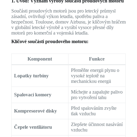
1. Úvod: Význam výroby součástí proudových motorů
Součásti proudových motorů jsou pro letecký průmysl
zásadní, ovlivňují výkon letadla, spotřebu paliva a
bezpečnost. Toulouse, domov Airbusu, je klíčovým hráčem
v globální letecké výrobě a vyrábí vysoce přesné díly
motorů pro komerční a vojenská letadla.
Klíčové součásti proudového motoru:
Komponent
Funkce
Přeměňte energii plynu o
Lopatky turbíny
vysoké teplotě na
mechanickou energii
Míchejte a zapalujte palivo
Spalovací komory
pro vytvoření tahu
Před spalováním zvyšte
Kompresorové disky
tlak vzduchu
Zlepšete účinnost nasávání
Čepele ventilátoru
vzduchu