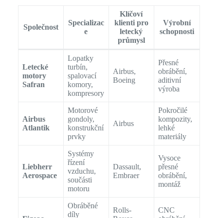
Klíčoví
Specializac
klienti pro
Výrobní
Společnost
e
letecký
schopnosti
průmysl
Lopatky
Přesné
Letecké
turbín,
Airbus,
obrábění,
motory
spalovací
Boeing
aditivní
Safran
komory,
výroba
kompresory
Motorové
Pokročilé
Airbus
gondoly,
kompozity,
Airbus
Atlantik
konstrukční
lehké
prvky
materiály
Systémy
Vysoce
řízení
Liebherr
Dassault,
přesné
vzduchu,
Aerospace
Embraer
obrábění,
součásti
montáž
motoru
Obráběné
Rolls-
CNC
díly