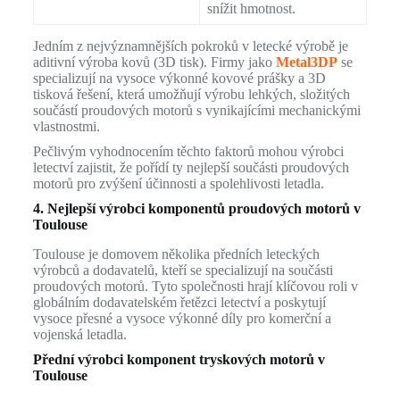
snížit hmotnost.
Jedním z nejvýznamnějších pokroků v letecké výrobě je
aditivní výroba kovů (3D tisk). Firmy jako
Metal3DP
se
specializují na vysoce výkonné kovové prášky a 3D
tisková řešení, která umožňují výrobu lehkých, složitých
součástí proudových motorů s vynikajícími mechanickými
vlastnostmi.
Pečlivým vyhodnocením těchto faktorů mohou výrobci
letectví zajistit, že pořídí ty nejlepší součásti proudových
motorů pro zvýšení účinnosti a spolehlivosti letadla.
4. Nejlepší výrobci komponentů proudových motorů v
Toulouse
Toulouse je domovem několika předních leteckých
výrobců a dodavatelů, kteří se specializují na součásti
proudových motorů. Tyto společnosti hrají klíčovou roli v
globálním dodavatelském řetězci letectví a poskytují
vysoce přesné a vysoce výkonné díly pro komerční a
vojenská letadla.
Přední výrobci komponent tryskových motorů v
Toulouse