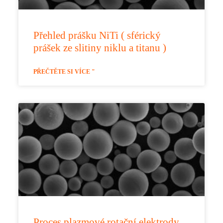
Přehled prášku NiTi ( sférický
prášek ze slitiny niklu a titanu )
PŘEČTĚTE SI VÍCE "
Proces plazmové rotační elektrody