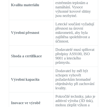
extrémním teplotám a
Kvalita materiálu
namáhání. Vysoce
výkonné kovové slitiny
jsou nezbytné.
Letecké součásti vyžadují
přesnost na úrovni
Výrobní přesnost
mikrometrů, aby byla
zajištěna spolehlivost a
účinnost.
Dodavatelé musí splňovat
předpisy AS9100, ISO
Shoda a certifikace
9001 a leteckého
průmyslu.
Dodavatel by měl být
schopen vyhovět
Výrobní kapacita
požadavkům hromadné
objednávky při zachování
kvality.
Pokročilé techniky, jako je
aditivní výroba (3D tisk),
Inovace ve výrobě
mohou zlepšit výkon a