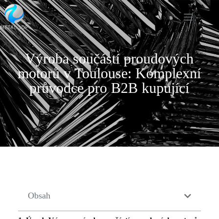
Výroba součástí proudových
motorů v Toulouse: Komplexní
průvodce pro B2B kupující
Obsah