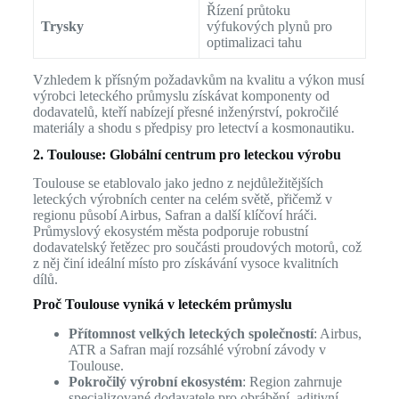
Řízení průtoku
Trysky
výfukových plynů pro
optimalizaci tahu
Vzhledem k přísným požadavkům na kvalitu a výkon musí
výrobci leteckého průmyslu získávat komponenty od
dodavatelů, kteří nabízejí přesné inženýrství, pokročilé
materiály a shodu s předpisy pro letectví a kosmonautiku.
2. Toulouse: Globální centrum pro leteckou výrobu
Toulouse se etablovalo jako jedno z nejdůležitějších
leteckých výrobních center na celém světě, přičemž v
regionu působí Airbus, Safran a další klíčoví hráči.
Průmyslový ekosystém města podporuje robustní
dodavatelský řetězec pro součásti proudových motorů, což
z něj činí ideální místo pro získávání vysoce kvalitních
dílů.
Proč Toulouse vyniká v leteckém průmyslu
Přítomnost velkých leteckých společností
: Airbus,
ATR a Safran mají rozsáhlé výrobní závody v
Toulouse.
Pokročilý výrobní ekosystém
: Region zahrnuje
specializované dodavatele pro obrábění, aditivní