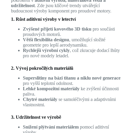
pokrokem v
aditivní výroba, materiálová věda a
udržitelnost
. Zde jsou klíčové trendy utvářející
budoucnost výroby komponent pro proudové motory.
1. Růst aditivní výroby v letectví
Zvýšené přijetí kovového 3D tisku
pro součásti
proudových motorů.
Větší flexibilita designu
, umožňující složité
geometrie pro lepší aerodynamiku.
Rychlejší výrobní cykly
, což zkracuje dodací lhůty
pro nové modely letadel.
2. Vývoj pokročilých materiálů
Superslitiny na bázi titanu a niklu nové generace
pro vyšší teplotní odolnost.
Lehké kompozitní materiály
ke zvýšení účinnosti
paliva.
Chytré materiály
se samoléčivými a adaptivními
vlastnostmi.
3. Udržitelnost ve výrobě
Snížení plýtvání materiálem
pomocí aditivní
výroby.