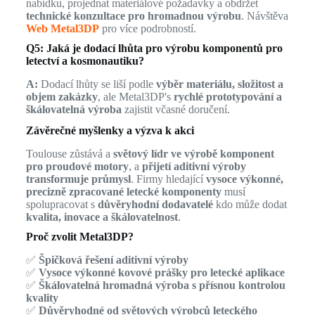
nabídku, projednat materiálové požadavky a obdržet
technické konzultace pro hromadnou výrobu
. Návštěva
Web Metal3DP
pro více podrobností.
Q5: Jaká je dodací lhůta pro výrobu komponentů pro
letectví a kosmonautiku?
A:
Dodací lhůty se liší podle
výběr materiálu, složitost a
objem zakázky
, ale Metal3DP's
rychlé prototypování a
škálovatelná výroba
zajistit včasné doručení.
Závěrečné myšlenky a výzva k akci
Toulouse zůstává a
světový lídr ve výrobě komponent
pro proudové motory
, a
přijetí aditivní výroby
transformuje průmysl
. Firmy hledající
vysoce výkonné,
precizně zpracované letecké komponenty
musí
spolupracovat s
důvěryhodní dodavatelé
kdo může dodat
kvalita, inovace a škálovatelnost
.
Proč zvolit Metal3DP?
✅
Špičková řešení aditivní výroby
✅
Vysoce výkonné kovové prášky pro letecké aplikace
✅
Škálovatelná hromadná výroba s přísnou kontrolou
kvality
✅
Důvěryhodné od světových výrobců leteckého