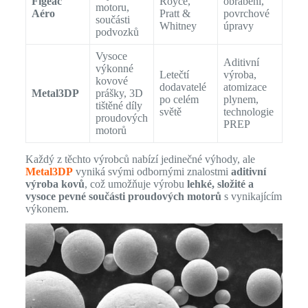
Figeac
Royce,
obrábění,
motoru,
Aéro
Pratt &
povrchové
součásti
Whitney
úpravy
podvozků
Vysoce
Aditivní
výkonné
Letečtí
výroba,
kovové
dodavatelé
atomizace
Metal3DP
prášky, 3D
po celém
plynem,
tištěné díly
světě
technologie
proudových
PREP
motorů
Každý z těchto výrobců nabízí jedinečné výhody, ale
Metal3DP
vyniká svými odbornými znalostmi
aditivní
výroba kovů
, což umožňuje výrobu
lehké, složité a
vysoce pevné součásti proudových motorů
s vynikajícím
výkonem.