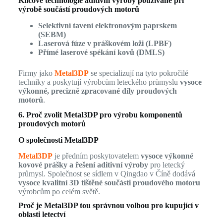
Klíčové technologie aditivní výroby používané při
výrobě součástí proudových motorů
Selektivní tavení elektronovým paprskem
(SEBM)
Laserová fúze v práškovém loži (LPBF)
Přímé laserové spékání kovů (DMLS)
Firmy jako
Metal3DP
se specializují na tyto pokročilé
techniky a poskytují výrobcům leteckého průmyslu
vysoce
výkonné, precizně zpracované díly proudových
motorů
.
6. Proč zvolit Metal3DP pro výrobu komponentů
proudových motorů
O společnosti Metal3DP
Metal3DP
je předním poskytovatelem
vysoce výkonné
kovové prášky a řešení aditivní výroby
pro letecký
průmysl. Společnost se sídlem v Qingdao v Číně dodává
vysoce kvalitní 3D tištěné součásti proudového motoru
výrobcům po celém světě.
Proč je Metal3DP tou správnou volbou pro kupující v
oblasti letectví