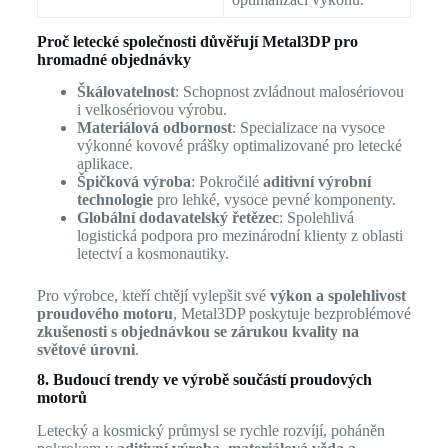
Proč letecké společnosti důvěřují Metal3DP pro
hromadné objednávky
Škálovatelnost
: Schopnost zvládnout malosériovou
i velkosériovou výrobu.
Materiálová odbornost
: Specializace na vysoce
výkonné kovové prášky optimalizované pro letecké
aplikace.
Špičková výroba
: Pokročilé
aditivní výrobní
technologie
pro lehké, vysoce pevné komponenty.
Globální dodavatelský řetězec
: Spolehlivá
logistická podpora pro mezinárodní klienty z oblasti
letectví a kosmonautiky.
Pro výrobce, kteří chtějí vylepšit své
výkon a spolehlivost
proudového motoru
, Metal3DP poskytuje bezproblémové
zkušenosti s objednávkou se zárukou kvality na
světové úrovni
.
8. Budoucí trendy ve výrobě součástí proudových
motorů
Letecký a kosmický průmysl se rychle rozvíjí, poháněn