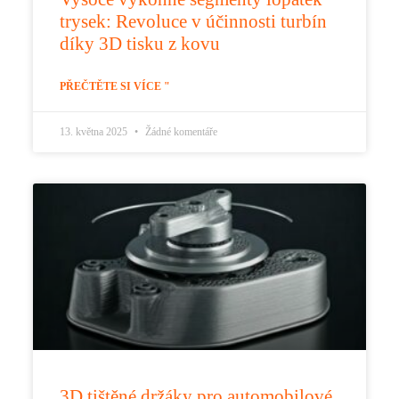
trysek: Revoluce v účinnosti turbín
díky 3D tisku z kovu
PŘEČTĚTE SI VÍCE "
13. května 2025
Žádné komentáře
3D tištěné držáky pro automobilové