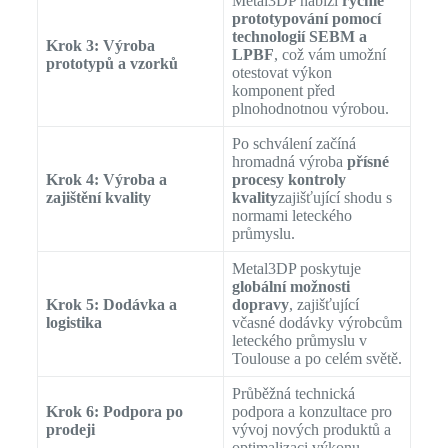
Metal3DP nabízí
rychlé
prototypování pomocí
technologií SEBM a
Krok 3: Výroba
LPBF
, což vám umožní
prototypů a vzorků
otestovat výkon
komponent před
plnohodnotnou výrobou.
Po schválení začíná
hromadná výroba
přísné
Krok 4: Výroba a
procesy kontroly
zajištění kvality
kvality
zajišťující shodu s
normami leteckého
průmyslu.
Metal3DP poskytuje
globální možnosti
Krok 5: Dodávka a
dopravy
, zajišťující
logistika
včasné dodávky výrobcům
leteckého průmyslu v
Toulouse a po celém světě.
Průběžná technická
Krok 6: Podpora po
podpora a konzultace pro
prodeji
vývoj nových produktů a
optimalizaci výkonu.