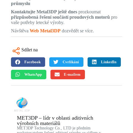
průmyslu
Kontaktujte Metal3DP ještě dnes
prozkoumat
přizpůsobená řešení součástí proudových motorů
pro
vaše potřeby letecké výroby.
Návštěva
Web Metal3DP
dozvědět se více.
Sdílet na
Facebook
Cvrlikání
LinkedIn
WhatsApp
E-mailem
MET3DP – lídr v oblasti aditivních
výrobních materiálů
MET3DP Technology Co., LTD je předním
poskytovatelem řešení aditivní výroby se sídlem v