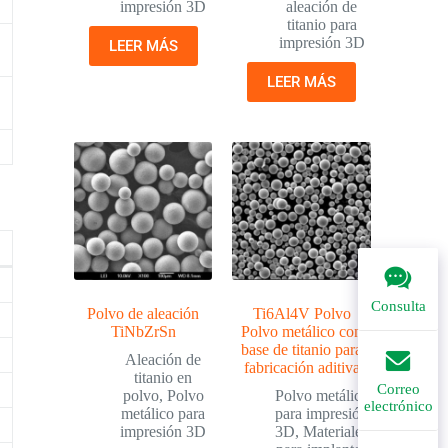
impresión 3D
aleación de
titanio para
impresión 3D
LEER MÁS
LEER MÁS
Consulta
Polvo de aleación
Ti6Al4V Polvo
TiNbZrSn
Polvo metálico con
base de titanio para
Aleación de
fabricación aditiva
titanio en
Correo
polvo
,
Polvo
Polvo metálico
electrónico
metálico para
para impresión
impresión 3D
3D
,
Materiales