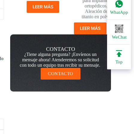
para implantes
ortopédicos
,
LEER MÁS
Aleación de
WhatApp
titanio en polvo
LEER MÁS
WeChat
CONTACTO
¿Tiene alguna pregunta? ¡Envíenos un
do
mensaje ahora! Atenderemos su solicitud
Top
con todo un equipo tras recibir su mensaje.
CONTACTO