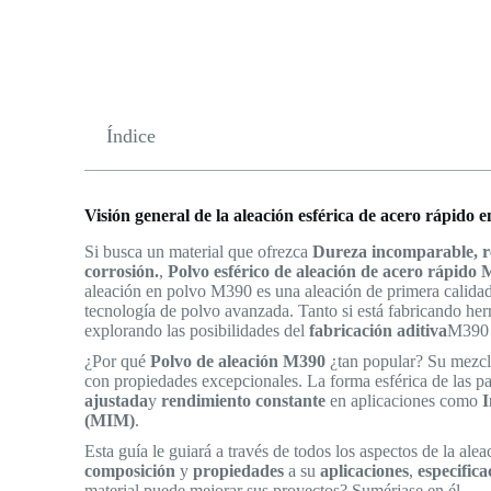
Índice
Visión general de la aleación esférica de acero rápido
Si busca un material que ofrezca
Dureza incomparable, re
corrosión.
,
Polvo esférico de aleación de acero rápido
aleación en polvo M390 es una aleación de primera calida
tecnología de polvo avanzada. Tanto si está fabricando her
explorando las posibilidades del
fabricación aditiva
M390 e
¿Por qué
Polvo de aleación M390
¿tan popular? Su mezcl
con propiedades excepcionales. La forma esférica de las pa
ajustada
y
rendimiento constante
en aplicaciones como
I
(MIM)
.
Esta guía le guiará a través de todos los aspectos de la al
composición
y
propiedades
a su
aplicaciones
,
especifica
material puede mejorar sus proyectos? Sumérjase en él.