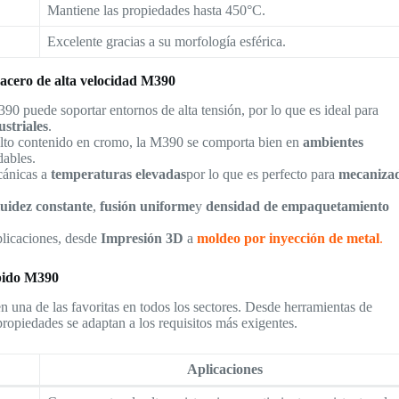
Mantiene las propiedades hasta 450°C.
Excelente gracias a su morfología esférica.
e acero de alta velocidad M390
390 puede soportar entornos de alta tensión, por lo que es ideal para
striales
.
 alto contenido en cromo, la M390 se comporta bien en
ambientes
dables.
cánicas a
temperaturas elevadas
por lo que es perfecto para
mecaniza
luidez constante
,
fusión uniforme
y
densidad de empaquetamiento
licaciones, desde
Impresión 3D
a
moldeo por inyección de metal
.
ápido M390
n una de las favoritas en todos los sectores. Desde herramientas de
 propiedades se adaptan a los requisitos más exigentes.
Aplicaciones