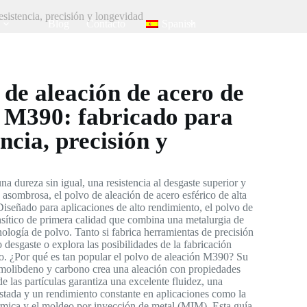
esistencia, precisión y longevidad
Blog
Contacto
Spanish
 de aleación de acero de
d M390: fabricado para
encia, precisión y
na dureza sin igual, una resistencia al desgaste superior y
 asombrosa, el polvo de aleación de acero esférico de alta
iseñado para aplicaciones de alto rendimiento, el polvo de
sítico de primera calidad que combina una metalurgia de
logía de polvo. Tanto si fabrica herramientas de precisión
desgaste o explora las posibilidades de la fabricación
ro. ¿Por qué es tan popular el polvo de aleación M390? Su
molibdeno y carbono crea una aleación con propiedades
e las partículas garantiza una excelente fluidez, una
tada y un rendimiento constante en aplicaciones como la
rmica y el moldeo por inyección de metal (MIM). Esta guía