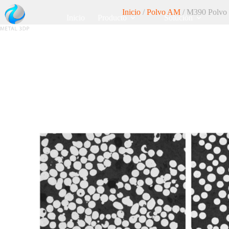
Inicio
/
Polvo AM
/ M390 Polvo es
Inicio
Producto
Solución