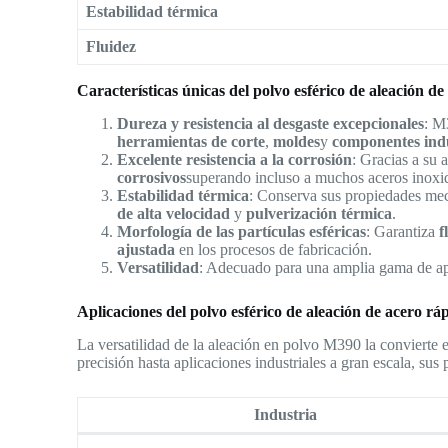
Estabilidad térmica
Fluidez
Características únicas del polvo esférico de aleación d
Dureza y resistencia al desgaste excepcionales
: M
herramientas de corte
,
moldes
y
componentes indu
Excelente resistencia a la corrosión
: Gracias a su
corrosivos
superando incluso a muchos aceros inoxi
Estabilidad térmica
: Conserva sus propiedades me
de alta velocidad
y
pulverización térmica
.
Morfología de las partículas esféricas
: Garantiza
f
ajustada
en los procesos de fabricación.
Versatilidad
: Adecuado para una amplia gama de ap
Aplicaciones del polvo esférico de aleación de acero r
La versatilidad de la aleación en polvo M390 la convierte e
precisión hasta aplicaciones industriales a gran escala, sus
Industria