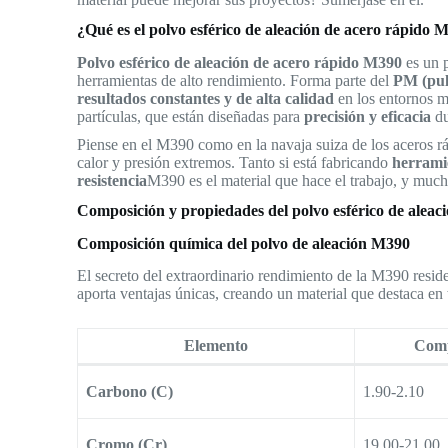
¿Qué es el polvo esférico de aleación de acero rápido 
Polvo esférico de aleación de acero rápido M390
es un 
herramientas de alto rendimiento. Forma parte del
PM (pul
resultados constantes y de alta calidad
en los entornos má
partículas, que están diseñadas para
precisión y eficacia
du
Piense en el M390 como en la navaja suiza de los aceros ráp
calor y presión extremos. Tanto si está fabricando
herramie
resistencia
M390 es el material que hace el trabajo, y muc
Composición y propiedades del polvo esférico de aleac
Composición química del polvo de aleación M390
El secreto del extraordinario rendimiento de la M390 res
aporta ventajas únicas, creando un material que destaca en
Elemento
Comp
Carbono (C)
1.90-2.10
Cromo (Cr)
19.00-21.00