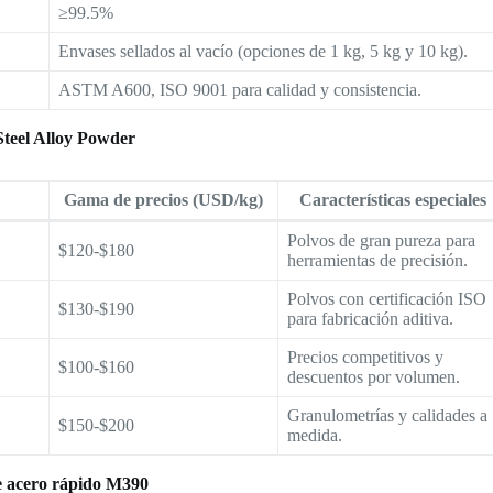
≥99.5%
Envases sellados al vacío (opciones de 1 kg, 5 kg y 10 kg).
ASTM A600, ISO 9001 para calidad y consistencia.
Steel Alloy Powder
Gama de precios (USD/kg)
Características especiales
Polvos de gran pureza para
$120-$180
herramientas de precisión.
Polvos con certificación ISO
$130-$190
para fabricación aditiva.
Precios competitivos y
$100-$160
descuentos por volumen.
Granulometrías y calidades a
$150-$200
medida.
 de acero rápido M390