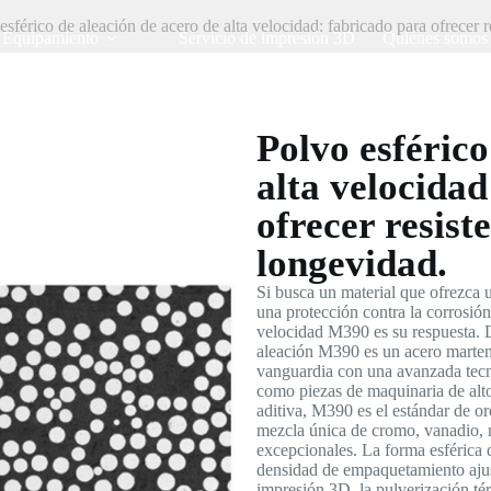
férico de aleación de acero de alta velocidad: fabricado para ofrecer r
Equipamiento
Servicio de impresión 3D
Quiénes somos
Polvo esférico
alta velocida
ofrecer resist
longevidad.
Si busca un material que ofrezca u
una protección contra la corrosión
velocidad M390 es su respuesta. D
aleación M390 es un acero marten
vanguardia con una avanzada tecno
como piezas de maquinaria de alto 
aditiva, M390 es el estándar de o
mezcla única de cromo, vanadio, 
excepcionales. La forma esférica d
densidad de empaquetamiento ajus
impresión 3D, la pulverización té