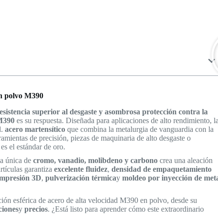
 en polvo M390
sistencia superior al desgaste y asombrosa protección contra la
 M390
es su respuesta. Diseñada para aplicaciones de alto rendimiento, l
d.
acero martensítico
que combina la metalurgia de vanguardia con la
ramientas de precisión, piezas de maquinaria de alto desgaste o
s el estándar de oro.
a única de
cromo, vanadio, molibdeno y carbono
crea una aleación
rtículas garantiza
excelente fluidez
,
densidad de empaquetamiento
mpresión 3D
,
pulverización térmica
y
moldeo por inyección de met
eación esférica de acero de alta velocidad M390 en polvo, desde su
ciones
y
precios
. ¿Está listo para aprender cómo este extraordinario