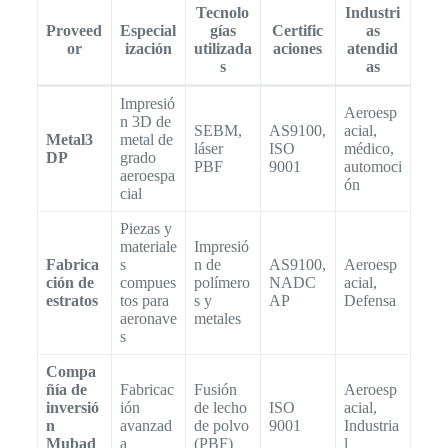
Tecnolo
Industri
Proveed
Especial
gías
Certific
as
or
ización
utilizada
aciones
atendid
s
as
Impresió
Aeroesp
n 3D de
SEBM,
AS9100,
acial,
Metal3
metal de
láser
ISO
médico,
DP
grado
PBF
9001
automoci
aeroespa
ón
cial
Piezas y
materiale
Impresió
Fabrica
s
n de
AS9100,
Aeroesp
ción de
compues
polímero
NADC
acial,
estratos
tos para
s y
AP
Defensa
aeronave
metales
s
Compa
ñía de
Fabricac
Fusión
Aeroesp
inversió
ión
de lecho
ISO
acial,
n
avanzad
de polvo
9001
Industria
Mubad
a
(PBF)
l