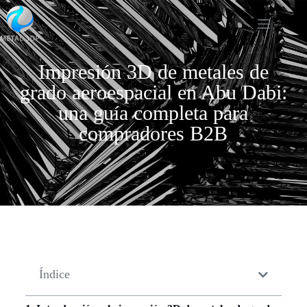
Impresión 3D de metales de
grado aeroespacial en Abu Dabi:
una guía completa para
compradores B2B
Índice