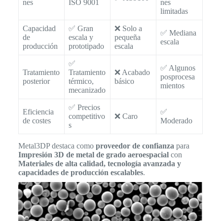
nes
ISO 9001
nes
limitadas
Capacidad
✅ Gran
❌ Solo a
✅ Mediana
de
escala y
pequeña
escala
producción
prototipado
escala
✅
✅ Algunos
Tratamiento
Tratamiento
❌ Acabado
posprocesa
posterior
térmico,
básico
mientos
mecanizado
✅ Precios
Eficiencia
✅
competitivo
❌ Caro
de costes
Moderado
s
Metal3DP destaca como
proveedor de confianza
para
Impresión 3D de metal de grado aeroespacial
con
Materiales de alta calidad, tecnología avanzada y
capacidades de producción escalables
.