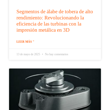
Segmentos de álabe de tobera de alto
rendimiento: Revolucionando la
eficiencia de las turbinas con la
impresión metálica en 3D
LEER MÁS "
13 de mayo de 2025
No hay comentarios