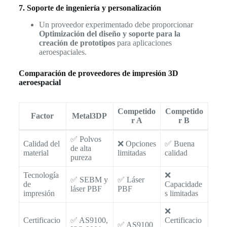
7. Soporte de ingeniería y personalización
Un proveedor experimentado debe proporcionar
Optimización del diseño y soporte para la
creación de prototipos
para aplicaciones
aeroespaciales.
Comparación de proveedores de impresión 3D
aeroespacial
Competido
Competido
Factor
Metal3DP
r A
r B
✅ Polvos
Calidad del
❌ Opciones
✅ Buena
de alta
material
limitadas
calidad
pureza
Tecnología
❌
✅ SEBM y
✅ Láser
de
Capacidade
láser PBF
PBF
impresión
s limitadas
❌
Certificacio
✅ AS9100,
Certificacio
✅ AS9100