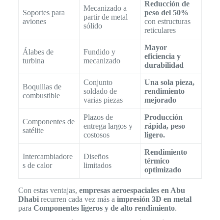
Reducción de
Mecanizado a
Soportes para
peso del 50%
partir de metal
aviones
con estructuras
sólido
reticulares
Mayor
Álabes de
Fundido y
eficiencia y
turbina
mecanizado
durabilidad
Conjunto
Una sola pieza,
Boquillas de
soldado de
rendimiento
combustible
varias piezas
mejorado
Plazos de
Producción
Componentes de
entrega largos y
rápida, peso
satélite
costosos
ligero.
Rendimiento
Intercambiadore
Diseños
térmico
s de calor
limitados
optimizado
Con estas ventajas,
empresas aeroespaciales en Abu
Dhabi
recurren cada vez más a
impresión 3D en metal
para
Componentes ligeros y de alto rendimiento
.