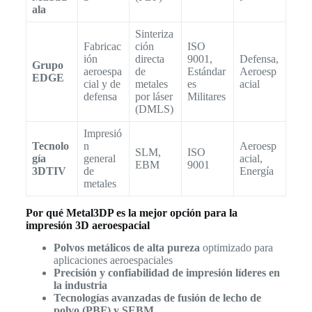
ala
Sinteriza
Fabricac
ción
ISO
ión
directa
9001,
Defensa,
Grupo
aeroespa
de
Estándar
Aeroesp
EDGE
cial y de
metales
es
acial
defensa
por láser
Militares
(DMLS)
Impresió
Tecnolo
n
Aeroesp
SLM,
ISO
gía
general
acial,
EBM
9001
3DTIV
de
Energía
metales
Por qué Metal3DP es la mejor opción para la
impresión 3D aeroespacial
Polvos metálicos de alta pureza
optimizado para
aplicaciones aeroespaciales
Precisión y confiabilidad de impresión líderes en
la industria
Tecnologías avanzadas de fusión de lecho de
polvo (PBF) y SEBM