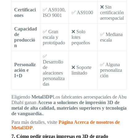
❌ Sin
Certificaci
✅ AS9100,
✅ AS9100
certificación
ones
ISO 9001
aeroespacial
Capacidad
✅ Gran
❌ Solo
de
✅ Mediana
escala y
lotes
producció
escala
prototipado
pequeños
n
✅
Desarrollo
Personaliz
✅ Alguna
de
❌ Soporte
ación e
personaliza
aleaciones
limitado
I+D
ción
personaliza
das
Eligiendo
Metal3DP
Los fabricantes aeroespaciales de Abu
Dhabi ganan
Acceso a soluciones de impresión 3D de
metal de alta calidad, materiales superiores y tecnología
de vanguardia.
.
Para más detalles, visite
Página Acerca de nosotros de
Metal3DP
.
7. Cómo pedir piezas impresas en 3D de grado