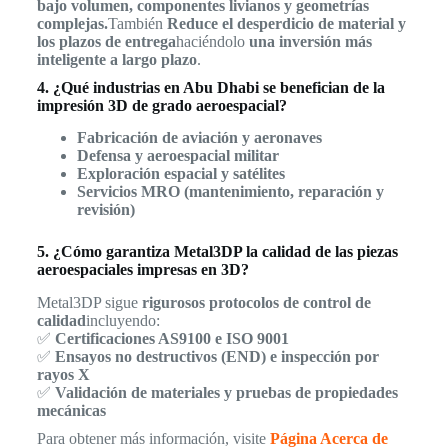
bajo volumen, componentes livianos y geometrías
complejas.
También
Reduce el desperdicio de material y
los plazos de entrega
haciéndolo
una inversión más
inteligente a largo plazo
.
4. ¿Qué industrias en Abu Dhabi se benefician de la
impresión 3D de grado aeroespacial?
Fabricación de aviación y aeronaves
Defensa y aeroespacial militar
Exploración espacial y satélites
Servicios MRO (mantenimiento, reparación y
revisión)
5. ¿Cómo garantiza Metal3DP la calidad de las piezas
aeroespaciales impresas en 3D?
Metal3DP sigue
rigurosos protocolos de control de
calidad
incluyendo:
✅
Certificaciones AS9100 e ISO 9001
✅
Ensayos no destructivos (END) e inspección por
rayos X
✅
Validación de materiales y pruebas de propiedades
mecánicas
Para obtener más información, visite
Página Acerca de