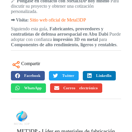
🔗
Póngase en contacto con Metal3DP hoy mismo
Para
discutir su proyecto y obtener una cotización
personalizada.
➡ Visita:
Sitio web oficial de Metal3DP
Siguiendo esta guía,
Fabricantes, proveedores y
contratistas de defensa aeroespacial en Abu Dabi
Puede
adoptar con confianza
impresión 3D en metal
para
Componentes de alto rendimiento, ligeros y rentables
.
Compartir
Facebook
Twitter
LinkedIn
WhatsApp
Correo electrónico
MET3DP - Líder en materiales de fabricación