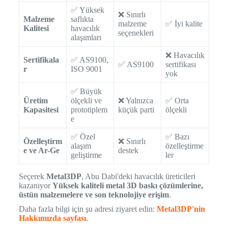
✅ Yüksek
❌ Sınırlı
Malzeme
saflıkta
malzeme
✅ İyi kalite
Kalitesi
havacılık
seçenekleri
alaşımları
❌ Havacılık
Sertifikala
✅ AS9100,
✅ AS9100
sertifikası
r
ISO 9001
yok
✅ Büyük
Üretim
ölçekli ve
❌ Yalnızca
✅ Orta
Kapasitesi
prototiplem
küçük parti
ölçekli
e
✅ Özel
✅ Bazı
Özelleştirm
❌ Sınırlı
alaşım
özelleştirme
e ve Ar-Ge
destek
geliştirme
ler
Seçerek
Metal3DP
, Abu Dabi'deki havacılık üreticileri
kazanıyor
Yüksek kaliteli metal 3D baskı çözümlerine,
üstün malzemelere ve son teknolojiye erişim
.
Daha fazla bilgi için şu adresi ziyaret edin:
Metal3DP'nin
Hakkımızda sayfası
.