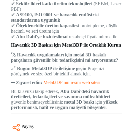
✔
Sektör lideri katkı üretim teknolojileri
(SEBM, Lazer
PBF)
✔
AS9100, ISO 9001 ve havacılık endüstrisi
standartlarına uygunluk
✔
Ölçeklenebilir üretim kapasitesi
prototipleme, düşük
hacimli ve seri üretim için
✔
Abu Dabi'ye hızlı teslimat
rekabetçi fiyatlandırma ile
Havacılık 3D Baskısı için Metal3DP ile Ortaklık Kurun
🚀
Havacılık uygulamaları için metal 3D baskılı
parçaların güvenilir bir tedarikçisini mi arıyorsunuz?
🔗
Bugün Metal3DP ile iletişime geçin
Projenizi
görüşmek ve size özel bir teklif almak için.
➡ Ziyaret edin:
Metal3DP'nin resmi web sitesi
Bu kılavuzu takip ederek,
Abu Dabi'deki havacılık
üreticileri, tedarikçileri ve savunma müteahhitleri
güvenle benimseyebilirsiniz
metal 3D baskı
için
yüksek
performanslı, hafif ve uygun maliyetli bileşenler
.
Paylaş