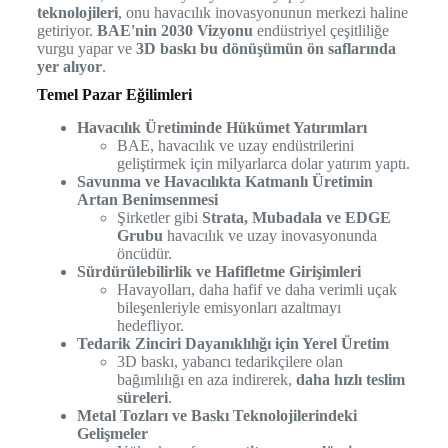
teknolojileri
, onu havacılık inovasyonunun merkezi haline
getiriyor.
BAE'nin 2030 Vizyonu
endüstriyel çeşitliliğe
vurgu yapar ve
3D baskı bu dönüşümün ön saflarında
yer alıyor
.
Temel Pazar Eğilimleri
Havacılık Üretiminde Hükümet Yatırımları
BAE, havacılık ve uzay endüstrilerini
geliştirmek için milyarlarca dolar yatırım yaptı.
Savunma ve Havacılıkta Katmanlı Üretimin
Artan Benimsenmesi
Şirketler gibi
Strata, Mubadala ve EDGE
Grubu
havacılık ve uzay inovasyonunda
öncüdür.
Sürdürülebilirlik ve Hafifletme Girişimleri
Havayolları, daha hafif ve daha verimli uçak
bileşenleriyle emisyonları azaltmayı
hedefliyor.
Tedarik Zinciri Dayanıklılığı için Yerel Üretim
3D baskı, yabancı tedarikçilere olan
bağımlılığı en aza indirerek,
daha hızlı teslim
süreleri
.
Metal Tozları ve Baskı Teknolojilerindeki
Gelişmeler