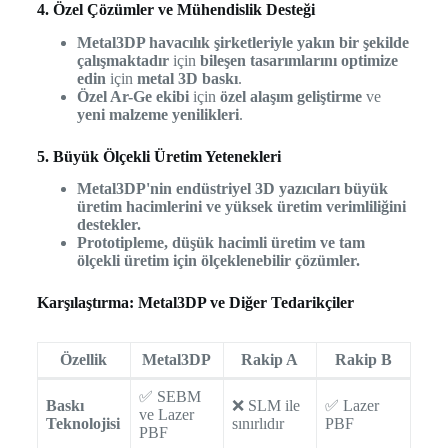
4. Özel Çözümler ve Mühendislik Desteği
Metal3DP havacılık şirketleriyle yakın bir şekilde
çalışmaktadır
için
bileşen tasarımlarını optimize
edin
için
metal 3D baskı
.
Özel Ar-Ge ekibi
için
özel alaşım geliştirme
ve
yeni malzeme yenilikleri
.
5. Büyük Ölçekli Üretim Yetenekleri
Metal3DP'nin endüstriyel 3D yazıcıları büyük
üretim hacimlerini ve yüksek üretim verimliliğini
destekler.
Prototipleme, düşük hacimli üretim ve tam
ölçekli üretim için ölçeklenebilir çözümler.
Karşılaştırma: Metal3DP ve Diğer Tedarikçiler
Özellik
Metal3DP
Rakip A
Rakip B
✅ SEBM
Baskı
❌ SLM ile
✅ Lazer
ve Lazer
Teknolojisi
sınırlıdır
PBF
PBF