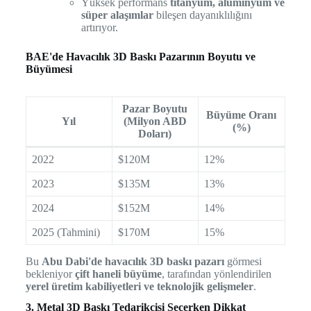
Yüksek performans
titanyum, alüminyum ve
süper alaşımlar
bileşen dayanıklılığını
artırıyor.
BAE'de Havacılık 3D Baskı Pazarının Boyutu ve
Büyümesi
Pazar Boyutu
Büyüme Oranı
Yıl
(Milyon ABD
(%)
Doları)
2022
$120M
12%
2023
$135M
13%
2024
$152M
14%
2025 (Tahmini)
$170M
15%
Bu
Abu Dabi'de havacılık 3D baskı pazarı
görmesi
bekleniyor
çift haneli büyüme
, tarafından yönlendirilen
yerel üretim kabiliyetleri ve teknolojik gelişmeler
.
3. Metal 3D Baskı Tedarikçisi Seçerken Dikkat