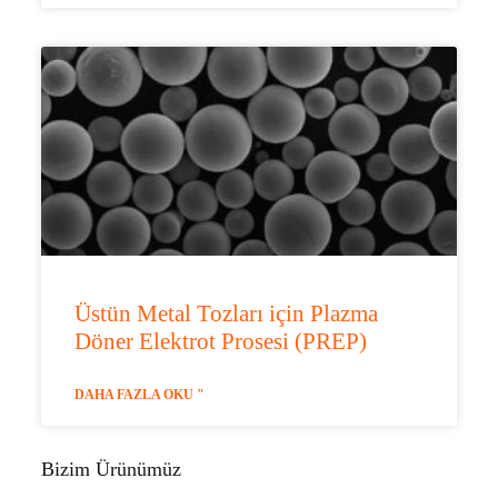
Üstün Metal Tozları için Plazma
Döner Elektrot Prosesi (PREP)
DAHA FAZLA OKU "
Bizim Ürünümüz