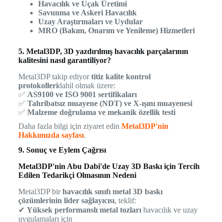
Havacılık ve Uçak Üretimi
Savunma ve Askeri Havacılık
Uzay Araştırmaları ve Uydular
MRO (Bakım, Onarım ve Yenileme) Hizmetleri
5. Metal3DP, 3D yazdırılmış havacılık parçalarının
kalitesini nasıl garantiliyor?
Metal3DP takip ediyor
titiz kalite kontrol
protokolleri
dahil olmak üzere:
✅
AS9100 ve ISO 9001 sertifikaları
✅
Tahribatsız muayene (NDT) ve X-ışını muayenesi
✅
Malzeme doğrulama ve mekanik özellik testi
Daha fazla bilgi için ziyaret edin
Metal3DP'nin
Hakkımızda sayfası
.
9. Sonuç ve Eylem Çağrısı
Metal3DP'nin Abu Dabi'de Uzay 3D Baskı için Tercih
Edilen Tedarikçi Olmasının Nedeni
Metal3DP bir
havacılık sınıfı metal 3D baskı
çözümlerinin lider sağlayıcısı
, teklif:
✔
Yüksek performanslı metal tozları
havacılık ve uzay
uygulamaları için