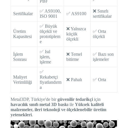
PBF
✅ AS9100,
❌ Sınırlı
Sertifikalar
✅ AS9100
ISO 9001
sertifikalar
✅ Büyük
❌ Yalnızca
Üretim
ölçekli ve
✅ Orta
küçük
Kapasitesi
prototiplem
ölçekli
ölçekli
e
✅ Isıl
İşlem
❌ Temel
✅ Bazı son
işlem,
Sonrası
bitirme
işlemeler
işleme
✅
Maliyet
Rekabetçi
❌ Pahalı
✅ Orta
Verimliliği
fiyatlandırm
a
Metal3DP, Türkiye'de bir
güvenilir tedarikçi
için
havacılık sınıfı metal 3D baskı
ile
Yüksek kaliteli
malzemeler, ileri teknoloji ve ölçeklenebilir üretim
yetenekleri
.