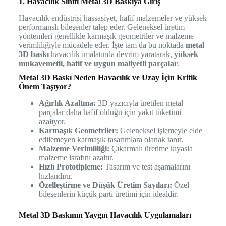
1. Havacılık Sınıfı Metal 3D Baskıya Giriş
Havacılık endüstrisi hassasiyet, hafif malzemeler ve yüksek
performanslı bileşenler talep eder. Geleneksel üretim
yöntemleri genellikle karmaşık geometriler ve malzeme
verimliliğiyle mücadele eder. İşte tam da bu noktada
metal
3D baskı
havacılık imalatında devrim yaratarak,
yüksek
mukavemetli, hafif ve uygun maliyetli parçalar
.
Metal 3D Baskı Neden Havacılık ve Uzay İçin Kritik
Önem Taşıyor?
Ağırlık Azaltma:
3D yazıcıyla üretilen metal
parçalar daha hafif olduğu için yakıt tüketimi
azalıyor.
Karmaşık Geometriler:
Geleneksel işlemeyle elde
edilemeyen karmaşık tasarımlara olanak tanır.
Malzeme Verimliliği:
Çıkarmalı üretime kıyasla
malzeme israfını azaltır.
Hızlı Prototipleme:
Tasarım ve test aşamalarını
hızlandırır.
Özelleştirme ve Düşük Üretim Sayıları:
Özel
bileşenlerin küçük parti üretimi için idealdir.
Metal 3D Baskının Yaygın Havacılık Uygulamaları