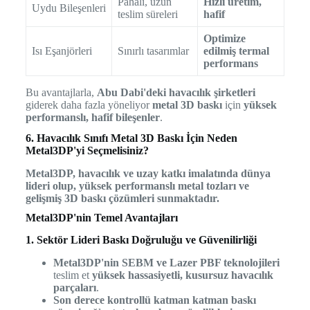
Pahalı, uzun
Hızlı üretim,
Uydu Bileşenleri
teslim süreleri
hafif
Optimize
Isı Eşanjörleri
Sınırlı tasarımlar
edilmiş termal
performans
Bu avantajlarla,
Abu Dabi'deki havacılık şirketleri
giderek daha fazla yöneliyor
metal 3D baskı
için
yüksek
performanslı, hafif bileşenler
.
6. Havacılık Sınıfı Metal 3D Baskı İçin Neden
Metal3DP'yi Seçmelisiniz?
Metal3DP, havacılık ve uzay katkı imalatında dünya
lideri olup, yüksek performanslı metal tozları ve
gelişmiş 3D baskı çözümleri sunmaktadır.
Metal3DP'nin Temel Avantajları
1. Sektör Lideri Baskı Doğruluğu ve Güvenilirliği
Metal3DP'nin SEBM ve Lazer PBF teknolojileri
teslim et
yüksek hassasiyetli, kusursuz havacılık
parçaları
.
Son derece kontrollü katman katman baskı