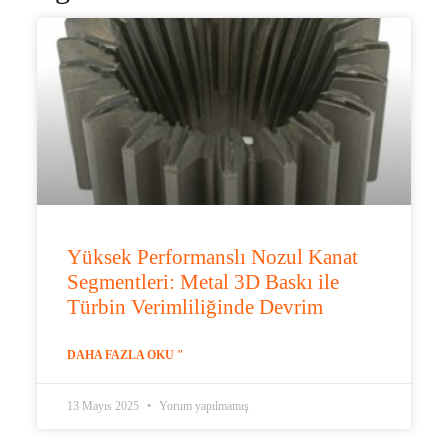
Yüksek Performanslı Nozul Kanat
Segmentleri: Metal 3D Baskı ile
Türbin Verimliliğinde Devrim
DAHA FAZLA OKU "
13 Mayıs 2025
Yorum yapılmamış