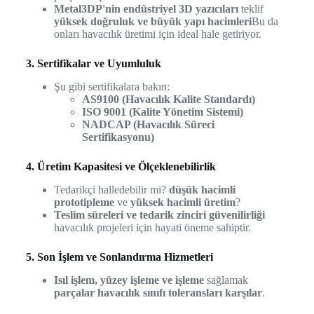
Metal3DP'nin endüstriyel 3D yazıcıları
teklif
yüksek doğruluk ve büyük yapı hacimleri
Bu da
onları havacılık üretimi için ideal hale getiriyor.
3. Sertifikalar ve Uyumluluk
Şu gibi sertifikalara bakın:
AS9100 (Havacılık Kalite Standardı)
ISO 9001 (Kalite Yönetim Sistemi)
NADCAP (Havacılık Süreci
Sertifikasyonu)
4. Üretim Kapasitesi ve Ölçeklenebilirlik
Tedarikçi halledebilir mi?
düşük hacimli
prototipleme
ve
yüksek hacimli üretim
?
Teslim süreleri ve tedarik zinciri güvenilirliği
havacılık projeleri için hayati öneme sahiptir.
5. Son İşlem ve Sonlandırma Hizmetleri
Isıl işlem, yüzey işleme ve işleme
sağlamak
parçalar havacılık sınıfı toleransları karşılar
.