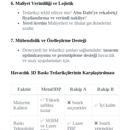
6. Maliyet Verimliliği ve Lojistik
Tedarikçi teklif ediyor mu?
Abu Dabi'ye rekabetçi
fiyatlandırma ve verimli nakliye
?
Yerel üretim
Maliyetleri ve ithalat gecikmelerini
azaltır.
7. Mühendislik ve Özelleştirme Desteği
Deneyimli bir tedarikçi şunları sağlamalıdır:
tasarım
optimizasyonu ve prototipleme desteği
havacılık
ve uzay uygulamaları için.
Havacılık 3D Baskı Tedarikçilerinin Karşılaştırılması
Faktör
Metal3DP
Rakip A
Rakip B
✅ Yüksek
Malzeme
❌ Sınırlı
saflıkta
✅ İyi kalite
Kalitesi
seçenekler
tozlar
✅ SEBM
Baskı
✅ Lazer
❌ Sınırlı
ve Lazer
Teknolojisi
PBF
yetenekler