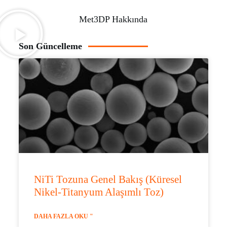
Met3DP Hakkında
Son Güncelleme
NiTi Tozuna Genel Bakış (Küresel
Nikel-Titanyum Alaşımlı Toz)
DAHA FAZLA OKU "