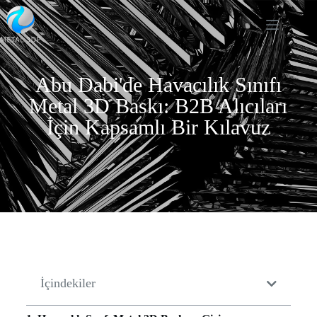
Abu Dabi'de Havacılık Sınıfı
Metal 3D Baskı: B2B Alıcıları
İçin Kapsamlı Bir Kılavuz
İçindekiler