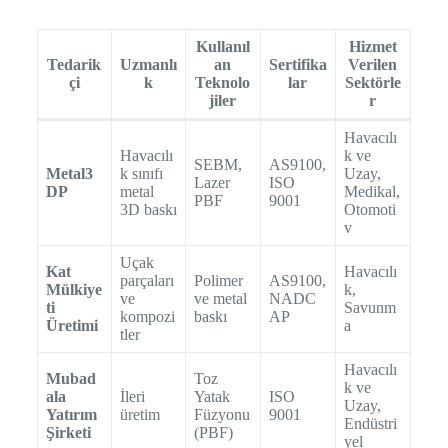
Kullanıl
Hizmet
Tedarik
Uzmanlı
an
Sertifika
Verilen
çi
k
Teknolo
lar
Sektörle
jiler
r
Havacılı
Havacılı
k ve
SEBM,
AS9100,
Metal3
k sınıfı
Uzay,
Lazer
ISO
DP
metal
Medikal,
PBF
9001
3D baskı
Otomoti
v
Uçak
Kat
Havacılı
parçaları
Polimer
AS9100,
Mülkiye
k,
ve
ve metal
NADC
ti
Savunm
kompozi
baskı
AP
Üretimi
a
tler
Havacılı
Mubad
Toz
k ve
ala
İleri
Yatak
ISO
Uzay,
Yatırım
üretim
Füzyonu
9001
Endüstri
Şirketi
(PBF)
yel