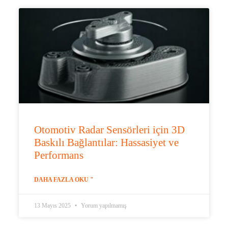
Otomotiv Radar Sensörleri için 3D
Baskılı Bağlantılar: Hassasiyet ve
Performans
DAHA FAZLA OKU "
13 Mayıs 2025
Yorum yapılmamış