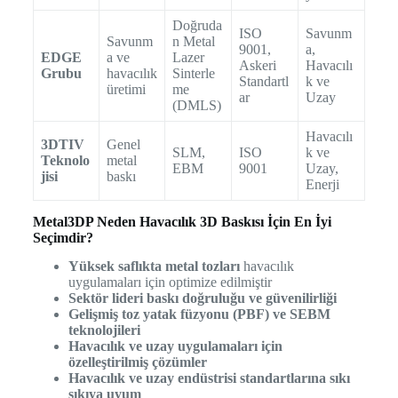
Doğruda
ISO
Savunm
Savunm
n Metal
9001,
a,
EDGE
a ve
Lazer
Askeri
Havacılı
Grubu
havacılık
Sinterle
Standartl
k ve
üretimi
me
ar
Uzay
(DMLS)
Havacılı
3DTIV
Genel
SLM,
ISO
k ve
Teknolo
metal
EBM
9001
Uzay,
jisi
baskı
Enerji
Metal3DP Neden Havacılık 3D Baskısı İçin En İyi
Seçimdir?
Yüksek saflıkta metal tozları
havacılık
uygulamaları için optimize edilmiştir
Sektör lideri baskı doğruluğu ve güvenilirliği
Gelişmiş toz yatak füzyonu (PBF) ve SEBM
teknolojileri
Havacılık ve uzay uygulamaları için
özelleştirilmiş çözümler
Havacılık ve uzay endüstrisi standartlarına sıkı
sıkıya uyum