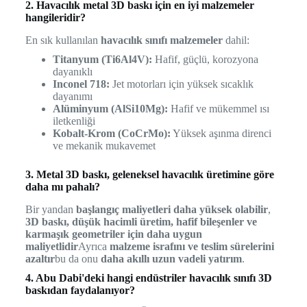
2. Havacılık metal 3D baskı için en iyi malzemeler
hangileridir?
En sık kullanılan
havacılık sınıfı malzemeler
dahil:
Titanyum (Ti6Al4V):
Hafif, güçlü, korozyona
dayanıklı
Inconel 718:
Jet motorları için yüksek sıcaklık
dayanımı
Alüminyum (AlSi10Mg):
Hafif ve mükemmel ısı
iletkenliği
Kobalt-Krom (CoCrMo):
Yüksek aşınma direnci
ve mekanik mukavemet
3. Metal 3D baskı, geleneksel havacılık üretimine göre
daha mı pahalı?
Bir yandan
başlangıç maliyetleri daha yüksek olabilir
,
3D baskı, düşük hacimli üretim, hafif bileşenler ve
karmaşık geometriler için daha uygun
maliyetlidir
Ayrıca
malzeme israfını ve teslim sürelerini
azaltır
bu da onu
daha akıllı uzun vadeli yatırım
.
4. Abu Dabi'deki hangi endüstriler havacılık sınıfı 3D
baskıdan faydalanıyor?