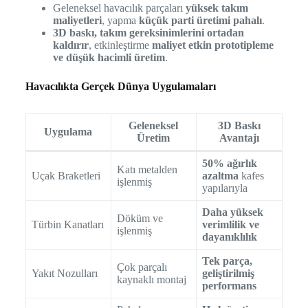
Geleneksel havacılık parçaları
yüksek takım
maliyetleri
, yapma
küçük parti üretimi pahalı
.
3D baskı, takım gereksinimlerini ortadan
kaldırır
, etkinleştirme
maliyet etkin prototipleme
ve düşük hacimli üretim
.
Havacılıkta Gerçek Dünya Uygulamaları
Geleneksel
3D Baskı
Uygulama
Üretim
Avantajı
50% ağırlık
Katı metalden
Uçak Braketleri
azaltma
kafes
işlenmiş
yapılarıyla
Daha yüksek
Döküm ve
Türbin Kanatları
verimlilik ve
işlenmiş
dayanıklılık
Tek parça,
Çok parçalı
Yakıt Nozulları
geliştirilmiş
kaynaklı montaj
performans