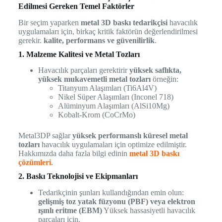
Edilmesi Gereken Temel Faktörler
Bir seçim yaparken
metal 3D baskı tedarikçisi
havacılık
uygulamaları için, birkaç kritik faktörün değerlendirilmesi
gerekir.
kalite, performans ve güvenilirlik
.
1. Malzeme Kalitesi ve Metal Tozları
Havacılık parçaları gerektirir
yüksek saflıkta,
yüksek mukavemetli metal tozları
örneğin:
Titanyum Alaşımları (Ti6Al4V)
Nikel Süper Alaşımları (Inconel 718)
Alüminyum Alaşımları (AlSi10Mg)
Kobalt-Krom (CoCrMo)
Metal3DP sağlar
yüksek performanslı küresel metal
tozları
havacılık uygulamaları için optimize edilmiştir.
Hakkımızda daha fazla bilgi edinin
metal 3D baskı
çözümleri
.
2. Baskı Teknolojisi ve Ekipmanları
Tedarikçinin şunları kullandığından emin olun:
gelişmiş toz yatak füzyonu (PBF) veya elektron
ışınlı eritme (EBM)
Yüksek hassasiyetli havacılık
parçaları için.