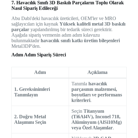
7. Havacılık Sınıfı 3D Baskılı Parçaların Toplu Olarak
Nasıl Sipariş Edileceği
Abu Dabi'deki havacılık üreticileri, OEM'ler ve MRO
sağlayıcıları için kaynak
Yüksek kaliteli metal 3D baskılı
parçalar
yapılandırılmış bir tedarik süreci gerektirir.
Aşağıda sipariş vermenin adım adım kılavuzu
bulunmaktadır
havacılık sınıfı katkı üretim bileşenleri
Metal3DP'den.
Adım Adım Sipariş Süreci
Adım
Açıklama
Tanımla
havacılık
1. Gereksinimleri
parçasının malzemesi,
Tanımlayın
boyutları ve performans
kriterleri
.
Seçin
Titanyum
2. Doğru Metal
(Ti6Al4V), Inconel 718,
Alaşımını Seçin
Alüminyum (AlSi10Mg)
veya Özel Alaşımlar
.