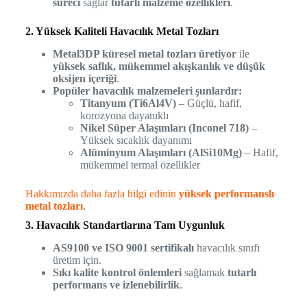
süreci
sağlar
tutarlı malzeme özellikleri
.
2. Yüksek Kaliteli Havacılık Metal Tozları
Metal3DP küresel metal tozları üretiyor
ile
yüksek saflık, mükemmel akışkanlık ve düşük
oksijen içeriği
.
Popüler havacılık malzemeleri şunlardır:
Titanyum (Ti6Al4V)
– Güçlü, hafif,
korozyona dayanıklı
Nikel Süper Alaşımları (Inconel 718)
–
Yüksek sıcaklık dayanımı
Alüminyum Alaşımları (AlSi10Mg)
– Hafif,
mükemmel termal özellikler
Hakkımızda daha fazla bilgi edinin
yüksek performanslı
metal tozları
.
3. Havacılık Standartlarına Tam Uygunluk
AS9100 ve ISO 9001 sertifikalı
havacılık sınıfı
üretim için.
Sıkı kalite kontrol önlemleri
sağlamak
tutarlı
performans ve izlenebilirlik
.