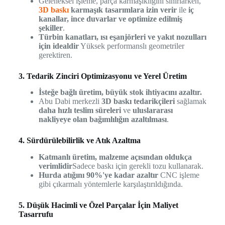
Geleneksel işleme, parça karmaşıklığını sınırlarken,
3D baskı
karmaşık tasarımlara izin verir
ile
iç
kanallar, ince duvarlar ve optimize edilmiş
şekiller
.
Türbin kanatları, ısı eşanjörleri ve yakıt nozulları
için idealdir
Yüksek performanslı geometriler
gerektiren.
3. Tedarik Zinciri Optimizasyonu ve Yerel Üretim
İsteğe bağlı üretim, büyük stok ihtiyacını azaltır.
Abu Dabi merkezli
3D baskı tedarikçileri
sağlamak
daha hızlı teslim süreleri
ve
uluslararası
nakliyeye olan bağımlılığın azaltılması
.
4. Sürdürülebilirlik ve Atık Azaltma
Katmanlı üretim, malzeme açısından oldukça
verimlidir
Sadece baskı için gerekli tozu kullanarak.
Hurda atığını 90%'ye kadar azaltır
CNC işleme
gibi çıkarmalı yöntemlerle karşılaştırıldığında.
5. Düşük Hacimli ve Özel Parçalar İçin Maliyet
Tasarrufu