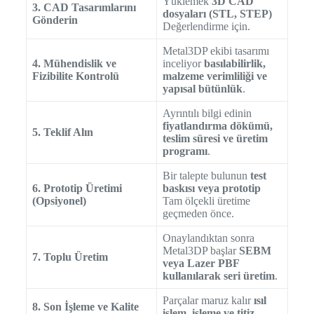
Yüklemek
3D CAD
3. CAD Tasarımlarını
dosyaları (STL, STEP)
Gönderin
Değerlendirme için.
Metal3DP ekibi tasarımı
4. Mühendislik ve
inceliyor
basılabilirlik,
Fizibilite Kontrolü
malzeme verimliliği ve
yapısal bütünlük
.
Ayrıntılı bilgi edinin
fiyatlandırma dökümü,
5. Teklif Alın
teslim süresi ve üretim
programı
.
Bir talepte bulunun
test
6. Prototip Üretimi
baskısı veya prototip
(Opsiyonel)
Tam ölçekli üretime
geçmeden önce.
Onaylandıktan sonra
Metal3DP başlar
SEBM
7. Toplu Üretim
veya Lazer PBF
kullanılarak seri üretim
.
Parçalar maruz kalır
ısıl
8. Son İşleme ve Kalite
işlem, işleme ve titiz