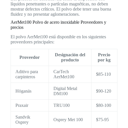
líquidos penetrantes o partículas magnéticas, no deben
mostrar defectos críticos. El polvo debe tener una buena
fluidez y no presentar aglomeraciones.
AerMet100 Polvo de acero inoxidable Proveedores y
precios
El polvo AerMet100 está disponible en los siguientes
proveedores principales:
Designación del
Precio
Proveedor
producto
por kg
Aditivo para
CarTech
$85-110
carpinteros
AerMet100
Digital Metal
Höganäs
$90-120
DM100
Praxair
TRU100
$80-100
Sandvik
Osprey Met 100
$75-95
Osprey