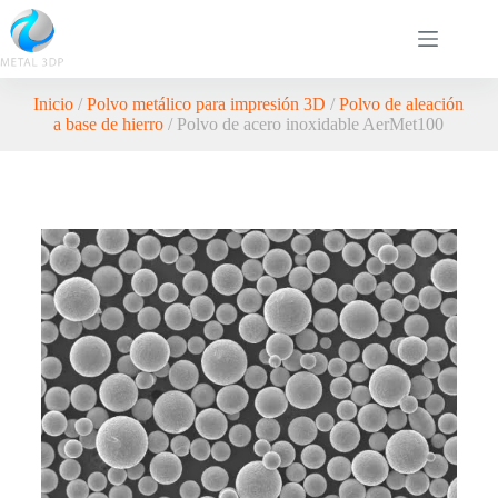
Inicio
/
Polvo metálico para impresión 3D
/
Polvo de aleación
a base de hierro
/ Polvo de acero inoxidable AerMet100