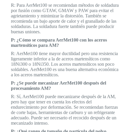
R: Para AerMet100 se recomiendan métodos de soldadura
por fusión como GTAW, GMAW y PAW para evitar el
agrietamiento y minimizar la distorsión. También se
recomienda un bajo aporte de calor y el granallado de las
soldaduras. La soldadura fuerte también puede producir
buenas uniones.
P: ¿Cómo se compara AerMet100 con los aceros
martensíticos para AM?
R: AerMet100 tiene mayor ductilidad pero una resistencia
ligeramente inferior a la de aceros martensíticos como
18Ni300 o 18Ni350. Los aceros martensíticos son poco
soldables. AerMet100 es una buena alternativa económica
a los aceros martensíticos.
P: ¿Se puede mecanizar AerMet100 después del
procesamiento AM?
R: Sí, AerMet100 puede mecanizarse después de la AM,
pero hay que tener en cuenta los efectos del
endurecimiento por deformación. Se recomiendan fuerzas
de corte bajas, herramientas de carburo y un refrigerante
adecuado. Puede ser necesario el recocido después de un
mecanizado intenso.
P: ¿Qué rango de tamaño de partícula del polvo