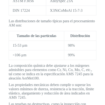
ASTM F3056
AlloySpec 23A
DIN 17224
X3NiCoMoAl 15-7-3
Las distribuciones de tamaño típicas para el procesamiento
AM son:
Tamaño de las partículas
Distribución
15-53 μm
98%
<106 μm
99%
La composición química debe ajustarse a los márgenes
admisibles para elementos como Cr, Ni, Co, Mo, C, etc.,
tal como se indica en la especificación AMS 7245 para la
aleación AerMet100.
Las propiedades mecánicas deben cumplir o superar los
valores mínimos de dureza, resistencia a la tracción, límite
elástico, alargamiento y reducción de área indicados en
AMS 7245.
Las pruebas no destructivas, como la inspección con