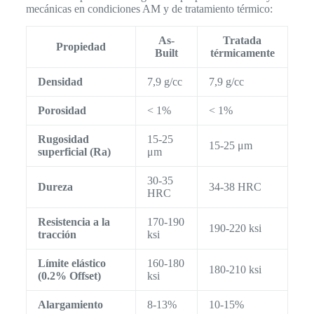
mecánicas en condiciones AM y de tratamiento térmico:
As-
Tratada
Propiedad
Built
térmicamente
Densidad
7,9 g/cc
7,9 g/cc
Porosidad
< 1%
< 1%
Rugosidad
15-25
15-25 μm
superficial (Ra)
μm
30-35
Dureza
34-38 HRC
HRC
Resistencia a la
170-190
190-220 ksi
tracción
ksi
Límite elástico
160-180
180-210 ksi
(0.2% Offset)
ksi
Alargamiento
8-13%
10-15%