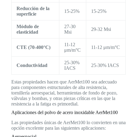
Reducción de la
15-25%
15-25%
superficie
Módulo de
27-30
29-32 Msi
elasticidad
Msi
11-12
CTE (70-400°C)
11-12 μm/m°C
μm/m°C
25-30%
Conductividad
25-30% IACS
IACS
Estas propiedades hacen que AerMet100 sea adecuado
para componentes estructurales de alta resistencia,
tornillería aeroespacial, herramientas de fondo de pozo,
válvulas y bombas, y otras piezas críticas en las que la
resistencia a la fatiga es primordial.
Aplicaciones del polvo de acero inoxidable AerMet100
Las propiedades únicas de AerMet100 lo convierten en una
opción excelente para las siguientes aplicaciones:
Aeroespacial