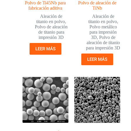
Polvo de Ti45Nb para
Polvo de aleación de
fabricación aditiva
TiNb
Aleación de
Aleación de
titanio en polvo
,
titanio en polvo
,
Polvo de aleación
Polvo metálico
de titanio para
para impresión
impresión 3D
3D
,
Polvo de
aleación de titanio
para impresión 3D
LEER MÁS
LEER MÁS