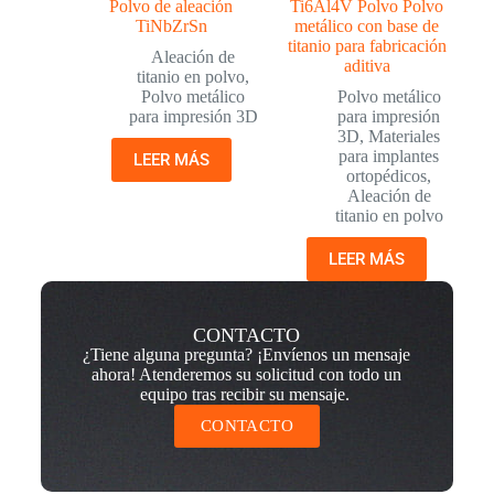
Polvo de aleación
Ti6Al4V Polvo Polvo
TiNbZrSn
metálico con base de
titanio para fabricación
Aleación de
aditiva
titanio en polvo
,
Polvo metálico
Polvo metálico
para impresión 3D
para impresión
3D
,
Materiales
para implantes
LEER MÁS
ortopédicos
,
Aleación de
titanio en polvo
LEER MÁS
CONTACTO
¿Tiene alguna pregunta? ¡Envíenos un mensaje
ahora! Atenderemos su solicitud con todo un
equipo tras recibir su mensaje.
CONTACTO