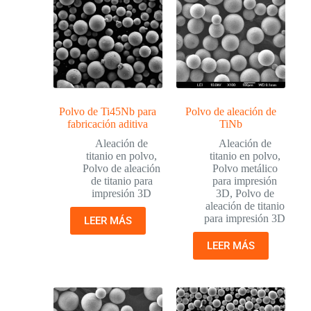
Polvo de Ti45Nb para
Polvo de aleación de
fabricación aditiva
TiNb
Aleación de
Aleación de
titanio en polvo
,
titanio en polvo
,
Polvo de aleación
Polvo metálico
de titanio para
para impresión
impresión 3D
3D
,
Polvo de
aleación de titanio
para impresión 3D
LEER MÁS
LEER MÁS