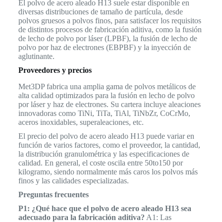
El polvo de acero aleado H13 suele estar disponible en
diversas distribuciones de tamaño de partícula, desde
polvos gruesos a polvos finos, para satisfacer los requisitos
de distintos procesos de fabricación aditiva, como la fusión
de lecho de polvo por láser (LPBF), la fusión de lecho de
polvo por haz de electrones (EBPBF) y la inyección de
aglutinante.
Proveedores y precios
Met3DP fabrica una amplia gama de polvos metálicos de
alta calidad optimizados para la fusión en lecho de polvo
por láser y haz de electrones. Su cartera incluye aleaciones
innovadoras como TiNi, TiTa, TiAl, TiNbZr, CoCrMo,
aceros inoxidables, superaleaciones, etc.
El precio del polvo de acero aleado H13 puede variar en
función de varios factores, como el proveedor, la cantidad,
la distribución granulométrica y las especificaciones de
calidad. En general, el coste oscila entre
50
t
o
150 por
kilogramo, siendo normalmente más caros los polvos más
finos y las calidades especializadas.
Preguntas frecuentes
P1: ¿Qué hace que el polvo de acero aleado H13 sea
adecuado para la fabricación aditiva?
A1: Las