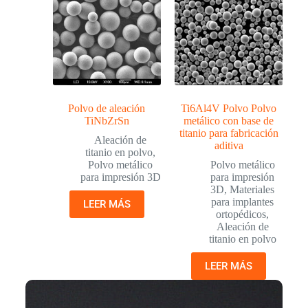
Polvo de aleación
Ti6Al4V Polvo Polvo
TiNbZrSn
metálico con base de
titanio para fabricación
Aleación de
aditiva
titanio en polvo
,
Polvo metálico
Polvo metálico
para impresión 3D
para impresión
3D
,
Materiales
para implantes
LEER MÁS
ortopédicos
,
Aleación de
titanio en polvo
LEER MÁS