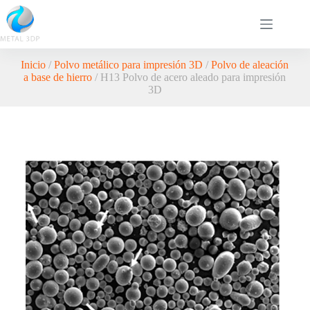
Inicio
/
Polvo metálico para impresión 3D
/
Polvo de aleación
a base de hierro
/ H13 Polvo de acero aleado para impresión
3D