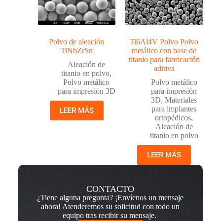
Polvo de aleación
Ti6Al4V Polvo Polvo
TiNbZrSn
metálico con base de
titanio para fabricación
Aleación de
aditiva
titanio en polvo
,
Polvo metálico
Polvo metálico
para impresión 3D
para impresión
3D
,
Materiales
para implantes
LEER MÁS
ortopédicos
,
Aleación de
titanio en polvo
LEER MÁS
CONTACTO
¿Tiene alguna pregunta? ¡Envíenos un mensaje
ahora! Atenderemos su solicitud con todo un
equipo tras recibir su mensaje.