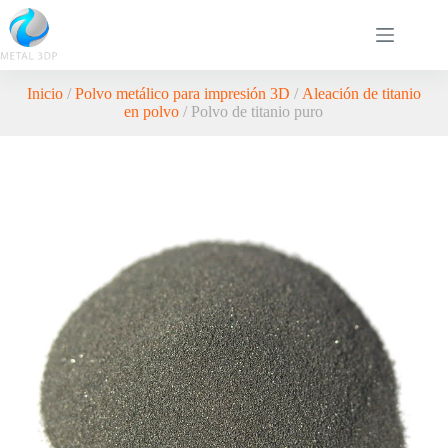
Inicio
/
Polvo metálico para impresión 3D
/
Aleación de titanio
en polvo
/ Polvo de titanio puro