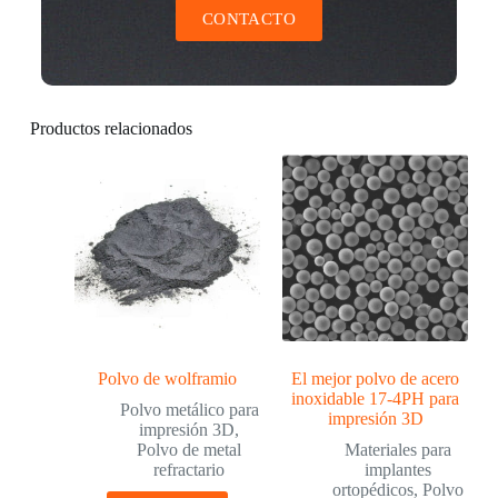
CONTACTO
Productos relacionados
Polvo de wolframio
El mejor polvo de acero
inoxidable 17-4PH para
Polvo metálico para
impresión 3D
impresión 3D
,
Polvo de metal
Materiales para
refractario
implantes
ortopédicos
,
Polvo