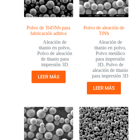
Polvo de Ti45Nb para
Polvo de aleación de
fabricación aditiva
TiNb
Aleación de
Aleación de
titanio en polvo
,
titanio en polvo
,
Polvo de aleación
Polvo metálico
de titanio para
para impresión
impresión 3D
3D
,
Polvo de
aleación de titanio
para impresión 3D
LEER MÁS
LEER MÁS