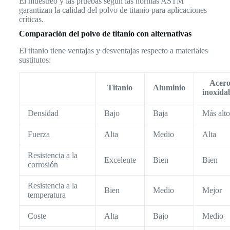
El muestreo y las pruebas según las normas ASTM
garantizan la calidad del polvo de titanio para aplicaciones
críticas.
Comparación del polvo de titanio con alternativas
El titanio tiene ventajas y desventajas respecto a materiales
sustitutos:
Acer
Titanio
Aluminio
inoxida
Densidad
Bajo
Baja
Más alto
Fuerza
Alta
Medio
Alta
Resistencia a la
Excelente
Bien
Bien
corrosión
Resistencia a la
Bien
Medio
Mejor
temperatura
Coste
Alta
Bajo
Medio