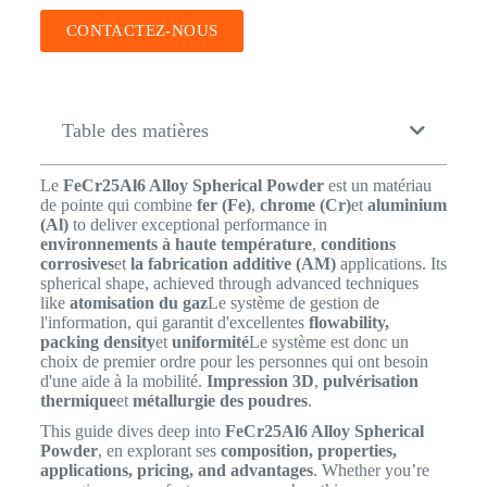
CONTACTEZ-NOUS
Table des matières
Le
FeCr25Al6 Alloy Spherical Powder
est un matériau
de pointe qui combine
fer (Fe)
,
chrome (Cr)
et
aluminium
(Al)
to deliver exceptional performance in
environnements à haute température
,
conditions
corrosives
et
la fabrication additive (AM)
applications. Its
spherical shape, achieved through advanced techniques
like
atomisation du gaz
Le système de gestion de
l'information, qui garantit d'excellentes
flowability,
packing density
et
uniformité
Le système est donc un
choix de premier ordre pour les personnes qui ont besoin
d'une aide à la mobilité.
Impression 3D
,
pulvérisation
thermique
et
métallurgie des poudres
.
This guide dives deep into
FeCr25Al6 Alloy Spherical
Powder
, en explorant ses
composition, properties,
applications, pricing, and advantages
. Whether you’re