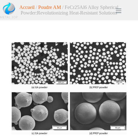
Accueil
/
Poudre AM
/ FeCr25Al6 Alloy Spherical
Powder:Revolutionizing Heat-Resistant Solutions