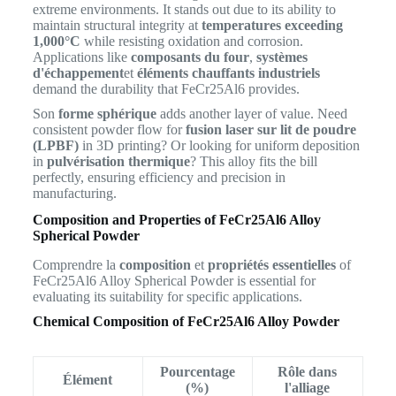
extreme environments. It stands out due to its ability to
maintain structural integrity at
temperatures exceeding
1,000°C
while resisting oxidation and corrosion.
Applications like
composants du four
,
systèmes
d'échappement
et
éléments chauffants industriels
demand the durability that FeCr25Al6 provides.
Son
forme sphérique
adds another layer of value. Need
consistent powder flow for
fusion laser sur lit de poudre
(LPBF)
in 3D printing? Or looking for uniform deposition
in
pulvérisation thermique
? This alloy fits the bill
perfectly, ensuring efficiency and precision in
manufacturing.
Composition and Properties of FeCr25Al6 Alloy
Spherical Powder
Comprendre la
composition
et
propriétés essentielles
of
FeCr25Al6 Alloy Spherical Powder is essential for
evaluating its suitability for specific applications.
Chemical Composition of FeCr25Al6 Alloy Powder
Pourcentage
Rôle dans
Élément
(%)
l'alliage