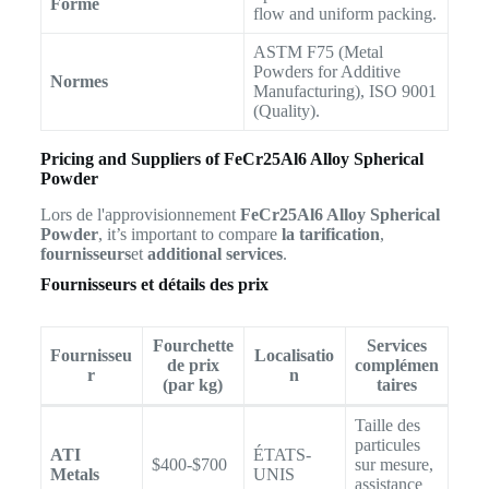
Forme
flow and uniform packing.
ASTM F75 (Metal
Powders for Additive
Normes
Manufacturing), ISO 9001
(Quality).
Pricing and Suppliers of FeCr25Al6 Alloy Spherical
Powder
Lors de l'approvisionnement
FeCr25Al6 Alloy Spherical
Powder
, it’s important to compare
la tarification
,
fournisseurs
et
additional services
.
Fournisseurs et détails des prix
Fourchette
Services
Fournisseu
Localisatio
de prix
complémen
r
n
(par kg)
taires
Taille des
particules
ATI
ÉTATS-
$400-$700
sur mesure,
Metals
UNIS
assistance