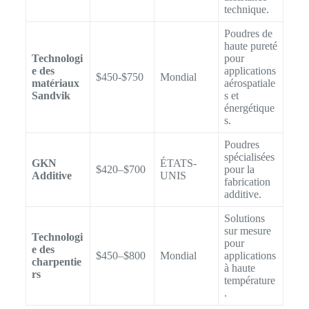
technique.
Poudres de
haute pureté
Technologi
pour
e des
applications
$450-$750
Mondial
matériaux
aérospatiale
Sandvik
s et
énergétique
s.
Poudres
spécialisées
GKN
ÉTATS-
$420–$700
pour la
Additive
UNIS
fabrication
additive.
Solutions
sur mesure
Technologi
pour
e des
$450–$800
Mondial
applications
charpentie
à haute
rs
température
.