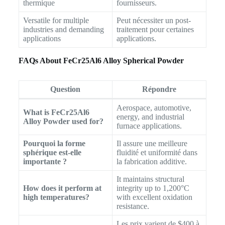
thermique
fournisseurs.
Versatile for multiple
Peut nécessiter un post-
industries and demanding
traitement pour certaines
applications
applications.
FAQs About FeCr25Al6 Alloy Spherical Powder
Question
Répondre
Aerospace, automotive,
What is FeCr25Al6
energy, and industrial
Alloy Powder used for?
furnace applications.
Pourquoi la forme
Il assure une meilleure
sphérique est-elle
fluidité et uniformité dans
importante ?
la fabrication additive.
It maintains structural
How does it perform at
integrity up to 1,200°C
high temperatures?
with excellent oxidation
resistance.
Les prix varient de $400 à