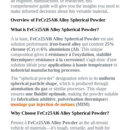
an engineer, manufacturer, or researcher, this
comprehensive guide will give you the insights you need to
make informed decisions about this versatile material.
Overview of FeCr25Al6 Alloy Spherical Powder
What is FeCr25Al6 Alloy Spherical Powder?
A la base,
FeCr25Al6 Alloy Spherical Powder
est une
solution performante
iron-based alloy
qui contient
25%
chrome (Cr)
et
6% aluminium (Al)
. This unique
composition gives it
résistance à l'oxydation
,
stabilité
thermique
et
résistance à la corrosion
Il s'agit donc d'une
solution idéale pour
applications à haute température
et
industrial manufacturing processes
.
The “spherical powder” designation refers to its
uniform
spherical particle shape
, which is produced through
atomisation du gaz
or similar processes. This shape
ensures
une fluidité optimale
, making the powder suitable
for
fabrication additive
,
pulvérisation thermique
et
moulage par injection de métaux
(MIM)
.
Why Choose FeCr25Al6 Alloy Spherical Powder?
Pensez à
FeCr25Al6 Alloy Powder
as the all-terrain
vehicle of materials—it’s tough, versatile, and built for