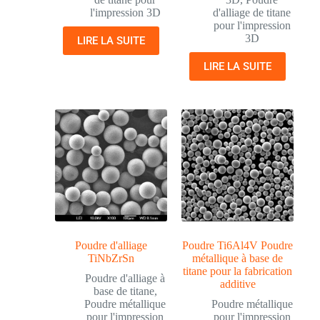
l'impression 3D
d'alliage de titane
pour l'impression
3D
LIRE LA SUITE
LIRE LA SUITE
Poudre d'alliage
Poudre Ti6Al4V Poudre
TiNbZrSn
métallique à base de
titane pour la fabrication
Poudre d'alliage à
additive
base de titane
,
Poudre métallique
Poudre métallique
pour l'impression
pour l'impression