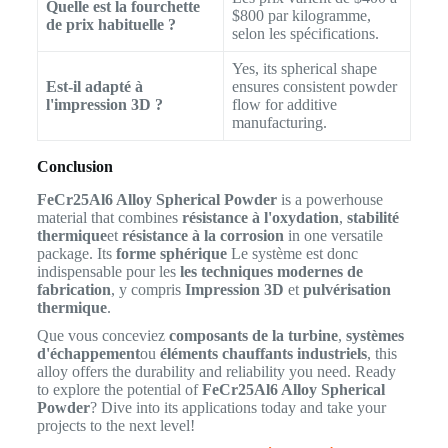
Quelle est la fourchette
$800 par kilogramme,
de prix habituelle ?
selon les spécifications.
Yes, its spherical shape
Est-il adapté à
ensures consistent powder
l'impression 3D ?
flow for additive
manufacturing.
Conclusion
FeCr25Al6 Alloy Spherical Powder
is a powerhouse
material that combines
résistance à l'oxydation
,
stabilité
thermique
et
résistance à la corrosion
in one versatile
package. Its
forme sphérique
Le système est donc
indispensable pour les
les techniques modernes de
fabrication
, y compris
Impression 3D
et
pulvérisation
thermique
.
Que vous conceviez
composants de la turbine
,
systèmes
d'échappement
ou
éléments chauffants industriels
, this
alloy offers the durability and reliability you need. Ready
to explore the potential of
FeCr25Al6 Alloy Spherical
Powder
? Dive into its applications today and take your
projects to the next level!