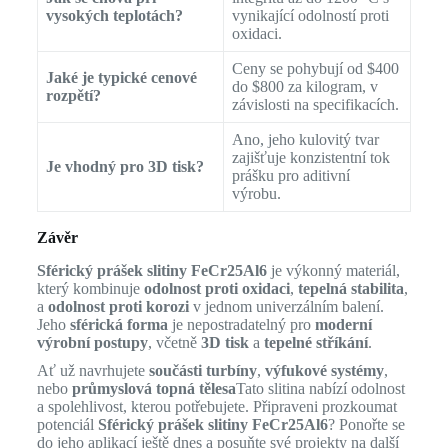
vysokých teplotách?
vynikající odolností proti
oxidaci.
Ceny se pohybují od $400
Jaké je typické cenové
do $800 za kilogram, v
rozpětí?
závislosti na specifikacích.
Ano, jeho kulovitý tvar
zajišťuje konzistentní tok
Je vhodný pro 3D tisk?
prášku pro aditivní
výrobu.
Závěr
Sférický prášek slitiny FeCr25Al6
je výkonný materiál,
který kombinuje
odolnost proti oxidaci
,
tepelná stabilita
,
a
odolnost proti korozi
v jednom univerzálním balení.
Jeho
sférická forma
je nepostradatelný pro
moderní
výrobní postupy
, včetně
3D tisk
a
tepelné stříkání
.
Ať už navrhujete
součásti turbíny
,
výfukové systémy
,
nebo
průmyslová topná tělesa
Tato slitina nabízí odolnost
a spolehlivost, kterou potřebujete. Připraveni prozkoumat
potenciál
Sférický prášek slitiny FeCr25Al6
? Ponořte se
do jeho aplikací ještě dnes a posuňte své projekty na další