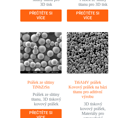
3D tisk
titanu pro 3D tisk
PŘEČTĚTE SI
PŘEČTĚTE SI
VÍCE
VÍCE
Prášek ze slitiny
Ti6Al4V prášek
TiNbZrSn
Kovový prášek na bázi
titanu pro aditivní
Prášek ze slitiny
výrobu
titanu
,
3D tiskový
kovový prášek
3D tiskový
kovový prášek
,
PŘEČTĚTE SI
Materiály pro
VÍCE