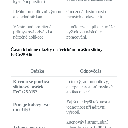
kyselém prostředí
Ideální pro aditivní výrobu
Omezená dostupnost u
a tepelné stříkání
menších dodavatelů.
Všestranné pro různá
U některých aplikací může
průmyslová odvětví a
vyžadovat následné
náročné aplikace
zpracování.
Často kladené otázky o sférickém prášku slitiny
FeCr25Al6
Otázka
Odpovědět
K čemu se používá
Letecký, automobilový,
slitinový prášek
energetický a průmyslové
FeCr25Al6?
aplikace pecí.
Zajišťuje lepší tekutost a
Proč je kulový tvar
jednotnost při aditivní
důležitý?
výrobě.
Zachovává strukturální
Jak se chová při
integritu až do 1200 °C s