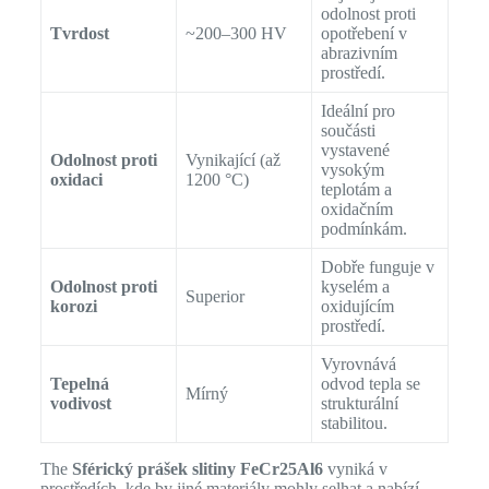
odolnost proti
Tvrdost
~200–300 HV
opotřebení v
abrazivním
prostředí.
Ideální pro
součásti
vystavené
Odolnost proti
Vynikající (až
vysokým
oxidaci
1200 °C)
teplotám a
oxidačním
podmínkám.
Dobře funguje v
Odolnost proti
kyselém a
Superior
korozi
oxidujícím
prostředí.
Vyrovnává
Tepelná
odvod tepla se
Mírný
vodivost
strukturální
stabilitou.
The
Sférický prášek slitiny FeCr25Al6
vyniká v
prostředích, kde by jiné materiály mohly selhat a nabízí