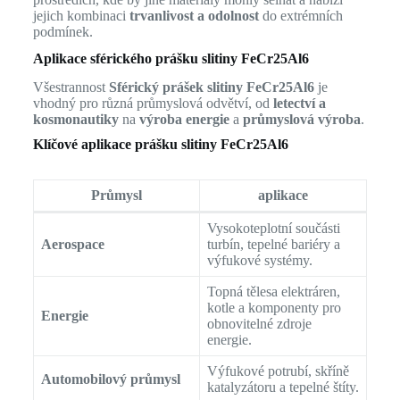
jejich kombinaci
trvanlivost a odolnost
do extrémních
podmínek.
Aplikace sférického prášku slitiny FeCr25Al6
Všestrannost
Sférický prášek slitiny FeCr25Al6
je
vhodný pro různá průmyslová odvětví, od
letectví a
kosmonautiky
na
výroba energie
a
průmyslová výroba
.
Klíčové aplikace prášku slitiny FeCr25Al6
Průmysl
aplikace
Vysokoteplotní součásti
Aerospace
turbín, tepelné bariéry a
výfukové systémy.
Topná tělesa elektráren,
kotle a komponenty pro
Energie
obnovitelné zdroje
energie.
Výfukové potrubí, skříně
Automobilový průmysl
katalyzátoru a tepelné štíty.