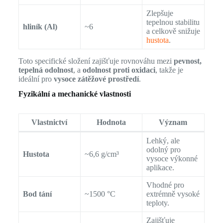
Zlepšuje
tepelnou stabilitu
hliník (Al)
~6
a celkově snižuje
hustota
.
Toto specifické složení zajišťuje rovnováhu mezi
pevnost,
tepelná odolnost
, a
odolnost proti oxidaci
, takže je
ideální pro
vysoce zátěžové prostředí
.
Fyzikální a mechanické vlastnosti
Vlastnictví
Hodnota
Význam
Lehký, ale
odolný pro
Hustota
~6,6 g/cm³
vysoce výkonné
aplikace.
Vhodné pro
Bod tání
~1500 °C
extrémně vysoké
teploty.
Zajišťuje