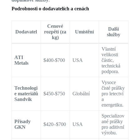
Podrobnosti o dodavatelích a cenách
Cenové
Další
Dodavatel
rozpětí (za
Umístění
služby
kg)
Vlastní
velikosti
ATI
$400-$700
USA
částic,
Metals
technická
podpora.
Vysoce
Technologi
čisté prášky
e materiálů
$450-$750
Globální
pro letectví
Sandvik
a
energetiku.
Specializov
Přísady
ané prášky
$420–$700
USA
GKN
pro aditivní
výrobu.