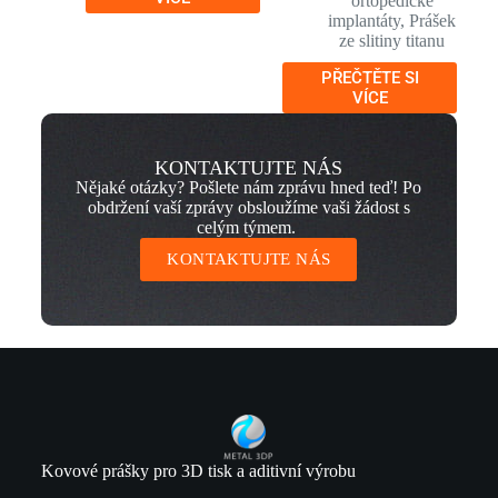
ortopedické
implantáty
,
Prášek
ze slitiny titanu
PŘEČTĚTE SI
VÍCE
KONTAKTUJTE NÁS
Nějaké otázky? Pošlete nám zprávu hned teď! Po
obdržení vaší zprávy obsloužíme vaši žádost s
celým týmem.
KONTAKTUJTE NÁS
Kovové prášky pro 3D tisk a aditivní výrobu