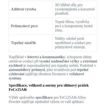
3D tištěné díly pro
Aditivní výroba
vysokoteplotní a korozivní
prostředí.
Topná tělesa, vyzdívky
Průmyslové pece
pecí a komponenty horké
zóny.
Nátěry odolné proti
Tepelný nástřik
opotřebení a oxidaci pro
průmyslové nástroje.
Například v
letectví a kosmonautiky
, schopnost slitiny
odolávat oxidaci při
vysoké nadmořské výšky
a
extrémní
rychlosti
je nepostradatelný pro lopatky turbín. Podobně v
automobilový průmysl
, jeho trvanlivost pod
tepelné
cyklování
zajišťuje dlouhou životnost v
výfukové
systémy
.
Specifikace, velikosti a normy pro slitinový prášek
FeCr25Al6
Výběr správného
specifikace
pro FeCr25Al6 Alloy
Powder zajišťuje optimální výkon ve vaší aplikaci.