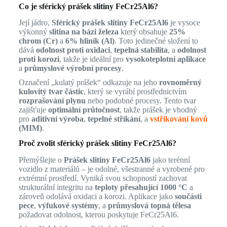
Co je sférický prášek slitiny FeCr25Al6?
Její jádro,
Sférický prášek slitiny FeCr25Al6
je vysoce
výkonný
slitina na bázi železa
který obsahuje
25%
chrom (Cr)
a
6% hliník (Al)
. Toto jedinečné složení to
dává
odolnost proti oxidaci
,
tepelná stabilita
, a
odolnost
proti korozi
, takže je ideální pro
vysokoteplotní aplikace
a
průmyslové výrobní procesy
.
Označení „kulatý prášek“ odkazuje na jeho
rovnoměrný
kulovitý tvar částic
, který se vyrábí prostřednictvím
rozprašování plynu
nebo podobné procesy. Tento tvar
zajišťuje
optimální průtočnost
, takže prášek je vhodný
pro
aditivní výroba
,
tepelné stříkání
, a
vstřikování kovů
(MIM)
.
Proč zvolit sférický prášek slitiny FeCr25Al6?
Přemýšlejte o
Prášek slitiny FeCr25Al6
jako terénní
vozidlo z materiálů – je odolné, všestranné a vyrobené pro
extrémní prostředí. Vyniká svou schopností zachovat
strukturální integritu na
teploty přesahující 1000 °C
a
zároveň odolává oxidaci a korozi. Aplikace jako
součásti
pece
,
výfukové systémy
, a
průmyslová topná tělesa
požadovat odolnost, kterou poskytuje FeCr25Al6.