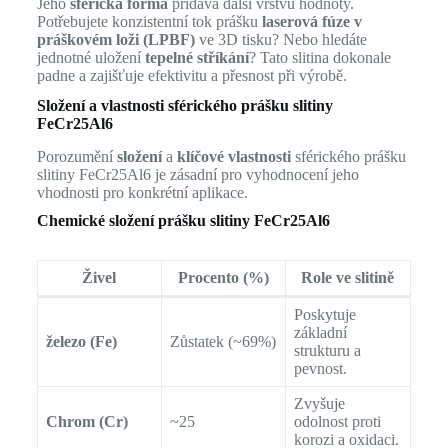
Jeho
sférická forma
přidává další vrstvu hodnoty.
Potřebujete konzistentní tok prášku
laserová fúze v
práškovém loži (LPBF)
ve 3D tisku? Nebo hledáte
jednotné uložení
tepelné stříkání
? Tato slitina dokonale
padne a zajišťuje efektivitu a přesnost při výrobě.
Složení a vlastnosti sférického prášku slitiny
FeCr25Al6
Porozumění
složení
a
klíčové vlastnosti
sférického prášku
slitiny FeCr25Al6 je zásadní pro vyhodnocení jeho
vhodnosti pro konkrétní aplikace.
Chemické složení prášku slitiny FeCr25Al6
Živel
Procento (%)
Role ve slitině
Poskytuje
základní
železo (Fe)
Zůstatek (~69%)
strukturu a
pevnost.
Zvyšuje
Chrom (Cr)
~25
odolnost proti
korozi a oxidaci.