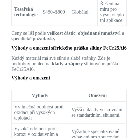
Řešení na
Tesařská
míru pro
$450–$800
Globální
technologie
vysokoteplo
tní aplikace.
Ceny se liší podle
velikost částic
,
objednané množství
, a
specifické požadavky
.
Výhody a omezení sférického prášku slitiny FeCr25Al6
Každý materiál má své silné a slabé stránky. Zde je
podrobný pohled na
klady a zápory
slitinového prášku
FeCr25Al6.
Výhody a omezení
Výhody
Omezení
Výjimečná odolnost proti
Vyšší náklady ve srovnání
oxidaci při vysokých
se standardními slitinami.
teplotách
Vysoká odolnost proti
Vyžaduje specializované
korozi v oxidativním a
vybavení pro zpracování.