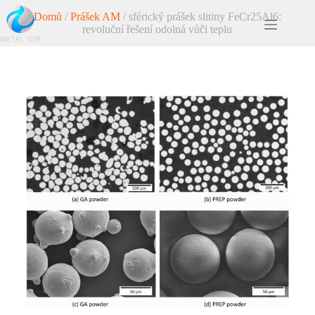
Domů
/
Prášek AM
/ sférický prášek slitiny FeCr25Al6:
revoluční řešení odolná vůči teplu