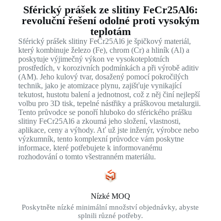
Sférický prášek ze slitiny FeCr25Al6:
revoluční řešení odolné proti vysokým
teplotám
Sférický prášek slitiny FeCr25Al6 je špičkový materiál,
který kombinuje železo (Fe), chrom (Cr) a hliník (Al) a
poskytuje výjimečný výkon ve vysokoteplotních
prostředích, v korozivních podmínkách a při výrobě aditiv
(AM). Jeho kulový tvar, dosažený pomocí pokročilých
technik, jako je atomizace plynu, zajišťuje vynikající
tekutost, hustotu balení a jednotnost, což z něj činí nejlepší
volbu pro 3D tisk, tepelné nástřiky a práškovou metalurgii.
Tento průvodce se ponoří hluboko do sférického prášku
slitiny FeCr25Al6 a zkoumá jeho složení, vlastnosti,
aplikace, ceny a výhody. Ať už jste inženýr, výrobce nebo
výzkumník, tento komplexní průvodce vám poskytne
informace, které potřebujete k informovanému
rozhodování o tomto všestranném materiálu.
Nízké MOQ
Poskytněte nízké minimální množství objednávky, abyste
splnili různé potřeby.