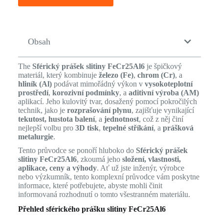
Obsah
The
Sférický prášek slitiny FeCr25Al6
je špičkový
materiál, který kombinuje
železo (Fe)
,
chrom (Cr)
, a
hliník (Al)
podávat mimořádný výkon v
vysokoteplotní
prostředí
,
korozivní podmínky
, a
aditivní výroba (AM)
aplikací. Jeho kulovitý tvar, dosažený pomocí pokročilých
technik, jako je
rozprašování plynu
, zajišťuje vynikající
tekutost, hustota balení
, a
jednotnost
, což z něj činí
nejlepší volbu pro
3D tisk
,
tepelné stříkání
, a
prášková
metalurgie
.
Tento průvodce se ponoří hluboko do
Sférický prášek
slitiny FeCr25Al6
, zkoumá jeho
složení, vlastnosti,
aplikace, ceny a výhody
. Ať už jste inženýr, výrobce
nebo výzkumník, tento komplexní průvodce vám poskytne
informace, které potřebujete, abyste mohli činit
informovaná rozhodnutí o tomto všestranném materiálu.
Přehled sférického prášku slitiny FeCr25Al6