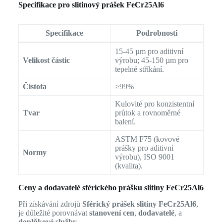
Specifikace pro slitinový prášek FeCr25Al6
Specifikace
Podrobnosti
15-45 µm pro aditivní
Velikost částic
výrobu; 45-150 µm pro
tepelné stříkání.
Čistota
≥99%
Kulovité pro konzistentní
Tvar
průtok a rovnoměrné
balení.
ASTM F75 (kovové
prášky pro aditivní
Normy
výrobu), ISO 9001
(kvalita).
Ceny a dodavatelé sférického prášku slitiny FeCr25Al6
Při získávání zdrojů
Sférický prášek slitiny FeCr25Al6
,
je důležité porovnávat
stanovení cen
,
dodavatelé
, a
doplňkové služby
.