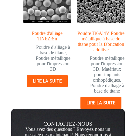
Poudre d'alliage
Poudre Ti6Al4V Poudre
TiNbZrSn
métallique à base de
titane pour la fabrication
Poudre d'alliage à
additive
base de titane
,
Poudre métallique
Poudre métallique
pour l'impression
pour l'impression
3D
3D
,
Matériaux
pour implants
orthopédiques
,
LIRE LA SUITE
Poudre d'alliage à
base de titane
LIRE LA SUITE
CONTACTEZ-NOUS
Vous avez des questions ? Envoyez-nous un
message dès maintenant ! Nous répondrons à