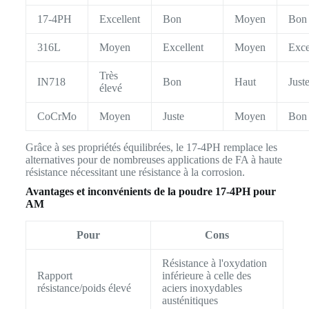
17-4PH
Excellent
Bon
Moyen
Bon
316L
Moyen
Excellent
Moyen
Exce
Très
IN718
Bon
Haut
Just
élevé
CoCrMo
Moyen
Juste
Moyen
Bon
Grâce à ses propriétés équilibrées, le 17-4PH remplace les
alternatives pour de nombreuses applications de FA à haute
résistance nécessitant une résistance à la corrosion.
Avantages et inconvénients de la poudre 17-4PH pour
AM
Pour
Cons
Résistance à l'oxydation
Rapport
inférieure à celle des
résistance/poids élevé
aciers inoxydables
austénitiques