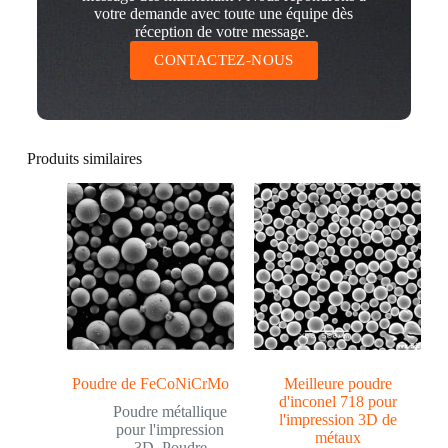
votre demande avec toute une équipe dès
réception de votre message.
CONTACTEZ-NOUS
Produits similaires
Poudre de FeCoNiCrMo
Meilleure poudre
d'inconel 718 pour
Poudre métallique
l'impression 3D de
pour l'impression
métaux
3D
,
Poudre