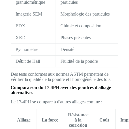
granulométrique
particules
Imagerie SEM
Morphologie des particules
EDX
Chimie et composition
XRD
Phases présentes
Pycnométrie
Densité
Débit de Hall
Fluidité de la poudre
Des tests conformes aux normes ASTM permettent de
vérifier la qualité de la poudre et l'homogénéité des lots.
Comparaison du 17-4PH avec des poudres d'alliage
alternatives
Le 17-4PH se compare à d'autres alliages comme :
Résistance
Alliage
La force
à la
Coût
Impr
corrosion