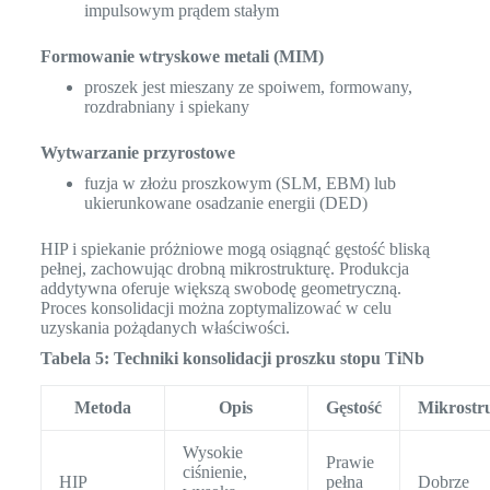
impulsowym prądem stałym
Formowanie wtryskowe metali (MIM)
proszek jest mieszany ze spoiwem, formowany,
rozdrabniany i spiekany
Wytwarzanie przyrostowe
fuzja w złożu proszkowym (SLM, EBM) lub
ukierunkowane osadzanie energii (DED)
HIP i spiekanie próżniowe mogą osiągnąć gęstość bliską
pełnej, zachowując drobną mikrostrukturę. Produkcja
addytywna oferuje większą swobodę geometryczną.
Proces konsolidacji można zoptymalizować w celu
uzyskania pożądanych właściwości.
Tabela 5: Techniki konsolidacji proszku stopu TiNb
Metoda
Opis
Gęstość
Mikrostr
Wysokie
Prawie
ciśnienie,
HIP
pełna
Dobrze