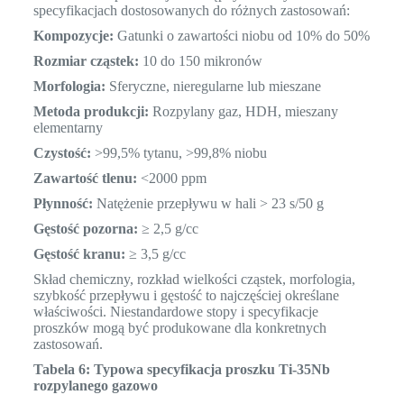
specyfikacjach dostosowanych do różnych zastosowań:
Kompozycje:
Gatunki o zawartości niobu od 10% do 50%
Rozmiar cząstek:
10 do 150 mikronów
Morfologia:
Sferyczne, nieregularne lub mieszane
Metoda produkcji:
Rozpylany gaz, HDH, mieszany
elementarny
Czystość:
>99,5% tytanu, >99,8% niobu
Zawartość tlenu:
<2000 ppm
Płynność:
Natężenie przepływu w hali > 23 s/50 g
Gęstość pozorna:
≥ 2,5 g/cc
Gęstość kranu:
≥ 3,5 g/cc
Skład chemiczny, rozkład wielkości cząstek, morfologia,
szybkość przepływu i gęstość to najczęściej określane
właściwości. Niestandardowe stopy i specyfikacje
proszków mogą być produkowane dla konkretnych
zastosowań.
Tabela 6: Typowa specyfikacja proszku Ti-35Nb
rozpylanego gazowo