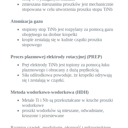
zmieszana mieszanina proszków jest mechanicznie
stopowana w celu utworzenia proszku stopu TiNb
Atomizacja gazu
stopiony stop TiNb jest rozpylany za pomocą gazu
obojętnego na drobne kropelki
krople zestalają się w kuliste cząstki proszku
stopowego
Proces plazmowej elektrody rotacyjnej (PREP)
Pręt elektrody TiNb jest topiony za pomocą łuku
plazmowego i obracany z dużą prędkością
Siła odśrodkowa powoduje, że kropelki odrywają
się i zestalają w cząstki.
Metoda wodorkowo-wodorkowa (HDH)
Metale Ti i Nb są przekształcane w kruche proszki
wodorkowe
proszki wodorków są mieszane, odwadniane,
kruszone i przesiewane
Rozmiar cząstek, morfologię, płynność i mikrostrukturę