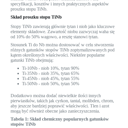
specyfikacji, kosztów i innych praktycznych aspektów
proszku stopu TiNb.
Skład proszku stopu TiNb
Stopy TiNb zawierają głównie tytan i niob jako kluczowe
elementy składowe. Zawartość niobu zazwyczaj waha się
od 10% do 50% wagowo, a resztę stanowi tytan.
Stosunek Ti do Nb można dostosować w celu stworzenia
różnych gatunków stopów TiNb zoptymalizowanych pod
kątem określonych właściwości. Niektóre popularne
gatunki TiNb obejmują:
Ti-10Nb - niob 10%, tytan 90%
Ti-35Nb - niob 35%, tytan 65%
Ti-45Nb - niob 45%, tytan 55%
Ti-50Nb - niob 50%, tytan 50%
Dodatkowo można dodać niewielkie ilości innych
pierwiastków, takich jak cyrkon, tantal, molibden, chrom,
aby jeszcze bardziej poprawić właściwości. Tlen i azot
mogą być również obecne jako zanieczyszczenia.
Tabela 1: Skład chemiczny popularnych gatunków
stopów TiNb