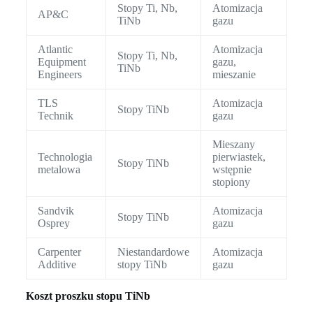
Stopy Ti, Nb,
Atomizacja
AP&C
TiNb
gazu
Atlantic
Atomizacja
Stopy Ti, Nb,
Equipment
gazu,
TiNb
Engineers
mieszanie
TLS
Atomizacja
Stopy TiNb
Technik
gazu
Mieszany
Technologia
pierwiastek,
Stopy TiNb
metalowa
wstępnie
stopiony
Sandvik
Atomizacja
Stopy TiNb
Osprey
gazu
Carpenter
Niestandardowe
Atomizacja
Additive
stopy TiNb
gazu
Koszt proszku stopu TiNb