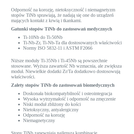
Odporność na korozję, nietoksyczność i niemagnetyzm
stopów TiNb sprawiają, że nadają się one do urządzeń
mających kontakt z krwią i tkankami.
Gatunki stopów TiNb do zastosowań medycznych
Ti-10Nb do Ti-50Nb
Ti-Nb-Zr, Ti-Nb-Ta dla dostosowanych właściwości
Normy ISO 5832-11 i ASTM F2066
Niższe moduły Ti-35Nb i Ti-45Nb są powszechnie
stosowane. Wyższa zawartość Nb wzmacnia, ale zwiększa
moduł. Niewielkie dodatki Zr/Ta dodatkowo dostosowują
właściwości.
Zalety stopów TiNb do zastosowań biomedycznych
Doskonała biokompatybilność i osteointegracja
Wysoka wytrzymałość i odporność na zmęczenie
Niski moduł zbliżony do kości
Nietoksyczny, antyalergiczny
Odporność na korozję
Niemagnetyczny
Stopy TiNb zapewniają najlepszą kombinację