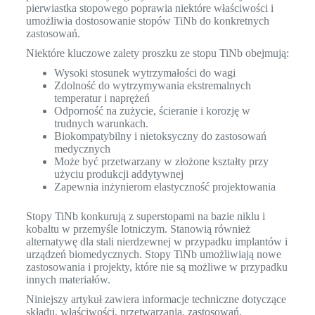
pierwiastka stopowego poprawia niektóre właściwości i
umożliwia dostosowanie stopów TiNb do konkretnych
zastosowań.
Niektóre kluczowe zalety proszku ze stopu TiNb obejmują:
Wysoki stosunek wytrzymałości do wagi
Zdolność do wytrzymywania ekstremalnych
temperatur i naprężeń
Odporność na zużycie, ścieranie i korozję w
trudnych warunkach.
Biokompatybilny i nietoksyczny do zastosowań
medycznych
Może być przetwarzany w złożone kształty przy
użyciu produkcji addytywnej
Zapewnia inżynierom elastyczność projektowania
Stopy TiNb konkurują z superstopami na bazie niklu i
kobaltu w przemyśle lotniczym. Stanowią również
alternatywę dla stali nierdzewnej w przypadku implantów i
urządzeń biomedycznych. Stopy TiNb umożliwiają nowe
zastosowania i projekty, które nie są możliwe w przypadku
innych materiałów.
Niniejszy artykuł zawiera informacje techniczne dotyczące
składu, właściwości, przetwarzania, zastosowań,