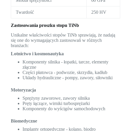
Moduł sprężystości
60 GPa
Twardość
250 HV
Zastosowania proszku stopu TiNb
Unikalne właściwości stopów TiNb sprawiają, że nadają
się one do wymagających zastosowań w różnych
branżach:
Lotnictwo i kosmonautyka
Komponenty silnika - łopatki, tarcze, elementy
złączne
Części płatowca - podwozie, skrzydła, kadłub
Układy hydrauliczne - pompy, zawory, siłowniki
Motoryzacja
Sprężyny zaworowe, zawory silnika
Pręty łączące, wirniki turbosprężarki
Komponenty do wyścigów samochodowych
Biomedyczne
Implanty ortopedyczne - kolano, biodro