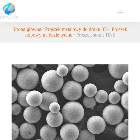
Strona główna
/
Proszek metalowy do druku 3D
/
Proszek
stopowy na bazie tytanu
/ Proszek stopu TiNb