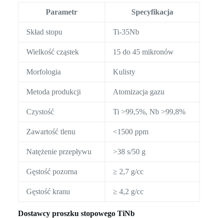
Parametr
Specyfikacja
Skład stopu
Ti-35Nb
Wielkość cząstek
15 do 45 mikronów
Morfologia
Kulisty
Metoda produkcji
Atomizacja gazu
Czystość
Ti >99,5%, Nb >99,8%
Zawartość tlenu
<1500 ppm
Natężenie przepływu
>38 s/50 g
Gęstość pozorna
≥ 2,7 g/cc
Gęstość kranu
≥ 4,2 g/cc
Dostawcy proszku stopowego TiNb