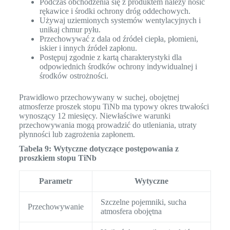
Podczas obchodzenia się z produktem należy nosić
rękawice i środki ochrony dróg oddechowych.
Używaj uziemionych systemów wentylacyjnych i
unikaj chmur pyłu.
Przechowywać z dala od źródeł ciepła, płomieni,
iskier i innych źródeł zapłonu.
Postępuj zgodnie z kartą charakterystyki dla
odpowiednich środków ochrony indywidualnej i
środków ostrożności.
Prawidłowo przechowywany w suchej, obojętnej
atmosferze proszek stopu TiNb ma typowy okres trwałości
wynoszący 12 miesięcy. Niewłaściwe warunki
przechowywania mogą prowadzić do utleniania, utraty
płynności lub zagrożenia zapłonem.
Tabela 9: Wytyczne dotyczące postępowania z
proszkiem stopu TiNb
Parametr
Wytyczne
Szczelne pojemniki, sucha
Przechowywanie
atmosfera obojętna