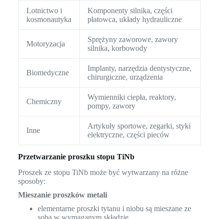
Lotnictwo i
Komponenty silnika, części
kosmonautyka
płatowca, układy hydrauliczne
Sprężyny zaworowe, zawory
Motoryzacja
silnika, korbowody
Implanty, narzędzia dentystyczne,
Biomedyczne
chirurgiczne, urządzenia
Wymienniki ciepła, reaktory,
Chemiczny
pompy, zawory
Artykuły sportowe, zegarki, styki
Inne
elektryczne, części pieców
Przetwarzanie proszku stopu TiNb
Proszek ze stopu TiNb może być wytwarzany na różne
sposoby:
Mieszanie proszków metali
elementarne proszki tytanu i niobu są mieszane ze
sobą w wymaganym składzie