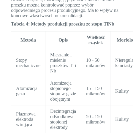
proszku można kontrolować poprzez wybór
odpowiedniego procesu produkcyjnego. Ma to wpływ na
końcowe właściwości po konsolidacji.
Tabela 4: Metody produkcji proszku ze stopu TiNb
Wielkość
Metoda
Opis
Morfolo
cząstek
Mieszanie i
Stopy
mielenie
10 - 50
Nieregula
mechaniczne
proszków Ti i
mikronów
kanciasty
Nb
Atomizacja
Atomizacja
stopionego
15 - 150
Kulisty
gazu
stopu w gazie
mikronów
obojętnym
Dezintegracja
Plazmowa
odśrodkowa
50 - 150
elektroda
Kulisty
stopionej
mikronów
wirująca
elektrody