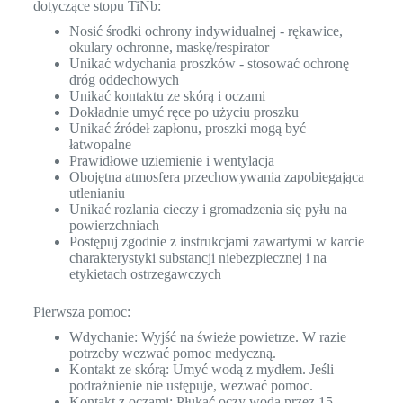
dotyczące stopu TiNb:
Nosić środki ochrony indywidualnej - rękawice,
okulary ochronne, maskę/respirator
Unikać wdychania proszków - stosować ochronę
dróg oddechowych
Unikać kontaktu ze skórą i oczami
Dokładnie umyć ręce po użyciu proszku
Unikać źródeł zapłonu, proszki mogą być
łatwopalne
Prawidłowe uziemienie i wentylacja
Obojętna atmosfera przechowywania zapobiegająca
utlenianiu
Unikać rozlania cieczy i gromadzenia się pyłu na
powierzchniach
Postępuj zgodnie z instrukcjami zawartymi w karcie
charakterystyki substancji niebezpiecznej i na
etykietach ostrzegawczych
Pierwsza pomoc:
Wdychanie: Wyjść na świeże powietrze. W razie
potrzeby wezwać pomoc medyczną.
Kontakt ze skórą: Umyć wodą z mydłem. Jeśli
podrażnienie nie ustępuje, wezwać pomoc.
Kontakt z oczami: Płukać oczy wodą przez 15