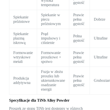
wysoka
gęstość
temperatura
Spiekanie w
Prawie
Spiekanie
piecu
pełna
Dobrze
próżniowe
próżniowym
gęstość
Spiekanie
Prąd
Pełna
plazmą
impulsowy i
Ultrafine
gęstość
iskrową
ciśnienie
Formowanie
Formowanie
Prawie
wtryskowe
proszkowe +
pełna
Ultrafine
metali
spoiwo
gęstość
Fuzja w złożu
proszku lub
Prawie
Produkcja
ukierunkowane
pełna
Gruboziar
addytywna
osadzanie
gęstość
energii
Specyfikacje dla TiNb Alloy Powder
Proszek ze stopu TiNb jest dostępny w różnych