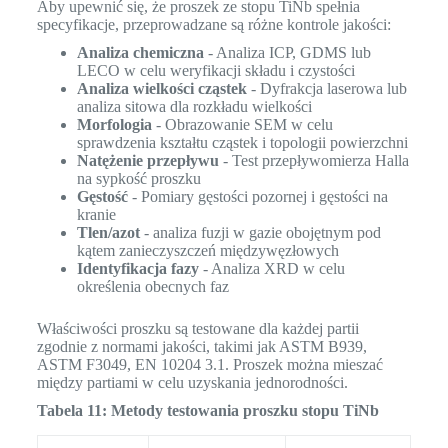
Aby upewnić się, że proszek ze stopu TiNb spełnia
specyfikacje, przeprowadzane są różne kontrole jakości:
Analiza chemiczna
- Analiza ICP, GDMS lub
LECO w celu weryfikacji składu i czystości
Analiza wielkości cząstek
- Dyfrakcja laserowa lub
analiza sitowa dla rozkładu wielkości
Morfologia
- Obrazowanie SEM w celu
sprawdzenia kształtu cząstek i topologii powierzchni
Natężenie przepływu
- Test przepływomierza Halla
na sypkość proszku
Gęstość
- Pomiary gęstości pozornej i gęstości na
kranie
Tlen/azot
- analiza fuzji w gazie obojętnym pod
kątem zanieczyszczeń międzywęzłowych
Identyfikacja fazy
- Analiza XRD w celu
określenia obecnych faz
Właściwości proszku są testowane dla każdej partii
zgodnie z normami jakości, takimi jak ASTM B939,
ASTM F3049, EN 10204 3.1. Proszek można mieszać
między partiami w celu uzyskania jednorodności.
Tabela 11: Metody testowania proszku stopu TiNb