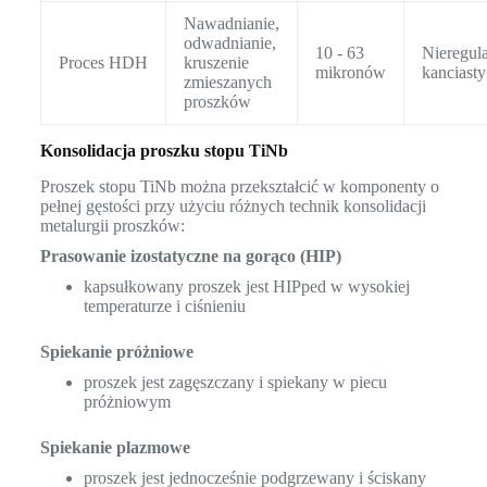
Nawadnianie,
odwadnianie,
10 - 63
Nieregula
Proces HDH
kruszenie
mikronów
kanciasty
zmieszanych
proszków
Konsolidacja proszku stopu TiNb
Proszek stopu TiNb można przekształcić w komponenty o
pełnej gęstości przy użyciu różnych technik konsolidacji
metalurgii proszków:
Prasowanie izostatyczne na gorąco (HIP)
kapsułkowany proszek jest HIPped w wysokiej
temperaturze i ciśnieniu
Spiekanie próżniowe
proszek jest zagęszczany i spiekany w piecu
próżniowym
Spiekanie plazmowe
proszek jest jednocześnie podgrzewany i ściskany