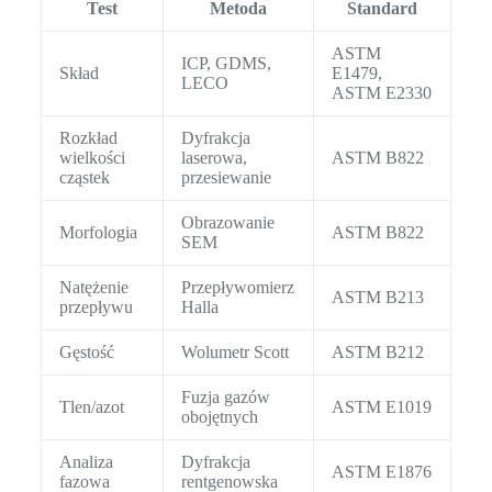
Test
Metoda
Standard
ASTM
ICP, GDMS,
Skład
E1479,
LECO
ASTM E2330
Rozkład
Dyfrakcja
wielkości
laserowa,
ASTM B822
cząstek
przesiewanie
Obrazowanie
Morfologia
ASTM B822
SEM
Natężenie
Przepływomierz
ASTM B213
przepływu
Halla
Gęstość
Wolumetr Scott
ASTM B212
Fuzja gazów
Tlen/azot
ASTM E1019
obojętnych
Analiza
Dyfrakcja
ASTM E1876
fazowa
rentgenowska