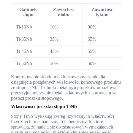
Gatunek
Zawartość
Zawartość
stopu
niobu
tytanu
Ti-10Nb
10%
90%
Ti-35Nb
35%
65%
Ti-45Nb
45%
55%
Ti-50Nb
50%
50%
Kontrolowanie składu ma kluczowe znaczenie dla
osiągnięcia pożądanych właściwości końcowego produktu
ze stopu TiNb. Techniki metalurgii proszków umożliwiają
precyzyjne mieszanie metali składowych z surowcem w
postaci proszku stopowego.
Właściwości proszku stopu TiNb
Stopy TiNb wykazują szereg użytecznych właściwości
fizycznych, mechanicznych i chemicznych, które
sprawiają, że nadają się do zastosowań wymagających
wysokiej wydajności. Niektóre kluczowe właściwości