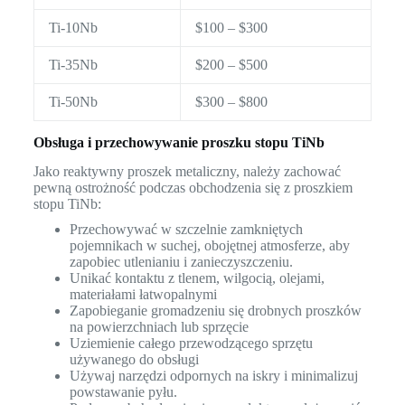
Ti-10Nb
$100 – $300
Ti-35Nb
$200 – $500
Ti-50Nb
$300 – $800
Obsługa i przechowywanie proszku stopu TiNb
Jako reaktywny proszek metaliczny, należy zachować
pewną ostrożność podczas obchodzenia się z proszkiem
stopu TiNb:
Przechowywać w szczelnie zamkniętych
pojemnikach w suchej, obojętnej atmosferze, aby
zapobiec utlenianiu i zanieczyszczeniu.
Unikać kontaktu z tlenem, wilgocią, olejami,
materiałami łatwopalnymi
Zapobieganie gromadzeniu się drobnych proszków
na powierzchniach lub sprzęcie
Uziemienie całego przewodzącego sprzętu
używanego do obsługi
Używaj narzędzi odpornych na iskry i minimalizuj
powstawanie pyłu.