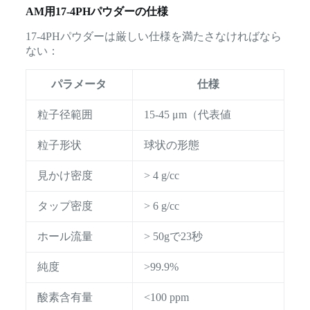
AM用17-4PHパウダーの仕様
17-4PHパウダーは厳しい仕様を満たさなければなら
ない：
パラメータ
仕様
粒子径範囲
15-45 μm（代表値
粒子形状
球状の形態
見かけ密度
> 4 g/cc
タップ密度
> 6 g/cc
ホール流量
> 50gで23秒
純度
>99.9%
酸素含有量
<100 ppm