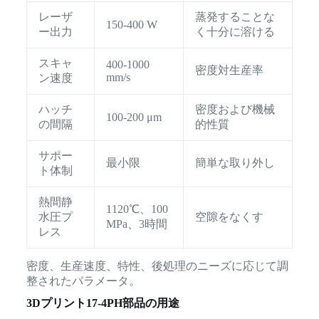
レーザ
蒸発することな
150-400 W
ー出力
く十分に溶ける
スキャ
400-1000
密度対生産率
mm/s
ン速度
ハッチ
密度および機械
100-200 μm
の間隔
的性質
サポー
最小限
簡単な取り外し
ト体制
熱間静
1120℃、100
水圧プ
空隙をなくす
MPa、3時間
レス
密度、生産速度、特性、後処理のニーズに応じて調
整されたパラメータ。
3Dプリント17-4PH部品の用途