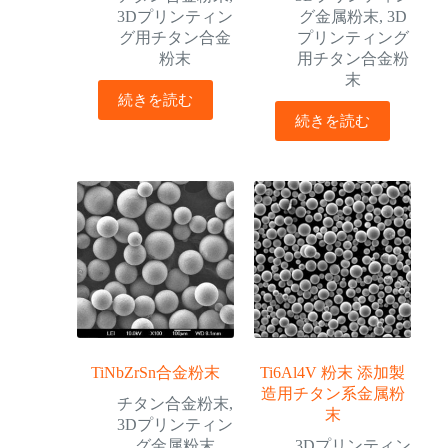
3Dプリンティン
グ金属粉末
,
3D
グ用チタン合金
プリンティング
粉末
用チタン合金粉
末
続きを読む
続きを読む
TiNbZrSn合金粉末
Ti6Al4V 粉末 添加製
造用チタン系金属粉
チタン合金粉末
,
末
3Dプリンティン
グ金属粉末
3Dプリンティン