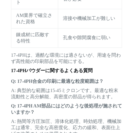
ト
AM業界で確立さ
溶接や機械加工が難しい
れた資格
錬成材に匹敵す
孔食や隙間腐食に弱い
る特性
17-4PHは、過酷な環境には適さないが、用途を問わ
ず高性能の印刷部品を可能にする。
17-4PHパウダーに関するよくある質問
Q: 17-4PH合金の印刷に最適な粒度範囲は？
A: 典型的な範囲は15-45ミクロンです。最適な粉末
流動性と高分解能、高密度の部品が得られます。
Q: 17-4PH AM部品にはどのような後処理が施されて
いますか？
A: 熱間等方圧加圧、溶体化処理、時効処理、機械加
工は通常、完全な高密度化、応力の緩和、表面仕上