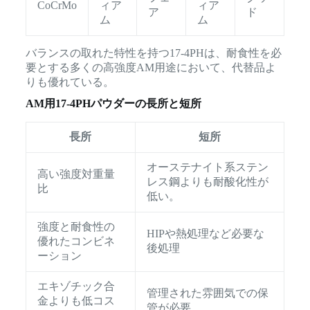
CoCrMo
ィア
ィア
ア
ド
ム
ム
バランスの取れた特性を持つ17-4PHは、耐食性を必
要とする多くの高強度AM用途において、代替品よ
りも優れている。
AM用17-4PHパウダーの長所と短所
長所
短所
オーステナイト系ステン
高い強度対重量
レス鋼よりも耐酸化性が
比
低い。
強度と耐食性の
HIPや熱処理など必要な
優れたコンビネ
後処理
ーション
エキゾチック合
管理された雰囲気での保
金よりも低コス
管が必要