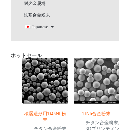
耐火金属粉
鉄基合金粉末
Japanese
ホットセール
積層造形用Ti45Nb粉
TiNb合金粉末
末
チタン合金粉末
,
チタン合金粉末
,
3Dプリンティン