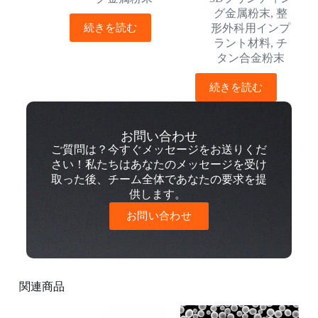
グ金属粉末
,
整
続きを読む
形外科用インプ
ラント材料
,
チ
タン合金粉末
続きを読む
お問い合わせ
ご質問は？今すぐメッセージをお送りくだ
さい！私たちはあなたのメッセージを受け
取った後、チーム全体であなたの要求を提
供します。
お問い合わせ
関連商品