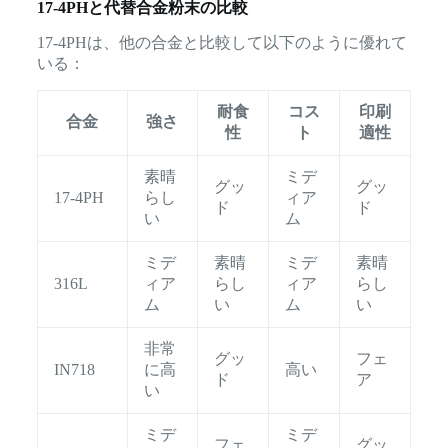
17-4PHと代替合金粉末の比較
17-4PHは、他の合金と比較して以下のように優れて
いる：
耐食
コス
印刷
合金
強さ
性
ト
適性
素晴
ミデ
グッ
グッ
17-4PH
らし
ィア
ド
ド
い
ム
ミデ
素晴
ミデ
素晴
316L
ィア
らし
ィア
らし
ム
い
ム
い
非常
グッ
フェ
IN718
に高
高い
ド
ア
い
ミデ
ミデ
フェ
グッ