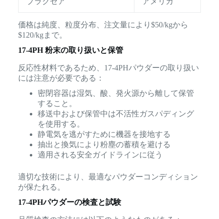
プラクセア
アメリカ
価格は純度、粒度分布、注文量により$50/kgから
$120/kgまで。
17-4PH 粉末の取り扱いと保管
反応性材料であるため、17-4PHパウダーの取り扱い
には注意が必要である：
密閉容器は湿気、酸、発火源から離して保管
すること。
移送中および保管中は不活性ガスパディング
を使用する。
静電気を逃がすために機器を接地する
抽出と換気により粉塵の蓄積を避ける
適用される安全ガイドラインに従う
適切な技術により、最適なパウダーコンディション
が保たれる。
17-4PHパウダーの検査と試験