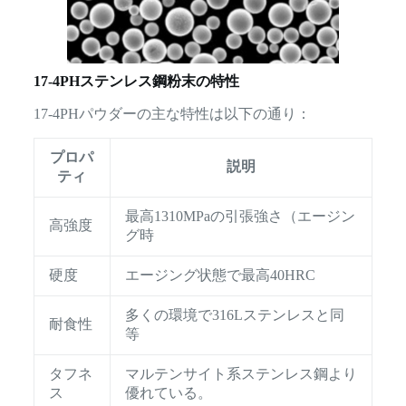
17-4PHステンレス鋼粉末の特性
17-4PHパウダーの主な特性は以下の通り：
プロパ
説明
ティ
最高1310MPaの引張強さ（エージン
高強度
グ時
硬度
エージング状態で最高40HRC
多くの環境で316Lステンレスと同
耐食性
等
タフネ
マルテンサイト系ステンレス鋼より
ス
優れている。