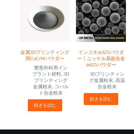
金属3Dプリンティング
インコネル625パウダ
用CoCrWパウダー
ー丨ニッケル基超合金
in625パウダー
整形外科用イン
プラント材料
,
3D
3Dプリンティン
プリンティング
グ金属粉末
,
高温
金属粉末
,
コバル
合金粉末
ト合金粉末
続きを読む
続きを読む