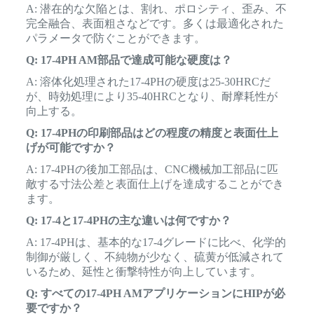
A: 潜在的な欠陥とは、割れ、ポロシティ、歪み、不
完全融合、表面粗さなどです。多くは最適化された
パラメータで防ぐことができます。
Q: 17-4PH AM部品で達成可能な硬度は？
A: 溶体化処理された17-4PHの硬度は25-30HRCだ
が、時効処理により35-40HRCとなり、耐摩耗性が
向上する。
Q: 17-4PHの印刷部品はどの程度の精度と表面仕上
げが可能ですか？
A: 17-4PHの後加工部品は、CNC機械加工部品に匹
敵する寸法公差と表面仕上げを達成することができ
ます。
Q: 17-4と17-4PHの主な違いは何ですか？
A: 17-4PHは、基本的な17-4グレードに比べ、化学的
制御が厳しく、不純物が少なく、硫黄が低減されて
いるため、延性と衝撃特性が向上しています。
Q: すべての17-4PH AMアプリケーションにHIPが必
要ですか？