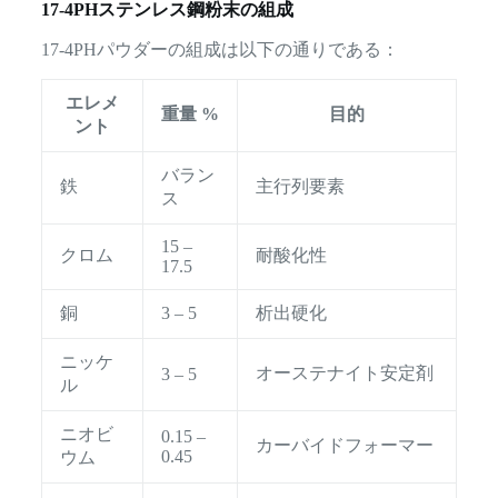
17-4PHステンレス鋼粉末の組成
17-4PHパウダーの組成は以下の通りである：
エレメ
重量 %
目的
ント
バラン
鉄
主行列要素
ス
15 –
クロム
耐酸化性
17.5
銅
3 – 5
析出硬化
ニッケ
オーステナイト安定剤
3 – 5
ル
ニオビ
0.15 –
カーバイドフォーマー
0.45
ウム