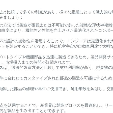
ト
造方法と比較して多くの利点があり、様々な産業にとって魅力的な
みましょう：
来の方法では製造が困難または不可能であった複雑な形状や複雑
自由度により、機能性と性能を向上させた最適化されたコンポ
ングの設計の柔軟性を活用することで、エンジニアは最適化され
ントを製造することができ、特に航空宇宙や自動車用途で大幅
末からプロトタイプや機能部品を迅速に製造できるため、製品開発サ
り、市場投入までの時間が短縮されます。
ロセスは、減法的製造方法と比較して材料利用率が高く、廃棄物の
要件に合わせてカスタマイズされた部品の製造を可能にするため
。
たり損傷した部品の修理や再生に使用でき、耐用年数を延ばし、交
グの利点を活用することで、産業界は製造プロセスを最適化し、リー
的な製品を生み出すことができます。