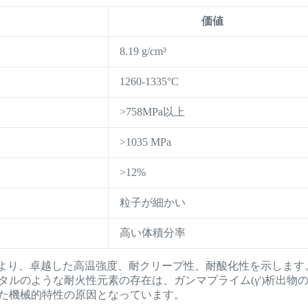
価値
8.19 g/cm³
1260-1335°C
>758MPa以上
>1035 MPa
>12%
粒子が細かい
高い体積分率
造により、卓越した高温強度、耐クリープ性、耐酸化性を示します
ルのような耐火性元素の存在は、ガンマプライム(γ')析出物
た機械的特性の原因となっています。