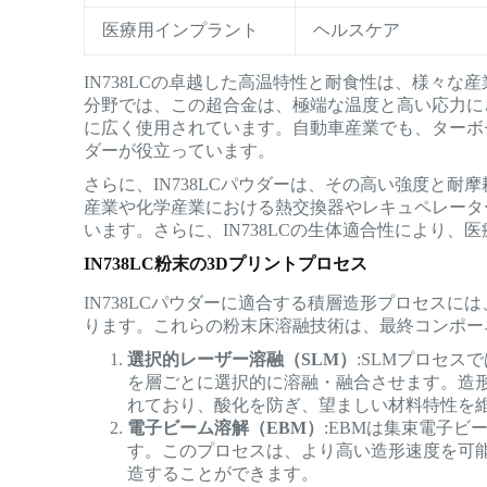
医療用インプラント
ヘルスケア
IN738LCの卓越した高温特性と耐食性は、様々
分野では、この超合金は、極端な温度と高い応力に
に広く使用されています。自動車産業でも、ターボチ
ダーが役立っています。
さらに、IN738LCパウダーは、その高い強度と
産業や化学産業における熱交換器やレキュペレータ
います。さらに、IN738LCの生体適合性により
IN738LC粉末の3Dプリントプロセス
IN738LCパウダーに適合する積層造形プロセスに
ります。これらの粉末床溶融技術は、最終コンポー
選択的レーザー溶融（SLM）
:SLMプロセス
を層ごとに選択的に溶融・融合させます。造
れており、酸化を防ぎ、望ましい材料特性を
電子ビーム溶解（EBM）
:EBMは集束電子ビ
す。このプロセスは、より高い造形速度を可
造することができます。