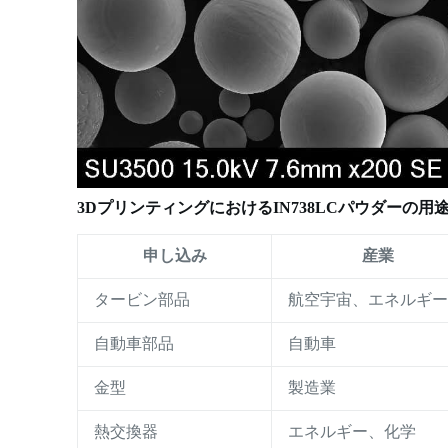
3DプリンティングにおけるIN738LCパウダーの用
申し込み
産業
タービン部品
航空宇宙、エネルギ
自動車部品
自動車
金型
製造業
熱交換器
エネルギー、化学