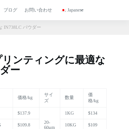
ブログ
お問い合わせ
Japanese
な IN738LC パウダー
Dプリンティングに最適な
ウダー
サイ
価
価格/kg
数量
ズ
格/kg
$137.9
1KG
$134
20-
G
$109.8
10KG
$109
60μm