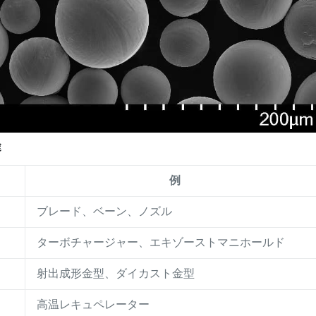
途
例
ー
ブレード、ベーン、ノズル
ターボチャージャー、エキゾーストマニホールド
射出成形金型、ダイカスト金型
高温レキュペレーター