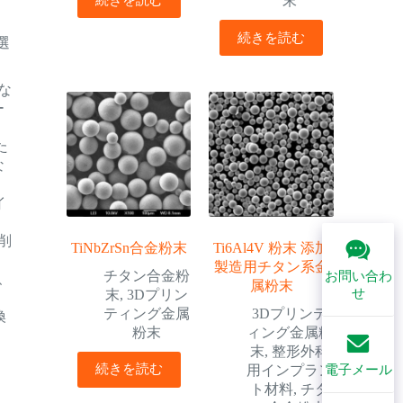
末
続きを読む
選
な
ー
た
な
イ
削
TiNbZrSn合金粉末
Ti6Al4V 粉末 添加
製造用チタン系金
チタン合金粉
お問い合わ
、
属粉末
せ
末
,
3Dプリン
ティング金属
3Dプリンテ
換
粉末
ィング金属粉
末
,
整形外科
続きを読む
用インプラン
電子メール
ト材料
,
チタ