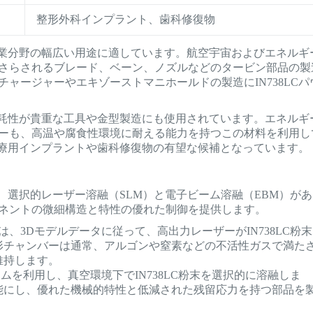
整形外科インプラント、歯科修復物
な産業分野の幅広い用途に適しています。航空宇宙およびエネルギ
さらされるブレード、ベーン、ノズルなどのタービン部品の製
ャージャーやエキゾーストマニホールドの製造にIN738LCパ
耐摩耗性が貴重な工具や金型製造にも使用されています。エネルギ
ーも、高温や腐食性環境に耐える能力を持つこの材料を利用し
、医療用インプラントや歯科修復物の有望な候補となっています。
は、選択的レーザー溶融（SLM）と電子ビーム溶融（EBM）があ
ネントの微細構造と特性の優れた制御を提供します。
では、3Dモデルデータに従って、高出力レーザーがIN738LC粉末
形チャンバーは通常、アルゴンや窒素などの不活性ガスで満た
維持します。
ームを利用し、真空環境下でIN738LC粉末を選択的に溶融しま
能にし、優れた機械的特性と低減された残留応力を持つ部品を