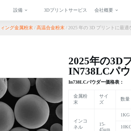
設備
3Dプリントサービス
会社概要
ティング金属粉末
/
高温合金粉末
/ 2025 年の 3D プリントに最適
2025年の3
IN738LCパ
In738LCパウダー価格表：
金属粉
サイ
数量
末
ズ
1KG
インコ
15-
10K
ネル
45μm