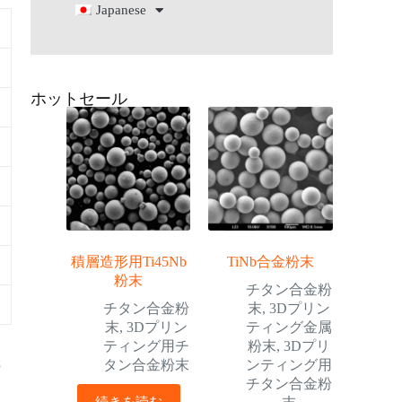
Japanese
ホットセール
積層造形用Ti45Nb
TiNb合金粉末
粉末
チタン合金粉
チタン合金粉
末
,
3Dプリン
末
,
3Dプリン
ティング金属
ティング用チ
粉末
,
3Dプリ
。
タン合金粉末
ンティング用
の
チタン合金粉
続きを読む