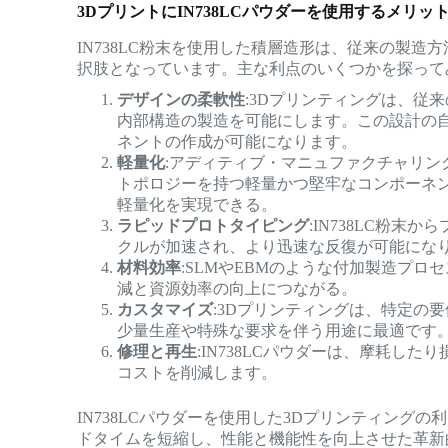
3DプリントにIN738LCパウダーを使用するメリッ
IN738LC粉末を使用した積層造形は、従来の製
択肢となっています。主な利点のいくつかを探って
デザインの柔軟性
:3Dプリンティングは、従
内部構造の製造を可能にします。この設計の
ネントの作成が可能になります。
軽量化
:アディティブ・マニュファクチャリ
トポロジーを持つ軽量かつ堅牢なコンポーネ
軽量化を実現できる。
ラピッドプロトタイピング
:IN738LC粉
クルが加速され、より迅速な反復が可能にな
材料効率
:SLMやEBMのような付加製造プ
減と資源効率の向上につながる。
カスタマイズ
:3Dプリンティングは、特定の
少量生産や特殊な要求を伴う用途に最適です
修理と再生
:IN738LCパウダーは、摩耗し
コストを削減します。
IN738LCパウダーを使用した3Dプリンティン
ドタイムを短縮し、性能と機能性を向上させた革新