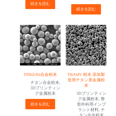
続きを読む
続きを読む
TiNbZrSn合金粉末
Ti6Al4V 粉末 添加製
造用チタン系金属粉
チタン合金粉末
,
末
3Dプリンティン
グ金属粉末
3Dプリンティン
グ金属粉末
,
整
続きを読む
形外科用インプ
ラント材料
,
チ
タン合金粉末