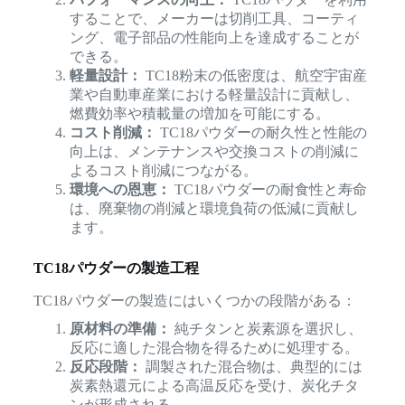
することで、メーカーは切削工具、コーティ
ング、電子部品の性能向上を達成することが
できる。
軽量設計：
TC18粉末の低密度は、航空宇宙産
業や自動車産業における軽量設計に貢献し、
燃費効率や積載量の増加を可能にする。
コスト削減：
TC18パウダーの耐久性と性能の
向上は、メンテナンスや交換コストの削減に
よるコスト削減につながる。
環境への恩恵：
TC18パウダーの耐食性と寿命
は、廃棄物の削減と環境負荷の低減に貢献し
ます。
TC18パウダーの製造工程
TC18パウダーの製造にはいくつかの段階がある：
原材料の準備：
純チタンと炭素源を選択し、
反応に適した混合物を得るために処理する。
反応段階：
調製された混合物は、典型的には
炭素熱還元による高温反応を受け、炭化チタ
ンが形成される。