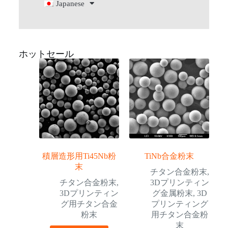
Japanese
ホットセール
積層造形用Ti45Nb粉
TiNb合金粉末
末
チタン合金粉末
,
チタン合金粉末
,
3Dプリンティン
3Dプリンティン
グ金属粉末
,
3D
グ用チタン合金
プリンティング
粉末
用チタン合金粉
末