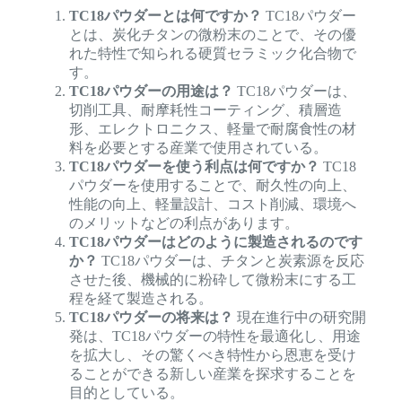
TC18パウダーとは何ですか？
TC18パウダー
とは、炭化チタンの微粉末のことで、その優
れた特性で知られる硬質セラミック化合物で
す。
TC18パウダーの用途は？
TC18パウダーは、
切削工具、耐摩耗性コーティング、積層造
形、エレクトロニクス、軽量で耐腐食性の材
料を必要とする産業で使用されている。
TC18パウダーを使う利点は何ですか？
TC18
パウダーを使用することで、耐久性の向上、
性能の向上、軽量設計、コスト削減、環境へ
のメリットなどの利点があります。
TC18パウダーはどのように製造されるのです
か？
TC18パウダーは、チタンと炭素源を反応
させた後、機械的に粉砕して微粉末にする工
程を経て製造される。
TC18パウダーの将来は？
現在進行中の研究開
発は、TC18パウダーの特性を最適化し、用途
を拡大し、その驚くべき特性から恩恵を受け
ることができる新しい産業を探求することを
目的としている。