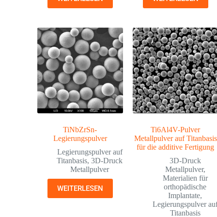
TiNbZrSn-
Ti6Al4V-Pulver
Legierungspulver
Metallpulver auf Titanbasis
für die additive Fertigung
Legierungspulver auf
Titanbasis
,
3D-Druck
3D-Druck
Metallpulver
Metallpulver
,
Materialien für
orthopädische
WEITERLESEN
Implantate
,
Legierungspulver au
Titanbasis