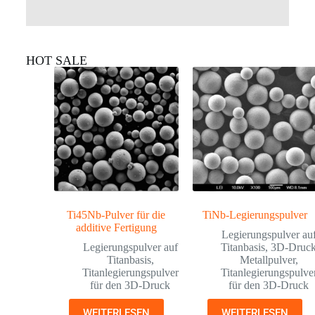
HOT SALE
Ti45Nb-Pulver für die
TiNb-Legierungspulver
additive Fertigung
Legierungspulver au
Legierungspulver auf
Titanbasis
,
3D-Druc
Titanbasis
,
Metallpulver
,
Titanlegierungspulver
Titanlegierungspulve
für den 3D-Druck
für den 3D-Druck
WEITERLESEN
WEITERLESEN