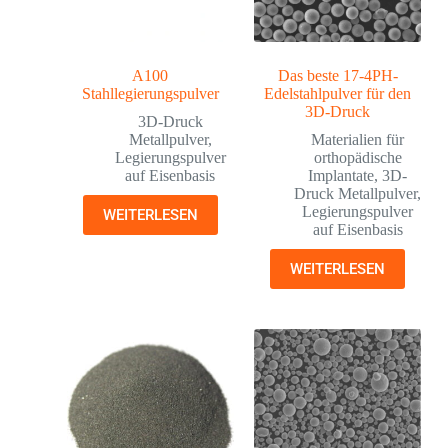
A100
Das beste 17-4PH-
Stahllegierungspulver
Edelstahlpulver für den
3D-Druck
3D-Druck
Metallpulver
,
Materialien für
Legierungspulver
orthopädische
auf Eisenbasis
Implantate
,
3D-
Druck Metallpulver
,
Legierungspulver
WEITERLESEN
auf Eisenbasis
WEITERLESEN