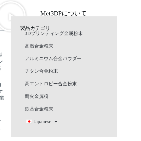
Met3DPについて
製品カテゴリー
3Dプリンティング金属粉末
高温合金粉末
製
アルミニウム合金パウダー
ン
高
チタン合金粉末
高エントロピー合金粉末
動
ケ
耐火金属粉
業
鉄基合金粉末
合
Japanese
注