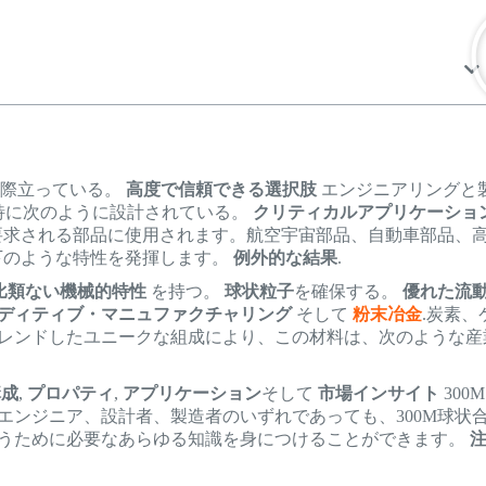
際立っている。
高度で信頼できる選択肢
エンジニアリングと
特に次のように設計されている。
クリティカルアプリケーショ
を要求される部品に使用されます。航空宇宙部品、自動車部品、
下のような特性を発揮します。
例外的な結果
.
比類ない機械的特性
を持つ。
球状粒子
を確保する。
優れた流
ディティブ・マニュファクチャリング
そして
粉末冶金
.炭素、
レンドしたユニークな組成により、この材料は、次のような産
構成
,
プロパティ
,
アプリケーション
そして
市場インサイト
300M
エンジニア、設計者、製造者のいずれであっても、300M球状
うために必要なあらゆる知識を身につけることができます。