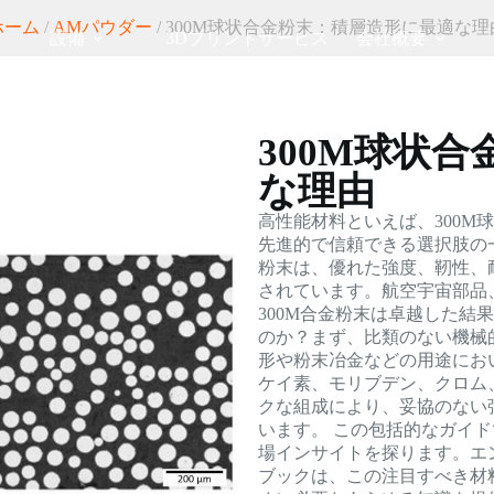
ホーム
/
AMパウダー
/ 300M球状合金粉末：積層造形に最適な理
設備
3Dプリントサービス
会社概要
300M球状
な理由
高性能材料といえば、300
先進的で信頼できる選択肢の
粉末は、優れた強度、靭性、
されています。航空宇宙部品
300M合金粉末は卓越した結
のか？まず、比類のない機械
形や粉末冶金などの用途にお
ケイ素、モリブデン、クロム
クな組成により、妥協のない
います。 この包括的なガイド
場インサイトを探ります。エ
ブックは、この注目すべき材