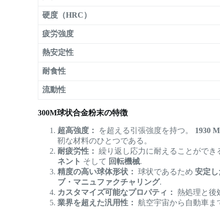
硬度（HRC）
疲労強度
熱安定性
耐食性
流動性
300M球状合金粉末の特徴
超高強度：
を超える引張強度を持つ。
1930 
靭な材料のひとつである。
耐疲労性：
繰り返し応力に耐えることができ
ネント
そして
回転機械
.
精度の高い球体形状：
球状であるため
安定し
ブ・マニュファクチャリング
.
カスタマイズ可能なプロパティ：
熱処理と後
業界を超えた汎用性：
航空宇宙から自動車まで