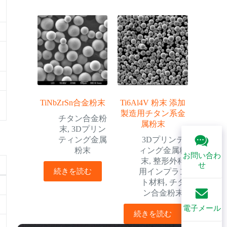
せ
TiNbZrSn合金粉末
Ti6Al4V 粉末 添加
製造用チタン系金
チタン合金粉
属粉末
末
,
3Dプリン
ティング金属
3Dプリンテ
粉末
ィング金属粉
お問い合わ
末
,
整形外科
せ
続きを読む
用インプラン
ト材料
,
チタ
ン合金粉末
電子メール
続きを読む