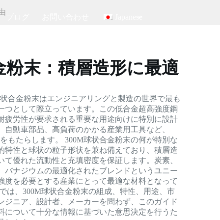
由
ブログ
お問い合わせ
Japanese
合金粉末：積層造形に最適
M球状合金粉末はエンジニアリングと製造の世界で最も
一つとして際立っています。この低合金超高強度鋼
耐疲労性が要求される重要な用途向けに特別に設計
、自動車部品、高負荷のかかる産業用工具など、
果をもたらします。 300M球状合金粉末の何が特別な
的特性と球状の粒子形状を兼ね備えており、積層造
いて優れた流動性と充填密度を保証します。炭素、
、バナジウムの最適化されたブレンドというユニー
強度を必要とする産業にとって最適な材料となって
では、300M球状合金粉末の組成、特性、用途、市
ンジニア、設計者、メーカーを問わず、このガイド
料について十分な情報に基づいた意思決定を行うた