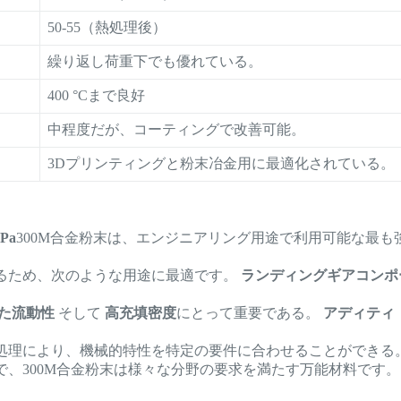
50-55（熱処理後）
繰り返し荷重下でも優れている。
400 °Cまで良好
中程度だが、コーティングで改善可能。
3Dプリンティングと粉末冶金用に最適化されている。
MPa
300M合金粉末は、エンジニアリング用途で利用可能な最も
るため、次のような用途に最適です。
ランディングギアコンポ
た流動性
そして
高充填密度
にとって重要である。
アディティ
処理により、機械的特性を特定の要件に合わせることができる
、300M合金粉末は様々な分野の要求を満たす万能材料です。