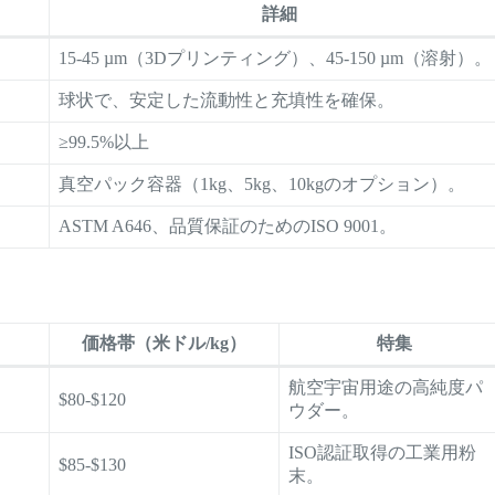
詳細
15-45 µm（3Dプリンティング）、45-150 µm（溶射）。
球状で、安定した流動性と充填性を確保。
≥99.5%以上
真空パック容器（1kg、5kg、10kgのオプション）。
ASTM A646、品質保証のためのISO 9001。
価格帯（米ドル/kg）
特集
航空宇宙用途の高純度パ
$80-$120
ウダー。
ISO認証取得の工業用粉
$85-$130
末。