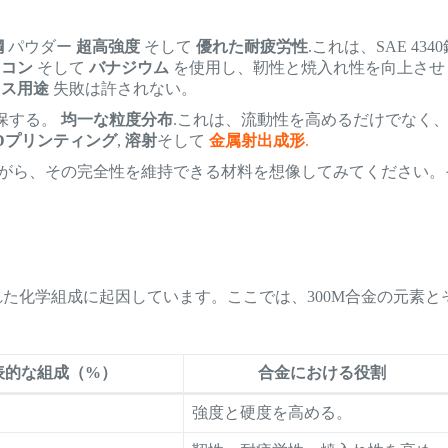
鋼
パウダー
超高強度
そして
優れた耐疲労性
.これは、SAE 434
リコン
そして
バナジウム
を使用し、靭性と焼入れ性を向上させ
レス用途
失敗は許されない。
保する。
均一な粒度分布
.これは、流動性を高めるだけでなく
Dプリンティング
,
溶射
そして
金属射出成形
.
がら、その完全性を維持できる材料を想像してみてください。
れた化学組成に起因しています。ここでは、300M合金の元素と
表的な組成（%）
合金における役割
強度と硬度を高める。