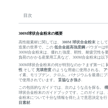
目次
300M球状合金粉末の概要
高性能素材に関しては、
300M 球状合金粉末
として
造業の世界で。この
低合金超高強度鋼
パウダーは
300M合金粉末は、優れた強度、靭性、耐疲労性
負荷のかかる産業用工具など、300M合金粉末は以
300M球状合金粉末の何が特別なのか？まず第一に
性
そして
充填密度
のような用途に使用される。
ア
イ素、モリブデン、クロム、バナジウムを最適にブ
で使用されています。
妥協なき強さ
.
この包括的なガイドでは、次のような点を探る。
球状合金粉末のガイドブックです。このガイドは、
金粉末について十分な情報を得た上で意思決定を行
目素材
.