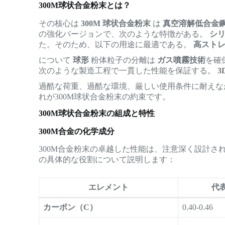
300M球状合金粉末とは？
その核心は
300M 球状合金粉末
は
真空溶解低合金
の強化バージョンで、次のような特徴がある。
シ
た。そのため、以下の用途に最適である。
高スト
について
球形
粉体粒子の分離は
ガス噴霧技術
を確
次のような製造工程で一貫した性能を保証する。
3
過酷な荷重、過酷な環境、厳しい使用条件に耐えな
れが300M球状合金粉末の約束です。
300M球状合金粉末の組成と特性
300M合金の化学成分
300M合金粉末の卓越した性能は、注意深く設計さ
の具体的な役割について説明します：
エレメント
代
カーボン（C）
0.40-0.46