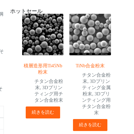
ホットセール
0鋼
、
そ
積層造形用Ti45Nb
TiNb合金粉末
粉末
チタン合金粉
チタン合金粉
末
,
3Dプリン
末
,
3Dプリン
ティング金属
そ
ティング用チ
粉末
,
3Dプリ
タン合金粉末
ンティング用
チタン合金粉
続きを読む
末
続きを読む