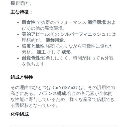
観
問題だ。
主な特徴：
耐食性
:で抜群のパフォーマンス
海洋環境
およ
びその他の腐食環境。
美的アピール
:その
シルバーフィニッシュ
には
理想的だ。
装飾用途
.
強度と延性
:強靭でありながら可鍛性に優れた
素材。
加工
そして
成形
.
耐変色性
:変色しにくく、時間が経っても外観
を保ちます。
組成と特性
その理由のひとつは
CuNi18Zn27
は、その汎用性の
高さにある。
バランス構成
.合金の各元素が全体的
な性能に寄与しているため、様々な産業で信頼でき
る選択肢となっている。
化学組成