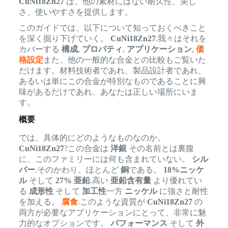
CuNi18Zn27
は、他の素材にはない耐久性、美し
さ、使いやすさを提供します。
このガイドでは、以下について知っておくべきこと
を深く掘り下げていく。
CuNi18Zn27
.我々はそれを
カバーする
構成
,
プロパティ
,
アプリケーション
,
価
格設定
また、他の一般的な合金との比較もご覧いた
だけます。材料技術者であれ、製品設計者であれ、
あるいは単にこの合金が特別なものであることに興
味があるだけであれ、あなたは正しい場所にいま
す。
概要
では、具体的にどのようなものなのか。
CuNi18Zn27
?この合金は
洋銀
その名前とは裏腹
に、このファミリーには何も含まれていない。
シル
バー
.そのかわり、ほとんど
銅
である。
18%ニッケ
ル
そして
27% 亜鉛
.高い
亜鉛含有量
より優れてい
る
成形性
そして
加工性
一方
ニッケル
に強さと耐性
を加える。
腐食
.このような資質が
CuNi18Zn27
の
両方が必要なアプリケーションにとって、非常に魅
力的なオプションです。
パフォーマンス
そして
外