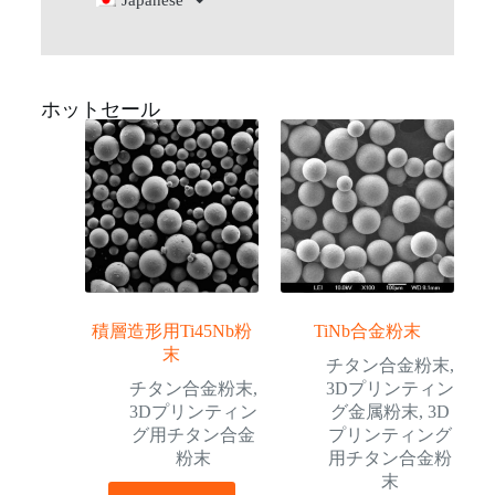
Japanese
ホットセール
積層造形用Ti45Nb粉
TiNb合金粉末
末
チタン合金粉末
,
チタン合金粉末
,
3Dプリンティン
3Dプリンティン
グ金属粉末
,
3D
グ用チタン合金
プリンティング
粉末
用チタン合金粉
末