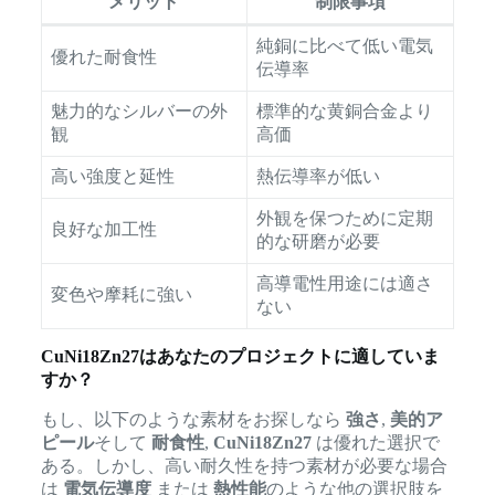
メリット
制限事項
純銅に比べて低い電気
優れた耐食性
伝導率
魅力的なシルバーの外
標準的な黄銅合金より
観
高価
高い強度と延性
熱伝導率が低い
外観を保つために定期
良好な加工性
的な研磨が必要
高導電性用途には適さ
変色や摩耗に強い
ない
CuNi18Zn27はあなたのプロジェクトに適していま
すか？
もし、以下のような素材をお探しなら
強さ
,
美的ア
ピール
そして
耐食性
,
CuNi18Zn27
は優れた選択で
ある。しかし、高い耐久性を持つ素材が必要な場合
は
電気伝導度
または
熱性能
のような他の選択肢を