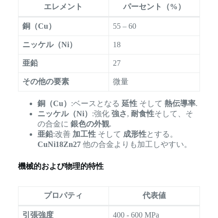
エレメント
パーセント（%）
銅（Cu）
55 – 60
ニッケル（Ni）
18
亜鉛
27
その他の要素
微量
銅（Cu）
:ベースとなる
延性
そして
熱伝導率
.
ニッケル（Ni）
:強化
強さ
,
耐食性
そして、そ
の合金に
銀色の外観
.
亜鉛
:改善
加工性
そして
成形性
とする。
CuNi18Zn27
他の合金よりも加工しやすい。
機械的および物理的特性
プロパティ
代表値
引張強度
400 - 600 MPa