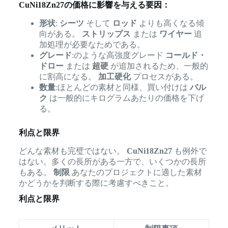
CuNi18Zn27の価格に影響を与える要因：
形状
:
シーツ
そして
ロッド
よりも高くなる傾
向がある。
ストリップス
または
ワイヤー
追
加処理が必要なためである。
グレード
:のような高強度グレード
コールド・
ドロー
または
超硬
が追加されるため、一般的
に割高になる。
加工硬化
プロセスがある。
数量
:ほとんどの素材と同様、買い付けは
バル
ク
は一般的にキログラムあたりの価格を下げ
る。
利点と限界
どんな素材も完璧ではない。
CuNi18Zn27
も例外で
はない。多くの長所がある一方で、いくつかの長所
もある。
制限
あなたのプロジェクトに適した素材
かどうかを判断する際に考慮すべきこと。
利点と限界