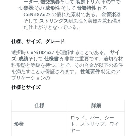
ーター
,
熱交換器
そして
装飾トリム
車の中で
楽器
:その
成形性
そして
音響特性
作る
CuNi18Zn27
の優れた素材である。
金管楽器
そして
ストリングス
耐久性と美観を兼ね備え
た仕上がりとなっている。
仕様、サイズ、グレード
選択時
CuNi18Zn27
を理解することである。
サイ
ズ
,
成績
そして
仕様書
が非常に重要です。適切な材
料形態と等級を持つことで、その合金が以下の条件
を満たすことが保証されます。
性能要件
特定のア
プリケーションの
仕様とサイズ
仕様
詳細
ロッド、バー、シー
形状
ト、ストリップ、ワイ
ヤー