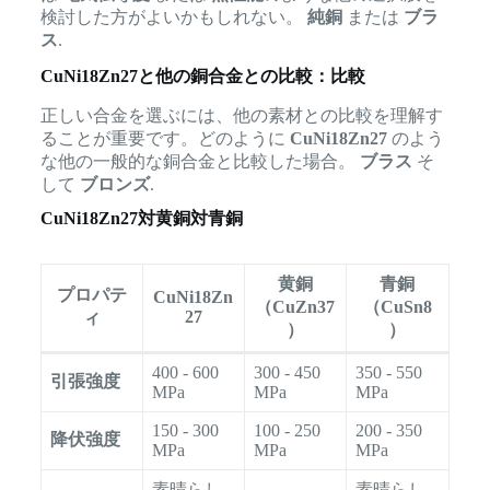
検討した方がよいかもしれない。
純銅
または
ブラ
ス
.
CuNi18Zn27と他の銅合金との比較：比較
正しい合金を選ぶには、他の素材との比較を理解す
ることが重要です。どのように
CuNi18Zn27
のよう
な他の一般的な銅合金と比較した場合。
ブラス
そ
して
ブロンズ
.
CuNi18Zn27対黄銅対青銅
黄銅
青銅
プロパテ
CuNi18Zn
（CuZn37
（CuSn8
27
ィ
）
）
400 - 600
300 - 450
350 - 550
引張強度
MPa
MPa
MPa
150 - 300
100 - 250
200 - 350
降伏強度
MPa
MPa
MPa
素晴らし
素晴らし