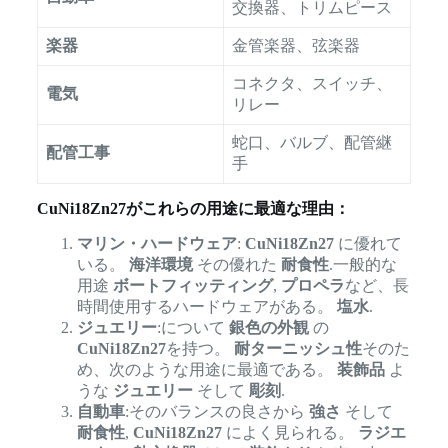
交換器、トリムピース
楽器
金管楽器、弦楽器
コネクタ、スイッチ、
電気
リレー
蛇口、バルブ、配管継
配管工事
手
CuNi18Zn27がこれらの用途に最適な理由：
マリン・ハードウェア
:
CuNi18Zn27
に優れて
いる。
海洋環境
その優れた
耐食性
.一般的な
用途
ボートフィッティング
,
プロペラ
など、長
時間使用するハードウェアがある。
塩水
.
ジュエリー
:について
銀色の外観
の
CuNi18Zn27
を持つ。
耐ターニッシュ性
そのた
め、次のような用途に最適である。
装飾品
よ
うな
ジュエリー
そして
彫刻
.
自動車
:そのバランスの良さから
強さ
そして
耐食性
,
CuNi18Zn27
によく見られる。
ラジエ