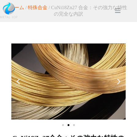
ホーム
/
特殊合金
/ CuNi18Zn27 合金：その強力な特性
の完全な内訳