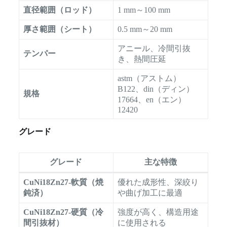
直径範囲（ロッド）
1 mm～100 mm
厚さ範囲（シート）
0.5 mm～20 mm
アニール、冷間引抜
テンパー
き、熱間圧延
astm（アストム）
B122、din（ディン）
規格
17664、en（エン）
12420
グレード
グレード
主な特徴
CuNi18Zn27-軟質（焼
優れた成形性、深絞り
鈍済）
や曲げ加工に最適
CuNi18Zn27-硬質（冷
強度が高く、構造用途
間引抜材）
に使用される