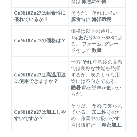
金は
銀色の外観
.
CuNi18Zn27は耐食性に
そうだ、
それ
に強い。
優れているか？
腐食
特に
海洋環境
.
価格は以下の通り。
1kgあたり$12～$28
によ
CuNi18Zn27の価格は？
る。
フォーム
,
グレー
ド
そして
数量
.
一方
それ
中程度の高温
では良好な性能を発揮
CuNi18Zn27は高温用途
するが、次のような用
に使用できますか？
途には不向きである。
酷暑
熱伝導率が低いか
らだ。
そうだ、
それ
で知られ
CuNi18Zn27は加工しや
ている。
加工性
そのた
すいですか？
め、作業中の扱いやす
さは抜群だ。
精密加工
.