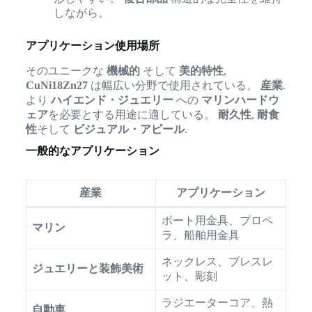
しながら。
アプリケーション使用場所
そのユニークな
機械的
そして
美的特性
,
CuNi18Zn27
は幅広い分野で使用されている。
産業
.
より
ハイエンド・ジュエリー
への
マリンハードウ
ェア
を必要とする用途に適している。
耐久性
,
耐食
性
そして
ビジュアル・アピール
.
一般的なアプリケーション
産業
アプリケーション
ボート用金具、プロペ
マリン
ラ、船舶用金具
ネックレス、ブレスレ
ジュエリーと装飾美術
ット、彫刻
ラジエーターコア、熱
自動車