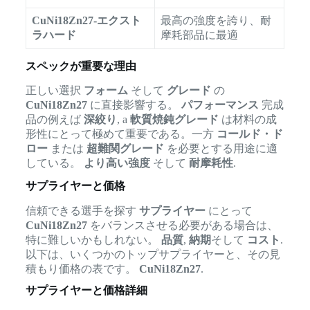
CuNi18Zn27-エクスト
最高の強度を誇り、耐
ラハード
摩耗部品に最適
スペックが重要な理由
正しい選択
フォーム
そして
グレード
の
CuNi18Zn27
に直接影響する。
パフォーマンス
完成
品の例えば
深絞り
, a
軟質焼鈍グレード
は材料の成
形性にとって極めて重要である。一方
コールド・ド
ロー
または
超難関グレード
を必要とする用途に適
している。
より高い強度
そして
耐摩耗性
.
サプライヤーと価格
信頼できる選手を探す
サプライヤー
にとって
CuNi18Zn27
をバランスさせる必要がある場合は、
特に難しいかもしれない。
品質
,
納期
そして
コスト
.
以下は、いくつかのトップサプライヤーと、その見
積もり価格の表です。
CuNi18Zn27
.
サプライヤーと価格詳細