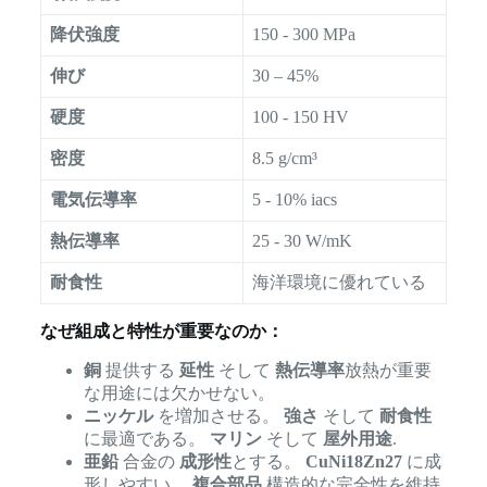
降伏強度
150 - 300 MPa
伸び
30 – 45%
硬度
100 - 150 HV
密度
8.5 g/cm³
電気伝導率
5 - 10% iacs
熱伝導率
25 - 30 W/mK
耐食性
海洋環境に優れている
なぜ組成と特性が重要なのか：
銅
提供する
延性
そして
熱伝導率
放熱が重要
な用途には欠かせない。
ニッケル
を増加させる。
強さ
そして
耐食性
に最適である。
マリン
そして
屋外用途
.
亜鉛
合金の
成形性
とする。
CuNi18Zn27
に成
形しやすい。
複合部品
構造的な完全性を維持