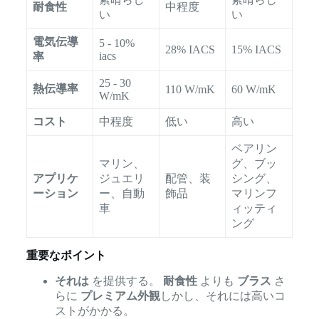
耐食性
中程度
い
い
電気伝導
5 - 10%
28% IACS
15% IACS
iacs
率
25 - 30
熱伝導率
110 W/mK
60 W/mK
W/mK
コスト
中程度
低い
高い
ベアリン
マリン、
グ、ブッ
アプリケ
ジュエリ
配管、装
シング、
ーション
ー、自動
飾品
マリンフ
車
ィッティ
ング
重要なポイント
それは
を提供する。
耐食性
よりも
ブラス
さ
らに
プレミアム外観
しかし、それには高いコ
ストがかかる。