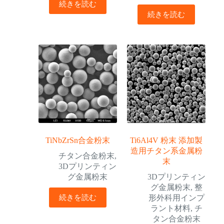
続きを読む
続きを読む
TiNbZrSn合金粉末
Ti6Al4V 粉末 添加製
造用チタン系金属粉
チタン合金粉末
,
末
3Dプリンティン
グ金属粉末
3Dプリンティン
グ金属粉末
,
整
続きを読む
形外科用インプ
ラント材料
,
チ
タン合金粉末