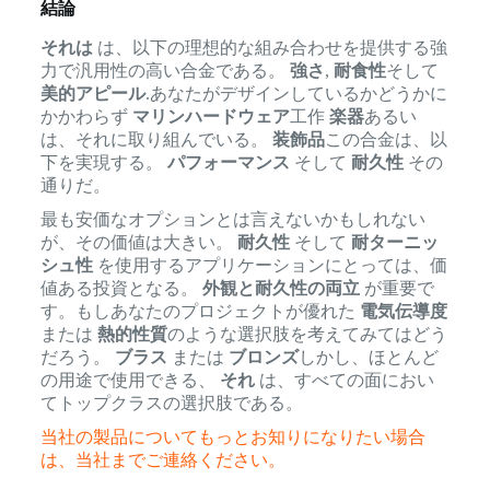
結論
それは
は、以下の理想的な組み合わせを提供する強
力で汎用性の高い合金である。
強さ
,
耐食性
そして
美的アピール
.あなたがデザインしているかどうかに
かかわらず
マリンハードウェア
工作
楽器
あるい
は、それに取り組んでいる。
装飾品
この合金は、以
下を実現する。
パフォーマンス
そして
耐久性
その
通りだ。
最も安価なオプションとは言えないかもしれない
が、その価値は大きい。
耐久性
そして
耐ターニッ
シュ性
を使用するアプリケーションにとっては、価
値ある投資となる。
外観と耐久性の両立
が重要で
す。もしあなたのプロジェクトが優れた
電気伝導度
または
熱的性質
のような選択肢を考えてみてはどう
だろう。
ブラス
または
ブロンズ
しかし、ほとんど
の用途で使用できる、
それ
は、すべての面におい
てトップクラスの選択肢である。
当社の製品についてもっとお知りになりたい場合
は、当社までご連絡ください。