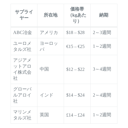
価格帯
サプライ
所在地
（kgあた
納期
ヤー
り）
ABC冶金
アメリカ
$18 – $28
2～3週間
ユーロメ
ヨーロッ
1～2週間
€15 – €25
タルズ社
パ
アジアメ
ットアロ
中国
3～4週間
$12 – $22
イ株式会
社
グローバ
ルアロイ
インド
$14 – $24
2～4週間
社
マリンメ
英国
1～2週間
£14 – £24
タルズ社