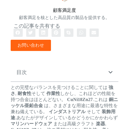
顧客満足度
顧客満足を核とした高品質の製品を提供する。
この記事を共有する
お問い合わせ
目次
との完璧なバランスを見つけることに関しては
強
さ
,
耐食性
そして
作業性
しかし、これほどの性能を
持つ合金はほとんどない。
CuNi18Zn27
.これは
銅ニ
ッケル亜鉛合金
は、さまざまな用途に最適な特性を
兼ね備えている。
インダストリアル
そして
装飾用
途
.あなたがデザインしているかどうかにかかわらず
マリンハードウェア
または高級クラフト
楽器
,