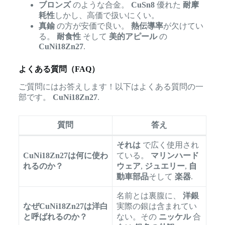
ブロンズ
のような合金。
CuSn8
優れた
耐摩
耗性
しかし、高価で扱いにくい。
真鍮
の方が安価で良い。
熱伝導率
が欠けてい
る。
耐食性
そして
美的アピール
の
CuNi18Zn27
.
よくある質問（FAQ）
ご質問にはお答えします！以下はよくある質問の一
部です。
CuNi18Zn27
.
質問
答え
それは
で広く使用され
CuNi18Zn27は何に使わ
ている。
マリンハード
れるのか？
ウェア
,
ジュエリー
,
自
動車部品
そして
楽器
.
名前とは裏腹に、
洋銀
なぜCuNi18Zn27は洋白
実際の銀は含まれてい
と呼ばれるのか？
ない。その
ニッケル
合