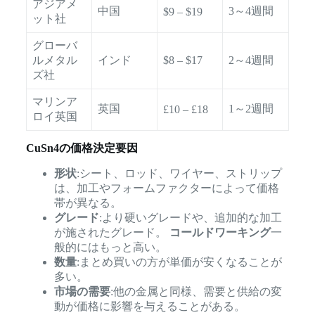
アジアメ
中国
3～4週間
$9 – $19
ット社
グローバ
ルメタル
インド
$8 – $17
2～4週間
ズ社
マリンア
英国
1～2週間
£10 – £18
ロイ英国
CuSn4の価格決定要因
形状
:シート、ロッド、ワイヤー、ストリップ
は、加工やフォームファクターによって価格
帯が異なる。
グレード
:より硬いグレードや、追加的な加工
が施されたグレード。
コールドワーキング
一
般的にはもっと高い。
数量
:まとめ買いの方が単価が安くなることが
多い。
市場の需要
:他の金属と同様、需要と供給の変
動が価格に影響を与えることがある。