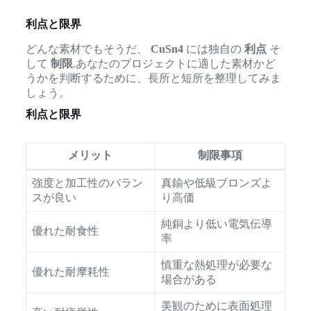
利点と限界
どんな素材でもそうだ、
CuSn4
には独自の
利点
そ
して
制限
.あなたのプロジェクトに適した素材かど
うかを判断するために、長所と短所を整理してみま
しょう。
利点と限界
メリット
制限事項
強度と加工性のバラン
真鍮や低級ブロンズよ
スが良い
り高価
純銅より低い電気伝導
優れた耐食性
率
慎重な熱処理が必要な
優れた耐摩耗性
場合がある
美観のために表面処理