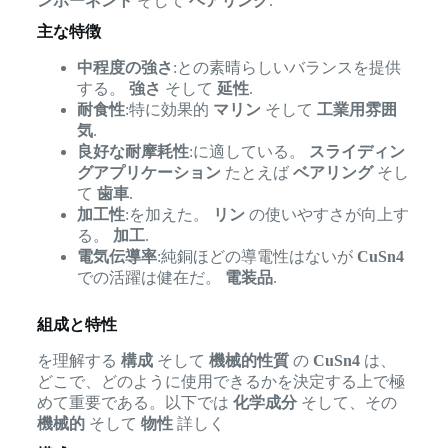
ンポーネント
そして
ベアリング
.
主な特徴
中程度の強さ
:との素晴らしいバランスを提供
する。
強さ
そして
延性
.
耐食性
:特に効果的
マリン
そして
工業用雰囲
気
.
良好な耐摩耗性
:に適している。
スライディン
グアプリケーション
たとえば
ベアリング
そし
て
歯車
.
加工性
:を加えた。
リン
の使いやすさが向上す
る。
加工
.
電気伝導率
:純銅ほどの導電性はないが
CuSn4
での活躍は健在だ。
電装品
.
組成と特性
を理解する
構成
そして
機械的性質
の
CuSn4
は、
どこで、どのように使用できるかを決定する上で極
めて重要である。以下では
化学成分
そして、その
機械的
そして
物性
詳しく