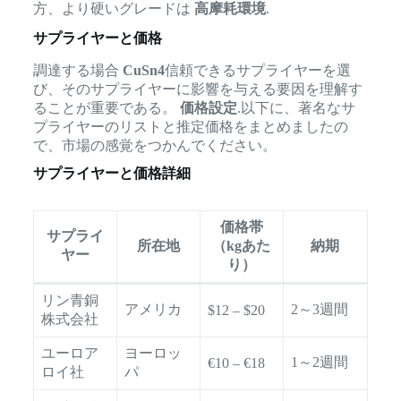
方、より硬いグレードは
高摩耗環境
.
サプライヤーと価格
調達する場合
CuSn4
信頼できるサプライヤーを選
び、そのサプライヤーに影響を与える要因を理解す
ることが重要である。
価格設定
.以下に、著名なサ
プライヤーのリストと推定価格をまとめましたの
で、市場の感覚をつかんでください。
サプライヤーと価格詳細
価格帯
サプライ
所在地
（kgあた
納期
ヤー
り）
リン青銅
アメリカ
2～3週間
$12 – $20
株式会社
ユーロア
ヨーロッ
1～2週間
€10 – €18
ロイ社
パ