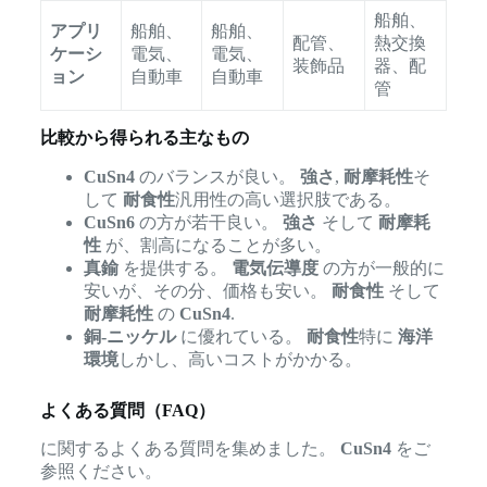
船舶、
アプリ
船舶、
船舶、
配管、
熱交換
ケーシ
電気、
電気、
装飾品
器、配
ョン
自動車
自動車
管
比較から得られる主なもの
CuSn4
のバランスが良い。
強さ
,
耐摩耗性
そ
して
耐食性
汎用性の高い選択肢である。
CuSn6
の方が若干良い。
強さ
そして
耐摩耗
性
が、割高になることが多い。
真鍮
を提供する。
電気伝導度
の方が一般的に
安いが、その分、価格も安い。
耐食性
そして
耐摩耗性
の
CuSn4
.
銅-ニッケル
に優れている。
耐食性
特に
海洋
環境
しかし、高いコストがかかる。
よくある質問（FAQ）
に関するよくある質問を集めました。
CuSn4
をご
参照ください。