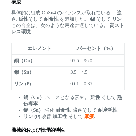
構成
具体的な組成
CuSn4
のバランスが取れている。
強
さ
,
延性
そして
耐食性
.を追加した。
錫
そして
リン
この合金は、次のような用途に適している。
高スト
レス環境
.
エレメント
パーセント（%）
銅（Cu）
95.5 – 96.0
錫（Sn）
3.5 – 4.5
リン (P)
0.01 – 0.35
銅（Cu）
:ベースとなる素材。
延性
そして
熱
伝導率
.
錫（Sn）
:強化
耐食性
,
強さ
そして
耐摩耗性
.
リン (P)
:改善
加工性
そして
摩擦
.
機械的および物理的特性