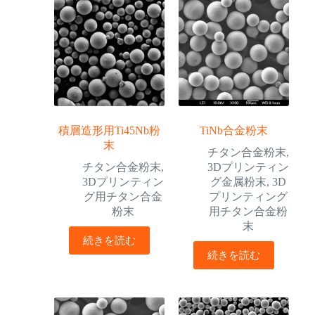
積層造形用Ti45Nb粉
TiNb合金粉末
末
チタン合金粉末
,
チタン合金粉末
,
3Dプリンティン
3Dプリンティン
グ金属粉末
,
3D
グ用チタン合金
プリンティング
粉末
用チタン合金粉
末
続きを読む
続きを読む