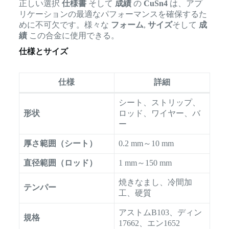
正しい選択
仕様書
そして
成績
の
CuSn4
は、アプ
リケーションの最適なパフォーマンスを確保するた
めに不可欠です。様々な
フォーム
,
サイズ
そして
成
績
この合金に使用できる。
仕様とサイズ
仕様
詳細
シート、ストリップ、
形状
ロッド、ワイヤー、バ
ー
厚さ範囲（シート）
0.2 mm～10 mm
直径範囲（ロッド）
1 mm～150 mm
焼きなまし、冷間加
テンパー
工、硬質
アストムB103、ディン
規格
17662、エン1652