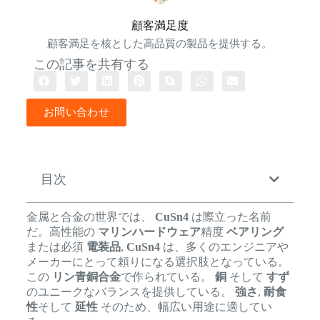
顧客満足度
顧客満足を核とした高品質の製品を提供する。
この記事を共有する
お問い合わせ
目次
金属と合金の世界では、
CuSn4
は際立った名前
だ。高性能の
マリンハードウェア
精度
ベアリング
または必須
電装品
,
CuSn4
は、多くのエンジニアや
メーカーにとって頼りになる選択肢となっている。
この
リン青銅合金
で作られている。
銅
そして
すず
のユニークなバランスを提供している。
強さ
,
耐食
性
そして
延性
そのため、幅広い用途に適してい