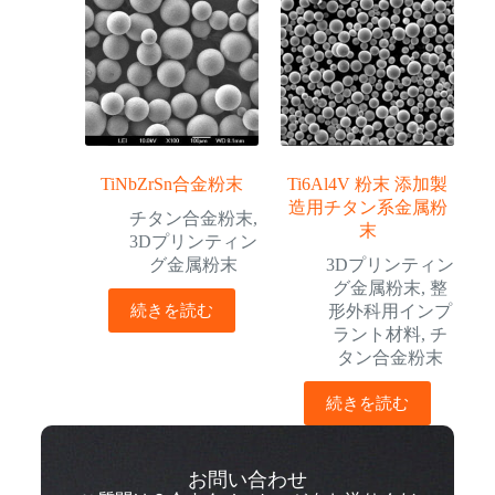
TiNbZrSn合金粉末
Ti6Al4V 粉末 添加製
造用チタン系金属粉
チタン合金粉末
,
末
3Dプリンティン
グ金属粉末
3Dプリンティン
グ金属粉末
,
整
続きを読む
形外科用インプ
ラント材料
,
チ
タン合金粉末
続きを読む
お問い合わせ