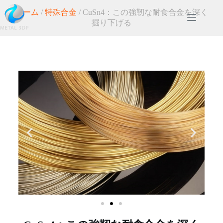
ホーム
/
特殊合金
/ CuSn4：この強靭な耐食合金を深く
掘り下げる