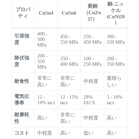
銅-ニッ
黄銅
プロパ
ケル
（CuZn
CuSn4
CuSn6
ティ
(CuNi10
37）
)
400 -
引張強
450 -
250 -
300 -
500
550 MPa
450 MPa
550 MPa
度
MPa
200 -
降伏強
250 -
100 -
200 -
350
400 MPa
250 MPa
350 MPa
度
MPa
非常に
非常に
素晴ら
耐食性
中程度
高い
高い
しい
電気伝
12 -
12 - 15%
28%
5 - 10%
18% iacs
iacs
IACS
iacs
導率
耐摩耗
非常に
高い
中程度
高い
性
高い
コスト
中程度
高い
低い
高い