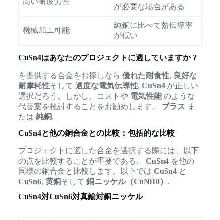
高い耐疲労性
が必要な場合がある
純銅に比べて熱伝導率
機械加工可能
が低い
CuSn4はあなたのプロジェクトに適していますか？
を提供する合金をお探しなら
優れた耐食性
,
良好な
耐摩耗性
そして
適度な電気伝導性
,
CuSn4
が正しい
選択だろう。しかし、コストや
電気性能
のような
代替案を検討することをお勧めします。
ブラス
ま
たは
純銅
.
CuSn4と他の銅合金との比較：包括的な比較
プロジェクトに適した合金を選択する際には、以下
の点を比較することが重要である。
CuSn4
を他の
同様の銅合金と比較します。以下では
CuSn4
と
CuSn6
,
黄銅
そして
銅ニッケル（CuNi10）
.
CuSn4対CuSn6対真鍮対銅ニッケル