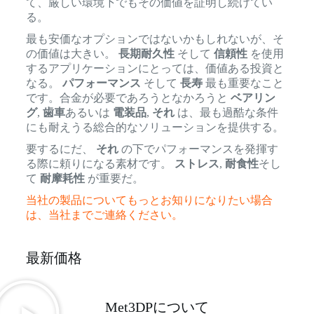
て、厳しい環境下でもその価値を証明し続けてい
る。
最も安価なオプションではないかもしれないが、そ
の価値は大きい。
長期耐久性
そして
信頼性
を使用
するアプリケーションにとっては、価値ある投資と
なる。
パフォーマンス
そして
長寿
最も重要なこと
です。合金が必要であろうとなかろうと
ベアリン
グ
,
歯車
あるいは
電装品
,
それ
は、最も過酷な条件
にも耐えうる総合的なソリューションを提供する。
要するにだ、
それ
の下でパフォーマンスを発揮す
る際に頼りになる素材です。
ストレス
,
耐食性
そし
て
耐摩耗性
が重要だ。
当社の製品についてもっとお知りになりたい場合
は、当社までご連絡ください。
最新価格
Met3DPについて