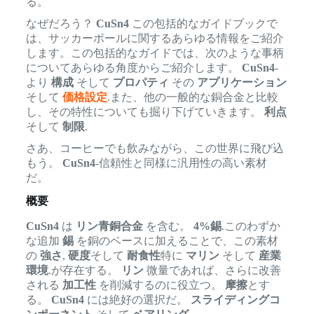
る。
なぜだろう？
CuSn4
この包括的なガイドブックで
は、サッカーボールに関するあらゆる情報をご紹介
します。この包括的なガイドでは、次のような事柄
についてあらゆる角度からご紹介します。
CuSn4
-
より
構成
そして
プロパティ
その
アプリケーション
そして
価格設定
.また、他の一般的な銅合金と比較
し、その特性についても掘り下げていきます。
利点
そして
制限
.
さあ、コーヒーでも飲みながら、この世界に飛び込
もう。
CuSn4
-信頼性と同様に汎用性の高い素材
だ。
概要
CuSn4
は
リン青銅合金
を含む。
4%錫
.このわずか
な追加
錫
を銅のベースに加えることで、この素材
の
強さ
,
硬度
そして
耐食性
特に
マリン
そして
産業
環境
.が存在する。
リン
微量であれば、さらに改善
される
加工性
を削減するのに役立つ。
摩擦
とす
る。
CuSn4
には絶好の選択だ。
スライディングコ