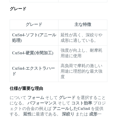
グレード
グレード
主な特徴
CuSn4-ソフト(アニール
延性が高く、深絞りや
処理)
成形に適している。
強度が向上し、耐摩耗
CuSn4-硬質(冷間加工)
用途に使用
高負荷で摩耗の激しい
CuSn4-エクストラハー
用途に理想的な最大強
ド
度
仕様が重要な理由
について
フォーム
そして
グレード
を選択すること
になる。
パフォーマンス
そして
コスト効率
プロジ
ェクトの合金の例えば
アニールしたCuSn4
を提供
する。
延性
に最適である。
深絞り
または
成形
一