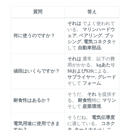
質問
答え
それは
でよく使われて
いる。
マリンハードウ
何に使うのですか？
ェア
,
ベアリング
,
ブッ
シング
,
電気コネクタ
そ
して
自動車部品
.
それは
通常、以下の費
用がかかる。
kgあたり
値段はいくらですか？
$8および$20
による。
サプライヤー
,
グレード
そして
フォーム
.
そうだ、
それ
を提供す
耐食性はあるか？
る。
耐食性
特に
マリン
そして
産業環境
.
そうだね。
電気伝導度
電気用途に使用できま
に適している。
コネク
すか？
タ
,
ターミナル
そして