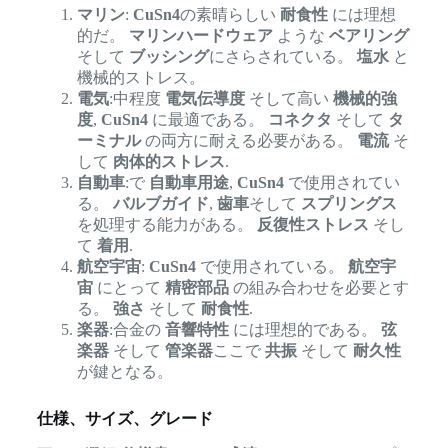
マリン
:
CuSn4
の素晴らしい
耐食性
には理想
的だ。
マリンハードウェア
ような
ベアリング
そして
ブッシング
にさらされている。
塩水
と
機械的ストレス。
電気
:中程度
電気伝導度
そして高い
機械的強
度
,
CuSn4
に最適である。
コネクタ
そして
タ
ーミナル
の両方に耐える必要がある。
電流
そ
して
肉体的ストレス
.
自動車
:で
自動車用途
,
CuSn4
で使用されてい
る。
バルブガイド
,
歯車
そして
スプリングス
を処理する能力がある。
反復性ストレス
そし
て
着用
.
航空宇宙
:
CuSn4
で使用されている。
航空宇
宙
にとって
精密部品
の組み合わせを必要とす
る。
強さ
そして
耐食性
.
楽器
:合金の
音響特性
には理想的である。
弦
楽器
そして
管楽器
ここで
共振
そして
耐久性
が鍵となる。
仕様、サイズ、グレード