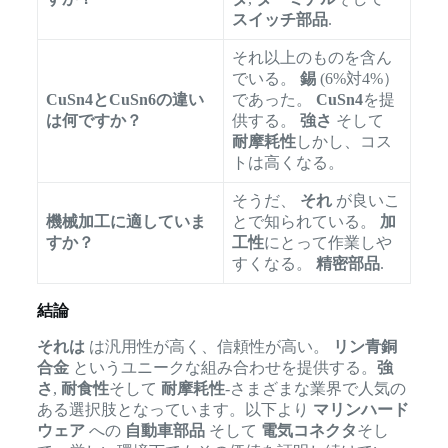
スイッチ部品
.
それ以上のものを含ん
でいる。
錫
(6%対4%）
CuSn4とCuSn6の違い
であった。
CuSn4
を提
は何ですか？
供する。
強さ
そして
耐摩耗性
しかし、コス
トは高くなる。
そうだ、
それ
が良いこ
機械加工に適していま
とで知られている。
加
すか？
工性
にとって作業しや
すくなる。
精密部品
.
結論
それは
は汎用性が高く、信頼性が高い。
リン青銅
合金
というユニークな組み合わせを提供する。
強
さ
,
耐食性
そして
耐摩耗性
-さまざまな業界で人気の
ある選択肢となっています。以下より
マリンハード
ウェア
への
自動車部品
そして
電気コネクタ
そし