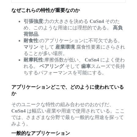
なぜこれらの特性が重要なのか
引張強度
:力の大きさを決める
CuSn4
そのた
め、このような用途には理想的である。
高負
荷部品
.
耐食性
:のアプリケーションに不可欠である。
マリン
そして
産業環境
腐食性要素にさらされ
ることが多い場所。
耐摩耗性
:摩擦係数が低い、
CuSn4
によく使わ
れる。
ベアリング
そして
歯車
スムーズで長持
ちするパフォーマンスを可能にする。
アプリケーションどこで、どのように使われている
か
そのユニークな特性の組み合わせのおかげだ、
CuSn4
は幅広い産業や用途で使用されている。ここ
では、さまざまな分野で最も一般的な用途を探って
みよう。
一般的なアプリケーション