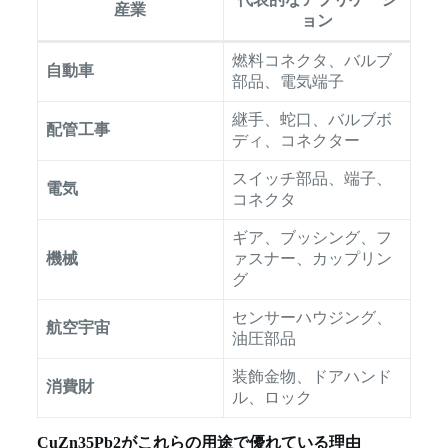
産業
ョン
燃料コネクタ、バルブ
自動車
部品、電気端子
継手、蛇口、バルブボ
配管工事
ディ、コネクター
スイッチ部品、端子、
電気
コネクタ
ギア、ブッシング、フ
機械
ァスナー、カップリン
グ
センサーハウジング、
航空宇宙
油圧部品
装飾金物、ドアハンド
消費財
ル、ロック
CuZn35Pb2がこれらの用途で優れている理由