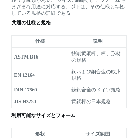
様々な種類がある。
サイズ
,
成績
そして
フォーム
さ
まざまな用途に対応する。以下は、その仕様と準拠
している規格の詳細である。
共通の仕様と規格
仕様
説明
快削黄銅棒、棒、形材
ASTM B16
の規格
銅および銅合金の欧州
EN 12164
規格
DIN 17660
錬銅合金のドイツ規格
JIS H3250
黄銅棒の日本規格
利用可能なサイズとフォーム
形状
サイズ範囲