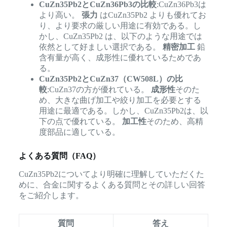
CuZn35Pb2とCuZn36Pb3の比較
:CuZn36Pb3は
より高い。
張力
はCuZn35Pb2 よりも優れてお
り、より要求の厳しい用途に有効である。し
かし、CuZn35Pb2 は、以下のような用途では
依然として好ましい選択である。
精密加工
鉛
含有量が高く、成形性に優れているためであ
る。
CuZn35Pb2とCuZn37（CW508L）の比
較
:CuZn37の方が優れている。
成形性
そのた
め、大きな曲げ加工や絞り加工を必要とする
用途に最適である。しかし、CuZn35Pb2は、以
下の点で優れている。
加工性
そのため、高精
度部品に適している。
よくある質問（FAQ）
CuZn35Pb2についてより明確に理解していただくた
めに、合金に関するよくある質問とその詳しい回答
をご紹介します。
質問
答え