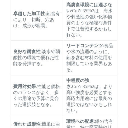
高腐食環境には適さな
い
:CuZn35Pb2は、海水
卓越した加工性
:鉛含有
や刺激性の強い化学物
により、切断、穴あ
質のような極端な条件
け、成形が容易。
下では苦戦するかもし
れない。
リードコンテンツ
:食品
良好な耐食性
:淡水や弱
や水の流通のように、
酸性の環境で優れた性
鉛を含む材料の使用を
能を発揮する。
制限している業界もあ
る。
中程度の強
費用対効果
:性能と価格
さ
:CuZn35Pb2は、より
のバランスがよく、多
高い強度を必要とする
くの用途で予算に見合
高応力用途には最良の
った選択肢となる。
選択ではないかもしれ
ない。
環境への配慮
:鉛の含有
優れた成形性
:簡単に曲
量は、特に廃棄時やリ