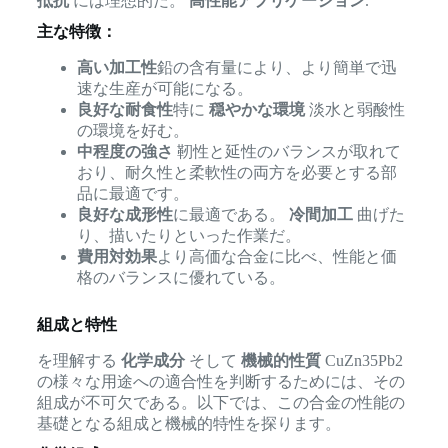
抵抗
には理想的だ。
高性能アプリケーション
.
主な特徴：
高い加工性
鉛の含有量により、より簡単で迅
速な生産が可能になる。
良好な耐食性
特に
穏やかな環境
淡水と弱酸性
の環境を好む。
中程度の強さ
靭性と延性のバランスが取れて
おり、耐久性と柔軟性の両方を必要とする部
品に最適です。
良好な成形性
に最適である。
冷間加工
曲げた
り、描いたりといった作業だ。
費用対効果
より高価な合金に比べ、性能と価
格のバランスに優れている。
組成と特性
を理解する
化学成分
そして
機械的性質
CuZn35Pb2
の様々な用途への適合性を判断するためには、その
組成が不可欠である。以下では、この合金の性能の
基礎となる組成と機械的特性を探ります。