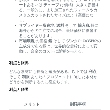
ート
あるいは
チューブ
は価格に大きく影響す
る。一般的に、より加工されたフォームやカ
スタムカットされたサイズはより高価にな
る。
サプライヤー所在地
:
送料
そして
輸入税
特に
海外からのご注文の場合、最終価格に影響す
ることがあります。
市場環境
:の価格
銅
そして
ジンク
CuZn35Pb2の
主成分である銅は、世界的な需給によって変
動し、合金のコストに影響を与える。
利点と限界
どんな素材にも長所と短所がある。以下では
利点
そして
制限
あなたのプロジェクトに適した素材か
どうかを判断するのに役立ちます。
利点と限界
メリット
制限事項