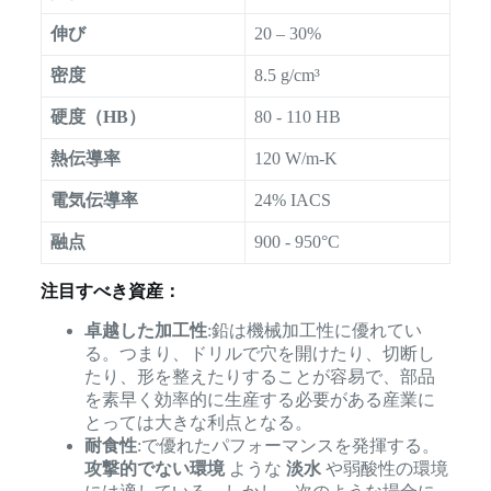
伸び
20 – 30%
密度
8.5 g/cm³
硬度（HB）
80 - 110 HB
熱伝導率
120 W/m-K
電気伝導率
24% IACS
融点
900 - 950°C
注目すべき資産：
卓越した加工性
:鉛は機械加工性に優れてい
る。つまり、ドリルで穴を開けたり、切断し
たり、形を整えたりすることが容易で、部品
を素早く効率的に生産する必要がある産業に
とっては大きな利点となる。
耐食性
:で優れたパフォーマンスを発揮する。
攻撃的でない環境
ような
淡水
や弱酸性の環境