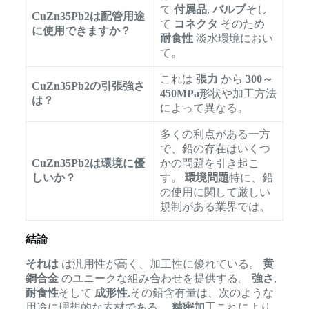
て
付属品
,
バルブ
そし
CuZn35Pb2は配管用途
て
コネクタ
そのため
に使用できますか？
耐食性
淡水環境におい
て。
これは
張力
から
300～
CuZn35Pb2の引張強さ
450MPa
形状や加工方法
は？
によって異なる。
多くの利点がある一方
で、鉛の存在はいくつ
CuZn35Pb2は環境に優
かの問題を引き起こ
しいか？
す。
環境問題
特に、鉛
の使用に関して厳しい
規制がある業界では。
結論
それは
は汎用性が高く、加工性に優れている。
黄
銅合金
のユニークな組み合わせを提供する。
強さ
,
耐食性
そして
成形性
.その鉛含有量は、次のような
用途に理想的な素材である。
精密加工
これにより、