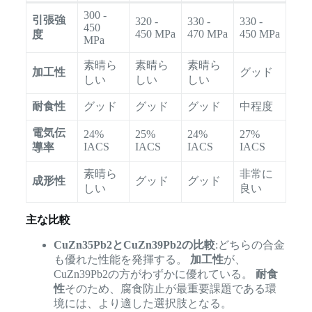
300 -
引張強
320 -
330 -
330 -
450
450 MPa
470 MPa
450 MPa
度
MPa
素晴ら
素晴ら
素晴ら
加工性
グッド
しい
しい
しい
耐食性
グッド
グッド
グッド
中程度
電気伝
24%
25%
24%
27%
IACS
IACS
IACS
IACS
導率
素晴ら
非常に
成形性
グッド
グッド
しい
良い
主な比較
CuZn35Pb2とCuZn39Pb2の比較
:どちらの合金
も優れた性能を発揮する。
加工性
が、
CuZn39Pb2の方がわずかに優れている。
耐食
性
そのため、腐食防止が最重要課題である環
境には、より適した選択肢となる。