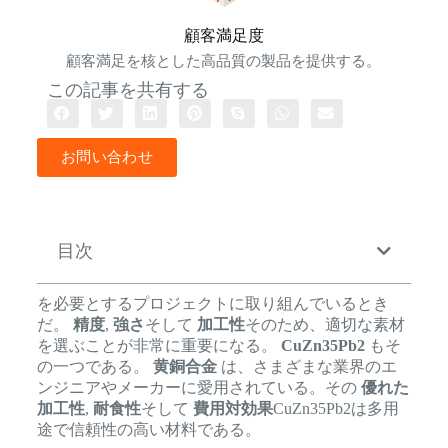
顧客満足度
顧客満足を核とした高品質の製品を提供する。
この記事を共有する
お問い合わせ
目次
を必要とするプロジェクトに取り組んでいるとき
だ。
精度
,
強さ
そして
加工性
そのため、適切な素材
を選ぶことが非常に重要になる。
CuZn35Pb2
もそ
の一つである。
黄銅合金
は、さまざまな業界のエ
ンジニアやメーカーに愛用されている。その
優れた
加工性
,
耐食性
そして
費用対効果
CuZn35Pb2は多用
途で信頼性の高い材料である。