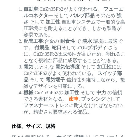
自動車
:CuZn35Pb2がよく使われる。
フューエ
ルコネクター
そして
バルブ部品
そのため
強
さ
そして
加工性
.自動車システムで一般的な高
圧環境にも耐えることができ、しかも製造が
容易である。
配管工事
:合金の
耐食性
で
淡水
環境に最適で
す。
付属品
,
蛇口
そして
バルブボディ
.さら
に、CuZn35Pb2は成形性が高いため、割れるこ
となく複雑な部品に成形することができる。
電気
:まともな
電気伝導度
そして
加工性
には
CuZn35Pb2がよく使われている。
スイッチ部
品
そして
電気端子
.信頼性を維持しながら、複
雑なデザインを可能にする。
機械
:CuZn35Pb2の
加工性
そして
中力
の信頼
できる素材となる。
歯車
,
ブッシング
そして
ファスナー
-ストレスに耐えなければならない
が、精密さも要求される部品。
仕様、サイズ、規格