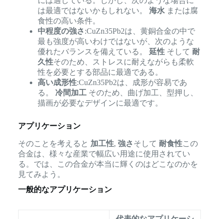
には適している。しかし、次のような場合に
は最適ではないかもしれない。
海水
または腐
食性の高い条件。
中程度の強さ
:CuZn35Pb2は、黄銅合金の中で
最も強度が高いわけではないが、次のような
優れたバランスを備えている。
延性
そして
耐
久性
そのため、ストレスに耐えながらも柔軟
性を必要とする部品に最適である。
高い成形性
:CuZn35Pb2は、成形が容易であ
る。
冷間加工
そのため、曲げ加工、型押し、
描画が必要なデザインに最適です。
アプリケーション
そのことを考えると
加工性
,
強さ
そして
耐食性
この
合金は、様々な産業で幅広い用途に使用されてい
る。では、この合金が本当に輝くのはどこなのかを
見てみよう。
一般的なアプリケーション
代表的なアプリケーシ