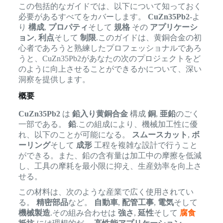
この包括的なガイドでは、以下について知っておく
必要があるすべてをカバーします。
CuZn35Pb2
-よ
り
構成
,
プロパティ
そして
規格
その
アプリケーシ
ョン
,
利点
そして
制限
.このガイドは、黄銅合金の初
心者であろうと熟練したプロフェッショナルであろ
うと、CuZn35Pb2があなたの次のプロジェクトをど
のように向上させることができるかについて、深い
洞察を提供します。
概要
CuZn35Pb2
は
鉛入り黄銅合金
構成
銅
,
亜鉛
のごく
一部である。
鉛
.この組成により、機械加工性に優
れ、以下のことが可能になる。
スムースカット
,
ボ
ーリング
そして
成形
工程を複雑な設計で行うこと
ができる。また、鉛の含有量は加工中の摩擦を低減
し、工具の摩耗を最小限に抑え、生産効率を向上さ
せる。
この材料は、次のような産業で広く使用されてい
る。
精密部品
など。
自動車
,
配管工事
,
電気
そして
機械製造
.その組み合わせは
強さ
,
延性
そして
腐食