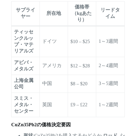
価格帯
サプライ
リードタ
所在地
（kgあた
ヤー
イム
り）
ティッセ
ンクルッ
ドイツ
1～3週間
$10 – $25
プ・マテ
リアルズ
アビバ・
アメリカ
2～4週間
$12 – $28
メタルズ
上海金属
中国
3～5週間
$8 – $20
公司
スミス・
メタル・
英国
£9 – £22
1～2週間
センター
CuZn35Pb2の価格決定要因
形状
:CuZn35Pb2を購入するかどうか
ロッド
,
シ