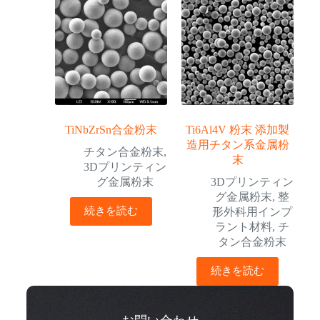
TiNbZrSn合金粉末
Ti6Al4V 粉末 添加製
造用チタン系金属粉
チタン合金粉末
,
末
3Dプリンティン
グ金属粉末
3Dプリンティン
グ金属粉末
,
整
続きを読む
形外科用インプ
ラント材料
,
チ
タン合金粉末
続きを読む