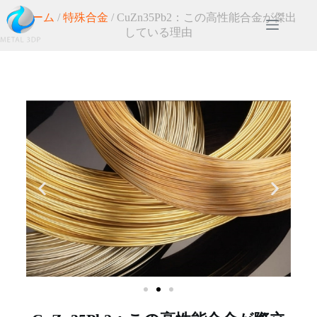
ホーム
/
特殊合金
/ CuZn35Pb2：この高性能合金が傑出
している理由