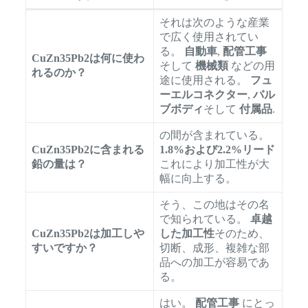
それは次のような産業
で広く使用されてい
る。
自動車
,
配管工事
CuZn35Pb2は何に使わ
そして
機械類
などの用
れるのか？
途に使用される。
フュ
ーエルコネクター
,
バル
ブボディ
そして
付属品
.
の間が含まれている。
CuZn35Pb2に含まれる
1.8%および2.2%リード
鉛の量は？
これにより加工性が大
幅に向上する。
そう、この地はその名
で知られている。
卓越
CuZn35Pb2は加工しや
した加工性
そのため、
すいですか？
切断、成形、複雑な部
品への加工が容易であ
る。
はい。
配管工事
にとっ