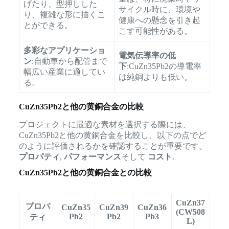
げたり、型押しした
サイクル時に、環境や
り、複雑な形に描くこ
健康への懸念を引き起
とができる。
こす可能性がある。
多彩なアプリケーショ
電気伝導率の低
ン
:自動車から配管まで
下
:CuZn35Pb2の導電率
幅広い産業に適してい
は純銅よりも低い。
る。
CuZn35Pb2と他の黄銅合金の比較
プロジェクトに最適な素材を選択する際には、
CuZn35Pb2と他の黄銅合金を比較し、以下の点でど
のように評価されるかを確認することが重要です。
プロパティ
,
パフォーマンス
そして
コスト
.
CuZn35Pb2と他の黄銅合金との比較
CuZn37
プロパ
CuZn35
CuZn39
CuZn36
(CW508
Pb2
Pb2
Pb3
ティ
L)