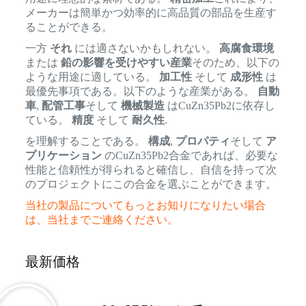
メーカーは簡単かつ効率的に高品質の部品を生産す
ることができる。
一方
それ
には適さないかもしれない。
高腐食環境
または
鉛の影響を受けやすい産業
そのため、以下の
ような用途に適している。
加工性
そして
成形性
は
最優先事項である。以下のような産業がある。
自動
車
,
配管工事
そして
機械製造
はCuZn35Pb2に依存し
ている。
精度
そして
耐久性
.
を理解することである。
構成
,
プロパティ
そして
ア
プリケーション
のCuZn35Pb2合金であれば、必要な
性能と信頼性が得られると確信し、自信を持って次
のプロジェクトにこの合金を選ぶことができます。
当社の製品についてもっとお知りになりたい場合
は、当社までご連絡ください。
最新価格