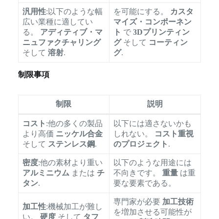
汎用性
:以下のような幅
を可能にする。
カスタ
広い業種に適してい
マイズ・コンポーネン
る。
アディティブ・マ
ト
で
3Dプリンティン
ニュファクチャリング
グ
そして
コーティン
そして
溶射
.
グ
.
制限事項
制限
説明
コスト
:他の多くの製品
以下には適さないかも
より高価
ニッケル合金
しれない。
コスト重視
そして
ステンレス鋼
.
のプロジェクト
.
密度
:他の素材より重い
以下のような用途には
アルミニウム
または
チ
不向きです。
重量
は重
タン
.
要な要素である。
専門家が必要
加工技術
加工性
:機械加工が難し
を増加させる可能性が
い。
硬度
そして
タフ