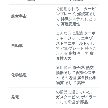
で使用される。
タービ
ンブレード
,
燃焼室
そし
航空宇宙
て
排気システム
にとっ
て
高温安定性
.
こんな方に最適
ターボ
チャージャー
,
エキゾー
ストマニホールド
そし
自動車
て
バルブシート
持ちこ
たえる
高熱
そして
腐
食性ガス
.
適用範囲
原子炉
,
熱交
換器
そして
配管システ
化学処理
ム
その処理
腐食性化学
物質
そして
高圧
.
の部品に適している。
発電
ガスタービン
,
ボイラー
そして高温
炉部品
.