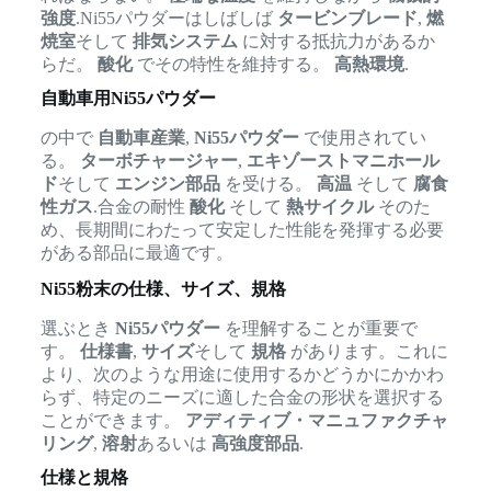
強度
.Ni55パウダーはしばしば
タービンブレード
,
燃
焼室
そして
排気システム
に対する抵抗力があるか
らだ。
酸化
でその特性を維持する。
高熱環境
.
自動車用Ni55パウダー
の中で
自動車産業
,
Ni55パウダー
で使用されてい
る。
ターボチャージャー
,
エキゾーストマニホール
ド
そして
エンジン部品
を受ける。
高温
そして
腐食
性ガス
.合金の耐性
酸化
そして
熱サイクル
そのた
め、長期間にわたって安定した性能を発揮する必要
がある部品に最適です。
Ni55粉末の仕様、サイズ、規格
選ぶとき
Ni55パウダー
を理解することが重要で
す。
仕様書
,
サイズ
そして
規格
があります。これに
より、次のような用途に使用するかどうかにかかわ
らず、特定のニーズに適した合金の形状を選択する
ことができます。
アディティブ・マニュファクチャ
リング
,
溶射
あるいは
高強度部品
.
仕様と規格