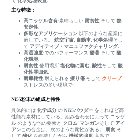
て
化学処理装置
.
主な特徴：
高ニッケル含有
:素晴らしい
耐食性
そして
熱
安定性
.
多彩なアプリケーション
:以下のような産業に
適している。
航空宇宙
,
自動車
,
化学処理
そし
て
アディティブ・マニュファクチャリング
.
高温強度
:でのパフォーマンス
酷暑
そして
酸
化環境
.
耐食性
:使用場所
塩化物に富む
,
酸性
そして
酸
化性雰囲気
.
耐摩耗性
:耐えられる
擦り傷
そして
クリープ
ストレスの多い環境で
Ni55粉末の組成と特性
具体的には
化学成分
の
Ni55パウダー
をこれほど高
性能な素材にしている。組み合わせによって
ニッケ
ル
のような他の要素と
クロム
,
マンガン
そして
アイ
アン
この合金は、次のような耐性がある。
腐食
そ
して
酸化
を維持しながら
機械的強度
高温で。