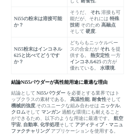
して
耐食性
.
そうだ、
それ
溶接も可
Ni55の粉末は溶接可能
能だが、それには
特殊
か？
技術
そのため
高融点
そして
硬度
.
どちらもニッケルベー
Ni55粉末はインコネル
スの合金だが
それ
を提
625と比べてどうです
供する。
熱安定性
一方
か？
インコネル625
の方が
優れている。
水環境
.
結論Ni55パウダーが高性能用途に最適な理由
結論として
Ni55パウダー
を必要とする業界ではト
ップクラスの素材である。
高温性能
,
耐食性
そして
機械的強度
.そのユニークな組み合わせは
ニッケル
,
クロム
そして
マンガン
過酷な環境にも耐えること
ができるため、以下のような用途に最適です。
航空
宇宙
,
自動車
,
化学処理
そして
アディティブ・マニュ
ファクチャリング
アプリケーションを使用する。