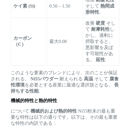
ケイ素 (Si)
0.50 – 1.50
そして
熱間成
形特性
.
改善
硬度
そし
て
耐摩耗性
し
かし、過剰に
カーボン
最大0.08
摂取すると、
（C）
悪影響を及ぼ
す可能性があ
る。
延性
.
このような要素のブレンドにより、次のことが保証
される。
Ni55パウダー
耐えられる
高温
そして
腐食
性環境
を必要とする産業に最適な選択肢となる。
長
持ちする性能
.
機械的特性と熱的特性
について
機械的および熱的特性
Ni55粉末の最も重
要な特性は以下の通りです。以下は、その最も重要
な特性の内訳である：