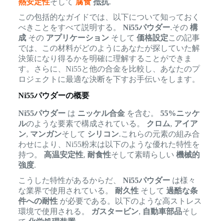
熱安定性
そして
腐食
抵抗
.
この包括的なガイドでは、以下について知っておく
べきことをすべて説明する。
Ni55パウダー
.その
構
成
その
アプリケーション
そして
価格設定
この記事
では、この材料がどのようにあなたが探していた解
決策になり得るかを明確に理解することができま
す。さらに、Ni55と他の合金を比較し、あなたのプ
ロジェクトに最適な決断を下すお手伝いをします。
Ni55パウダーの概要
Ni55パウダー
は
ニッケル合金
を含む。
55%ニッケ
ル
のような要素で構成されている。
クロム
,
アイア
ン
,
マンガン
そして
シリコン
.これらの元素の組み合
わせにより、Ni55粉末は以下のような優れた特性を
持つ。
高温安定性
,
耐食性
そして素晴らしい
機械的
強度
.
こうした特性があるからだ、
Ni55パウダー
は様々
な業界で使用されている。
耐久性
そして
過酷な条
件への耐性
が必要である。以下のような高ストレス
環境で使用される。
ガスタービン
,
自動車部品
そし