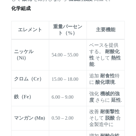
化学組成
重量パーセン
エレメント
主要機能
ト（%）
ベースを提供
ニッケル
する。
耐酸化
54.00 – 55.00
（Ni）
性
そして
熱性
能
.
追加
耐食性
特
クロム（Cr）
15.00 – 18.00
に
酸化環境
.
強化
機械的強
鉄（Fe）
6.00 – 9.00
度
さらに
延性
.
改善
耐衝撃性
マンガン (Mn)
0.50 – 2.00
そして
脱酸
合
金製造中に
増加
耐酸化性