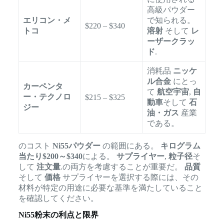
高級パウダー
エリコン・メ
で知られる。
$220 – $340
トコ
溶射
そして
レ
ーザークラッ
ド
.
消耗品
ニッケ
ル合金
にとっ
カーペンタ
て
航空宇宙
,
自
ー・テクノロ
$215 – $325
動車
そして
石
ジー
油・ガス
産業
である。
のコスト
Ni55パウダー
の範囲にある。
キログラム
当たり$200～$340
による。
サプライヤー
,
粒子径
そ
して
注文量
.の両方を考慮することが重要だ。
品質
そして
価格
サプライヤーを選択する際には、その
材料が特定の用途に必要な基準を満たしていること
を確認してください。
Ni55粉末の利点と限界