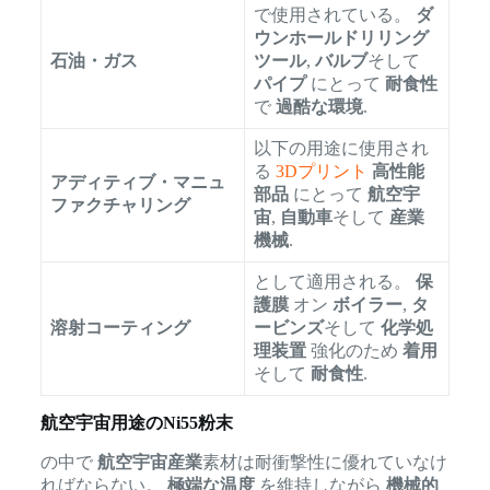
で使用されている。
ダ
ウンホールドリリング
石油・ガス
ツール
,
バルブ
そして
パイプ
にとって
耐食性
で
過酷な環境
.
以下の用途に使用され
る
3Dプリント
高性能
アディティブ・マニュ
部品
にとって
航空宇
ファクチャリング
宙
,
自動車
そして
産業
機械
.
として適用される。
保
護膜
オン
ボイラー
,
タ
溶射コーティング
ービンズ
そして
化学処
理装置
強化のため
着用
そして
耐食性
.
航空宇宙用途のNi55粉末
の中で
航空宇宙産業
素材は耐衝撃性に優れていなけ
ればならない。
極端な温度
を維持しながら
機械的