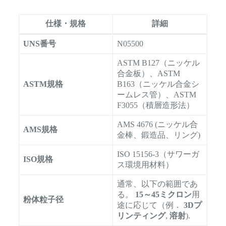
仕様・規格
詳細
UNS番号
N05500
ASTM B127（ニッケル
合金板）、ASTM
ASTM規格
B163（ニッケル合金シ
ームレス管）、ASTM
F3055（積層造形法）
AMS 4676 (ニッケル合
AMS規格
金棒、鍛造品、リング)
ISO 15156-3（サワーガ
ISO規格
ス環境用材料）
通常、以下の範囲であ
る。
15～45ミクロン
用
粉体粒子径
途に応じて（例．
3Dプ
リンティング
,
溶射
).