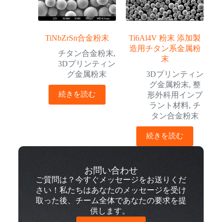
TiNbZrSn合金粉末
Ti6Al4V 粉末 添加製
造用チタン系金属粉
チタン合金粉末
,
末
3Dプリンティン
グ金属粉末
3Dプリンティン
グ金属粉末
,
整
続きを読む
形外科用インプ
ラント材料
,
チ
タン合金粉末
続きを読む
お問い合わせ
ご質問は？今すぐメッセージをお送りくだ
さい！私たちはあなたのメッセージを受け
取った後、チーム全体であなたの要求を提
供します。