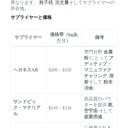
異なります。
粒子径
,
注文量
そしてサプライヤーの
所在地。
サプライヤーと価格
価格帯（kgあ
サプライヤー
備考
たり）
専門分野
金属
粉
にとって
ア
ディティブ・
ヘガネスAB
$200 – $320
マニュファク
チャリング
,
溶
射
そして
粉末
冶金
.
高品質のパウ
サンドビッ
ダーを提供
航
ク・マテリア
$210 – $330
空宇宙
そして
ル
産業用途
.
に使用される