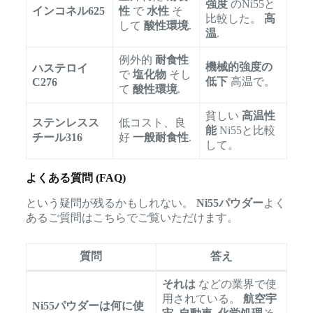
強度
のNi55と
インコネル625
性
で
水性
そ
比較した。
高
して
酸性環境
.
温
.
例外的
耐食性
機械的強度の
ハステロイ
で
塩化物
そし
低下
高温で。
C276
て
酸性環境
.
貧しい
高温性
ステンレスス
低コスト、良
能
Ni55と比較
チール316
好
一般耐食性
.
して。
よくある質問 (FAQ)
という疑問が残るかもしれない。
Ni55パウダー
よく
あるご質問はこちらでご覧いただけます。
質問
答え
それは
などの業界で使
用されている。
航空宇
Ni55パウダーは何に使