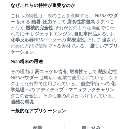
なぜこれらの特性が重要なのか
これらの特性は、次のことを意味する。
Ni55パウダ
ー
扱える
酷暑
,
圧力
そして
腐食性雰囲気
を失うこ
となく
機械的完全性
.それがどのような場面で使わ
れるにせよ
ジェットエンジン
,
自動車部品
あるいは
化学反応器
Ni55パウダーの
熱安定性
そして
強さ
の
ための万能で信頼できる素材である。
厳しいアプリ
ケーション
.
Ni55粉末の用途
その理由は
高ニッケル含有
,
耐食性
そして
熱安定性
,
Ni55パウダー
は幅広い産業で使用されている。以下
のような分野で使用されている。
航空宇宙
への
化
学処理
への
アディティブ・マニュファクチャリン
グ
この合金は、その性能の高さから好まれている。
過酷な環境
.
一般的なアプリケーション
産業
申し込み