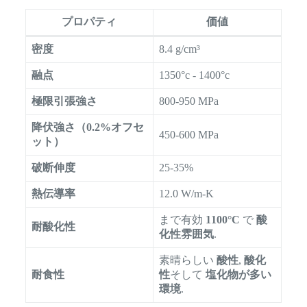
プロパティ
価値
密度
8.4 g/cm³
融点
1350°c - 1400°c
極限引張強さ
800-950 MPa
降伏強さ（0.2%オフセ
450-600 MPa
ット）
破断伸度
25-35%
熱伝導率
12.0 W/m-K
まで有効
1100°C
で
酸
耐酸化性
化性雰囲気
.
素晴らしい
酸性
,
酸化
耐食性
性
そして
塩化物が多い
環境
.