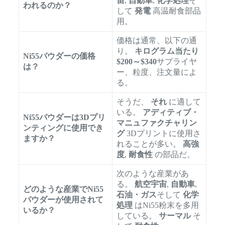
宙
,
自動車
,
化学処理
そ
われるのか？
して
発電
高温耐食部品
用。
価格は通常、以下の通
り。
キログラム当たり
Ni55パウダーの価格
$200～$340
サプライヤ
は？
ー、粒度、注文量によ
る。
そうだ、
それ
に適して
いる。
アディティブ・
Ni55パウダーは3Dプリ
マニュファクチャリン
ンティングに使用でき
グ
3Dプリントに使用さ
ますか？
れることが多い。
高強
度
,
耐食性
の部品だ。
次のような産業があ
る。
航空宇宙
,
自動車
,
どのような産業でNi55
石油・ガス
そして
化学
パウダーが使用されて
処理
はNi55粉末を多用
いるか？
している。
サーマル
そ