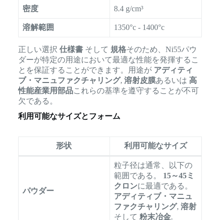
密度
8.4 g/cm³
溶解範囲
1350°c - 1400°c
正しい選択
仕様書
そして
規格
そのため、Ni55パウ
ダーが特定の用途において最適な性能を発揮するこ
とを保証することができます。用途が
アディティ
ブ・マニュファクチャリング
,
溶射皮膜
あるいは
高
性能産業用部品
これらの基準を遵守することが不可
欠である。
利用可能なサイズとフォーム
形状
利用可能なサイズ
粒子径は通常、以下の
範囲である。
15～45ミ
クロン
に最適である。
パウダー
アディティブ・マニュ
ファクチャリング
,
溶射
そして
粉末冶金
.