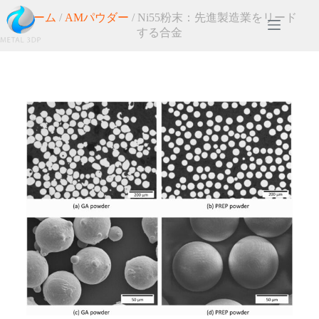
ホーム
/
AMパウダー
/ Ni55粉末：先進製造業をリード
する合金