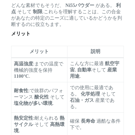
どんな素材でもそうだ、
Ni55パウダー
がある。
利
点
そして
制限
.これらを理解することは、この合金
があなたの特定のニーズに適しているかどうかを判
断するのに役立ちます。
メリット
メリット
説明
こんな方に最適
航空宇
高温強度
:までの温度で
宙
,
自動車
そして
産業
機械的強度を保持
1100°C
.
用途
.
での使用に最適であ
耐食性
:で抜群のパフォ
る。
化学処理
そして
ーマンス
酸化性
そして
石油・ガス
産業であ
塩化物が多い環境
.
る。
熱安定性
:耐えられる
熱
確保
長寿命
過酷な条件
サイクル
そして
高熱環
下で。
境
.