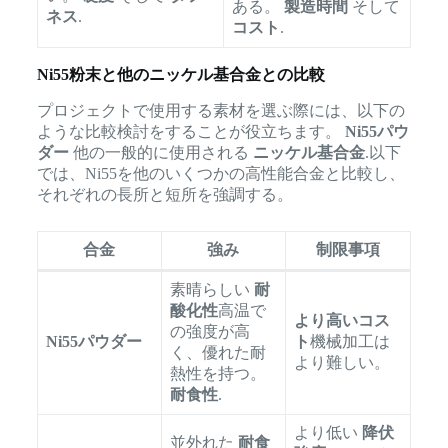
ある。
製造時間
そして
ネス
.
コスト
.
Ni55粉末と他のニッケル基合金との比較
プロジェクトで使用する素材を選ぶ際には、以下の
ような比較検討をすることが役立ちます。
Ni55パウ
ダー
他の一般的に使用される
ニッケル基合金
.以下
では、Ni55を他のいくつかの高性能合金と比較し、
それぞれの長所と短所を強調する。
合金
強み
制限事項
素晴らしい
耐
酸化性
高温で
より高いコス
の強度が高
Ni55パウダー
ト
機械加工は
く、優れた耐
より難しい。
熱性を持つ。
耐食性
.
より低い
降伏
並外れた
耐食