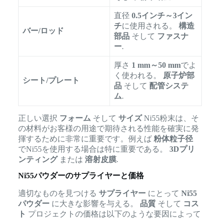
直径
0.5インチ～3イン
チ
に使用される。
構造
バー/ロッド
部品
そして
ファスナ
ー
.
厚さ
1 mm～50 mm
でよ
く使われる。
原子炉部
シート/プレート
品
そして
配管システ
ム
.
正しい選択
フォーム
そして
サイズ
Ni55粉末は、そ
の材料がお客様の用途で期待される性能を確実に発
揮するために非常に重要です。例えば
粉体粒子径
でNi55を使用する場合は特に重要である。
3Dプリ
ンティング
または
溶射皮膜
.
Ni55パウダーのサプライヤーと価格
適切なものを見つける
サプライヤー
にとって
Ni55
パウダー
に大きな影響を与える。
品質
そして
コス
ト
プロジェクトの価格は以下のような要因によって