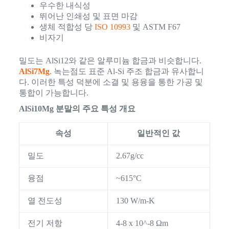
우수한 내식성
뛰어난 인쇄성 및 표면 마감
생체 적합성 당
ISO 10993
및 ASTM F67
비자기
밀도는 AlSi12와 같은 알루미늄 합금과 비슷합니다.
AlSi7Mg
. 녹는점도 표준 Al-Si 주조 합금과 유사합니
다. 이러한 특성 덕분에 소결 및 용융을 통한 가공 및
통합이 가능합니다.
AlSi10Mg 분말의 주요 특성 개요
속성
일반적인 값
밀도
2.67g/cc
융점
~615°C
열 전도성
130 W/m-K
전기 저항
4-8 x 10^-8 Ωm