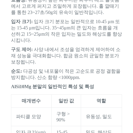
에서 고르게 퍼지고 조밀하게 포장됩니다. 홀 깔때기
를 통한 23~27초/50g의 유속이 일반적입니다.
입자 크기:
입자 크기 분포는 일반적으로 10-45 μm 또
는 15-45 μm입니다. 35~45μm의 큰 입자는 흐름을 개
선하고 15~25μm의 작은 입자는 밀도와 해상도를 향상
시킵니다.
구도 제어:
사양 내에서 조성을 엄격하게 제어하여 소
재 성능을 극대화합니다. 합금 원소의 균일한 분포가
보장됩니다.
순도:
다공성 및 내포물이 적은 고순도로 공정 결함을
방지합니다. 산소 함량 <1000ppm.
AlSi10Mg 분말의 일반적인 특성 및 특성
매개변수
일반 값
역할
구형 >
파티클 모양
유동성, 밀도
90%
입자 크기(μm)
15-45
밀도, 해상도