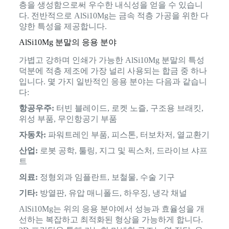
층을 생성함으로써 우수한 내식성을 얻을 수 있습니
다. 전반적으로 AlSi10Mg는 금속 적층 가공을 위한 다
양한 특성을 제공합니다.
AlSi10Mg 분말의 응용 분야
가볍고 강하며 인쇄가 가능한 AlSi10Mg 분말의 특성
덕분에 적층 제조에 가장 널리 사용되는 합금 중 하나
입니다. 몇 가지 일반적인 응용 분야는 다음과 같습니
다:
항공우주:
터빈 블레이드, 로켓 노즐, 구조용 브래킷,
위성 부품, 무인항공기 부품
자동차:
파워트레인 부품, 피스톤, 터보차저, 열교환기
산업:
로봇 공학, 툴링, 지그 및 픽스처, 드라이브 샤프
트
의료:
정형외과 임플란트, 보철물, 수술 기구
기타:
방열판, 유압 매니폴드, 하우징, 냉각 채널
AlSi10Mg는 위의 응용 분야에서 성능과 효율성을 개
선하는 복잡하고 최적화된 형상을 가능하게 합니다.