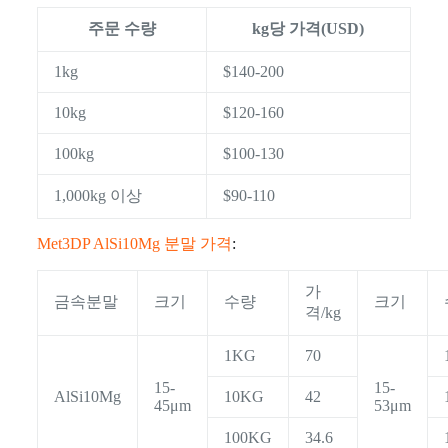
주문 수량
kg당 가격(USD)
1kg
$140-200
10kg
$120-160
100kg
$100-130
1,000kg 이상
$90-110
Met3DP AlSi10Mg 분말 가격
:
가
금속분말
크기
수량
크기
격/kg
1KG
70
15-
15-
AlSi10Mg
10KG
42
45μm
53μm
100KG
34.6