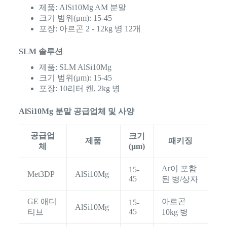
제품: AlSi10Mg AM 분말
크기 범위(μm): 15-45
포장: 아르곤 2 - 12kg 병 12개
SLM 솔루션
제품: SLM AlSi10Mg
크기 범위(μm): 15-45
포장: 10리터 캔, 2kg 병
AlSi10Mg 분말 공급업체 및 사양
공급업
크기
제품
패키징
체
(μm)
Ar이 포함
15-
Met3DP
AlSi10Mg
45
된 병/상자
GE 애디
아르곤
15-
AlSi10Mg
45
티브
10kg 병