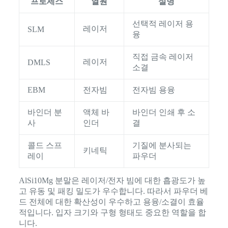
프로세스
열원
설명
선택적 레이저 용
레이저
SLM
융
직접 금속 레이저
레이저
DMLS
소결
EBM
전자빔
전자빔 용융
바인더 분
액체 바
바인더 인쇄 후 소
사
인더
결
콜드 스프
기질에 분사되는
키네틱
레이
파우더
AlSi10Mg 분말은 레이저/전자 빔에 대한 흡광도가 높
고 유동 및 패킹 밀도가 우수합니다. 따라서 파우더 베
드 전체에 대한 확산성이 우수하고 용융/소결이 효율
적입니다. 입자 크기와 구형 형태도 중요한 역할을 합
니다.