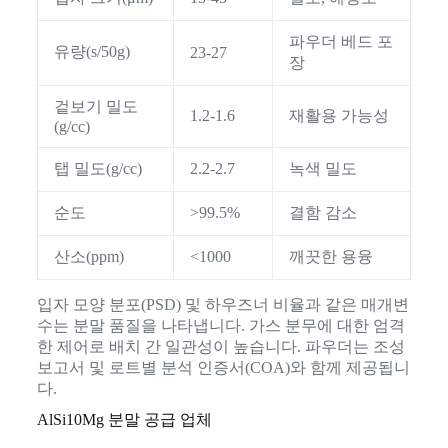
파우더 베드 포
유량(s/50g)
23-27
장
겉보기 밀도
1.2-1.6
재활용 가능성
(g/cc)
탭 밀도(g/cc)
2.2-2.7
녹색 밀도
순도
>99.5%
결함 감소
산소(ppm)
<1000
깨끗한 용융
입자 모양 분포(PSD) 및 하우즈너 비율과 같은 매개변
수는 분말 품질을 나타냅니다. 가스 분무에 대한 엄격
한 제어로 배치 간 일관성이 높습니다. 파우더는 조성
보고서 및 로트별 분석 인증서(COA)와 함께 제공됩니
다.
AlSi10Mg 분말 공급 업체