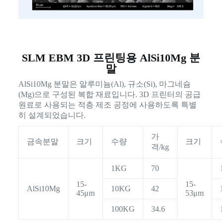
SLM EBM 3D 프린팅용 AlSi10Mg 분
말
AlSi10Mg 분말은 알루미늄(Al), 규소(Si), 마그네슘
(Mg)으로 구성된 복합 재료입니다. 3D 프린터의 공급
원료로 사용되는 적층 제조 공정에 사용하도록 특별
히 설계되었습니다.
가
금속분말
크기
수량
크기
격/kg
1KG
70
15-
15-
AlSi10Mg
10KG
42
45μm
53μm
100KG
34.6