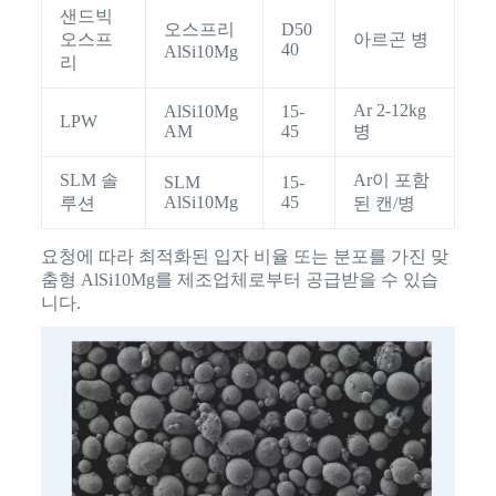
샌드빅
오스프리
D50
오스프
아르곤 병
40
AlSi10Mg
리
Ar 2-12kg
AlSi10Mg
15-
LPW
AM
45
병
SLM 솔
Ar이 포함
SLM
15-
AlSi10Mg
45
루션
된 캔/병
요청에 따라 최적화된 입자 비율 또는 분포를 가진 맞
춤형 AlSi10Mg를 제조업체로부터 공급받을 수 있습
니다.