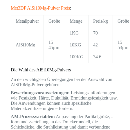
Met3DP AlSi10Mg-Pulver Preis
:
Metallpulver
Größe
Menge
Preis/kg
Größe
1KG
70
15-
15-
AlSi10Mg
10KG
42
45μm
53μm
100KG
34.6
Die Wahl des AlSi10Mg-Pulvers
Zu den wichtigsten Überlegungen bei der Auswahl von
AlSi10Mg-Pulver gehören:
Bewerbungsvoraussetzungen:
Leistungsanforderungen
wie Festigkeit, Härte, Duktilität, Ermüdungsfestigkeit usw.
Die Anwendungen können auch spezifische
Materialzertifizierungen erfordern.
AM-Prozessvariablen:
Anpassung der Partikelgröße, -
form und -verteilung an das Druckermodell, die
Schichtdicke, die Strahlleistung und damit verbundene