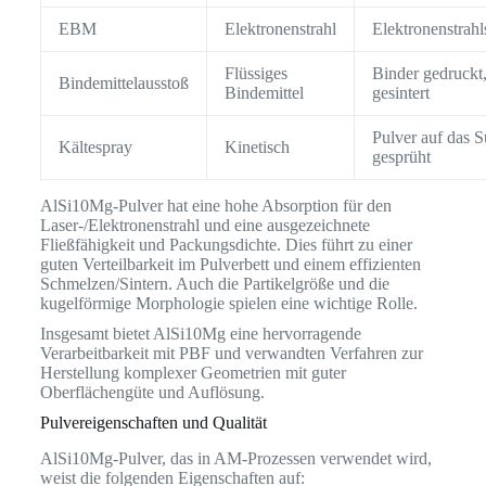
EBM
Elektronenstrahl
Elektronenstrah
Flüssiges
Binder gedruckt
Bindemittelausstoß
Bindemittel
gesintert
Pulver auf das S
Kältespray
Kinetisch
gesprüht
AlSi10Mg-Pulver hat eine hohe Absorption für den
Laser-/Elektronenstrahl und eine ausgezeichnete
Fließfähigkeit und Packungsdichte. Dies führt zu einer
guten Verteilbarkeit im Pulverbett und einem effizienten
Schmelzen/Sintern. Auch die Partikelgröße und die
kugelförmige Morphologie spielen eine wichtige Rolle.
Insgesamt bietet AlSi10Mg eine hervorragende
Verarbeitbarkeit mit PBF und verwandten Verfahren zur
Herstellung komplexer Geometrien mit guter
Oberflächengüte und Auflösung.
Pulvereigenschaften und Qualität
AlSi10Mg-Pulver, das in AM-Prozessen verwendet wird,
weist die folgenden Eigenschaften auf: