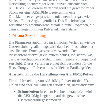
Herstellung hochwertiger Metallpulver, einschließlich
AlSi10Mg. Bei diesem Verfahren wird ein geschmolzener
Strom aus einer AlSi10Mg-Legierung in eine
Druckkammer eingespritzt, die mit einem Inertgas, wie
Stickstoff oder Argon, gefüllt ist. Das Hochdruckgas
zerstäubt das geschmolzene Metall in feine Tröpfchen, die
dann zu kugelförmigen Pulverteilchen erstarren.
2.
Plasma-Zerstäubung
Die Plasmazerstäubung ist ein ähnliches Verfahren wie die
Gaszerstäubung, allerdings wird dabei ein Plasmabrenner
anstelle eines Druckgasstroms verwendet. Der
Plasmabrenner erzeugt ein extrem heißes, ionisiertes Gas,
das das geschmolzene Metall in noch feinere Pulverpartikel
zerstäubt. Dieses Verfahren eignet sich besonders für die
Herstellung von Pulvern mit sehr kleinen Partikelgrößen.
Ausrüstung für die Herstellung von AlSi10Mg-Pulver
Für die Herstellung von AlSi10Mg-Pulver für den 3D-
Druck sind spezielle Anlagen erforderlich, unter anderem:
Schmelzofen:
In einem Hochtemperaturofen wird
die AlSi10Mg-Legierung auf die gewünschte
Gießtemperatur geschmolzen.