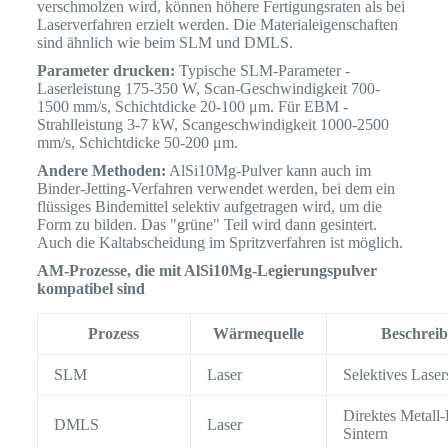
verschmolzen wird, können höhere Fertigungsraten als bei
Laserverfahren erzielt werden. Die Materialeigenschaften
sind ähnlich wie beim SLM und DMLS.
Parameter drucken:
Typische SLM-Parameter -
Laserleistung 175-350 W, Scan-Geschwindigkeit 700-
1500 mm/s, Schichtdicke 20-100 μm. Für EBM -
Strahlleistung 3-7 kW, Scangeschwindigkeit 1000-2500
mm/s, Schichtdicke 50-200 μm.
Andere Methoden:
AlSi10Mg-Pulver kann auch im
Binder-Jetting-Verfahren verwendet werden, bei dem ein
flüssiges Bindemittel selektiv aufgetragen wird, um die
Form zu bilden. Das "grüne" Teil wird dann gesintert.
Auch die Kaltabscheidung im Spritzverfahren ist möglich.
AM-Prozesse, die mit AlSi10Mg-Legierungspulver
kompatibel sind
Prozess
Wärmequelle
Beschrei
SLM
Laser
Selektives Lase
Direktes Metall-
DMLS
Laser
Sintern