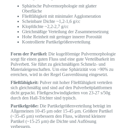
Sphärische Pulvermorphologie mit glatter
Oberfläche
Fließfähigkeit mit minimaler Agglomeration
Scheinbare Dichte ~1,2-1,6 g/cc
Klopfdichte ~2,2-2,7 g/cc
Gleichmäßige Verteilung der Zusammensetzung
Hohe Reinheit mit geringer innerer Porosität
Kontrollierte Partikelgrößenverteilung
Form der Partikel:
Die kugelförmige Pulvermorphologie
sorgt für einen guten Fluss und eine gute Verteilbarkeit im
Pulverbett. Sie führt zu gleichmäßigen Schmelz- und
Materialeigenschaften. Um eine Sphärizität von >90% zu
erreichen, wird in der Regel Gasverdüsung eingesetzt.
Fließfähigkeit:
Pulver mit hoher Fließfähigkeit verteilen
sich gleichmäßig und sind auf den Pulverbettplattformen
dicht gepackt. Fließgeschwindigkeiten von 23-27 s/50g
durch den Hall-Trichter sind typisch.
Partikelgröße:
Die Partikelgrößenverteilung beträgt im
Allgemeinen 10-45 μm oder 15-45 μm. Größere Partikel
(~35-45 μm) verbessern den Fluss, während kleinere
Partikel (~15-25 μm) die Dichte und Auflösung
verbessern.