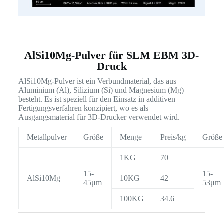
AlSi10Mg-Pulver für SLM EBM 3D-
Druck
AlSi10Mg-Pulver ist ein Verbundmaterial, das aus
Aluminium (Al), Silizium (Si) und Magnesium (Mg)
besteht. Es ist speziell für den Einsatz in additiven
Fertigungsverfahren konzipiert, wo es als
Ausgangsmaterial für 3D-Drucker verwendet wird.
Metallpulver
Größe
Menge
Preis/kg
Größe
1KG
70
15-
15-
AlSi10Mg
10KG
42
45μm
53μm
100KG
34.6