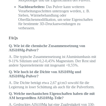
Morphologie und die Eigenschaften des Pulvers.
Nachbearbeiten:
Das Pulver kann weiteren
Verarbeitungsschritten unterzogen werden, z. B.
Sieben, Wärmebehandlung oder
Oberflächenmodifikation, um seine Eigenschaften
für bestimmte 3D-Druckanwendungen zu
verbessern.
FAQs
Q. Wie ist die chemische Zusammensetzung von
AlSi10Mg-Pulver?
A. Die typische Zusammensetzung ist Aluminiumbasis mit
9-11% Silizium und 0,2-0,45% Magnesium. Der Rest sind
andere Spurenelemente mit insgesamt <0,55%.
Q. Wie hoch ist die Dichte von AlSi10Mg und
AlSi10Mg-Pulver?
A. Die Dichte beträgt etwa 2,67 g/cm3 sowohl für die
Legierung in loser Schüttung als auch für die Pulverform.
Q. Welche mechanischen Eigenschaften haben die mit
AM hergestellten AlSi10Mg-Teile?
A. Gedrucktes AlSi10Mg hat eine Zugfestigkeit von 330-