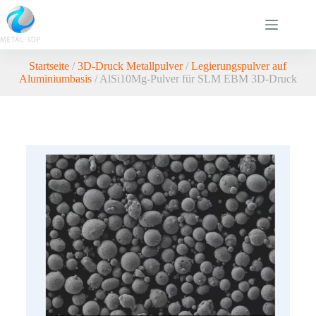
Startseite
/
3D-Druck Metallpulver
/
Legierungspulver auf
Aluminiumbasis
/ AlSi10Mg-Pulver für SLM EBM 3D-Druck