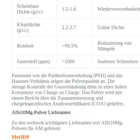
Scheinbare
1.2-1.6
Wiederverwertbarkeit
Dichte (g/cc)
Klopfdichte
2.2-2.7
Grüne Dichte
(g/cc)
Reduzierung von
Reinheit
>99,5%
Mängeln
Sauerstoff (ppm)
<1000
Sauberes Schmelzen
Parameter wie die Partikelformverteilung (PSD) und das
Hausner-Verhältnis zeigen die Pulverqualität an. Die
strenge Kontrolle der Gaszerstäubung führt zu einer hohen
Konsistenz von Charge zu Charge. Das Pulver wird mit
einem Bericht über die Zusammensetzung und
chargenspezifischen Analysezertifikaten (COA) geliefert.
AlSi10Mg-Pulver Lieferanten
Zu den weltweit wichtigsten Lieferanten von AlSi10Mg-
Pulvern für AM gehören:
Met3DP