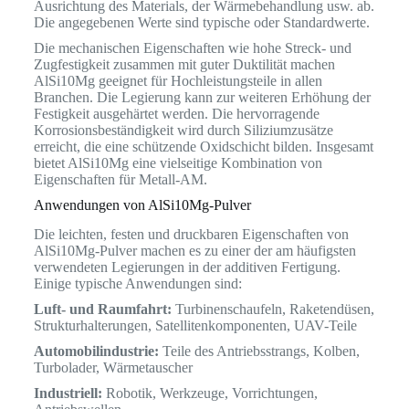
Ausrichtung des Materials, der Wärmebehandlung usw. ab.
Die angegebenen Werte sind typische oder Standardwerte.
Die mechanischen Eigenschaften wie hohe Streck- und
Zugfestigkeit zusammen mit guter Duktilität machen
AlSi10Mg geeignet für Hochleistungsteile in allen
Branchen. Die Legierung kann zur weiteren Erhöhung der
Festigkeit ausgehärtet werden. Die hervorragende
Korrosionsbeständigkeit wird durch Siliziumzusätze
erreicht, die eine schützende Oxidschicht bilden. Insgesamt
bietet AlSi10Mg eine vielseitige Kombination von
Eigenschaften für Metall-AM.
Anwendungen von AlSi10Mg-Pulver
Die leichten, festen und druckbaren Eigenschaften von
AlSi10Mg-Pulver machen es zu einer der am häufigsten
verwendeten Legierungen in der additiven Fertigung.
Einige typische Anwendungen sind:
Luft- und Raumfahrt:
Turbinenschaufeln, Raketendüsen,
Strukturhalterungen, Satellitenkomponenten, UAV-Teile
Automobilindustrie:
Teile des Antriebsstrangs, Kolben,
Turbolader, Wärmetauscher
Industriell:
Robotik, Werkzeuge, Vorrichtungen,