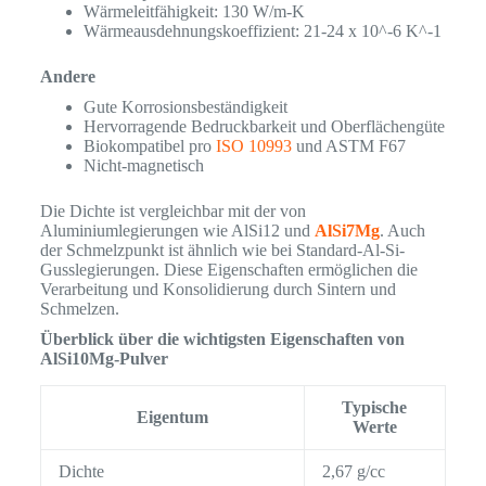
Wärmeleitfähigkeit: 130 W/m-K
Wärmeausdehnungskoeffizient: 21-24 x 10^-6 K^-1
Andere
Gute Korrosionsbeständigkeit
Hervorragende Bedruckbarkeit und Oberflächengüte
Biokompatibel pro
ISO 10993
und ASTM F67
Nicht-magnetisch
Die Dichte ist vergleichbar mit der von
Aluminiumlegierungen wie AlSi12 und
AlSi7Mg
. Auch
der Schmelzpunkt ist ähnlich wie bei Standard-Al-Si-
Gusslegierungen. Diese Eigenschaften ermöglichen die
Verarbeitung und Konsolidierung durch Sintern und
Schmelzen.
Überblick über die wichtigsten Eigenschaften von
AlSi10Mg-Pulver
Typische
Eigentum
Werte
Dichte
2,67 g/cc