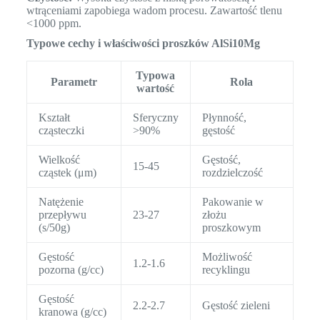
wtrąceniami zapobiega wadom procesu. Zawartość tlenu
<1000 ppm.
Typowe cechy i właściwości proszków AlSi10Mg
Typowa
Parametr
Rola
wartość
Kształt
Sferyczny
Płynność,
cząsteczki
>90%
gęstość
Wielkość
Gęstość,
15-45
cząstek (μm)
rozdzielczość
Natężenie
Pakowanie w
przepływu
23-27
złożu
(s/50g)
proszkowym
Gęstość
Możliwość
1.2-1.6
pozorna (g/cc)
recyklingu
Gęstość
2.2-2.7
Gęstość zieleni
kranowa (g/cc)