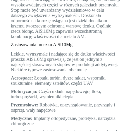
wysokowydajnych części w różnych gałęziach przemysłu.
Stop może być utwardzany wydzieleniowo w celu
dalszego zwiększenia wytrzymałości. Doskonała
odporność na korozję osiągana jest dzięki dodatkom
krzemu tworzącym ochronną warstwę tlenku. Ogólnie
rzecz biorąc, AlSi10Mg zapewnia wszechstronną
kombinację właściwości dla metalu AM.
Zastosowania proszku AlSi10Mg
Lekkie, wytrzymałe i nadające się do druku właściwości
proszku AlSi10Mg sprawiają, że jest on jednym z
najczęściej stosowanych stopów w produkcji addytywnej.
Niektóre typowe zastosowania obejmują:
Aerospace:
Łopatki turbin, dysze rakiet, wsporniki
strukturalne, elementy satelitów, części UAV
Motoryzacja:
Części układu napędowego, tłoki,
turbosprężarki, wymienniki ciepła
Przemysłowe:
Robotyka, oprzyrządowanie, przyrządy i
osprzęt, wały napędowe
Medyczne:
Implanty ortopedyczne, protetyka, narzędzia
chirurgiczne