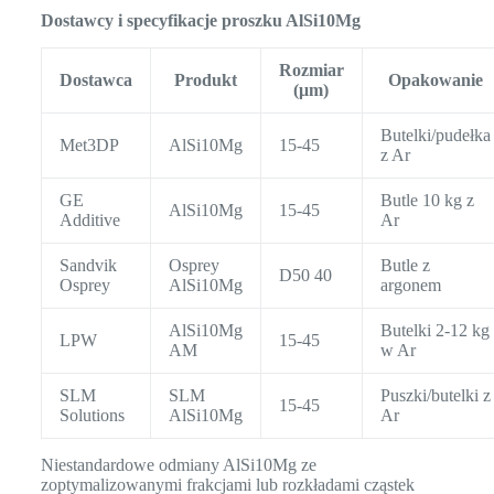
Dostawcy i specyfikacje proszku AlSi10Mg
Rozmiar
Dostawca
Produkt
Opakowanie
(μm)
Butelki/pudełka
Met3DP
AlSi10Mg
15-45
z Ar
GE
Butle 10 kg z
AlSi10Mg
15-45
Additive
Ar
Sandvik
Osprey
Butle z
D50 40
Osprey
AlSi10Mg
argonem
AlSi10Mg
Butelki 2-12 kg
LPW
15-45
AM
w Ar
SLM
SLM
Puszki/butelki z
15-45
Solutions
AlSi10Mg
Ar
Niestandardowe odmiany AlSi10Mg ze
zoptymalizowanymi frakcjami lub rozkładami cząstek