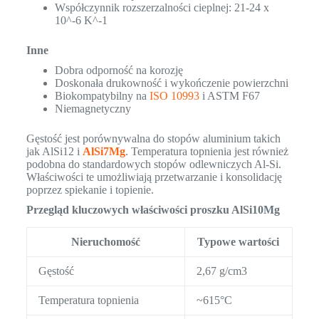
Współczynnik rozszerzalności cieplnej: 21-24 x
10^-6 K^-1
Inne
Dobra odporność na korozję
Doskonała drukowność i wykończenie powierzchni
Biokompatybilny na
ISO 10993
i ASTM F67
Niemagnetyczny
Gęstość jest porównywalna do stopów aluminium takich
jak AlSi12 i
AlSi7Mg
. Temperatura topnienia jest również
podobna do standardowych stopów odlewniczych Al-Si.
Właściwości te umożliwiają przetwarzanie i konsolidację
poprzez spiekanie i topienie.
Przegląd kluczowych właściwości proszku AlSi10Mg
Nieruchomość
Typowe wartości
Gęstość
2,67 g/cm3
Temperatura topnienia
~615°C