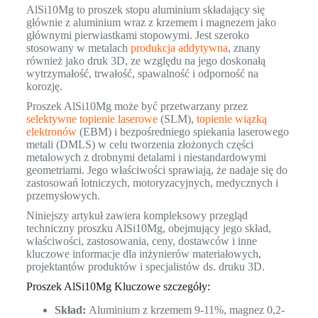
AlSi10Mg to proszek stopu aluminium składający się
głównie z aluminium wraz z krzemem i magnezem jako
głównymi pierwiastkami stopowymi. Jest szeroko
stosowany w metalach
produkcja addytywna
, znany
również jako druk 3D, ze względu na jego doskonałą
wytrzymałość, trwałość, spawalność i odporność na
korozję.
Proszek AlSi10Mg może być przetwarzany przez
selektywne topienie laserowe
(SLM),
topienie wiązką
elektronów
(EBM) i bezpośredniego spiekania laserowego
metali (DMLS) w celu tworzenia złożonych części
metalowych z drobnymi detalami i niestandardowymi
geometriami. Jego właściwości sprawiają, że nadaje się do
zastosowań lotniczych, motoryzacyjnych, medycznych i
przemysłowych.
Niniejszy artykuł zawiera kompleksowy przegląd
techniczny proszku AlSi10Mg, obejmujący jego skład,
właściwości, zastosowania, ceny, dostawców i inne
kluczowe informacje dla inżynierów materiałowych,
projektantów produktów i specjalistów ds. druku 3D.
Proszek AlSi10Mg Kluczowe szczegóły:
Skład:
Aluminium z krzemem 9-11%, magnez 0,2-