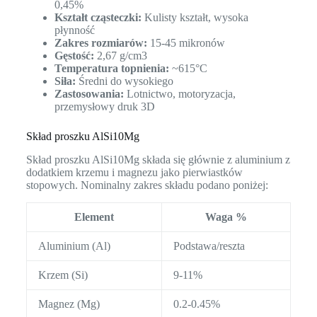
0,45%
Kształt cząsteczki:
Kulisty kształt, wysoka
płynność
Zakres rozmiarów:
15-45 mikronów
Gęstość:
2,67 g/cm3
Temperatura topnienia:
~615°C
Siła:
Średni do wysokiego
Zastosowania:
Lotnictwo, motoryzacja,
przemysłowy druk 3D
Skład proszku AlSi10Mg
Skład proszku AlSi10Mg składa się głównie z aluminium z
dodatkiem krzemu i magnezu jako pierwiastków
stopowych. Nominalny zakres składu podano poniżej:
Element
Waga %
Aluminium (Al)
Podstawa/reszta
Krzem (Si)
9-11%
Magnez (Mg)
0.2-0.45%