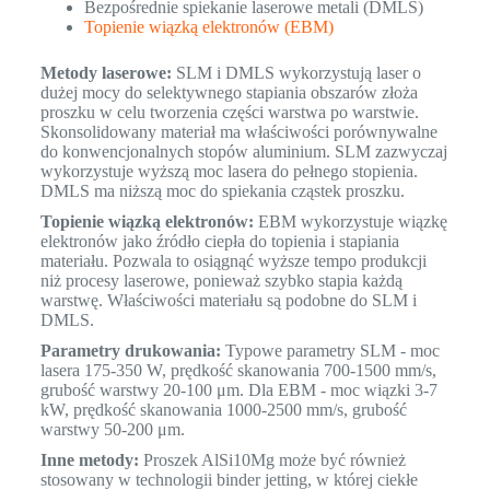
Bezpośrednie spiekanie laserowe metali (DMLS)
Topienie wiązką elektronów (EBM)
Metody laserowe:
SLM i DMLS wykorzystują laser o
dużej mocy do selektywnego stapiania obszarów złoża
proszku w celu tworzenia części warstwa po warstwie.
Skonsolidowany materiał ma właściwości porównywalne
do konwencjonalnych stopów aluminium. SLM zazwyczaj
wykorzystuje wyższą moc lasera do pełnego stopienia.
DMLS ma niższą moc do spiekania cząstek proszku.
Topienie wiązką elektronów:
EBM wykorzystuje wiązkę
elektronów jako źródło ciepła do topienia i stapiania
materiału. Pozwala to osiągnąć wyższe tempo produkcji
niż procesy laserowe, ponieważ szybko stapia każdą
warstwę. Właściwości materiału są podobne do SLM i
DMLS.
Parametry drukowania:
Typowe parametry SLM - moc
lasera 175-350 W, prędkość skanowania 700-1500 mm/s,
grubość warstwy 20-100 μm. Dla EBM - moc wiązki 3-7
kW, prędkość skanowania 1000-2500 mm/s, grubość
warstwy 50-200 μm.
Inne metody:
Proszek AlSi10Mg może być również
stosowany w technologii binder jetting, w której ciekłe