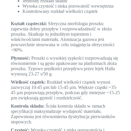
Jednolity rozkład składu
Wysoka czystość i niska porowatość wewnętrzna
Kontrolowany rozkład wielkości cząstek
Kształt cząsteczki:
Sferyczna morfologia proszku
zapewnia dobry przepływ i rozprowadzalność w złożu
proszku. Skutkuje to jednolitym topieniem i
właściwościami materiału. Atomizacja gazowa jest
powszechnie stosowana w celu osiągnięcia sferyczności
>90%.
Płynność:
Proszki o wysokiej sypkości rozprowadzają się
równomiernie i są gęsto upakowane na platformach złoża
proszku. Typowe prędkości przepływu przez lejek Halla
wynoszą 23-27 s/50 g.
Wielkość cząstek:
Rozkład wielkości cząstek wynosi
zazwyczaj 10-45 μm lub 15-45 μm. Większe cząstki ~35-
45 μm poprawiają przepływ, podczas gdy mniejsze ~15-25
μm zwiększają gęstość i rozdzielczość.
Kontrola składu:
Ścisła kontrola składu w ramach
specyfikacji maksymalizuje wydajność materiału.
Zapewniona jest równomierna dystrybucja pierwiastków
stopowych.
Czystość:
Wysoka czystość z niską porowatością i