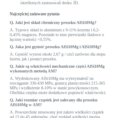
określonych zastosowań druku 3D.
Najczęściej zadawane pytania
Q. Jaki jest skład chemiczny proszku AlSi10Mg?
A. Typowy skład to aluminium z 9-11% krzemu i 0,2-
0,45% magnezu. Pozostałe to inne pierwiastki śladowe o
łącznej wartości <0,55%.
Q. Jaka jest gęstość proszku AlSi10Mg i AlSi10Mg?
A. Gęstość wynosi około 2,67 g / cm3 zarówno dla stopu
luzem, jak i postaci proszku.
Q. Jakie są właściwości mechaniczne części AlSi10Mg
wykonanych metodą AM?
A. Wydrukowany AlSi10Mg ma wytrzymałość na
rozciąganie 330-430 MPa, granicę plastyczności 215-365
MPa i wydłużenie 8-10% w stanie powykonawczym.
Obróbka cieplna może dodatkowo poprawić właściwości.
Q. Jaki rozmiar cząstek jest zalecany dla proszku
AlSi10Mg w AM?
A. Powszechnie stosowany jest zakres wielkości cząstek
od 15 do 45 mikronów, choć rozkład wielkości można