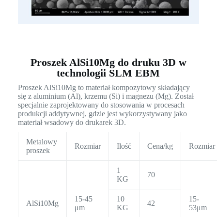
Proszek AlSi10Mg do druku 3D w
technologii SLM EBM
Proszek AlSi10Mg to materiał kompozytowy składający
się z aluminium (Al), krzemu (Si) i magnezu (Mg). Został
specjalnie zaprojektowany do stosowania w procesach
produkcji addytywnej, gdzie jest wykorzystywany jako
materiał wsadowy do drukarek 3D.
Metalowy
Rozmiar
Ilość
Cena/kg
Rozmiar
proszek
1
70
KG
15-45
10
15-
AlSi10Mg
42
μm
KG
53μm