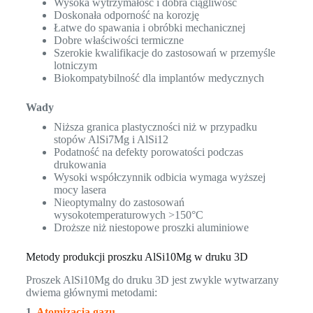
Wysoka wytrzymałość i dobra ciągliwość
Doskonała odporność na korozję
Łatwe do spawania i obróbki mechanicznej
Dobre właściwości termiczne
Szerokie kwalifikacje do zastosowań w przemyśle
lotniczym
Biokompatybilność dla implantów medycznych
Wady
Niższa granica plastyczności niż w przypadku
stopów AlSi7Mg i AlSi12
Podatność na defekty porowatości podczas
drukowania
Wysoki współczynnik odbicia wymaga wyższej
mocy lasera
Nieoptymalny do zastosowań
wysokotemperaturowych >150°C
Droższe niż niestopowe proszki aluminiowe
Metody produkcji proszku AlSi10Mg w druku 3D
Proszek AlSi10Mg do druku 3D jest zwykle wytwarzany
dwiema głównymi metodami:
1.
Atomizacja gazu