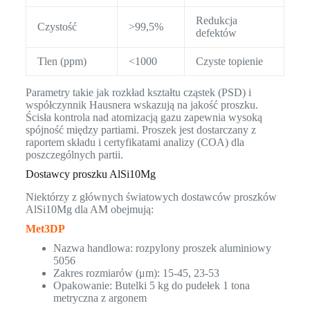
Redukcja
Czystość
>99,5%
defektów
Tlen (ppm)
<1000
Czyste topienie
Parametry takie jak rozkład kształtu cząstek (PSD) i
współczynnik Hausnera wskazują na jakość proszku.
Ścisła kontrola nad atomizacją gazu zapewnia wysoką
spójność między partiami. Proszek jest dostarczany z
raportem składu i certyfikatami analizy (COA) dla
poszczególnych partii.
Dostawcy proszku AlSi10Mg
Niektórzy z głównych światowych dostawców proszków
AlSi10Mg dla AM obejmują:
Met3DP
Nazwa handlowa: rozpylony proszek aluminiowy
5056
Zakres rozmiarów (μm): 15-45, 23-53
Opakowanie: Butelki 5 kg do pudełek 1 tona
metryczna z argonem