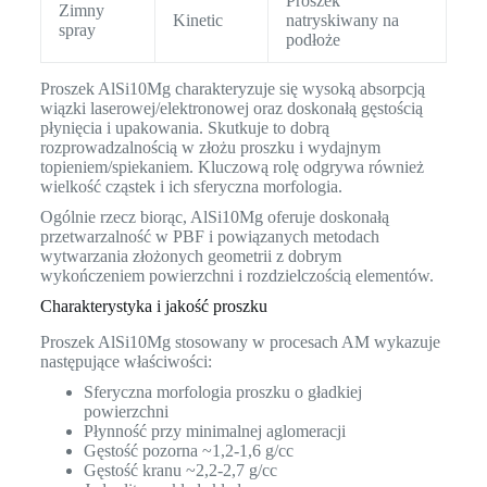
Proszek
Zimny
Kinetic
natryskiwany na
spray
podłoże
Proszek AlSi10Mg charakteryzuje się wysoką absorpcją
wiązki laserowej/elektronowej oraz doskonałą gęstością
płynięcia i upakowania. Skutkuje to dobrą
rozprowadzalnością w złożu proszku i wydajnym
topieniem/spiekaniem. Kluczową rolę odgrywa również
wielkość cząstek i ich sferyczna morfologia.
Ogólnie rzecz biorąc, AlSi10Mg oferuje doskonałą
przetwarzalność w PBF i powiązanych metodach
wytwarzania złożonych geometrii z dobrym
wykończeniem powierzchni i rozdzielczością elementów.
Charakterystyka i jakość proszku
Proszek AlSi10Mg stosowany w procesach AM wykazuje
następujące właściwości:
Sferyczna morfologia proszku o gładkiej
powierzchni
Płynność przy minimalnej aglomeracji
Gęstość pozorna ~1,2-1,6 g/cc
Gęstość kranu ~2,2-2,7 g/cc