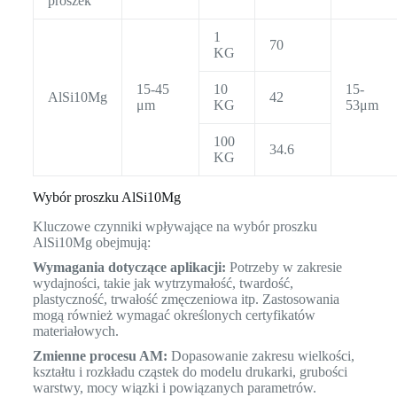
proszek
1
70
KG
15-45
10
15-
AlSi10Mg
42
μm
KG
53μm
100
34.6
KG
Wybór proszku AlSi10Mg
Kluczowe czynniki wpływające na wybór proszku
AlSi10Mg obejmują:
Wymagania dotyczące aplikacji:
Potrzeby w zakresie
wydajności, takie jak wytrzymałość, twardość,
plastyczność, trwałość zmęczeniowa itp. Zastosowania
mogą również wymagać określonych certyfikatów
materiałowych.
Zmienne procesu AM:
Dopasowanie zakresu wielkości,
kształtu i rozkładu cząstek do modelu drukarki, grubości
warstwy, mocy wiązki i powiązanych parametrów.