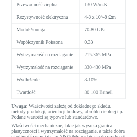
Przewodność cieplna
130 W/m-K
Rezystywność elektryczna
4-8 x 10^-8 Ωm
Moduł Younga
70-80 GPa
Współczynnik Poissona
0.33
Wytrzymałość na rozciąganie
215-365 MPa
Wytrzymałość na rozciąganie
330-430 MPa
Wydłużenie
8-10%
Twardość
80-100 Brinell
Uwaga:
Właściwości zależą od dokładnego składu,
metody produkcji, orientacji budowy, obróbki cieplnej itp.
Podane wartości są typowe lub standardowe.
Właściwości mechaniczne, takie jak wysoka granica
plastyczności i wytrzymałość na rozciąganie, a także dobra
ciągliwość sprawiają, że AlSi10Mg nadaje się do produkcji