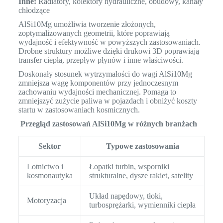
Inne:
Radiatory, kolektory hydrauliczne, obudowy, kanały
chłodzące
AlSi10Mg umożliwia tworzenie złożonych,
zoptymalizowanych geometrii, które poprawiają
wydajność i efektywność w powyższych zastosowaniach.
Drobne struktury możliwe dzięki drukowi 3D poprawiają
transfer ciepła, przepływ płynów i inne właściwości.
Doskonały stosunek wytrzymałości do wagi AlSi10Mg
zmniejsza wagę komponentów przy jednoczesnym
zachowaniu wydajności mechanicznej. Pomaga to
zmniejszyć zużycie paliwa w pojazdach i obniżyć koszty
startu w zastosowaniach kosmicznych.
Przegląd zastosowań AlSi10Mg w różnych branżach
Sektor
Typowe zastosowania
Lotnictwo i
Łopatki turbin, wsporniki
kosmonautyka
strukturalne, dysze rakiet, satelity
Układ napędowy, tłoki,
Motoryzacja
turbosprężarki, wymienniki ciepła