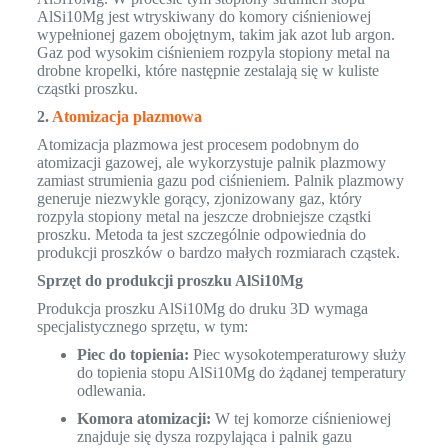
AlSi10Mg jest wtryskiwany do komory ciśnieniowej
wypełnionej gazem obojętnym, takim jak azot lub argon.
Gaz pod wysokim ciśnieniem rozpyla stopiony metal na
drobne kropelki, które następnie zestalają się w kuliste
cząstki proszku.
2.
Atomizacja plazmowa
Atomizacja plazmowa jest procesem podobnym do
atomizacji gazowej, ale wykorzystuje palnik plazmowy
zamiast strumienia gazu pod ciśnieniem. Palnik plazmowy
generuje niezwykle gorący, zjonizowany gaz, który
rozpyla stopiony metal na jeszcze drobniejsze cząstki
proszku. Metoda ta jest szczególnie odpowiednia do
produkcji proszków o bardzo małych rozmiarach cząstek.
Sprzęt do produkcji proszku AlSi10Mg
Produkcja proszku AlSi10Mg do druku 3D wymaga
specjalistycznego sprzętu, w tym:
Piec do topienia:
Piec wysokotemperaturowy służy
do topienia stopu AlSi10Mg do żądanej temperatury
odlewania.
Komora atomizacji:
W tej komorze ciśnieniowej
znajduje się dysza rozpylająca i palnik gazu