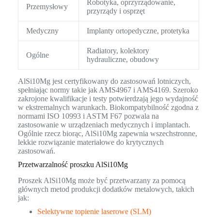
Robotyka, oprzyrządowanie,
Przemysłowy
przyrządy i osprzęt
Medyczny
Implanty ortopedyczne, protetyka
Radiatory, kolektory
Ogólne
hydrauliczne, obudowy
AlSi10Mg jest certyfikowany do zastosowań lotniczych,
spełniając normy takie jak AMS4967 i AMS4169. Szeroko
zakrojone kwalifikacje i testy potwierdzają jego wydajność
w ekstremalnych warunkach. Biokompatybilność zgodna z
normami ISO 10993 i ASTM F67 pozwala na
zastosowanie w urządzeniach medycznych i implantach.
Ogólnie rzecz biorąc, AlSi10Mg zapewnia wszechstronne,
lekkie rozwiązanie materiałowe do krytycznych
zastosowań.
Przetwarzalność proszku AlSi10Mg
Proszek AlSi10Mg może być przetwarzany za pomocą
głównych metod produkcji dodatków metalowych, takich
jak:
Selektywne topienie laserowe (SLM)