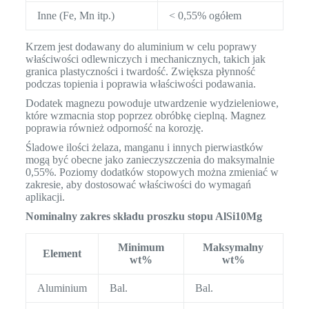
Inne (Fe, Mn itp.)
< 0,55% ogółem
Krzem jest dodawany do aluminium w celu poprawy
właściwości odlewniczych i mechanicznych, takich jak
granica plastyczności i twardość. Zwiększa płynność
podczas topienia i poprawia właściwości podawania.
Dodatek magnezu powoduje utwardzenie wydzieleniowe,
które wzmacnia stop poprzez obróbkę cieplną. Magnez
poprawia również odporność na korozję.
Śladowe ilości żelaza, manganu i innych pierwiastków
mogą być obecne jako zanieczyszczenia do maksymalnie
0,55%. Poziomy dodatków stopowych można zmieniać w
zakresie, aby dostosować właściwości do wymagań
aplikacji.
Nominalny zakres składu proszku stopu AlSi10Mg
Minimum
Maksymalny
Element
wt%
wt%
Aluminium
Bal.
Bal.