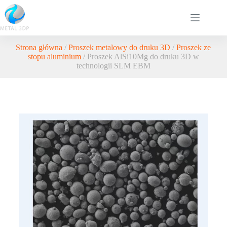
Strona główna
/
Proszek metalowy do druku 3D
/
Proszek ze
stopu aluminium
/ Proszek AlSi10Mg do druku 3D w
technologii SLM EBM