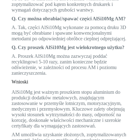
zoptymalizować pod kątem konkretnych drukarek i
wymagań dotyczących grubości warstwy.
Q. Czy można obrabiać/spawać części AlSi10Mg AM?
A. Tak, części AlSi10Mg wykonane za pomocą druku 3D
mogą być obrabiane i spawane konwencjonalnymi
metodami po odpowiedniej obróbce cieplnej odprężającej.
Q. Czy proszek AlSi10Mg jest wielokrotnego użytku?
A. Proszek AlSi10Mg można zazwyczaj poddać
recyklingowi 5-10 razy, zanim konieczne będzie
odświeżenie, w zależności od procesu AM i poziomu
zanieczyszczenia.
Wnioski
AlSi10Mg jest ważnym proszkiem stopu aluminium do
produkcji dodatków metalowych, znajdującym
zastosowanie w przemyśle lotniczym, motoryzacyjnym,
medycznym i przemysłowym. Kluczowe zalety obejmują
wysoki stosunek wytrzymałości do masy, odporność na
korozję, doskonałe właściwości mechaniczne i szerokie
certyfikaty dla wymagających zastosowań.
AM umożliwia uzyskanie złożonych, zoptymalizowanych