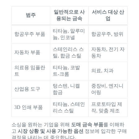
일반적으로 사
서비스 대상 산
범주
용되는 금속
업
티타늄, 알루미
항공우주 부품
항공우주, 방위
늄, 인코넬
스테인리스 스
자동차, 전기 자
자동차 부품
틸, 합금 스틸
동차
의료용 임플란
티타늄, 코발
의료, 치과
트
트-크롬
텅스텐, 니켈
중장비, 엔지니
산업용 도구
합금
어링
티타늄, 스테인
프로토타입 제
3D 인쇄 부품
리스 스틸
작, 맞춤 제조
소싱을 원하는 기업을 위해
도매 금속 부품
를 이해하
고
시장 상황 및 사용 가능한 옵션
정보에 입각한 구매
결정을 내리는 데 중요합니다.