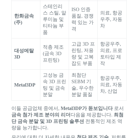
스테인리
ISO 인증
스 스틸, 알
의료, 항공
한화금속
품질, 경쟁
루미늄 및
우주, 자동
(주)
력 있는 가
티타늄 부
차
격
품
고급 3D 프
항공우주,
적층 제조
린팅, 저용
의료, 프로
대성메탈
(금속 3D
3D
량 및 고복
토타입 제
프린팅)
잡도 부품
작
고성능 금
최첨단
항공우주,
속 3D 프린
SEBM 기
의료, 자동
Metal3DP
팅 및 금속
술, 우수한
차, 산업
분말
분말 품질
이들 공급업체 중에서,
Metal3DP가 돋보입니다
로서
금속 첨가 제조 분야의 리더
다음을 제공합니다.
최첨
단 금속 분말 및 3D 프린팅 솔루션
전통적인 제조 역
량을 능가합니다.
우리에 대한 더 자세한 내용은
첨단 제조 기술
, 저희를