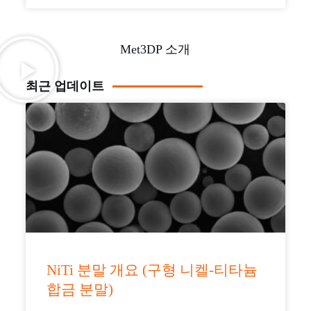
Met3DP 소개
최근 업데이트
NiTi 분말 개요 (구형 니켈-티타늄
합금 분말)