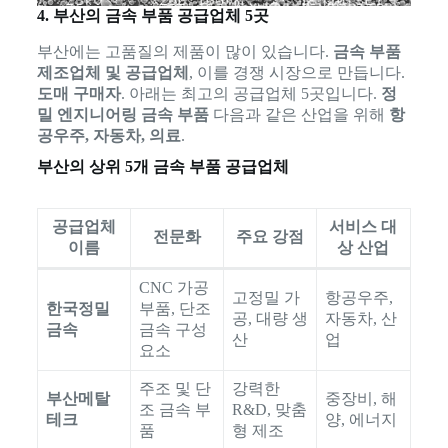
4. 부산의 금속 부품 공급업체 5곳
부산에는 고품질의 제품이 많이 있습니다.
금속 부품
제조업체 및 공급업체
, 이를 경쟁 시장으로 만듭니다.
도매 구매자
. 아래는 최고의 공급업체 5곳입니다.
정
밀 엔지니어링 금속 부품
다음과 같은 산업을 위해
항
공우주, 자동차, 의료
.
부산의 상위 5개 금속 부품 공급업체
공급업체
서비스 대
전문화
주요 강점
이름
상 산업
CNC 가공
고정밀 가
항공우주,
한국정밀
부품, 단조
공, 대량 생
자동차, 산
금속
금속 구성
산
업
요소
주조 및 단
강력한
부산메탈
중장비, 해
조 금속 부
R&D, 맞춤
테크
양, 에너지
품
형 제조