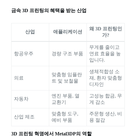
금속 3D 프린팅의 혜택을 받는 산업
왜 3D 프린팅인
산업
애플리케이션
가?
무게를 줄이고
항공우주
경량 구조 부품
연료 효율을 높
입니다.
생체적합성 소
맞춤형 임플란
의료
재, 환자 맞춤형
트 및 보철물
디자인
엔진 부품, 열
고성능 합금, 무
자동차
교환기
게 감소
맞춤형 도구,
주문형 생산, 비
산업 제조
예비 부품
용 절감
3D 프린팅 혁명에서 Metal3DP의 역할