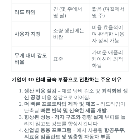
긴 (몇 주에서
짧음 (며칠에서
리드 타임
몇 달)
몇 주)
비용 효율적이
소량 생산에는
사용자 지정
며 완벽한 사용
비쌈
자 정의 가능
가벼운 애플리
무게 대비 강도
표준
케이션에 최적
비율
화됨
기업이 3D 인쇄 금속 부품으로 전환하는 주요 이유
생산 비용 절감
– 재료 낭비 감소 및
최적화된 생
산 공정
비용 절감으로 이어짐.
더 빠른 프로토타입 제작 및 제조
– 리드타임이
단축됨
빠른 반복 및 신속한 제품 개발
.
향상된 성능
-
격자 구조와 경량 설계
부피를 늘
리지 않고도 강도를 향상시킵니다.
산업별 응용 프로그램
– 에서 사용됨
항공우주,
의료용 임플란트 및 맞춤형 자동차 부품
.