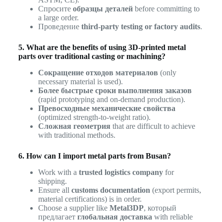
Спросите
образцы деталей
before committing to
a large order.
Проведение
third-party testing or factory audits
.
5. What are the benefits of using 3D-printed metal
parts over traditional casting or machining?
Сокращение отходов материалов
(only
necessary material is used).
Более быстрые сроки выполнения заказов
(rapid prototyping and on-demand production).
Превосходные механические свойства
(optimized strength-to-weight ratio).
Сложная геометрия
that are difficult to achieve
with traditional methods.
6. How can I import metal parts from Busan?
Work with a
trusted logistics company
for
shipping.
Ensure all
customs documentation
(export permits,
material certifications) is in order.
Choose a supplier like
Metal3DP
, который
предлагает
глобальная доставка
with reliable