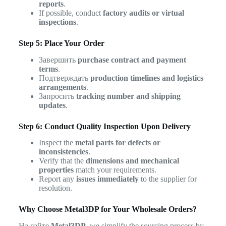
reports
.
If possible, conduct
factory audits or virtual
inspections
.
Step 5: Place Your Order
Завершить
purchase contract and payment
terms
.
Подтверждать
production timelines and logistics
arrangements
.
Запросить
tracking number and shipping
updates
.
Step 6: Conduct Quality Inspection Upon Delivery
Inspect the
metal parts for defects or
inconsistencies
.
Verify that the
dimensions and mechanical
properties
match your requirements.
Report any
issues immediately
to the supplier for
resolution.
Why Choose Metal3DP for Your Wholesale Orders?
На сайте
Metal3DP
, we simplify the sourcing process by