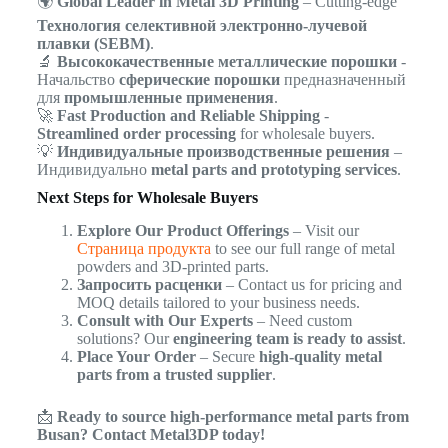
🌍
Global Leader in Metal 3D Printing
– Cutting-edge
Технология селективной электронно-лучевой
плавки (SEBM)
.
🔬
Высококачественные металлические порошки
-
Начальство
сферические порошки
предназначенный
для
промышленные применения
.
🚀
Fast Production and Reliable Shipping
-
Streamlined order processing
for wholesale buyers.
💡
Индивидуальные производственные решения
–
Индивидуально
metal parts and prototyping services
.
Next Steps for Wholesale Buyers
Explore Our Product Offerings
– Visit our
Страница продукта
to see our full range of metal
powders and 3D-printed parts.
Запросить расценки
– Contact us for pricing and
MOQ details tailored to your business needs.
Consult with Our Experts
– Need custom
solutions? Our
engineering team is ready to assist
.
Place Your Order
– Secure
high-quality metal
parts from a trusted supplier
.
📩
Ready to source high-performance metal parts from
Busan? Contact Metal3DP today!