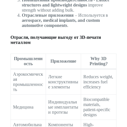
structures and lightweight designs
improve
strength without adding bulk.
Отраслевые приложения
– Используется в
aerospace, medical implants, and custom
automotive components
.
Отрасли, получающие выгоду от 3D-печати
металлом
Промышленн
Why 3D
Приложение
ость
Printing?
Аэрокосмическ
Легкие
Reduces weight,
ая
конструктивны
increases fuel
промышленнос
е элементы
efficiency
ть
Biocompatible
Индивидуальн
materials,
Медицина
ые имплантаты
patient-specific
и протезы
designs
Автомобильна
Компоненты
High-