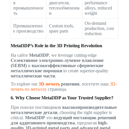
я
двигателя,
performance
промышленнос
теплообменник
alloys, reduced
ть
и
weight
On-demand
Промышленно
Custom tools,
production, cost
е производство
spare parts
reduction
Metal3DP’s Role in the 3D Printing Revolution
На сайте
Metal3DP
, we leverage cutting-edge
Селективное электронно-лучевое плавление
(SEBM)
и
высокоэффективные сферические
металлические порошки
to create superior-quality
металлические части
.
To explore our
3D-печать
решения
, посетите наш
3D-
печать по металлу
страница.
6. Why Choose Metal3DP as Your Trusted Supplier?
При поиске поставщиков
высокопроизводительные
металлические детали
, choosing the right supplier is
critical.
Metal3DP
это
ведущий поставщик решений
для аддитивного производства
, предлагая
high-
quality 3D-printed metal parts and advanced metal