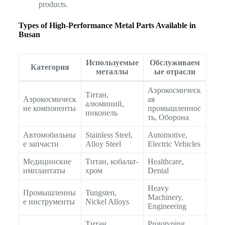
products.
Types of High-Performance Metal Parts Available in
Busan
Используемые
Обслуживаем
Категория
металлы
ые отрасли
Аэрокосмическ
Титан,
Аэрокосмическ
ая
алюминий,
ие компоненты
промышленнос
инконель
ть, Оборона
Автомобильны
Stainless Steel,
Automotive,
е запчасти
Alloy Steel
Electric Vehicles
Медицинские
Титан, кобальт-
Healthcare,
имплантаты
хром
Dental
Heavy
Промышленны
Tungsten,
Machinery,
е инструменты
Nickel Alloys
Engineering
Титан,
Prototyping,