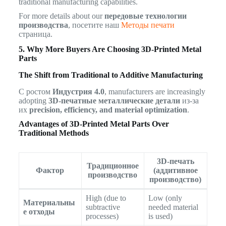
traditional manufacturing capabilities.
For more details about our
передовые технологии
производства
, посетите наш
Методы печати
страница.
5. Why More Buyers Are Choosing 3D-Printed Metal
Parts
The Shift from Traditional to Additive Manufacturing
С ростом
Индустрия 4.0
, manufacturers are increasingly
adopting
3D-печатные металлические детали
из-за
их
precision, efficiency, and material optimization
.
Advantages of 3D-Printed Metal Parts Over
Traditional Methods
3D-печать
Традиционное
Фактор
(аддитивное
производство
производство)
High (due to
Low (only
Материальны
subtractive
needed material
е отходы
processes)
is used)