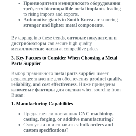
Производители медицинского оборудования
требуется
biocompatible metal implants
, leading
to rising imports and exports.
Automotive giants in South Korea
are sourcing
stronger and lighter metal components
.
By tapping into these trends,
оптовые покупатели и
дистрибьюторы
can secure high-quality
металлические части
at competitive prices.
3. Key Factors to Consider When Choosing a Metal
Parts Supplier
Выбор правильного
metal parts supplier
имеет
решающее значение для обеспечения
product quality,
reliability, and cost-effectiveness
. Ниже приведены
ключевые факторы для оценки
when sourcing from
Busan:
1. Manufacturing Capabilities
Предлагает ли поставщик
CNC machining,
casting, forging, or additive manufacturing
?
Смогут ли они справиться
bulk orders and
custom specifications
?