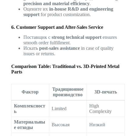
precision and material efficiency
.
Оцените их
in-house R&D and engineering
support
for product customization.
6. Customer Support and After-Sales Service
Поставщик с
strong technical support
ensures
smooth order fulfillment.
Искать
post-sales assistance
in case of quality
issues or returns.
Comparison Table: Traditional vs. 3D-Printed Metal
Parts
Традиционное
Фактор
3D-печать
производство
Комплексност
High
Limited
ь
Complexity
Материальны
Высокая
Низкий
е отходы