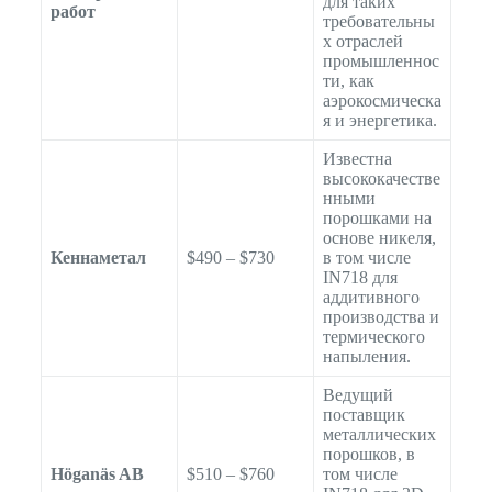
для таких
работ
требовательны
х отраслей
промышленнос
ти, как
аэрокосмическа
я и энергетика.
Известна
высококачестве
нными
порошками на
основе никеля,
Кеннаметал
$490 – $730
в том числе
IN718 для
аддитивного
производства и
термического
напыления.
Ведущий
поставщик
металлических
порошков, в
Höganäs AB
$510 – $760
том числе