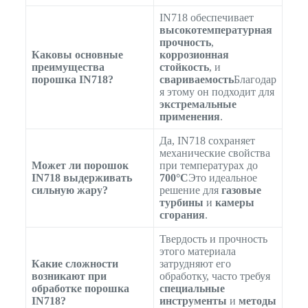
IN718 обеспечивает
высокотемпературная
прочность
,
Каковы основные
коррозионная
преимущества
стойкость
, и
порошка IN718?
свариваемость
Благодар
я этому он подходит для
экстремальные
применения
.
Да, IN718 сохраняет
механические свойства
Может ли порошок
при температурах до
IN718 выдерживать
700°C
Это идеальное
сильную жару?
решение для
газовые
турбины
и
камеры
сгорания
.
Твердость и прочность
этого материала
Какие сложности
затрудняют его
возникают при
обработку, часто требуя
обработке порошка
специальные
IN718?
инструменты
и
методы