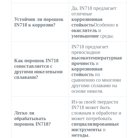
Да, IN718 предлагает
отличные
Устойчив ли порошок
коррозионная
IN718 к коррозии?
стойкость
Особенно в
окислитель
и
уменьшение
среды.
IN718 предлагает
превосходное
высокотемпературная
Как порошок IN718
прочность
и
сопоставляется с
коррозионная
другими никелевыми
стойкость
по
сплавами?
сравнению со многими
другими сплавами на
основе никеля.
Из-за своей твердости
IN718 может быть
Легко ли
сложным в обработке и
обрабатывать
может потребовать
порошок IN718?
специализированные
инструменты
и
методы
.