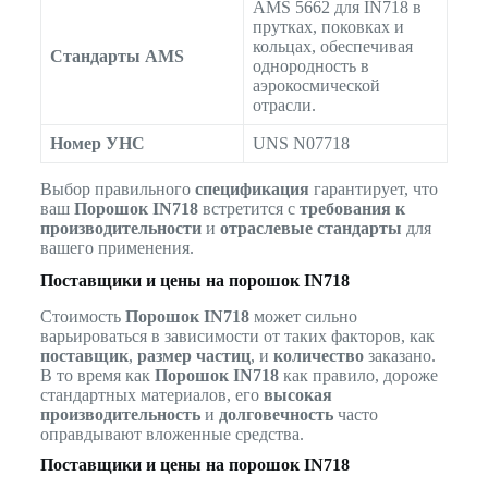
AMS 5662 для IN718 в
прутках, поковках и
кольцах, обеспечивая
Стандарты AMS
однородность в
аэрокосмической
отрасли.
Номер УНС
UNS N07718
Выбор правильного
спецификация
гарантирует, что
ваш
Порошок IN718
встретится с
требования к
производительности
и
отраслевые стандарты
для
вашего применения.
Поставщики и цены на порошок IN718
Стоимость
Порошок IN718
может сильно
варьироваться в зависимости от таких факторов, как
поставщик
,
размер частиц
, и
количество
заказано.
В то время как
Порошок IN718
как правило, дороже
стандартных материалов, его
высокая
производительность
и
долговечность
часто
оправдывают вложенные средства.
Поставщики и цены на порошок IN718