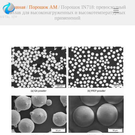
Главная
/
Порошок AM
/ Порошок IN718: превосходный
сплав для высоконагруженных и высокотемпературных
применений