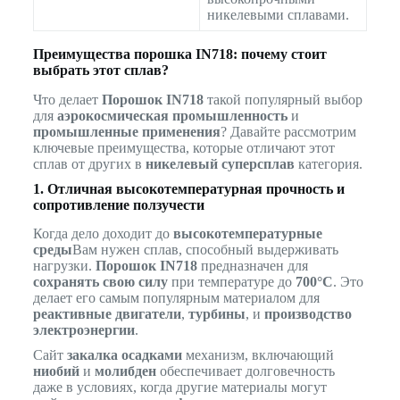
никелевыми сплавами.
Преимущества порошка IN718: почему стоит
выбрать этот сплав?
Что делает
Порошок IN718
такой популярный выбор
для
аэрокосмическая промышленность
и
промышленные применения
? Давайте рассмотрим
ключевые преимущества, которые отличают этот
сплав от других в
никелевый суперсплав
категория.
1. Отличная высокотемпературная прочность и
сопротивление ползучести
Когда дело доходит до
высокотемпературные
среды
Вам нужен сплав, способный выдерживать
нагрузки.
Порошок IN718
предназначен для
сохранять свою силу
при температуре до
700°C
. Это
делает его самым популярным материалом для
реактивные двигатели
,
турбины
, и
производство
электроэнергии
.
Сайт
закалка осадками
механизм, включающий
ниобий
и
молибден
обеспечивает долговечность
даже в условиях, когда другие материалы могут