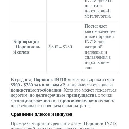
IN718 для 3D-
печати и
порошковой
металлургии.
Поставляет
высококачестве
нные порошки
Корпорация
IN718 для
"Порошковы
$500 – $750
лазерной
й сплав
наплавки и
сплавления в
порошковом
слое.
В среднем,
Порошок IN718
может варьироваться от
$500 - $780 за килограмм
В зависимости от вашего
конкретные требования
. Хотя это может показаться
дорогим, но
долгосрочные преимущества
с точки
зрения
долговечность
и
производительность
часто
перевешивают первоначальные затраты.
Сравнение плюсов и минусов
Прежде чем принять решение о том.
Порошок IN718
подходящий материал для вашего проекта,