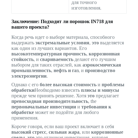
для точного
изготовления.
Заключение: Подходит ли порошок IN718 для
вашего проекта?
Когда речь идет о выборе материала, способного
выдержать
экстремальные условия
,
это
выделяется
как один из лучших вариантов. Его
высокотемпературная прочность
,
коррозионная
стойкость
, и
свариваемость
делают его лучшим
выбором для таких отраслей, как
аэрокосмическая
промышленность
,
нефть и газ
, и
производство
электроэнергии
.
Однако с его
более высокая стоимость
и
проблемы
обработки
Необходимо взвесить
плюсы и минусы
прежде чем принять решение. Хотя
это
предлагает
превосходная производительность
, the
первоначальные инвестиции
и
требования к
обработке
может не подойти для любого
применения.
Короче говоря, если ваш проект включает в себя
высокий стресс
,
сильная жара
, или
коррозионные
среды
,
это
это отличная инвестиция, которая