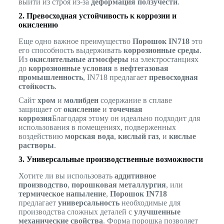
выйти из строя из-за
деформация ползучести
.
2. Превосходная устойчивость к коррозии и
окислению
Еще одно важное преимущество
Порошок IN718
это
его способность выдерживать
коррозионные среды
.
Из
окислительные атмосферы
на электростанциях
до
коррозионные условия
в
нефтегазовая
промышленность
, IN718 предлагает
превосходная
стойкость
.
Сайт
хром
и
молибден
содержание в сплаве
защищает от
окисление
и
точечная
коррозия
Благодаря этому он идеально подходит для
использования в помещениях, подверженных
воздействию
морская вода
,
кислый газ
, и
кислые
растворы
.
3. Универсальные производственные возможности
Хотите ли вы использовать
аддитивное
производство
,
порошковая металлургия
, или
термическое напыление
,
Порошок IN718
предлагает
универсальность
необходимые для
производства сложных деталей с
улучшенные
механические свойства
. Форма порошка позволяет