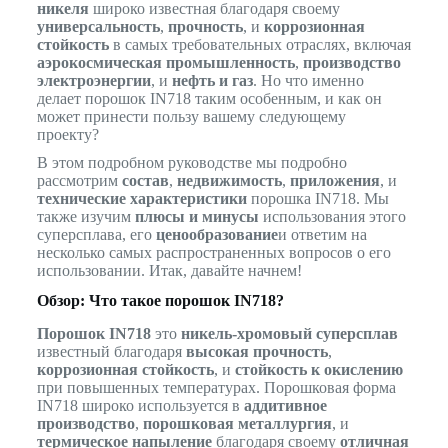
никеля
широко известная благодаря своему
универсальность
,
прочность
, и
коррозионная
стойкость
в самых требовательных отраслях, включая
аэрокосмическая промышленность
,
производство
электроэнергии
, и
нефть и газ
. Но что именно
делает порошок IN718 таким особенным, и как он
может принести пользу вашему следующему
проекту?
В этом подробном руководстве мы подробно
рассмотрим
состав
,
недвижимость
,
приложения
, и
технические характеристики
порошка IN718. Мы
также изучим
плюсы и минусы
использования этого
суперсплава, его
ценообразование
и ответим на
несколько самых распространенных вопросов о его
использовании. Итак, давайте начнем!
Обзор: Что такое порошок IN718?
Порошок IN718
это
никель-хромовый суперсплав
известный благодаря
высокая прочность
,
коррозионная стойкость
, и
стойкость к окислению
при повышенных температурах. Порошковая форма
IN718 широко используется в
аддитивное
производство
,
порошковая металлургия
, и
термическое напыление
благодаря своему
отличная