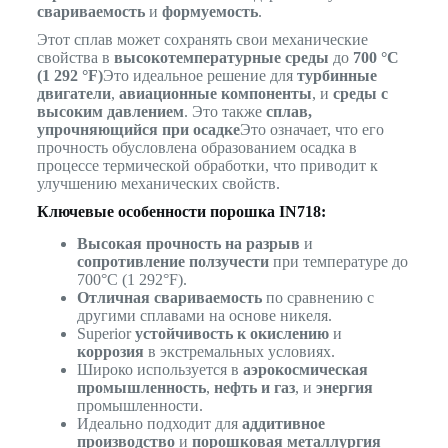
свариваемость
и
формуемость
.
Этот сплав может сохранять свои механические
свойства в
высокотемпературные среды
до
700 °C
(1 292 °F)
Это идеальное решение для
турбинные
двигатели
,
авиационные компоненты
, и
среды с
высоким давлением
. Это также
сплав,
упрочняющийся при осадке
Это означает, что его
прочность обусловлена образованием осадка в
процессе термической обработки, что приводит к
улучшению механических свойств.
Ключевые особенности порошка IN718:
Высокая прочность на разрыв
и
сопротивление ползучести
при температуре до
700°C (1 292°F).
Отличная свариваемость
по сравнению с
другими сплавами на основе никеля.
Superior
устойчивость к окислению
и
коррозия
в экстремальных условиях.
Широко используется в
аэрокосмическая
промышленность
,
нефть и газ
, и
энергия
промышленности.
Идеально подходит для
аддитивное
производство
и
порошковая металлургия