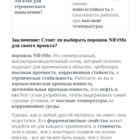
NiFeMo для
своему
термического
износостойкость
и
напыления?
способность работать
при
высокие
температуры
.
Заключение: Стоит ли выбирать порошок NiFeMo
для своего проекта?
порошок NiFeMo
Это универсальный,
высокопроизводительный сплав, который отлично
подходит для применения в областях, требующих
высокая прочность
,
коррозионная стойкость
, и
термическая стабильность
. Работаете ли вы в
аэрокосмическая промышленность
,
автомобильная промышленность
, или
нефть и
газ
Этот сплав разработан, чтобы выдерживать самые
суровые условия, от
высокие температуры
на
коррозионные среды
.
Однако, как и любой другой материал, он имеет свои
недостатки. Его
ферромагнитные свойства
может
подойти не для каждого применения, и
стоимость
-
хотя и ниже, чем у некоторых сплавов на основе
никеля, - все же может быть выше, чем у более