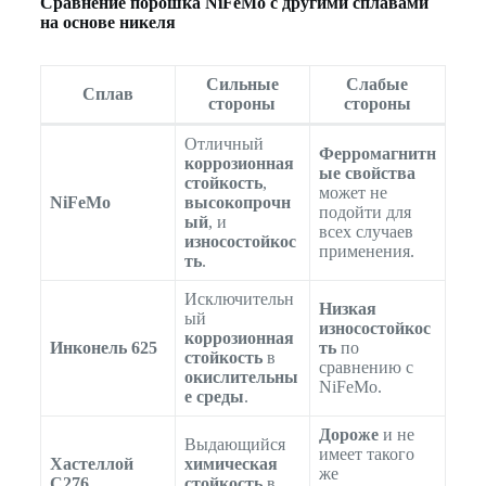
Сравнение порошка NiFeMo с другими сплавами
на основе никеля
Сильные
Слабые
Сплав
стороны
стороны
Отличный
Ферромагнитн
коррозионная
ые свойства
стойкость
,
может не
NiFeMo
высокопрочн
подойти для
ый
, и
всех случаев
износостойкос
применения.
ть
.
Исключительн
Низкая
ый
износостойкос
коррозионная
Инконель 625
ть
по
стойкость
в
сравнению с
окислительны
NiFeMo.
е среды
.
Дороже
и не
Выдающийся
имеет такого
Хастеллой
химическая
же
C276
стойкость
в