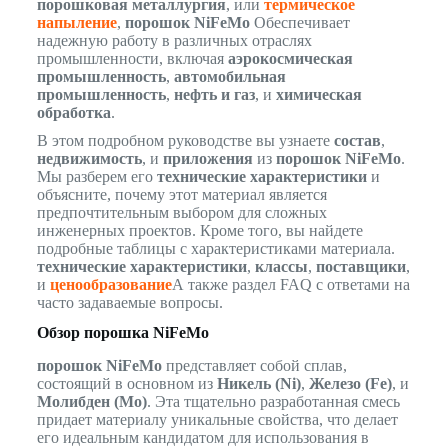
порошковая металлургия
, или
термическое
напыление
,
порошок NiFeMo
Обеспечивает
надежную работу в различных отраслях
промышленности, включая
аэрокосмическая
промышленность
,
автомобильная
промышленность
,
нефть и газ
, и
химическая
обработка
.
В этом подробном руководстве вы узнаете
состав
,
недвижимость
, и
приложения
из
порошок NiFeMo
.
Мы разберем его
технические характеристики
и
объясните, почему этот материал является
предпочтительным выбором для сложных
инженерных проектов. Кроме того, вы найдете
подробные таблицы с характеристиками материала.
технические характеристики
,
классы
,
поставщики
,
и
ценообразование
А также раздел FAQ с ответами на
часто задаваемые вопросы.
Обзор порошка NiFeMo
порошок NiFeMo
представляет собой сплав,
состоящий в основном из
Никель (Ni)
,
Железо (Fe)
, и
Молибден (Mo)
. Эта тщательно разработанная смесь
придает материалу уникальные свойства, что делает
его идеальным кандидатом для использования в