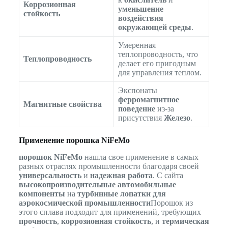
Коррозионная
уменьшение
стойкость
воздействия
окружающей среды
.
Умеренная
теплопроводность, что
Теплопроводность
делает его пригодным
для управления теплом.
Экспонаты
ферромагнитное
Магнитные свойства
поведение
из-за
присутствия
Железо
.
Применение порошка NiFeMo
порошок NiFeMo
нашла свое применение в самых
разных отраслях промышленности благодаря своей
универсальность
и
надежная работа
. С сайта
высокопроизводительные автомобильные
компоненты
на
турбинные лопатки для
аэрокосмической промышленности
Порошок из
этого сплава подходит для применений, требующих
прочность
,
коррозионная стойкость
, и
термическая