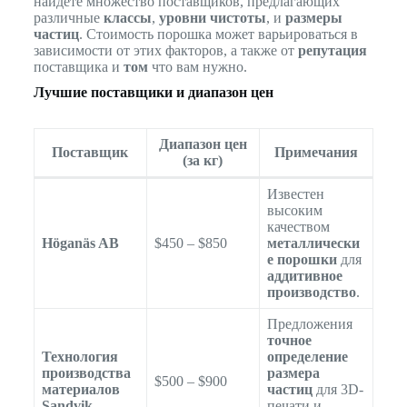
найдете множество поставщиков, предлагающих
различные
классы
,
уровни чистоты
, и
размеры
частиц
. Стоимость порошка может варьироваться в
зависимости от этих факторов, а также от
репутация
поставщика и
том
что вам нужно.
Лучшие поставщики и диапазон цен
Диапазон цен
Поставщик
Примечания
(за кг)
Известен
высоким
качеством
Höganäs AB
$450 – $850
металлически
е порошки
для
аддитивное
производство
.
Предложения
точное
Технология
определение
производства
размера
$500 – $900
материалов
частиц
для 3D-
Sandvik
печати и