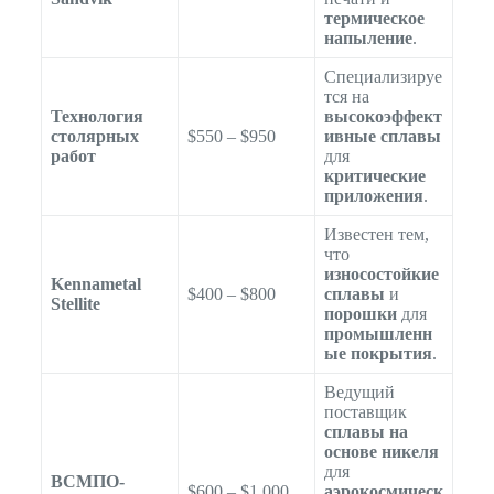
термическое
напыление
.
Специализируе
тся на
Технология
высокоэффект
столярных
$550 – $950
ивные сплавы
работ
для
критические
приложения
.
Известен тем,
что
износостойкие
Kennametal
$400 – $800
сплавы
и
Stellite
порошки
для
промышленн
ые покрытия
.
Ведущий
поставщик
сплавы на
основе никеля
для
ВСМПО-
$600 – $1,000
аэрокосмическ