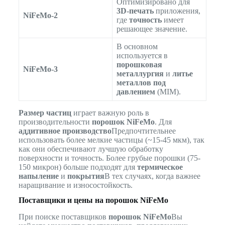
Оптимизировано для
3D-печать
приложения,
NiFeMo-2
где
точность
имеет
решающее значение.
В основном
используется в
порошковая
NiFeMo-3
металлургия
и
литье
металлов под
давлением
(MIM).
Размер частиц
играет важную роль в
производительности
порошок NiFeMo
. Для
аддитивное производство
Предпочтительнее
использовать более мелкие частицы (~15-45 мкм), так
как они обеспечивают лучшую обработку
поверхности и точность. Более грубые порошки (75-
150 микрон) больше подходят для
термическое
напыление
и
покрытия
В тех случаях, когда важнее
наращивание и износостойкость.
Поставщики и цены на порошок NiFeMo
При поиске поставщиков
порошок NiFeMo
Вы