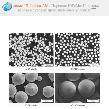
Главная
/
Порошок AM
/ Порошок NiFeMo: Надежная
работа в суровых промышленных условиях