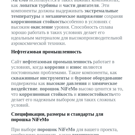
как
лопатки турбины
и
части двигателя
. Эти
компоненты должны выдерживать
экстремальные
температуры
и
механическое напряжение
сохраняя
коррозионная стойкость
особенно в условиях с
высоким
окисление
уровня. Способность сплава
хорошо работать в таких условиях делает его
идеальным материалом для высокопроизводительной
аэрокосмической техники.
Нефтегазовая промышленность
Сайт
нефтегазовая промышленность
работает в
условиях, когда
коррозия
и
износ
являются
постоянными проблемами. Такие компоненты, как
скважинные инструменты
и
буровое оборудование
подвержены как
высокие давления
и
химическое
воздействие
.
порошок NiFeMo
высоко ценится за то,
что
коррозионная стойкость
и
износостойкость
что
делает его надежным выбором для таких сложных
условий.
Спецификации, размеры и стандарты для
порошка NiFeMo
При выборе
порошок NiFeMo
для вашего проекта,
необходимо понимать, какие
технические