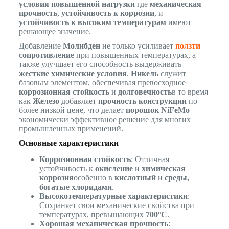
условия повышенной нагрузки
где
механическая
прочность
,
устойчивость к коррозии
, и
устойчивость к высоким температурам
имеют
решающее значение.
Добавление
Молибден
не только усиливает
ползти
сопротивление
при повышенных температурах, а
также улучшает его способность выдерживать
жесткие химические условия
.
Никель
служит
базовым элементом, обеспечивая превосходное
коррозионная стойкость
и
долговечность
в то время
как
Железо
добавляет
прочность конструкции
по
более низкой цене, что делает
порошок NiFeMo
экономически эффективное решение для многих
промышленных применений.
Основные характеристики
Коррозионная стойкость
: Отличная
устойчивость к
окисление
и
химическая
коррозия
особенно в
кислотный
и
среды,
богатые хлоридами
.
Высокотемпературные характеристики
:
Сохраняет свои механические свойства при
температурах, превышающих
700°C
.
Хорошая механическая прочность
: