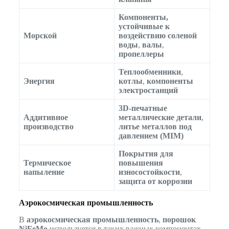
Компоненты,
устойчивые к
Морской
воздействию соленой
воды
,
валы
,
пропеллеры
Теплообменники
,
Энергия
котлы
,
компоненты
электростанций
3D-печатные
Аддитивное
металлические детали
,
производство
литье металлов под
давлением (MIM)
Покрытия для
Термическое
повышения
напыление
износостойкости
,
защита от коррозии
Аэрокосмическая промышленность
В
аэрокосмическая промышленность
,
порошок
NiFeMo
используется в таких важных компонентах,