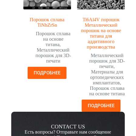
Порошок сплава
Ti6Al4V порошок
TiNbZrSn
Металлический
порошок на основе
Порошок сплава
титана для
на основе
аддитивного
титана
,
производства
Металлический
порошок для 3D-
Металлический
печати
порошок для 3D-
печати
,
Материалы для
ПОДРОБНЕЕ
ортопедических
имплантатов
,
Порошок сплава
на основе титана
ПОДРОБНЕЕ
CONTACT US
Есть вопросы? Отправьте нам сообщение