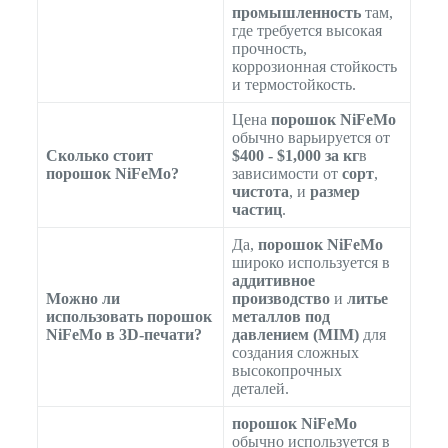
промышленность
там,
где требуется высокая
прочность,
коррозионная стойкость
и термостойкость.
Цена
порошок NiFeMo
обычно варьируется от
Сколько стоит
$400 - $1,000 за кг
в
порошок NiFeMo?
зависимости от
сорт
,
чистота
, и
размер
частиц
.
Да,
порошок NiFeMo
широко используется в
аддитивное
Можно ли
производство
и
литье
использовать порошок
металлов под
NiFeMo в 3D-печати?
давлением (MIM)
для
создания сложных
высокопрочных
деталей.
порошок NiFeMo
обычно используется в