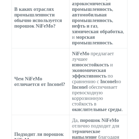
аэрокосмическая
В каких отраслях
промышленность
,
промышленности
автомобильная
обычно используется
промышленность
,
порошок NiFeMo?
нефть и газ
,
химическая обработка
,
и
морская
промышленность
.
NiFeMo
предлагает
лучшее
износостойкость
и
экономическая
эффективность
по
Чем NiFeMo
сравнению с
Inconel
но
отличается от Inconel?
Inconel
обеспечивает
превосходную
коррозионную
стойкость в
окислительные среды
.
Да,
порошок NiFeMo
отлично подходит для
термическое
Подходит ли порошок
напыление
благодаря