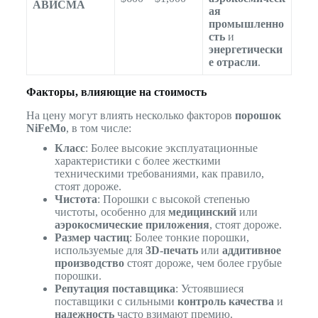
АВИСМА
ая
промышленно
сть
и
энергетически
е отрасли
.
Факторы, влияющие на стоимость
На цену могут влиять несколько факторов
порошок
NiFeMo
, в том числе:
Класс
: Более высокие эксплуатационные
характеристики с более жесткими
техническими требованиями, как правило,
стоят дороже.
Чистота
: Порошки с высокой степенью
чистоты, особенно для
медицинский
или
аэрокосмические приложения
, стоят дороже.
Размер частиц
: Более тонкие порошки,
используемые для
3D-печать
или
аддитивное
производство
стоят дороже, чем более грубые
порошки.
Репутация поставщика
: Устоявшиеся
поставщики с сильными
контроль качества
и
надежность
часто взимают премию.