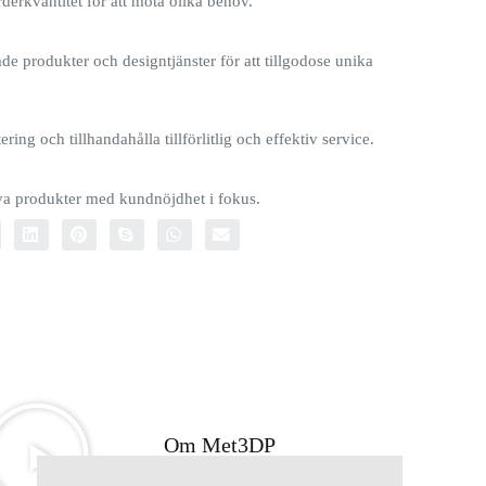
rderkvantitet för att möta olika behov.
e produkter och designtjänster för att tillgodose unika
ring och tillhandahålla tillförlitlig och effektiv service.
iva produkter med kundnöjdhet i fokus.
Om Met3DP