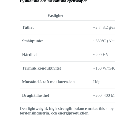
Fysikaliska och mekaniska egenskaper
Fastighet
Täthet
~2.7–3.2 g/c
Smältpunkt
~660°C (Alu
Hårdhet
~200 HV
Termisk konduktivitet
~150 W/m·
Motståndskraft mot korrosion
Hög
Draghållfasthet
~200–400 M
Den
lightweight, high-strength balance
makes this alloy 
fordonsindustrin
, och
energiproduktion
.