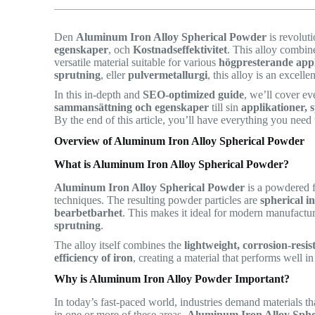
Den
Aluminum Iron Alloy Spherical Powder
is revoluti
egenskaper
, och
Kostnadseffektivitet
. This alloy combi
versatile material suitable for various
högpresterande appl
sprutning
, eller
pulvermetallurgi
, this alloy is an excel
In this in-depth and
SEO-optimized guide
, we’ll cover ev
sammansättning och egenskaper
till sin
applikationer, s
By the end of this article, you’ll have everything you need 
Overview of Aluminum Iron Alloy Spherical Powder
What is Aluminum Iron Alloy Spherical Powder?
Aluminum Iron Alloy Spherical Powder
is a powdered f
techniques. The resulting powder particles are
spherical i
bearbetbarhet
. This makes it ideal for modern manufactur
sprutning
.
The alloy itself combines the
lightweight, corrosion-resi
efficiency of iron
, creating a material that performs well i
Why is Aluminum Iron Alloy Powder Important?
In today’s fast-paced world, industries demand materials th
in one or more of these areas.
Aluminum Iron Alloy Sphe