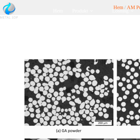
Hem
/
AM Pu
Hem
Produkt
Lösning