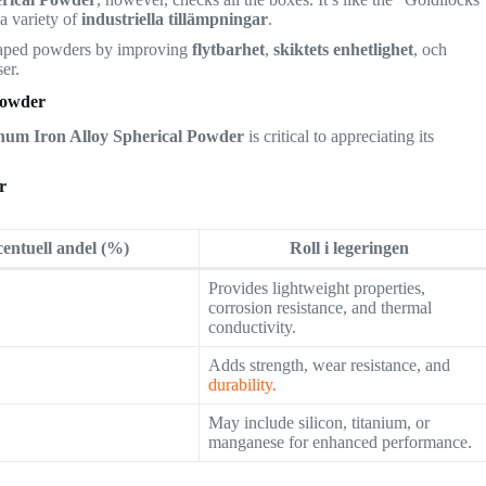
 a variety of
industriella tillämpningar
.
 shaped powders by improving
flytbarhet
,
skiktets enhetlighet
, och
er.
Powder
um Iron Alloy Spherical Powder
is critical to appreciating its
r
entuell andel (%)
Roll i legeringen
Provides lightweight properties,
corrosion resistance, and thermal
conductivity.
Adds strength, wear resistance, and
durability.
May include silicon, titanium, or
manganese for enhanced performance.