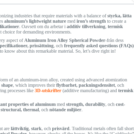
onizing industries that require materials with a balance of
styrka, lätta
nes
aluminum’s lightweight nature
med
iron’s strength
to create a
ikationer
. Oavsett om du arbetar i
additiv tillverkning
,
termisk
lent choice for demanding environments.
ery aspect of
Aluminum Iron Alloy Spherical Powder
-från dess
pecifikationer, prissättning
, och
frequently asked questions (FAQs)
to know about this remarkable material. So, let’s dive right in!
orm of an aluminum-iron alloy, created using advanced atomization
n shape
, which improves their
flytbarhet, packningsdensitet
, och
ing processes like
3D-utskrifter
(additive manufacturing) and
termisk
stant properties of aluminum
med
strength, durability
, och
cost-
n
structural, thermal
, och
nötande miljöer
.
at are
lättviktig
,
stark
, och
prisvärd
. Traditional metals often fall short
rical Powder
, however, checks all the boxes. It’s like the “Goldilocks