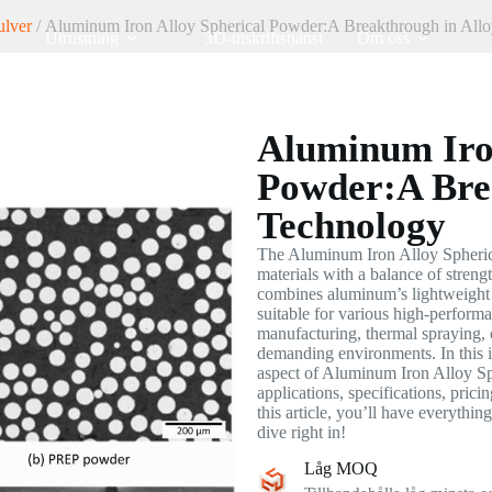
lver
/ Aluminum Iron Alloy Spherical Powder:A Breakthrough in All
Utrustning
3D-utskriftstjänst
Om oss
Aluminum Iron
Powder:A Bre
Technology
The Aluminum Iron Alloy Spherical
materials with a balance of strengt
combines aluminum’s lightweight na
suitable for various high-perform
manufacturing, thermal spraying, o
demanding environments. In this 
aspect of Aluminum Iron Alloy Sp
applications, specifications, pric
this article, you’ll have everythi
dive right in!
Låg MOQ