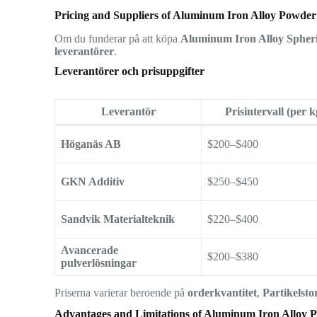
Pricing and Suppliers of Aluminum Iron Alloy Powder
Om du funderar på att köpa
Aluminum Iron Alloy Spher
leverantörer
.
Leverantörer och prisuppgifter
Leverantör
Prisintervall (per k
Höganäs AB
$200–$400
GKN Additiv
$250–$450
Sandvik Materialteknik
$220–$400
Avancerade
$200–$380
pulverlösningar
Priserna varierar beroende på
orderkvantitet
,
Partikelsto
Advantages and Limitations of Aluminum Iron Alloy 