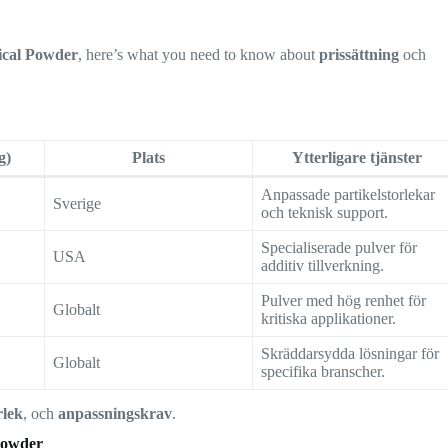
ical Powder
, here’s what you need to know about
prissättning
och
g)
Plats
Ytterligare tjänster
Anpassade partikelstorlekar
Sverige
och teknisk support.
Specialiserade pulver för
USA
additiv tillverkning.
Pulver med hög renhet för
Globalt
kritiska applikationer.
Skräddarsydda lösningar för
Globalt
specifika branscher.
rlek
, och
anpassningskrav
.
Powder