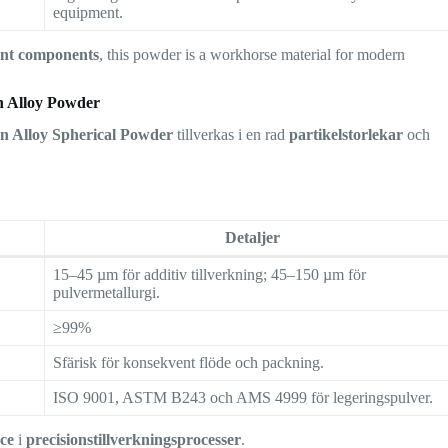
equipment.
tant components
, this powder is a workhorse material for modern
on Alloy Powder
n Alloy Spherical Powder
tillverkas i en rad
partikelstorlekar
och
Detaljer
15–45 µm för additiv tillverkning; 45–150 µm för
pulvermetallurgi.
≥99%
Sfärisk för konsekvent flöde och packning.
ISO 9001, ASTM B243 och AMS 4999 för legeringspulver.
ce
i
precisionstillverkningsprocesser
.