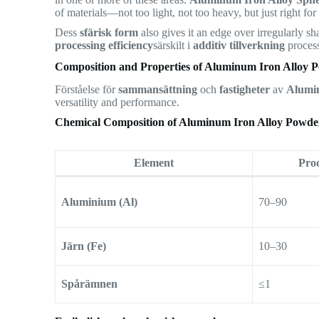
of materials—not too light, not too heavy, but just right for
Dess
sfärisk form
also gives it an edge over irregularly
processing efficiency
särskilt i
additiv tillverkning
process
Composition and Properties of Aluminum Iron Alloy 
Förståelse för
sammansättning
och
fastigheter
av
Alumin
versatility and performance.
Chemical Composition of Aluminum Iron Alloy Powde
Element
Proc
Aluminium (Al)
70–90
Järn (Fe)
10–30
Spårämnen
≤1