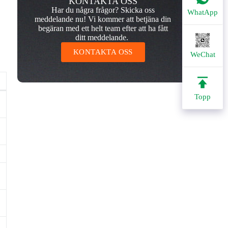
KONTAKTA OSS
Har du några frågor? Skicka oss
WhatApp
meddelande nu! Vi kommer att betjäna din
begäran med ett helt team efter att ha fått
ditt meddelande.
KONTAKTA OSS
WeChat
Topp