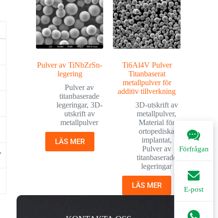
Pulver av TiNbZrSn-
Ti6Al4V Pulver
legering
Titanbaserat
metallpulver för
Pulver av
additiv tillverkning
titanbaserade
legeringar
,
3D-
3D-utskrift av
utskrift av
metallpulver
,
metallpulver
Material för
ortopediska
implantat
,
LÄS MER
Pulver av
Förfrågan
,
titanbaserade
legeringar
LÄS MER
E-post