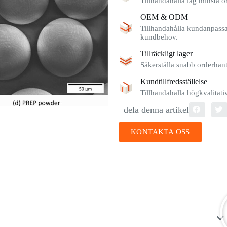
Tillhandahålla låg minsta o
OEM & ODM
Tillhandahålla kundanpassad
kundbehov.
Tillräckligt lager
Säkerställa snabb orderhante
Kundtillfredsställelse
Tillhandahålla högkvalitat
dela denna artikel
KONTAKTA OSS