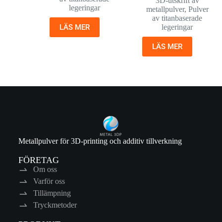
3D-utskrift av
legeringar
metallpulver
,
Pulver
av titanbaserade
LÄS MER
legeringar
LÄS MER
Metallpulver för 3D-printing och additiv tillverkning
FÖRETAG
Om oss
Varför oss
Tillämpning
Tryckmetoder