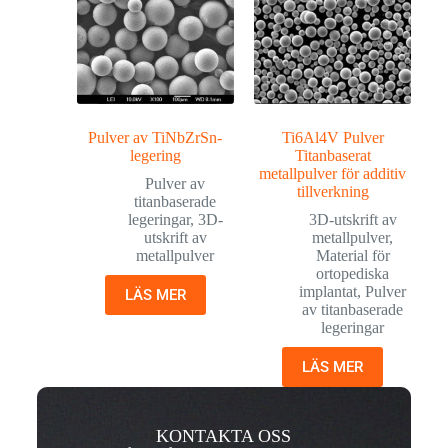
Pulver av TiNbZrSn-
Ti6Al4V Pulver
legering
Titanbaserat
metallpulver för additiv
Pulver av
tillverkning
titanbaserade
legeringar
,
3D-
3D-utskrift av
utskrift av
metallpulver
,
metallpulver
Material för
ortopediska
implantat
,
Pulver
LÄS MER
av titanbaserade
legeringar
LÄS MER
KONTAKTA OSS