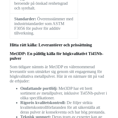
beroende på önskad renhetsgrad
och syrehalt.
Standarder:
Överensstämmer med
industristandarder som ASTM
F3056 för pulver för additiv
tillverkning.
Hitta rätt källa: Leverantörer och prissättning
Met3DP: En pålitlig källa för högkvalitativt Ti45Nb-
pulver
Som tidigare nämnts är Met3DP en välrenommerad
leverantör som utmärker sig genom sitt engagemang för
högkvalitativa metallpulver. Här är en närmare titt på vad
de erbjuder:
Omfattande portfölj:
Met3DP har ett brett
sortiment av metallpulver, inklusive Ti45Nb-pulver i
olika specifikationer.
Rigorös kvalitetskontroll:
De följer strikta
kvalitetskontrollförfaranden för att säkerställa att
deras pulver är konsekventa och har hög prestanda.
Teknisk support:
Deras team av experter kan ge