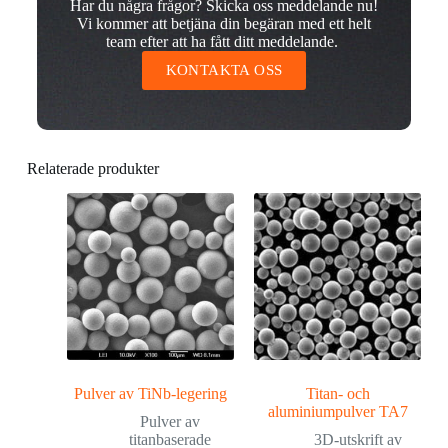
Har du några frågor? Skicka oss meddelande nu!
Vi kommer att betjäna din begäran med ett helt
team efter att ha fått ditt meddelande.
KONTAKTA OSS
Relaterade produkter
Pulver av TiNb-legering
Titan- och
aluminiumpulver TA7
Pulver av
titanbaserade
3D-utskrift av