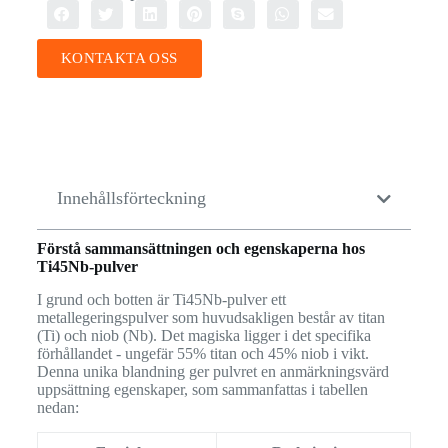
KONTAKTA OSS
Innehållsförteckning
Förstå sammansättningen och egenskaperna hos
Ti45Nb-pulver
I grund och botten är Ti45Nb-pulver ett
metallegeringspulver som huvudsakligen består av titan
(Ti) och niob (Nb). Det magiska ligger i det specifika
förhållandet - ungefär 55% titan och 45% niob i vikt.
Denna unika blandning ger pulvret en anmärkningsvärd
uppsättning egenskaper, som sammanfattas i tabellen
nedan: