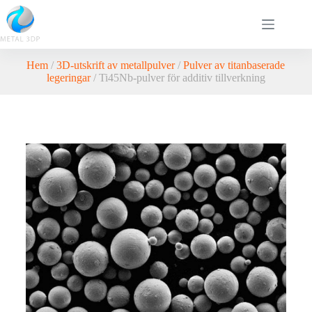
Hem
/
3D-utskrift av metallpulver
/
Pulver av titanbaserade
legeringar
/ Ti45Nb-pulver för additiv tillverkning