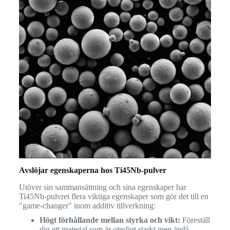
Avslöjar egenskaperna hos Ti45Nb-pulver
Utöver sin sammansättning och sina egenskaper har
Ti45Nb-pulvret flera viktiga egenskaper som gör det till en
"game-changer" inom additiv tillverkning:
Högt förhållande mellan styrka och vikt:
Föreställ
dig ett material som är otroligt starkt men ändå