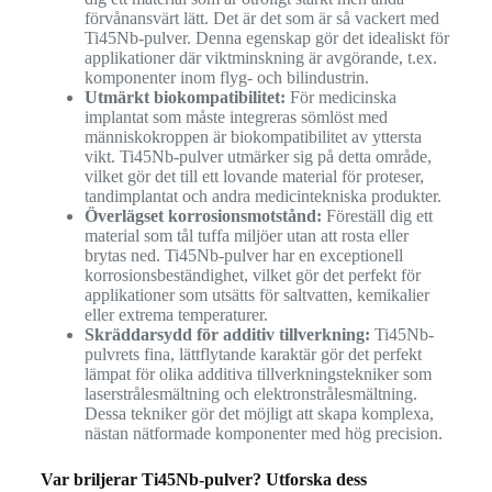
förvånansvärt lätt. Det är det som är så vackert med
Ti45Nb-pulver. Denna egenskap gör det idealiskt för
applikationer där viktminskning är avgörande, t.ex.
komponenter inom flyg- och bilindustrin.
Utmärkt biokompatibilitet:
För medicinska
implantat som måste integreras sömlöst med
människokroppen är biokompatibilitet av yttersta
vikt. Ti45Nb-pulver utmärker sig på detta område,
vilket gör det till ett lovande material för proteser,
tandimplantat och andra medicintekniska produkter.
Överlägset korrosionsmotstånd:
Föreställ dig ett
material som tål tuffa miljöer utan att rosta eller
brytas ned. Ti45Nb-pulver har en exceptionell
korrosionsbeständighet, vilket gör det perfekt för
applikationer som utsätts för saltvatten, kemikalier
eller extrema temperaturer.
Skräddarsydd för additiv tillverkning:
Ti45Nb-
pulvrets fina, lättflytande karaktär gör det perfekt
lämpat för olika additiva tillverkningstekniker som
laserstrålesmältning och elektronstrålesmältning.
Dessa tekniker gör det möjligt att skapa komplexa,
nästan nätformade komponenter med hög precision.
Var briljerar Ti45Nb-pulver? Utforska dess