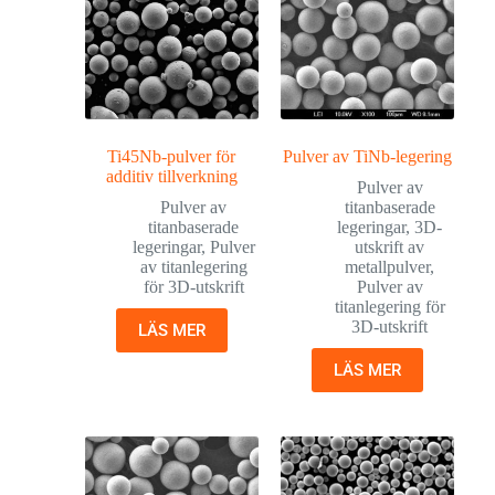
Ti45Nb-pulver för
Pulver av TiNb-legering
additiv tillverkning
Pulver av
Pulver av
titanbaserade
titanbaserade
legeringar
,
3D-
legeringar
,
Pulver
utskrift av
av titanlegering
metallpulver
,
för 3D-utskrift
Pulver av
titanlegering för
3D-utskrift
LÄS MER
LÄS MER