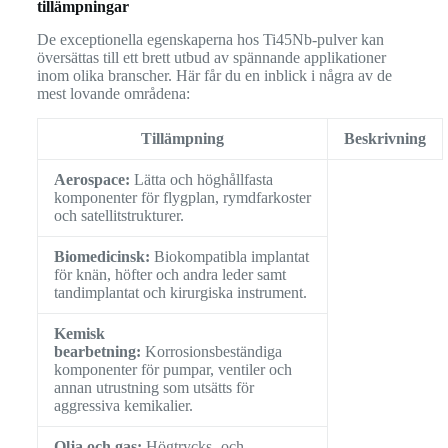
tillämpningar
De exceptionella egenskaperna hos Ti45Nb-pulver kan
översättas till ett brett utbud av spännande applikationer
inom olika branscher. Här får du en inblick i några av de
mest lovande områdena:
Tillämpning
Beskrivning
Aerospace:
Lätta och höghållfasta
komponenter för flygplan, rymdfarkoster
och satellitstrukturer.
Biomedicinsk:
Biokompatibla implantat
för knän, höfter och andra leder samt
tandimplantat och kirurgiska instrument.
Kemisk
bearbetning:
Korrosionsbeständiga
komponenter för pumpar, ventiler och
annan utrustning som utsätts för
aggressiva kemikalier.
Olja och gas:
Högtrycks- och