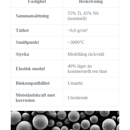
Fastighet
Beskrivning
55% Ti, 45% Nb
Sammansättning
(nominell)
Täthet
~6,0 g/cm³
Smältpunkt
~3000°C
Styrka
Medellång räckvidd
40% lägre än
Elastisk modul
kommersiellt ren titan
Biokompatibilitet
Utmärkt
Motståndskraft mot
Utestående
korrosion