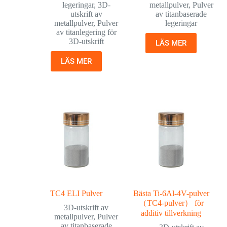
legeringar
,
3D-
metallpulver
,
Pulver
utskrift av
av titanbaserade
metallpulver
,
Pulver
legeringar
av titanlegering för
3D-utskrift
LÄS MER
LÄS MER
TC4 ELI Pulver
Bästa Ti-6Al-4V-pulver
（TC4-pulver） för
3D-utskrift av
additiv tillverkning
metallpulver
,
Pulver
av titanbaserade