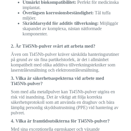
Utmärkt biokompatibilitet:
Perfekt för medicinska
implantat.
Överlägsen korrosionsbeständighet:
Tål tuffa
miljöer.
Skräddarsydd för additiv tillverkning:
Möjliggör
skapandet av komplexa, nästan nätformade
komponenter.
2. Är Ti45Nb-pulver svårt att arbeta med?
Även om Ti45Nb-pulver kräver särskilda hanteringsrutiner
på grund av sin fina partikelstorlek, är det i allmänhet
kompatibelt med olika additiva tillverkningstekniker som
laserstrålesmältning och elektronstrålesmältning.
3. Vilka är säkerhetsaspekterna vid arbete med
Ti45Nb-pulver?
Som med alla metallpulver kan Ti45Nb-pulver utgöra en
risk vid inandning. Det är viktigt att följa korrekta
säkerhetsprotokoll som att använda en draghuv och bära
lämplig personlig skyddsutrustning (PPE) vid hantering av
pulvret.
4. Vilka är framtidsutsikterna för Ti45Nb-pulver?
Med sina exceptionella egenskaper och växande