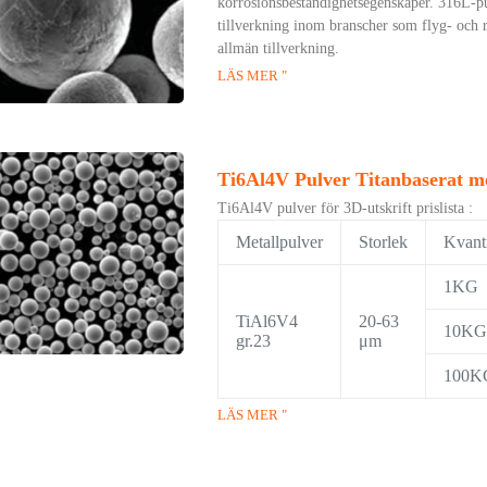
korrosionsbeständighetsegenskaper. 316L-pul
tillverkning inom branscher som flyg- och 
allmän tillverkning.
LÄS MER "
Ti6Al4V Pulver Titanbaserat met
Ti6Al4V pulver för 3D-utskrift prislista :
Metallpulver
Storlek
Kvanti
1KG
TiAl6V4
20-63
10KG
gr.23
μm
100K
LÄS MER "