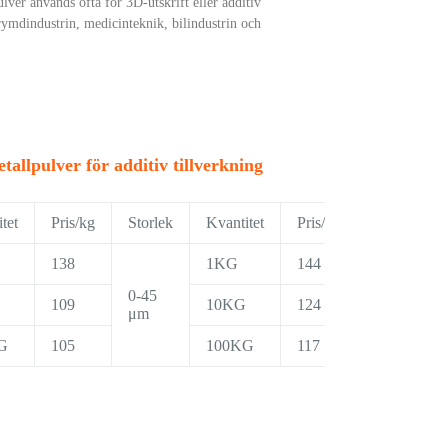
ver används ofta för 3D-utskrift eller additiv
rymdindustrin, medicinteknik, bilindustrin och
allpulver för additiv tillverkning
tet
Pris/kg
Storlek
Kvantitet
Pris/kg
138
1KG
144
0-45
109
10KG
124
μm
G
105
100KG
117