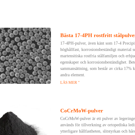
Bästa 17-4PH rostfritt stålpulve
17-4PH-pulver, även känt som 17-4 Precipitat
höghållfast, korrosionsbeständigt material s
martensitiska rostfria stålfamiljen och erb
egenskaper och korrosionsbeständighet. Bet
sammansättning, som består av cirka 17% 
andra element.
LÄS MER "
CoCrMoW-pulver
CoCrMoW-pulver är ett pulver av legering
används för tillverkning av ortopediska ledi
ytterligare hållfastheten, slitstyrkan och 