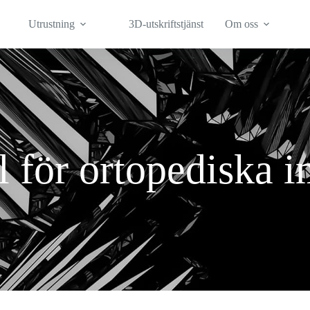
Utrustning
3D-utskriftstjänst
Om oss
l för ortopediska i