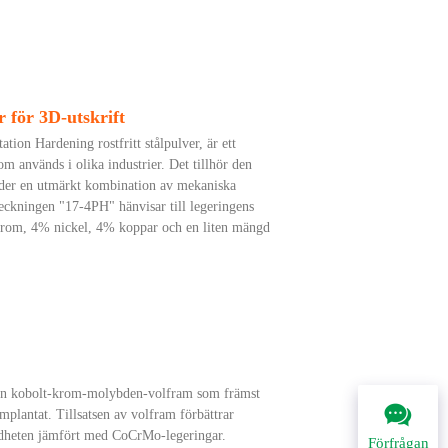
r för 3D-utskrift
ion Hardening rostfritt stålpulver, är ett
om används i olika industrier. Det tillhör den
juder en utmärkt kombination av mekaniska
eckningen "17-4PH" hänvisar till legeringens
krom, 4% nickel, 4% koppar och en liten mängd
en kobolt-krom-molybden-volfram som främst
mplantat. Tillsatsen av volfram förbättrar
hårdheten jämfört med CoCrMo-legeringar.
Förfrågan