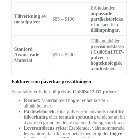
Erbjudanden
anpassade
Tillverkning av
$85 – $190
partikelstorleka
metallpulver
r
för specifika
tillämpningar
.
Tillhandahåller
precisionsklassa
Stanford
t Cu80Sn13Ti7-
Avancerade
$90 – $200
pulver
för
Material
högteknologisk
a industrier
.
Faktorer som påverkar prissättningen
Flera faktorer bidrar till
pris
av
Cu80Sn13Ti7 pulver
:
Renhet
: Material med högre renhet kostar i
allmänhet mer.
Partikelstorlek
: Fina pulver som används i
additiv
tillverkning
eller
termisk sprutning
tenderar att bli
dyrare på grund av den extra bearbetning som krävs.
Leverantörens rykte
: Etablerade, välrenommerade
leverantörer tar ofta mer betalt men erbjuder
högre