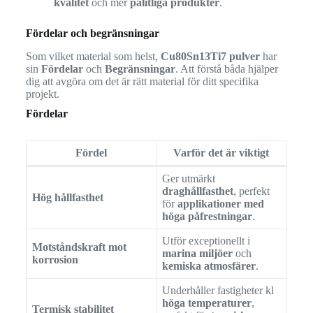
kvalitet
och mer
pålitliga produkter
.
Fördelar och begränsningar
Som vilket material som helst,
Cu80Sn13Ti7 pulver
har
sin
Fördelar
och
Begränsningar
. Att förstå båda hjälper
dig att avgöra om det är rätt material för ditt specifika
projekt.
Fördelar
Fördel
Varför det är viktigt
Ger utmärkt
draghållfasthet
, perfekt
Hög hållfasthet
för
applikationer med
höga påfrestningar
.
Utför exceptionellt i
Motståndskraft mot
marina miljöer
och
korrosion
kemiska atmosfärer
.
Underhåller fastigheter kl
höga temperaturer
,
Termisk stabilitet