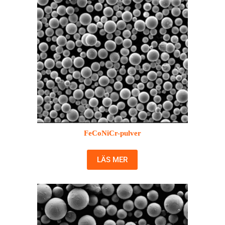
FeCoNiCr-pulver
LÄS MER