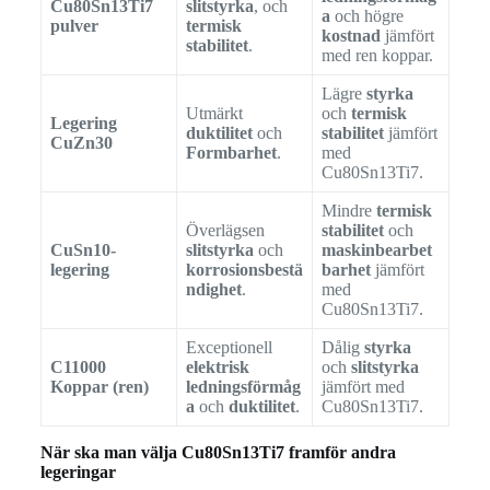
Cu80Sn13Ti7
slitstyrka
, och
a
och högre
pulver
termisk
kostnad
jämfört
stabilitet
.
med ren koppar.
Lägre
styrka
Utmärkt
och
termisk
Legering
duktilitet
och
stabilitet
jämfört
CuZn30
Formbarhet
.
med
Cu80Sn13Ti7.
Mindre
termisk
Överlägsen
stabilitet
och
CuSn10-
slitstyrka
och
maskinbearbet
legering
korrosionsbestä
barhet
jämfört
ndighet
.
med
Cu80Sn13Ti7.
Exceptionell
Dålig
styrka
C11000
elektrisk
och
slitstyrka
Koppar (ren)
ledningsförmåg
jämfört med
a
och
duktilitet
.
Cu80Sn13Ti7.
När ska man välja Cu80Sn13Ti7 framför andra
legeringar