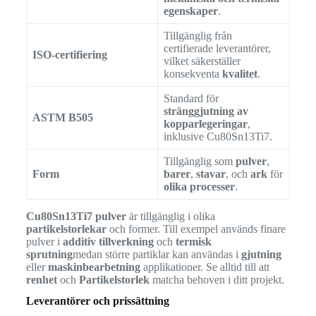
egenskaper
.
Tillgänglig från
certifierade leverantörer,
ISO-certifiering
vilket säkerställer
konsekventa
kvalitet
.
Standard för
stränggjutning av
ASTM B505
kopparlegeringar
,
inklusive Cu80Sn13Ti7.
Tillgänglig som
pulver
,
Form
barer
,
stavar
, och
ark
för
olika processer
.
Cu80Sn13Ti7 pulver
är tillgänglig i olika
partikelstorlekar
och former. Till exempel används finare
pulver i
additiv tillverkning
och
termisk
sprutning
medan större partiklar kan användas i
gjutning
eller
maskinbearbetning
applikationer. Se alltid till att
renhet
och
Partikelstorlek
matcha behoven i ditt projekt.
Leverantörer och prissättning