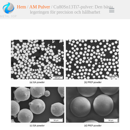
Hem
/
AM Pulver
/ Cu80Sn13Ti7-pulver: Den bästa
legeringen för precision och hållbarhet