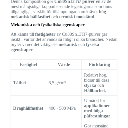
Denna komposition gör
Cu80Sn13Ti7 pulver
en av de
mest mångsidiga kopparbaserade legeringarna som finns
tillgängliga, särskilt för tillämpningar som kräver
hög
mekanisk hållfasthet
och
termiskt motstånd
.
Mekaniska och fysikaliska egenskaper
Att känna till
fastigheter
av Cu80Sn13Ti7-pulver ger
insikt i varför det används så flitigt i olika branscher. Nedan
bryter vi ner det viktigaste
mekanisk
och
fysiska
egenskaper
.
Fastighet
Värde
Förklaring
Relativt hög,
bidrar till dess
Täthet
8,5 g/cm³
styrka
och
Hållbarhet
.
Utmärkt för
applikationer
Draghållfasthet
400 - 500 MPa
med höga
påfrestningar
.
Gör motstånd