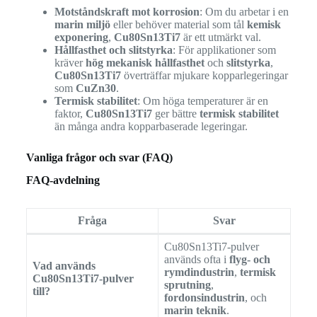
Motståndskraft mot korrosion
: Om du arbetar i en
marin miljö
eller behöver material som tål
kemisk
exponering
,
Cu80Sn13Ti7
är ett utmärkt val.
Hållfasthet och slitstyrka
: För applikationer som
kräver
hög mekanisk hållfasthet
och
slitstyrka
,
Cu80Sn13Ti7
överträffar mjukare kopparlegeringar
som
CuZn30
.
Termisk stabilitet
: Om höga temperaturer är en
faktor,
Cu80Sn13Ti7
ger bättre
termisk stabilitet
än många andra kopparbaserade legeringar.
Vanliga frågor och svar (FAQ)
FAQ-avdelning
Fråga
Svar
Cu80Sn13Ti7-pulver
används ofta i
flyg- och
Vad används
rymdindustrin
,
termisk
Cu80Sn13Ti7-pulver
sprutning
,
till?
fordonsindustrin
, och
marin teknik
.