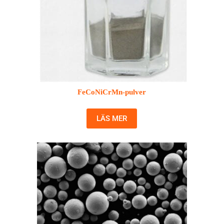
FeCoNiCrMn-pulver
LÄS MER