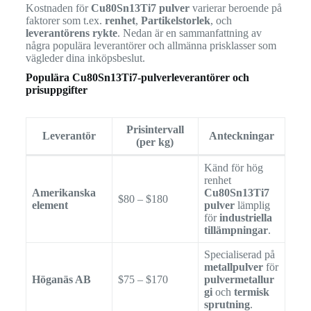
Kostnaden för
Cu80Sn13Ti7 pulver
varierar beroende på
faktorer som t.ex.
renhet
,
Partikelstorlek
, och
leverantörens rykte
. Nedan är en sammanfattning av
några populära leverantörer och allmänna prisklasser som
vägleder dina inköpsbeslut.
Populära Cu80Sn13Ti7-pulverleverantörer och
prisuppgifter
Prisintervall
Leverantör
Anteckningar
(per kg)
Känd för hög
renhet
Amerikanska
Cu80Sn13Ti7
$80 – $180
element
pulver
lämplig
för
industriella
tillämpningar
.
Specialiserad på
metallpulver
för
Höganäs AB
$75 – $170
pulvermetallur
gi
och
termisk
sprutning
.