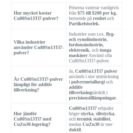
Priserna varierar vanligtvis
Hur mycket kostar
från
$75 till $200 per kg
,
Cu80Sn13Ti7-pulver?
beroende på
renhet
och
Partikelstorlek
.
Industrier som t.ex.
flyg-
och rymdindustrin
,
Vilka industrier
fordonsindustrin
,
använder Cu80Sn13Ti7-
elektronik
, och
tunga
pulver?
maskiner
Använd ofta
Cu80Sn13Ti7-pulver.
Ja,
Cu80Sn13Ti7 pulver
används i stor utsträckning
Är Cu80Sn13Ti7-pulver
i
pulvermetallurgi
och
lämpligt för additiv
additiv
tillverkning?
tillverkning
särskilt i
precisionstillämpningar
.
Cu80Sn13Ti7
erbjuder
Hur jämför
högre
styrka
,
slitstyrka
,
Cu80Sn13Ti7 med
och
termisk stabilitet
,
CuZn30-legering?
medan
CuZn30
är mer
duktil
.