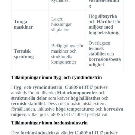
kylflänsar
värmeavlednin
g
.
Hög
slitstyrka
Lager,
Tunga
och
Hårdhet
för
bussningar,
maskiner
miljöer med
slitplattor
hög belastning
.
Överlägsen
Beläggningar för
termisk
Termisk
maskiner och
stabilitet
och
sprutning
strukturella
korrosionsbestä
komponenter
ndighet
.
Tillämpningar inom flyg- och rymdindustrin
I
flyg- och rymdindustrin
,
Cu80Sn13Ti7 pulver
används för att tillverka
Motorkomponenter
och
strukturella delar
som kräver
hög hållfasthet
och
termisk stabilitet
. Dessa delar måste utstå extrema
förhållanden, inklusive
höga temperaturer
och
korrosiva
miljöer
, vilket gör Cu80Sn13Ti7 till ett perfekt val.
Tillämpningar inom fordonsindustrin
Den
fordonsindustrin
använder
Cu80Sn13Ti7 pulver