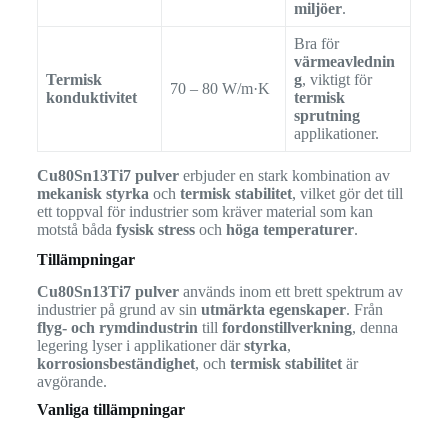
miljöer
.
Bra för
värmeavlednin
Termisk
g
, viktigt för
70 – 80 W/m·K
konduktivitet
termisk
sprutning
applikationer.
Cu80Sn13Ti7 pulver
erbjuder en stark kombination av
mekanisk styrka
och
termisk stabilitet
, vilket gör det till
ett toppval för industrier som kräver material som kan
motstå båda
fysisk stress
och
höga temperaturer
.
Tillämpningar
Cu80Sn13Ti7 pulver
används inom ett brett spektrum av
industrier på grund av sin
utmärkta egenskaper
. Från
flyg- och rymdindustrin
till
fordonstillverkning
, denna
legering lyser i applikationer där
styrka
,
korrosionsbeständighet
, och
termisk stabilitet
är
avgörande.
Vanliga tillämpningar