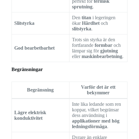
perfekt för
termisk
sprutning
.
Den
titan
i legeringen
Slitstyrka
ökar
Hårdhet
och
slitstyrka
.
Trots sin styrka är den
fortfarande
formbar
och
God bearbetbarhet
lämpar sig för
gjutning
eller
maskinbearbetning
.
Begränsningar
Varför det är ett
Begränsning
bekymmer
Inte lika ledande som ren
koppar, vilket begränsar
Lägre elektrisk
dess användning i
konduktivitet
applikationer med hög
ledningsförmåga
.
Dyrare än enklare