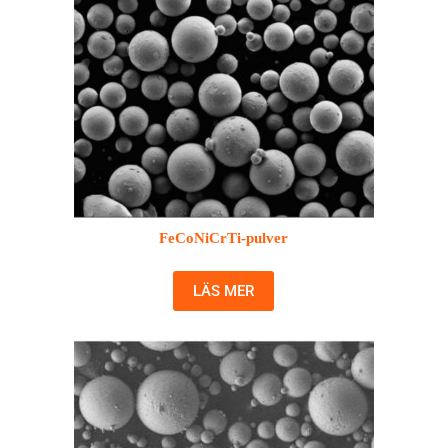
FeCoNiCrTi-pulver
LÄS MER