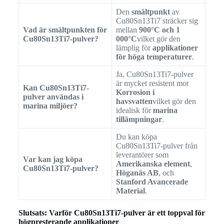
Den
smältpunkt
av
Cu80Sn13Ti7 sträcker sig
Vad är smältpunkten för
mellan
900°C och 1
Cu80Sn13Ti7-pulver?
000°C
vilket gör den
lämplig för
applikationer
för höga temperaturer
.
Ja, Cu80Sn13Ti7-pulver
är mycket resistent mot
Kan Cu80Sn13Ti7-
Korrosion i
pulver användas i
havsvatten
vilket gör den
marina miljöer?
idealisk för
marina
tillämpningar
.
Du kan köpa
Cu80Sn13Ti7-pulver från
leverantörer som
Var kan jag köpa
Amerikanska element
,
Cu80Sn13Ti7-pulver?
Höganäs AB
, och
Stanford Avancerade
Material
.
Slutsats: Varför Cu80Sn13Ti7-pulver är ett toppval för
högpresterande applikationer