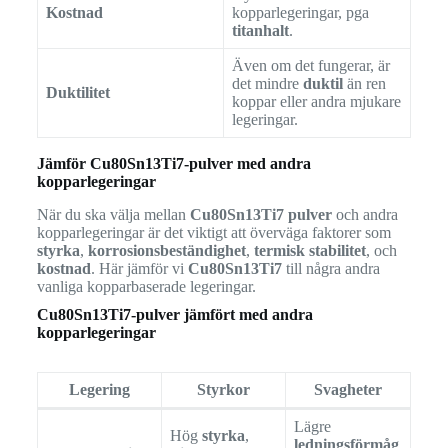
Kostnad
kopparlegeringar, pga
titanhalt
.
Även om det fungerar, är
det mindre
duktil
än ren
Duktilitet
koppar eller andra mjukare
legeringar.
Jämför Cu80Sn13Ti7-pulver med andra
kopparlegeringar
När du ska välja mellan
Cu80Sn13Ti7 pulver
och andra
kopparlegeringar är det viktigt att överväga faktorer som
styrka
,
korrosionsbeständighet
,
termisk stabilitet
, och
kostnad
. Här jämför vi
Cu80Sn13Ti7
till några andra
vanliga kopparbaserade legeringar.
Cu80Sn13Ti7-pulver jämfört med andra
kopparlegeringar
Legering
Styrkor
Svagheter
Lägre
Hög
styrka
,
ledningsförmåg