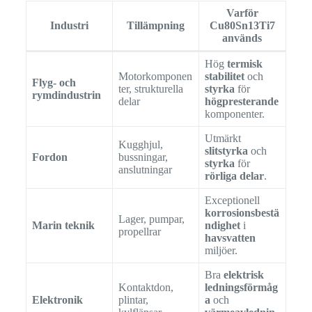
Varför
Industri
Tillämpning
Cu80Sn13Ti7
används
Hög
termisk
Motorkomponen
stabilitet
och
Flyg- och
ter, strukturella
styrka
för
rymdindustrin
delar
högpresterande
komponenter.
Utmärkt
Kugghjul,
slitstyrka
och
Fordon
bussningar,
styrka
för
anslutningar
rörliga delar
.
Exceptionell
korrosionsbestä
Lager, pumpar,
Marin teknik
ndighet
i
propellrar
havsvatten
miljöer.
Bra
elektrisk
Kontaktdon,
ledningsförmåg
Elektronik
plintar,
a
och