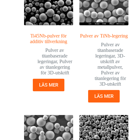
Ti45Nb-pulver för
Pulver av TiNb-legering
additiv tillverkning
Pulver av
Pulver av
titanbaserade
titanbaserade
legeringar
,
3D-
legeringar
,
Pulver
utskrift av
av titanlegering
metallpulver
,
för 3D-utskrift
Pulver av
titanlegering för
3D-utskrift
LÄS MER
LÄS MER