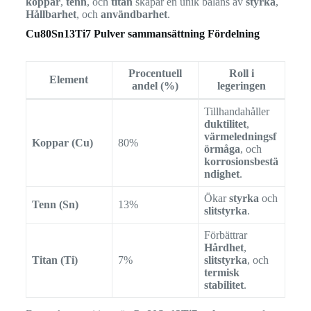
koppar
,
tenn
, och
titan
skapar en unik balans av
styrka
,
Hållbarhet
, och
användbarhet
.
Cu80Sn13Ti7 Pulver sammansättning Fördelning
Procentuell
Roll i
Element
andel (%)
legeringen
Tillhandahåller
duktilitet
,
värmeledningsf
Koppar (Cu)
80%
örmåga
, och
korrosionsbestä
ndighet
.
Ökar
styrka
och
Tenn (Sn)
13%
slitstyrka
.
Förbättrar
Hårdhet
,
Titan (Ti)
7%
slitstyrka
, och
termisk
stabilitet
.