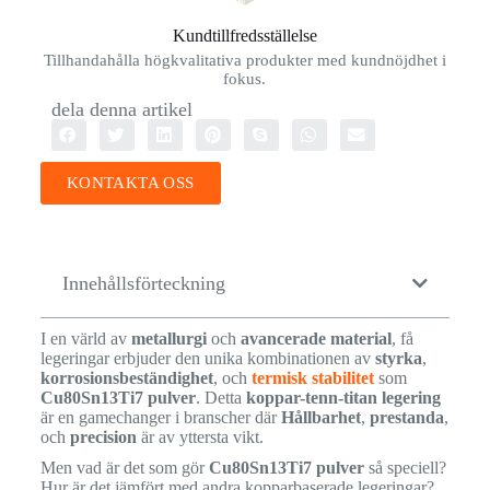
Kundtillfredsställelse
Tillhandahålla högkvalitativa produkter med kundnöjdhet i
fokus.
dela denna artikel
KONTAKTA OSS
Innehållsförteckning
I en värld av
metallurgi
och
avancerade material
, få
legeringar erbjuder den unika kombinationen av
styrka
,
korrosionsbeständighet
, och
termisk stabilitet
som
Cu80Sn13Ti7 pulver
. Detta
koppar-tenn-titan legering
är en gamechanger i branscher där
Hållbarhet
,
prestanda
,
och
precision
är av yttersta vikt.
Men vad är det som gör
Cu80Sn13Ti7 pulver
så speciell?
Hur är det jämfört med andra kopparbaserade legeringar?