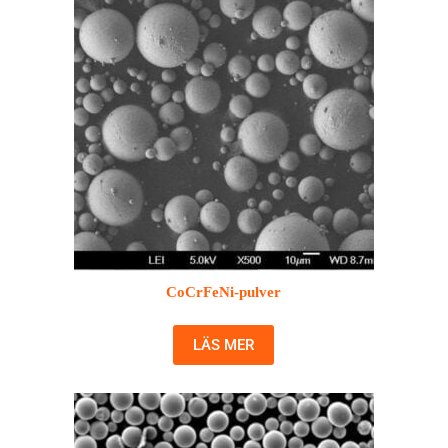
CoCrFeNi-pulver
LÄS MER