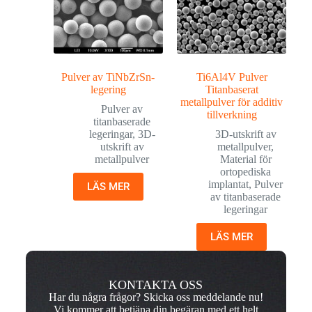
Pulver av TiNbZrSn-
Ti6Al4V Pulver
legering
Titanbaserat
metallpulver för additiv
Pulver av
tillverkning
titanbaserade
legeringar
,
3D-
3D-utskrift av
utskrift av
metallpulver
,
metallpulver
Material för
ortopediska
implantat
,
Pulver
LÄS MER
av titanbaserade
legeringar
LÄS MER
KONTAKTA OSS
Har du några frågor? Skicka oss meddelande nu!
Vi kommer att betjäna din begäran med ett helt