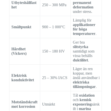
Utbyteshållfast
permanent
250 – 300 MPa
het
deformation
under stress.
Lämplig för
applikationer
Smältpunkt
900 – 1 000°C
för höga
temperaturer
.
Ger bra
slitstyrka
Hårdhet
150 – 180 HV
samtidigt som
(Vickers)
vissa behålls
duktilitet
.
Lägre än ren
koppar, men
Elektrisk
25 – 30% IACS
ändå användbar i
konduktivitet
elektriska
tillämpningar
.
Tål
oxidation
och
kemisk
Motståndskraft
Utmärkt
exponering
särsk
mot korrosion
ilt i
marina