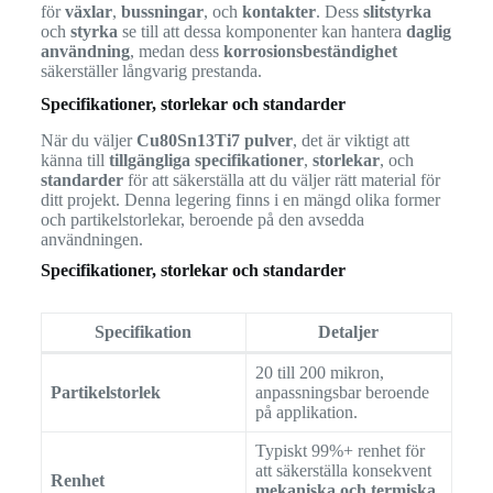
för
växlar
,
bussningar
, och
kontakter
. Dess
slitstyrka
och
styrka
se till att dessa komponenter kan hantera
daglig
användning
, medan dess
korrosionsbeständighet
säkerställer långvarig prestanda.
Specifikationer, storlekar och standarder
När du väljer
Cu80Sn13Ti7 pulver
, det är viktigt att
känna till
tillgängliga specifikationer
,
storlekar
, och
standarder
för att säkerställa att du väljer rätt material för
ditt projekt. Denna legering finns i en mängd olika former
och partikelstorlekar, beroende på den avsedda
användningen.
Specifikationer, storlekar och standarder
Specifikation
Detaljer
20 till 200 mikron,
Partikelstorlek
anpassningsbar beroende
på applikation.
Typiskt 99%+ renhet för
att säkerställa konsekvent
Renhet
mekaniska och termiska