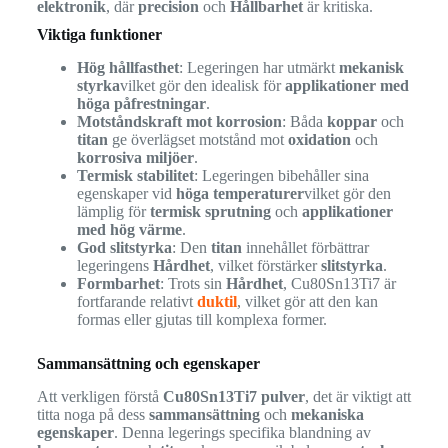
elektronik
, där
precision
och
Hållbarhet
är kritiska.
Viktiga funktioner
Hög hållfasthet
: Legeringen har utmärkt
mekanisk
styrka
vilket gör den idealisk för
applikationer med
höga påfrestningar
.
Motståndskraft mot korrosion
: Båda
koppar
och
titan
ge överlägset motstånd mot
oxidation
och
korrosiva miljöer
.
Termisk stabilitet
: Legeringen bibehåller sina
egenskaper vid
höga temperaturer
vilket gör den
lämplig för
termisk sprutning
och
applikationer
med hög värme
.
God slitstyrka
: Den
titan
innehållet förbättrar
legeringens
Hårdhet
, vilket förstärker
slitstyrka
.
Formbarhet
: Trots sin
Hårdhet
, Cu80Sn13Ti7 är
fortfarande relativt
duktil
, vilket gör att den kan
formas eller gjutas till komplexa former.
Sammansättning och egenskaper
Att verkligen förstå
Cu80Sn13Ti7 pulver
, det är viktigt att
titta noga på dess
sammansättning
och
mekaniska
egenskaper
. Denna legerings specifika blandning av