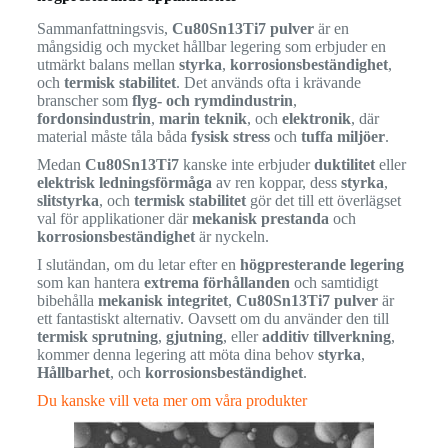
Sammanfattningsvis,
Cu80Sn13Ti7 pulver
är en
mångsidig och mycket hållbar legering som erbjuder en
utmärkt balans mellan
styrka
,
korrosionsbeständighet
,
och
termisk stabilitet
. Det används ofta i krävande
branscher som
flyg- och rymdindustrin
,
fordonsindustrin
,
marin teknik
, och
elektronik
, där
material måste tåla båda
fysisk stress
och
tuffa miljöer
.
Medan
Cu80Sn13Ti7
kanske inte erbjuder
duktilitet
eller
elektrisk ledningsförmåga
av ren koppar, dess
styrka
,
slitstyrka
, och
termisk stabilitet
gör det till ett överlägset
val för applikationer där
mekanisk prestanda
och
korrosionsbeständighet
är nyckeln.
I slutändan, om du letar efter en
högpresterande legering
som kan hantera
extrema förhållanden
och samtidigt
bibehålla
mekanisk integritet
,
Cu80Sn13Ti7 pulver
är
ett fantastiskt alternativ. Oavsett om du använder den till
termisk sprutning
,
gjutning
, eller
additiv tillverkning
,
kommer denna legering att möta dina behov
styrka
,
Hållbarhet
, och
korrosionsbeständighet
.
Du kanske vill veta mer om våra produkter