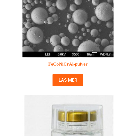
FeCoNiCrAl-pulver
LÄS MER