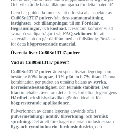
Och vilka är de bästa tillämpningarna för detta material?
I den här guiden kommer vi att utforska alla aspekter av
Cu80Sn13Ti7 pulver
-från dess
sammansättning
,
fastigheter
, och
tillämpningar
till sin
Fördelar
,
Begränsningar
, och
kostnad
. Dessutom kommer vi att
svara på vanliga frågor i vår
FAQ-sektionen
för att
säkerställa att du går därifrån med en fullständig förståelse
för detta
högpresterande material
.
Översikt över Cu80Sn13Ti7-pulver
Vad är Cu80Sn13Ti7-pulver?
Cu80Sn13Ti7 pulver
är en specialiserad legering som
består av
80% koppar
,
13% plåt
, och
7% titan
. Denna
kombination ger pudret en utmärkt balans av
styrka
,
korrosionsbeständighet
, och
termisk stabilitet
. Den
titan
innehållet, även om det är litet, förbättrar legeringens
Hårdhet
och
slitstyrka
vilket gör den idealisk för
högpresterande applikationer
.
Pulverformen av denna legering används ofta i
pulvermetallurgi
,
additiv tillverkning
, och
termisk
sprutning
. Det är ett föredraget material i industrier som
flyg- och rymdindustrin
,
fordonsindustrin
, och