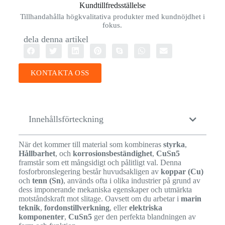
Kundtillfredsställelse
Tillhandahålla högkvalitativa produkter med kundnöjdhet i
fokus.
dela denna artikel
KONTAKTA OSS
Innehållsförteckning
När det kommer till material som kombineras
styrka
,
Hållbarhet
, och
korrosionsbeständighet
,
CuSn5
framstår som ett mångsidigt och pålitligt val. Denna
fosforbronslegering består huvudsakligen av
koppar (Cu)
och
tenn (Sn)
, används ofta i olika industrier på grund av
dess imponerande mekaniska egenskaper och utmärkta
motståndskraft mot slitage. Oavsett om du arbetar i
marin
teknik
,
fordonstillverkning
, eller
elektriska
komponenter
,
CuSn5
ger den perfekta blandningen av