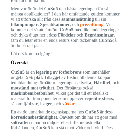
form och funktion.
Men varför är det
CuSn5
den bästa legeringen för så
många applikationer? I den här omfattande guiden kommer
vi att utforska allt från dess
sammansättning
till sin
tillämpningar
,
Specifikationer
, och
prissättning
. Vi
kommer också att jämföra
CuSn5
med liknande legeringar
och dyka djupt ner i dess
Fördelar
och
Begränsningar
.
Om du letar efter en enda resurs som täcker allt
CuSn5
då
är du på rätt plats.
Låt oss komma igång!
Översikt
CuSn5
är en
legering av fosforbrons
som innehåller
ungefär
5% plåt
. Tillägget av
fosfor
till denna koppar-
tennblandning förbättrar legeringens
styrka
,
Hårdhet
, och
motstånd mot trötthet
. Det förbättras också
maskinbearbetbarhet
, vilket gör det till ett idealiskt
material för komponenter som upplever
repetitiv stress
,
såsom
fjädrar
,
Lager
, och
växlar
.
En av de utmärkande egenskaperna hos
CuSn5
är dess
korrosionsbeständighet
. Oavsett om du har att göra med
saltvatten
i marina miljöer eller tuffa industriella
förhållanden,
CuSn5
kan stå emot väder och vind. Dess