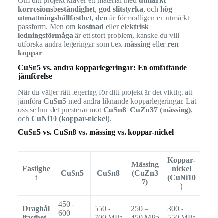
Om ditt projekt kräver ett material med
utmärkt
korrosionsbeständighet
,
god slitstyrka
, och
hög
utmattningshållfasthet
,
den
är förmodligen en utmärkt
passform. Men om
kostnad
eller
elektrisk
ledningsförmåga
är ett stort problem, kanske du vill
utforska andra legeringar som t.ex
mässing
eller
ren
koppar
.
CuSn5 vs. andra kopparlegeringar: En omfattande
jämförelse
När du väljer rätt legering för ditt projekt är det viktigt att
jämföra
CuSn5
med andra liknande kopparlegeringar. Låt
oss se hur det presterar mot
CuSn8
,
CuZn37 (mässing)
,
och
CuNi10 (koppar-nickel)
.
CuSn5 vs. CuSn8 vs. mässing vs. koppar-nickel
Koppar-
Mässing
Fastighe
nickel
CuSn5
CuSn8
(CuZn3
t
(CuNi10
7)
)
450 -
Draghål
550 -
250 –
300 -
600
lfasthet
700 MPa
450 MPa
550 MPa