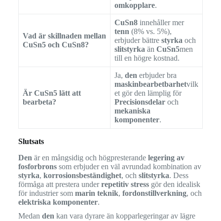
omkopplare
.
CuSn8
innehåller mer
tenn
(8% vs. 5%),
Vad är skillnaden mellan
erbjuder bättre
styrka
och
CuSn5 och CuSn8?
slitstyrka
än
CuSn5
men
till en högre kostnad.
Ja,
den
erbjuder bra
maskinbearbetbarhet
vilk
Är CuSn5 lätt att
et gör den lämplig för
bearbeta?
Precisionsdelar
och
mekaniska
komponenter
.
Slutsats
Den
är en mångsidig och högpresterande
legering av
fosforbrons
som erbjuder en väl avrundad kombination av
styrka
,
korrosionsbeständighet
, och
slitstyrka
. Dess
förmåga att prestera under
repetitiv stress
gör den idealisk
för industrier som
marin teknik
,
fordonstillverkning
, och
elektriska komponenter
.
Medan
den
kan vara dyrare än kopparlegeringar av lägre