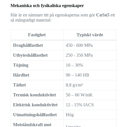
Mekaniska och fysikaliska egenskaper
Här är en närmare titt på egenskaperna som gör
CuSn5
ett
så mångsidigt material:
Fastighet
Typiskt värde
Draghållfasthet
450 - 600 MPa
Utbyteshållfasthet
250 - 350 MPa
Töjning
10 – 30%
Hårdhet
90 – 140 HB
Täthet
8,8 g/cm³
Termisk konduktivitet
50 – 60 W/mK
Elektrisk konduktivitet
12 - 15% IACS
Utmattningshållfasthet
Hög
Motståndskraft mot