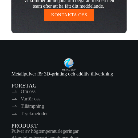
Vi kommer att betjäna din begäran med ett helt
team efter att ha fått ditt meddelande.
KONTAKTA OSS
Metallpulver för 3D-printing och additiv tillverkning
FÖRETAG
Om oss
Varför oss
Tillämpning
Tryckmetoder
PRODUKT
Pulver av högtemperaturlegeringar
Aluminiumbaserat legeringspulver