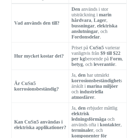
Den
används i stor
utsträckning i
marin
hårdvara
,
Lager
,
Vad används den till?
bussningar
,
elektriska
anslutningar
, och
Fordonsdelar
.
Priset på
CuSn5
varierar
vanligtvis från
$9 till $22
Hur mycket kostar det?
per kg
beroende på
Form
,
betyg
, och
leverantör
.
Ja,
den
har utmärkt
korrosionsbeständighet
s
Är CuSn5
ärskilt i
marina miljöer
korrosionsbeständig?
och
industriella
atmosfärer
.
Ja,
den
erbjuder måttlig
elektrisk
ledningsförmåga
och
Kan CuSn5 användas i
används ofta i
kontakter
,
elektriska applikationer?
terminaler
, och
komponenter för