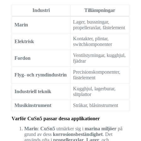
Industri
Tillämpningar
Lager, bussningar,
Marin
propelleraxlar, fästelement
Kontakter, plintar,
Elektrisk
switchkomponenter
Ventilstyrningar, kugghjul,
Fordon
fjädrar
Precisionskomponenter,
Flyg- och rymdindustrin
fästelement
Kugghjul, lagerburar,
Industriell teknik
slitplattor
Musikinstrument
Stråkar, blåsinstrument
Varför CuSn5 passar dessa applikationer
Marin
:
CuSn5
utmärker sig i
marina miljöer
på
grund av dess
korrosionsbeständighet
. Det
används ofta i
propelleraxlar
,
Lager
, och