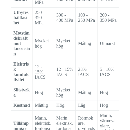
MPa
Utbytes
250 -
300 -
100 -
200 -
hållfast
350
400 MPa
250 MPa
350 MPa
het
MPa
Motstån
dskraft
Mycket
Mycket
mot
Måttlig
Utmärkt
hög
hög
korrosio
n
Elektris
12 -
k
12 - 15%
28%
5 - 10%
15%
konduk
IACS
IACS
IACS
IACS
tivitet
Slitstyrk
Mycket
Hög
Måttlig
Hög
a
hög
Kostnad
Måttlig
Hög
Låg
Hög
Marin,
Marin,
Marin,
Rörmok
värmevä
Tillämp
elektrisk,
elektrisk,
are,
xlare,
ningar
fordonsi
fordonsi
prydnads