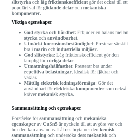
slitstyrka
och
låg friktionskoefficient
gör det också till ett
populärt val för
glidande delar
och
mekaniska
komponenter
.
Viktiga egenskaper
God styrka och hårdhet
: Erbjuder en balans mellan
styrka
och
användbarhet
.
Utmärkt korrosionsbeständighet
: Presterar särskilt
bra i
marin
och
industriella miljöer
.
God slitstyrka
: Låg friktionskoefficient gör den
lämplig för
rörliga delar
.
Utmattningshållfasthet
: Presterar bra under
repetitiva belastningar
, idealisk för fjädrar och
växlar.
Måttlig elektrisk ledningsförmåga
: Gör det
användbart för
elektriska komponenter
som också
kräver
mekanisk styrka
.
Sammansättning och egenskaper
Förståelse för
sammansättning
och
mekaniska
egenskaper
av
CuSn5
är nyckeln till att avgöra var och
hur den kan användas. Låt oss bryta ner den
kemisk
sammansättning
och undersöka dess
mekanisk
och