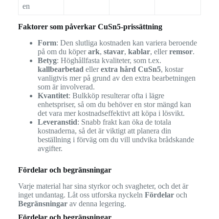
en
Faktorer som påverkar CuSn5-prissättning
Form
: Den slutliga kostnaden kan variera beroende
på om du köper
ark
,
stavar
,
kablar
, eller
remsor
.
Betyg
: Höghållfasta kvaliteter, som t.ex.
kallbearbetad
eller
extra hård CuSn5
, kostar
vanligtvis mer på grund av den extra bearbetningen
som är involverad.
Kvantitet
: Bulkköp resulterar ofta i lägre
enhetspriser, så om du behöver en stor mängd kan
det vara mer kostnadseffektivt att köpa i lösvikt.
Leveranstid
: Snabb frakt kan öka de totala
kostnaderna, så det är viktigt att planera din
beställning i förväg om du vill undvika brådskande
avgifter.
Fördelar och begränsningar
Varje material har sina styrkor och svagheter, och det är
inget undantag. Låt oss utforska nyckeln
Fördelar
och
Begränsningar
av denna legering.
Fördelar och begränsningar