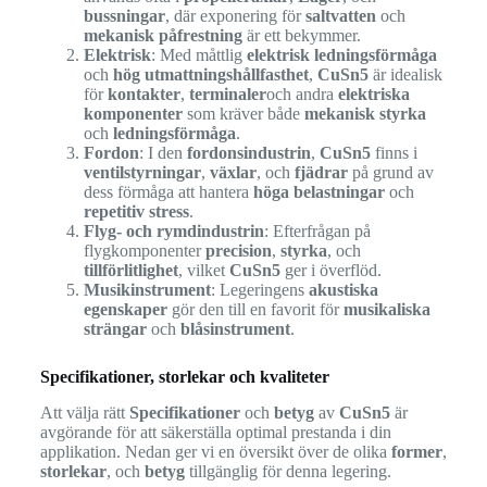
bussningar
, där exponering för
saltvatten
och
mekanisk påfrestning
är ett bekymmer.
Elektrisk
: Med måttlig
elektrisk ledningsförmåga
och
hög utmattningshållfasthet
,
CuSn5
är idealisk
för
kontakter
,
terminaler
och andra
elektriska
komponenter
som kräver både
mekanisk styrka
och
ledningsförmåga
.
Fordon
: I den
fordonsindustrin
,
CuSn5
finns i
ventilstyrningar
,
växlar
, och
fjädrar
på grund av
dess förmåga att hantera
höga belastningar
och
repetitiv stress
.
Flyg- och rymdindustrin
: Efterfrågan på
flygkomponenter
precision
,
styrka
, och
tillförlitlighet
, vilket
CuSn5
ger i överflöd.
Musikinstrument
: Legeringens
akustiska
egenskaper
gör den till en favorit för
musikaliska
strängar
och
blåsinstrument
.
Specifikationer, storlekar och kvaliteter
Att välja rätt
Specifikationer
och
betyg
av
CuSn5
är
avgörande för att säkerställa optimal prestanda i din
applikation. Nedan ger vi en översikt över de olika
former
,
storlekar
, och
betyg
tillgänglig för denna legering.