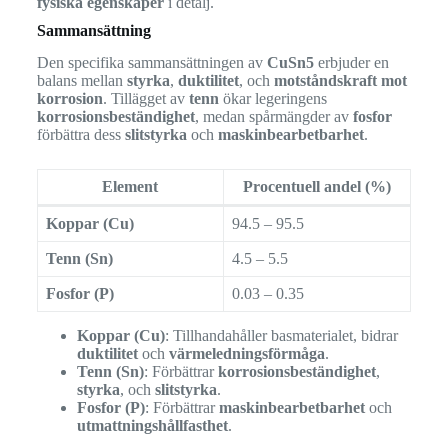
fysiska egenskaper
i detalj.
Sammansättning
Den specifika sammansättningen av
CuSn5
erbjuder en
balans mellan
styrka
,
duktilitet
, och
motståndskraft mot
korrosion
. Tillägget av
tenn
ökar legeringens
korrosionsbeständighet
, medan spårmängder av
fosfor
förbättra dess
slitstyrka
och
maskinbearbetbarhet
.
Element
Procentuell andel (%)
Koppar (Cu)
94.5 – 95.5
Tenn (Sn)
4.5 – 5.5
Fosfor (P)
0.03 – 0.35
Koppar (Cu)
: Tillhandahåller basmaterialet, bidrar
duktilitet
och
värmeledningsförmåga
.
Tenn (Sn)
: Förbättrar
korrosionsbeständighet
,
styrka
, och
slitstyrka
.
Fosfor (P)
: Förbättrar
maskinbearbetbarhet
och
utmattningshållfasthet
.