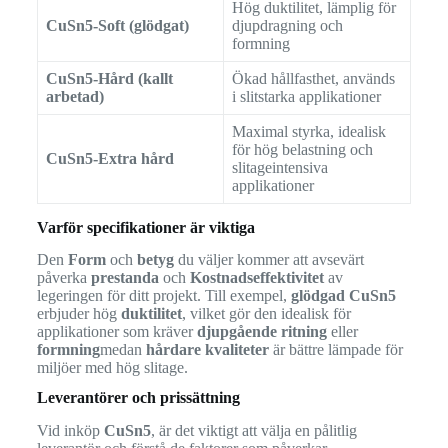
Hög duktilitet, lämplig för
CuSn5-Soft (glödgat)
djupdragning och
formning
CuSn5-Hård (kallt
Ökad hållfasthet, används
arbetad)
i slitstarka applikationer
Maximal styrka, idealisk
för hög belastning och
CuSn5-Extra hård
slitageintensiva
applikationer
Varför specifikationer är viktiga
Den
Form
och
betyg
du väljer kommer att avsevärt
påverka
prestanda
och
Kostnadseffektivitet
av
legeringen för ditt projekt. Till exempel,
glödgad CuSn5
erbjuder hög
duktilitet
, vilket gör den idealisk för
applikationer som kräver
djupgående ritning
eller
formning
medan
hårdare kvaliteter
är bättre lämpade för
miljöer med hög slitage.
Leverantörer och prissättning
Vid inköp
CuSn5
, är det viktigt att välja en pålitlig