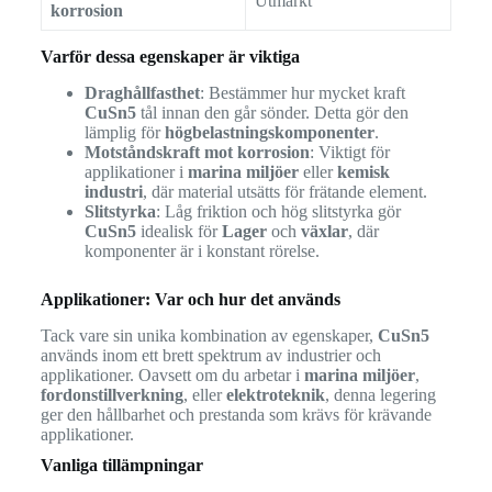
Utmärkt
korrosion
Varför dessa egenskaper är viktiga
Draghållfasthet
: Bestämmer hur mycket kraft
CuSn5
tål innan den går sönder. Detta gör den
lämplig för
högbelastningskomponenter
.
Motståndskraft mot korrosion
: Viktigt för
applikationer i
marina miljöer
eller
kemisk
industri
, där material utsätts för frätande element.
Slitstyrka
: Låg friktion och hög slitstyrka gör
CuSn5
idealisk för
Lager
och
växlar
, där
komponenter är i konstant rörelse.
Applikationer: Var och hur det används
Tack vare sin unika kombination av egenskaper,
CuSn5
används inom ett brett spektrum av industrier och
applikationer. Oavsett om du arbetar i
marina miljöer
,
fordonstillverkning
, eller
elektroteknik
, denna legering
ger den hållbarhet och prestanda som krävs för krävande
applikationer.
Vanliga tillämpningar