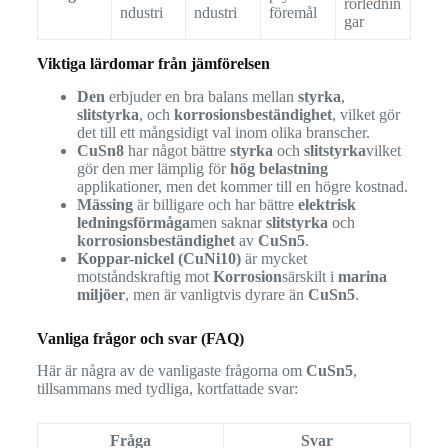
rörlednin
ndustri
ndustri
föremål
gar
Viktiga lärdomar från jämförelsen
Den
erbjuder en bra balans mellan
styrka
,
slitstyrka
, och
korrosionsbeständighet
, vilket gör
det till ett mångsidigt val inom olika branscher.
CuSn8
har något bättre
styrka
och
slitstyrka
vilket
gör den mer lämplig för
hög belastning
applikationer, men det kommer till en högre kostnad.
Mässing
är billigare och har bättre
elektrisk
ledningsförmåga
men saknar
slitstyrka
och
korrosionsbeständighet
av
CuSn5
.
Koppar-nickel (CuNi10)
är mycket
motståndskraftig mot
Korrosion
särskilt i
marina
miljöer
, men är vanligtvis dyrare än
CuSn5
.
Vanliga frågor och svar (FAQ)
Här är några av de vanligaste frågorna om
CuSn5
,
tillsammans med tydliga, kortfattade svar:
Fråga
Svar