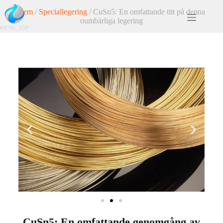
Hem
/
Speciallegering
/ CuSn5: En omfattande titt på denna
oumbärliga legering
CuSn5: En omfattande genomgång av