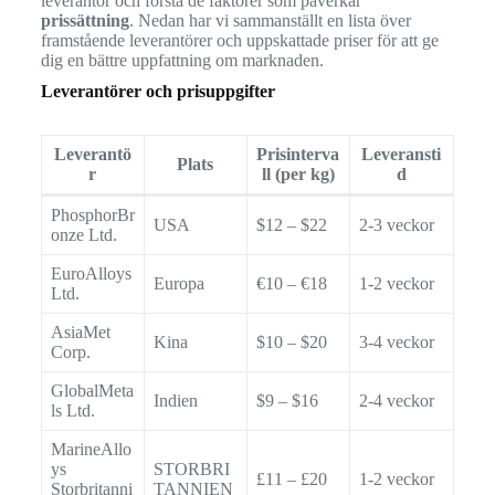
leverantör och förstå de faktorer som påverkar
prissättning
. Nedan har vi sammanställt en lista över
framstående leverantörer och uppskattade priser för att ge
dig en bättre uppfattning om marknaden.
Leverantörer och prisuppgifter
Leverantö
Prisinterva
Leveransti
Plats
r
ll (per kg)
d
PhosphorBr
USA
$12 – $22
2-3 veckor
onze Ltd.
EuroAlloys
Europa
€10 – €18
1-2 veckor
Ltd.
AsiaMet
Kina
$10 – $20
3-4 veckor
Corp.
GlobalMeta
Indien
$9 – $16
2-4 veckor
ls Ltd.
MarineAllo
ys
STORBRI
£11 – £20
1-2 veckor
Storbritanni
TANNIEN