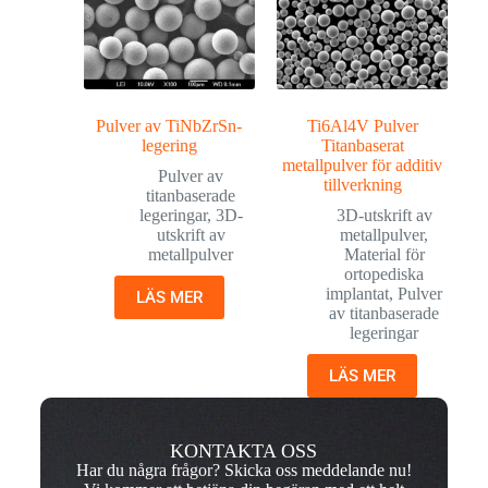
Pulver av TiNbZrSn-
Ti6Al4V Pulver
legering
Titanbaserat
metallpulver för additiv
Pulver av
tillverkning
titanbaserade
legeringar
,
3D-
3D-utskrift av
utskrift av
metallpulver
,
metallpulver
Material för
ortopediska
implantat
,
Pulver
LÄS MER
av titanbaserade
legeringar
LÄS MER
KONTAKTA OSS
Har du några frågor? Skicka oss meddelande nu!