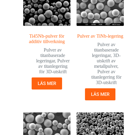
Ti45Nb-pulver för
Pulver av TiNb-legering
additiv tillverkning
Pulver av
Pulver av
titanbaserade
titanbaserade
legeringar
,
3D-
legeringar
,
Pulver
utskrift av
av titanlegering
metallpulver
,
för 3D-utskrift
Pulver av
titanlegering för
3D-utskrift
LÄS MER
LÄS MER