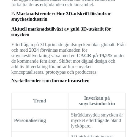
förbättra deras erbjudanden och lönsamhet.
2. Marknadstrender: Hur 3D-utskrift förändrar
smyckesindustrin
Aktuell marknadstillväxt av guld 3D-utskrift för
smycken
Efterfrågan på 3D-printade guldsmycken ökar globalt. Från
och med 2024 förväntas marknaden för
smyckestillverkning växa med en
CAGR på 19,5%
under
de kommande fem åren. Skiftet mot digital design och
additiv tillverkning förändrar hur smycken
konceptualiseras, prototypas och produceras.
Nyckeltrender som formar branschen
Inverkan på
Trend
smyckesindustrin
Skräddarsydda smycken är
Personalisering
mycket efterfrågade bland
lyxköpare.
3D-utskrift minimerar