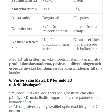
Produktionstid
Veckor
Dagar
Material Avfall
Hög
Låg
Anpassning
Begränsad
Obegränsat
Svårt för
Perfekt för fina
Komplexitet
invecklade bitar
detaljer
Hög för
Kostnadseffektiv
Kostnadseffekti
produktion i små
t för anpassade
vitet
serier
och bulkordrar
Med
3D-utskrifter
, smycken företag i Berlin kan
minska
produktionskostnaderna, påskynda tillverkningen och
erbjuda mycket kundanpassade konstruktioner
till sina
kunder.
6. Varför välja Metal3DP för guld 3D-
utskriftslösningar?
Smyckestillverkare, designers och grossister letar efter
pålitliga 3D-utskriftslösningar
behöver en partner som
tillhandahåller:
✅
Metallpulver av hög kvalitet
optimerad för guld 3D-
utskrift