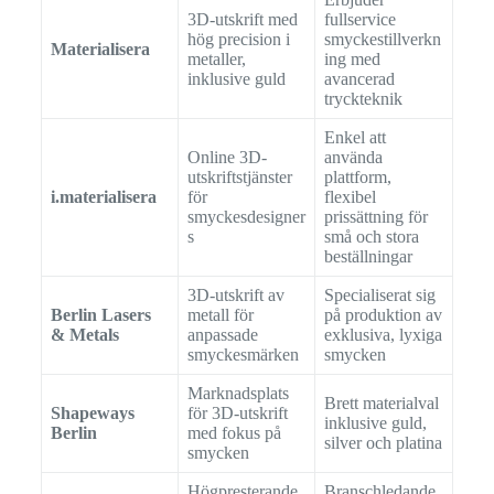
3D-utskrift med
fullservice
hög precision i
smyckestillverkn
Materialisera
metaller,
ing med
inklusive guld
avancerad
tryckteknik
Enkel att
Online 3D-
använda
utskriftstjänster
plattform,
i.materialisera
för
flexibel
smyckesdesigner
prissättning för
s
små och stora
beställningar
3D-utskrift av
Specialiserat sig
Berlin Lasers
metall för
på produktion av
& Metals
anpassade
exklusiva, lyxiga
smyckesmärken
smycken
Marknadsplats
Brett materialval
Shapeways
för 3D-utskrift
inklusive guld,
Berlin
med fokus på
silver och platina
smycken
Högpresterande
Branschledande