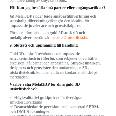
och tillverkning av smycken i bulk.
F5: Kan jag beställa små partier eller engångsartiklar?
Ja! Metal3DP stöder
både småpartitillverkning och
storskalig tillverkning
vilket gör den idealisk för
anpassade juvelerare och grossistköpare
.
För mer information om
guld 3D-utskrift och
metallpulver
, besök vår
metall 3D-utskrift sida
.
9. Slutsats och uppmaning till handling
Guld 3D-utskrift revolutionerar
anpassade
smyckesindustrin i Berlin
, som erbjuder oöverträffad
precision, hållbarhet och anpassning.
Smyckesmärken,
designers och grossister
den omfamningen
3D-
utskriftsteknik
kommer att få en konkurrensfördel på
marknaden.
Varför välja Metal3DP för dina guld-3D-
utskriftsbehov?
✅
Högkvalitativt guldpulver
för överlägsen
smyckestillverkning
✅
Branschledande precision
med avancerad
SEBM-
och DMLS-teknologier