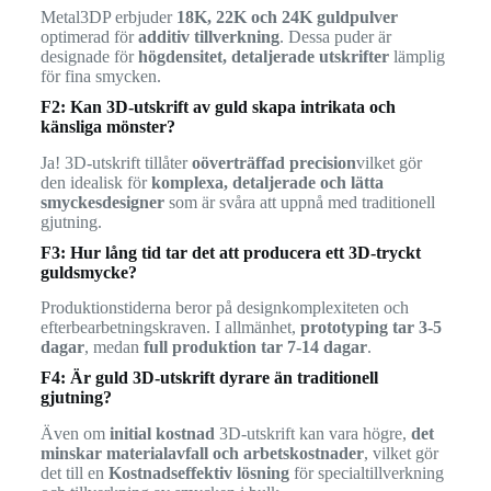
Metal3DP erbjuder
18K, 22K och 24K guldpulver
optimerad för
additiv tillverkning
. Dessa puder är
designade för
högdensitet, detaljerade utskrifter
lämplig
för fina smycken.
F2: Kan 3D-utskrift av guld skapa intrikata och
känsliga mönster?
Ja! 3D-utskrift tillåter
oöverträffad precision
vilket gör
den idealisk för
komplexa, detaljerade och lätta
smyckesdesigner
som är svåra att uppnå med traditionell
gjutning.
F3: Hur lång tid tar det att producera ett 3D-tryckt
guldsmycke?
Produktionstiderna beror på designkomplexiteten och
efterbearbetningskraven. I allmänhet,
prototyping tar 3-5
dagar
, medan
full produktion tar 7-14 dagar
.
F4: Är guld 3D-utskrift dyrare än traditionell
gjutning?
Även om
initial kostnad
3D-utskrift kan vara högre,
det
minskar materialavfall och arbetskostnader
, vilket gör
det till en
Kostnadseffektiv lösning
för specialtillverkning