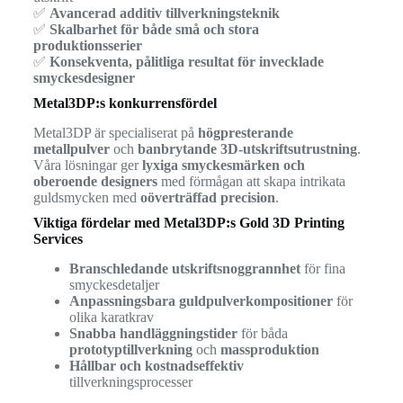
✅
Avancerad additiv tillverkningsteknik
✅
Skalbarhet för både små och stora
produktionsserier
✅
Konsekventa, pålitliga resultat för invecklade
smyckesdesigner
Metal3DP:s konkurrensfördel
Metal3DP är specialiserat på
högpresterande
metallpulver
och
banbrytande 3D-utskriftsutrustning
.
Våra lösningar ger
lyxiga smyckesmärken och
oberoende designers
med förmågan att skapa intrikata
guldsmycken med
oöverträffad precision
.
Viktiga fördelar med Metal3DP:s Gold 3D Printing
Services
Branschledande utskriftsnoggrannhet
för fina
smyckesdetaljer
Anpassningsbara guldpulverkompositioner
för
olika karatkrav
Snabba handläggningstider
för båda
prototyptillverkning
och
massproduktion
Hållbar och kostnadseffektiv
tillverkningsprocesser