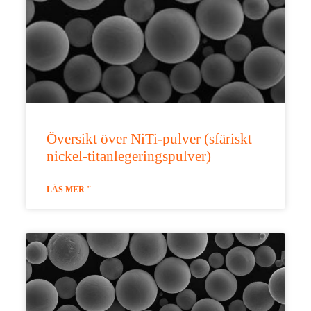
Översikt över NiTi-pulver (sfäriskt
nickel-titanlegeringspulver)
LÄS MER "