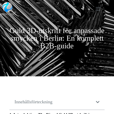
Guld 3D-utskrift för anpassade
smycken i Berlin: En komplett
B2B-guide
Innehållsförteckning