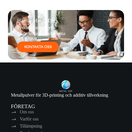
Hämta Metal3DP:s
Produktbroschyr
Få de senaste produkterna
och prislistan
KONTAKTA OSS
Metallpulver för 3D-printing och additiv tillverkning
FÖRETAG
Om oss
Varför oss
Tillämpning