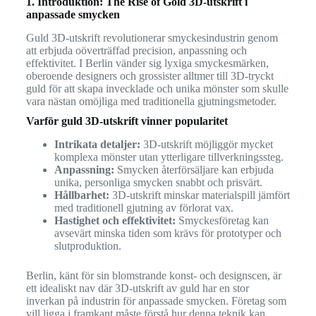
1. Introduktion: The Rise of Gold 3D-utskrift i
anpassade smycken
Guld 3D-utskrift revolutionerar smyckesindustrin genom
att erbjuda oöverträffad precision, anpassning och
effektivitet. I Berlin vänder sig lyxiga smyckesmärken,
oberoende designers och grossister alltmer till 3D-tryckt
guld för att skapa invecklade och unika mönster som skulle
vara nästan omöjliga med traditionella gjutningsmetoder.
Varför guld 3D-utskrift vinner popularitet
Intrikata detaljer:
3D-utskrift möjliggör mycket
komplexa mönster utan ytterligare tillverkningssteg.
Anpassning:
Smycken återförsäljare kan erbjuda
unika, personliga smycken snabbt och prisvärt.
Hållbarhet:
3D-utskrift minskar materialspill jämfört
med traditionell gjutning av förlorat vax.
Hastighet och effektivitet:
Smyckesföretag kan
avsevärt minska tiden som krävs för prototyper och
slutproduktion.
Berlin, känt för sin blomstrande konst- och designscen, är
ett idealiskt nav där 3D-utskrift av guld har en stor
inverkan på industrin för anpassade smycken. Företag som
vill ligga i framkant måste förstå hur denna teknik kan