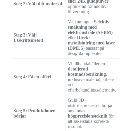
eller 24K guldpulver
Steg 2: Välj ditt material
optimerad för additiv
tillverkning.
Välj antingen
Selektiv
smältning med
elektronstråle (SEBM)
Steg 3: Välj
eller
Direkt
Utskriftsmetod
metallsintring med laser
(DMLS)
baserat på
designkomplexitet.
Vi tillhandahåller en
detaljerad
kostnadsberäkning
,
Steg 4: Få en offert
inklusive material, arbete
och
efterbehandlingsalternativ.
Guld 3D-
utskriftsprocessen börjar
Steg 5: Produktionen
användas
börjar
högprecisionsteknik
för
att säkerställa korrekta
resultat.