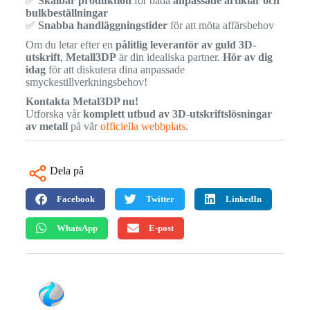
✅
Skalbar produktion
för båda
anpassade artiklar och
bulkbeställningar
✅
Snabba handläggningstider
för att möta affärsbehov
Om du letar efter en
pålitlig leverantör av guld 3D-
utskrift
,
Metall3DP
är din idealiska partner.
Hör av dig
idag
för att diskutera dina anpassade
smyckestillverkningsbehov!
Kontakta Metal3DP nu!
Utforska vår
komplett utbud av 3D-utskriftslösningar
av metall
på vår
officiella webbplats
.
Dela på
Facebook
Twitter
LinkedIn
WhatsApp
E-post