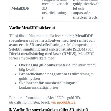
metallpulver och
guldpulverkvali
Metall3DP
3D-
tet
och
utskriftslösninga
anpassade
r
smycken tryck
Varför Metal3DP sticker ut
Till skillnad från traditionella leverantörer,
Metall3DP
specialiserar sig på
metallpulver med hög renhet och
avancerade 3D-utskriftslösningar
. Med expertis inom
Selektiv smältning med elektronstråle (SEBM)
och
Direkt metallsintring med laser (DMLS)
, Metal3DP
förser smycketillverkare med:
Överlägsna guldpulvermaterial
för utskrifter av
hög kvalitet
Branschledande noggrannhet
i tillverkning av
guldsmycken
Skalbarhet för massbeställningar
till
konkurrenskraftiga priser
För mer information om Metal3DP:s guld 3D-
utskriftsmöjligheter, besök
vår produktsida
.
5. Varför fler smyckemärken väljer 3D-utskrift