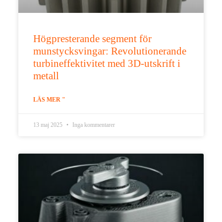
Högpresterande segment för
munstycksvingar: Revolutionerande
turbineffektivitet med 3D-utskrift i
metall
LÄS MER "
13 maj 2025
Inga kommentarer