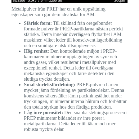
Metallpulver från PREP har en unik uppsättning
egenskaper som gör dem idealiska för AM:
Sfärisk form:
Till skillnad från oregelbundet
formade pulver är PREP-partiklarna nästan perfekt
sfäriska. Detta innebär överlägsen flytbarhet i AM-
maskiner, vilket leder till konsekvent lagerbildning
och en smidigare utskriftsupplevelse.
Hög renhet:
Den kontrollerade miljön i PREP-
kammaren minimerar upptagningen av syre och
andra gaser, vilket resulterar i metallpulver med
exceptionell renhet. Detta leder till överlägsna
mekaniska egenskaper och färre defekter i den
slutliga tryckta detaljen.
Smal storleksfördelning:
PREP-pulvren har en
mycket jämn fördelning av partikelstorlekar. Denna
konsistens säkerställer jämn packningstäthet under
tryckningen, minimerar interna hålrum och förbättrar
den totala styrkan hos den färdiga produkten.
Låg inre porositet:
Den snabba stelningsprocessen i
PREP minimerar bildandet av inre porer i
metallpartiklarna. Detta leder till tätare och mer
robusta tryckta delar.