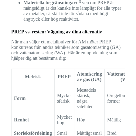
Materiella begränsningar:
Även om PREP är
mångsidigt är det kanske inte lämpligt för alla typer
av metaller, särskilt inte för sådana med högt
ångtryck eller hög reaktivitet.
PREP vs. resten: Vägning av dina alternativ
När man väljer ett metallpulver för AM möter PREP
konkurrens från andra tekniker som gasatomisering (GA)
och vattenatomisering (WA). Här är en uppdelning som
hjälper dig att bestämma dig:
Atomisering
Vattenatomise
Metrisk
PREP
av gas (GA)
(WA)
Mestadels
Mycket
sfärisk,
Oregelbundna
Form
sfärisk
några
former
satelliter
Mycket
Renhet
Hög
Måttlig
hög
Storleksfördelning
Smal
Måttligt smal
Bred