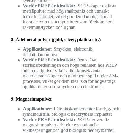
svetselektroder
Varför PREP är idealiskt:
PREP skapar eldfasta
metallpulver med hög smältpunkt och utmärkt
termisk stabilitet, vilket gör dem lämpliga för att
klara de extrema temperaturer som förekommer i
raketmunstycken och ugnar.
8. Ädelmetallpulver (guld, silver, platina etc.)
Applikationer:
Smycken, elektronik,
dentaltillämpningar
Varför PREP är idealiskt:
Den snäva
storleksfördelningen och höga renheten hos PREP
ädelmetallpulver säkerställer konsekventa
materialegenskaper och minimerar spill under AM-
processer, vilket gör dem idealiska för högvärdiga
applikationer som smycken och elektronik.
9. Magnesiumpulver
Applikationer:
Lättviktskomponenter för flyg- och
rymdindustrin, biologiskt nedbrytbara implantat
Varför PREP är idealiskt:
PREP-deriverade
magnesiumpulver erbjuder exceptionella
viktbesparingar och god biologisk nedbrytbarhet,