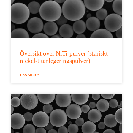
Översikt över NiTi-pulver (sfäriskt
nickel-titanlegeringspulver)
LÄS MER "