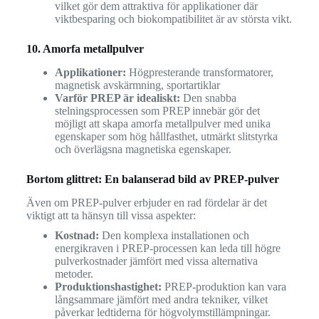
vilket gör dem attraktiva för applikationer där
viktbesparing och biokompatibilitet är av största vikt.
10. Amorfa metallpulver
Applikationer:
Högpresterande transformatorer,
magnetisk avskärmning, sportartiklar
Varför PREP är idealiskt:
Den snabba
stelningsprocessen som PREP innebär gör det
möjligt att skapa amorfa metallpulver med unika
egenskaper som hög hållfasthet, utmärkt slitstyrka
och överlägsna magnetiska egenskaper.
Bortom glittret: En balanserad bild av PREP-pulver
Även om PREP-pulver erbjuder en rad fördelar är det
viktigt att ta hänsyn till vissa aspekter:
Kostnad:
Den komplexa installationen och
energikraven i PREP-processen kan leda till högre
pulverkostnader jämfört med vissa alternativa
metoder.
Produktionshastighet:
PREP-produktion kan vara
långsammare jämfört med andra tekniker, vilket
påverkar ledtiderna för högvolymstillämpningar.