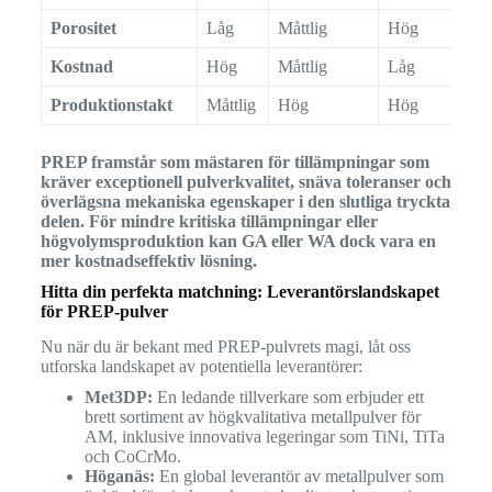
Porositet
Låg
Måttlig
Hög
Kostnad
Hög
Måttlig
Låg
Produktionstakt
Måttlig
Hög
Hög
PREP framstår som mästaren för tillämpningar som
kräver exceptionell pulverkvalitet, snäva toleranser och
överlägsna mekaniska egenskaper i den slutliga tryckta
delen. För mindre kritiska tillämpningar eller
högvolymsproduktion kan GA eller WA dock vara en
mer kostnadseffektiv lösning.
Hitta din perfekta matchning: Leverantörslandskapet
för PREP-pulver
Nu när du är bekant med PREP-pulvrets magi, låt oss
utforska landskapet av potentiella leverantörer:
Met3DP:
En ledande tillverkare som erbjuder ett
brett sortiment av högkvalitativa metallpulver för
AM, inklusive innovativa legeringar som TiNi, TiTa
och CoCrMo.
Höganäs:
En global leverantör av metallpulver som