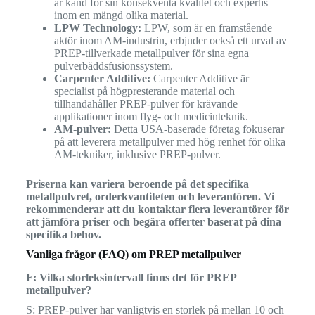
är känd för sin konsekventa kvalitet och expertis
inom en mängd olika material.
LPW Technology:
LPW, som är en framstående
aktör inom AM-industrin, erbjuder också ett urval av
PREP-tillverkade metallpulver för sina egna
pulverbäddsfusionssystem.
Carpenter Additive:
Carpenter Additive är
specialist på högpresterande material och
tillhandahåller PREP-pulver för krävande
applikationer inom flyg- och medicinteknik.
AM-pulver:
Detta USA-baserade företag fokuserar
på att leverera metallpulver med hög renhet för olika
AM-tekniker, inklusive PREP-pulver.
Priserna kan variera beroende på det specifika
metallpulvret, orderkvantiteten och leverantören. Vi
rekommenderar att du kontaktar flera leverantörer för
att jämföra priser och begära offerter baserat på dina
specifika behov.
Vanliga frågor (FAQ) om PREP metallpulver
F: Vilka storleksintervall finns det för PREP
metallpulver?
S: PREP-pulver har vanligtvis en storlek på mellan 10 och