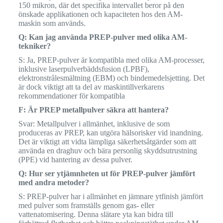
150 mikron, där det specifika intervallet beror på den
önskade applikationen och kapaciteten hos den AM-
maskin som används.
Q: Kan jag använda PREP-pulver med olika AM-
tekniker?
S: Ja, PREP-pulver är kompatibla med olika AM-processer,
inklusive laserpulverbäddsfusion (LPBF),
elektronstrålesmältning (EBM) och bindemedelsjetting. Det
är dock viktigt att ta del av maskintillverkarens
rekommendationer för kompatibla
F: Är PREP metallpulver säkra att hantera?
Svar: Metallpulver i allmänhet, inklusive de som
produceras av PREP, kan utgöra hälsorisker vid inandning.
Det är viktigt att vidta lämpliga säkerhetsåtgärder som att
använda en draghuv och bära personlig skyddsutrustning
(PPE) vid hantering av dessa pulver.
Q: Hur ser ytjämnheten ut för PREP-pulver jämfört
med andra metoder?
S: PREP-pulver har i allmänhet en jämnare ytfinish jämfört
med pulver som framställs genom gas- eller
vattenatomisering. Denna slätare yta kan bidra till