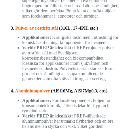
superlegeringspulver behåller sin exceptionella
högtemperaturhållfasthet och oxidationsbeständighet,
vilket gör dem perfekta för att klara de tuffa miljöer
som förekommer i jetmotorer och turbiner.
3.
Pulver av rostfritt stål
(316L, 17-4PH, etc.)
Applikationer:
Kirurgiska instrument, utrustning för
kemisk bearbetning, komponenter för livsmedel
Varför PREP är idealiskt:
PREP erbjuder pulver
av rostfritt stål med överlägsen
korrosionsbeständighet och biokompatibilitet,
idealiska för applikationer inom sjukvården och
livsmedelsindustrin. Pulverets nästan sfäriska form
gör det också möjligt att skapa komplicerade
geometrier som ofta krävs i kirurgiska verktyg.
4.
Aluminiumpulver
(AlSi10Mg, AlSi7Mg0,3, etc.)
Applikationer:
Fordonskomponenter, höljen för
konsumentelektronik, lättviktsdelar för flyg- och
rymdindustrin
Varför PREP är idealiskt:
PREP-tillverkade
aluminiumpulver har utmärkt flytbarhet och en bra
balans mellan styrka och vikt, vilket gör dem