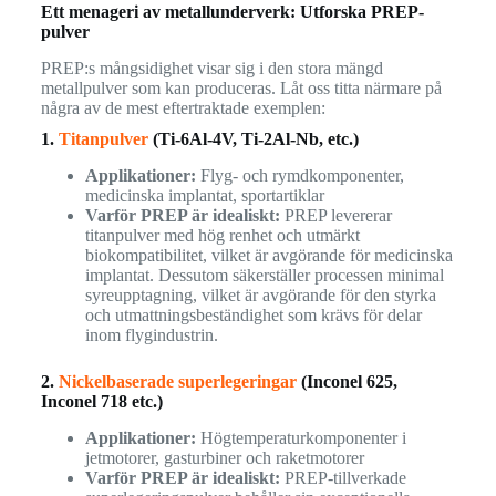
Ett menageri av metallunderverk: Utforska PREP-
pulver
PREP:s mångsidighet visar sig i den stora mängd
metallpulver som kan produceras. Låt oss titta närmare på
några av de mest eftertraktade exemplen:
1.
Titanpulver
(Ti-6Al-4V, Ti-2Al-Nb, etc.)
Applikationer:
Flyg- och rymdkomponenter,
medicinska implantat, sportartiklar
Varför PREP är idealiskt:
PREP levererar
titanpulver med hög renhet och utmärkt
biokompatibilitet, vilket är avgörande för medicinska
implantat. Dessutom säkerställer processen minimal
syreupptagning, vilket är avgörande för den styrka
och utmattningsbeständighet som krävs för delar
inom flygindustrin.
2.
Nickelbaserade superlegeringar
(Inconel 625,
Inconel 718 etc.)
Applikationer:
Högtemperaturkomponenter i
jetmotorer, gasturbiner och raketmotorer
Varför PREP är idealiskt:
PREP-tillverkade