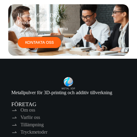
Hämta Metal3DP:s
Produktbroschyr
Få de senaste produkterna
och prislistan
KONTAKTA OSS
Metallpulver för 3D-printing och additiv tillverkning
FÖRETAG
Om oss
Varför oss
Tillämpning
Tryckmetoder