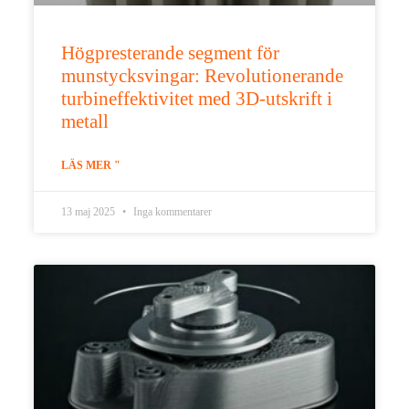
Högpresterande segment för
munstycksvingar: Revolutionerande
turbineffektivitet med 3D-utskrift i
metall
LÄS MER "
13 maj 2025
Inga kommentarer