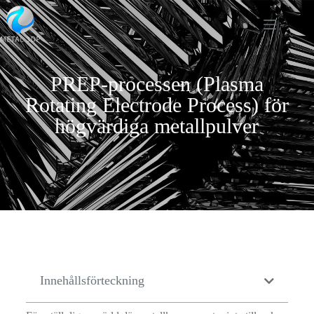
PREP-processen (Plasma
Rotating Electrode Process) för
högvärdiga metallpulver
Innehållsförteckning