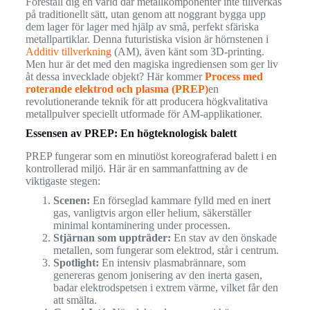
Föreställ dig en värld där metallkomponenter inte tillverkas
på traditionellt sätt, utan genom att noggrant bygga upp
dem lager för lager med hjälp av små, perfekt sfäriska
metallpartiklar. Denna futuristiska vision är hörnstenen i
Additiv tillverkning
(AM), även känt som 3D-printing.
Men hur är det med den magiska ingrediensen som ger liv
åt dessa invecklade objekt? Här kommer
Process med
roterande elektrod och plasma (PREP)
en
revolutionerande teknik för att producera högkvalitativa
metallpulver speciellt utformade för AM-applikationer.
Essensen av PREP: En högteknologisk balett
PREP fungerar som en minutiöst koreograferad balett i en
kontrollerad miljö. Här är en sammanfattning av de
viktigaste stegen:
Scenen:
En förseglad kammare fylld med en inert
gas, vanligtvis argon eller helium, säkerställer
minimal kontaminering under processen.
Stjärnan som uppträder:
En stav av den önskade
metallen, som fungerar som elektrod, står i centrum.
Spotlight:
En intensiv plasmabrännare, som
genereras genom jonisering av den inerta gasen,
badar elektrodspetsen i extrem värme, vilket får den
att smälta.