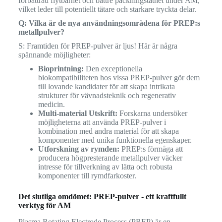
förbättrad flytbarhet och bättre packningstäthet under AM,
vilket leder till potentiellt tätare och starkare tryckta delar.
Q: Vilka är de nya användningsområdena för PREP:s
metallpulver?
S: Framtiden för PREP-pulver är ljus! Här är några
spännande möjligheter:
Bioprintning:
Den exceptionella
biokompatibiliteten hos vissa PREP-pulver gör dem
till lovande kandidater för att skapa intrikata
strukturer för vävnadsteknik och regenerativ
medicin.
Multi-material Utskrift:
Forskarna undersöker
möjligheterna att använda PREP-pulver i
kombination med andra material för att skapa
komponenter med unika funktionella egenskaper.
Utforskning av rymden:
PREP:s förmåga att
producera högpresterande metallpulver väcker
intresse för tillverkning av lätta och robusta
komponenter till rymdfarkoster.
Det slutliga omdömet: PREP-pulver - ett kraftfullt
verktyg för AM
Plasma Rotating Electrode Process (PREP) är en