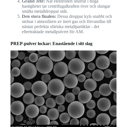
Grand Jeté:
När elektroden snurrar i höga
hastigheter tar centrifugalkraften över och slungar
smälta metalldroppar utåt.
Den stora finalen:
Dessa droppar kyls snabbt och
stelnar i atmosfären av inert gas och förvandlas till
nästan perfekta sfäriska metallpartiklar - det
eftertraktade metallpulvret för AM.
PREP-pulver lockar: Enastående i sitt slag