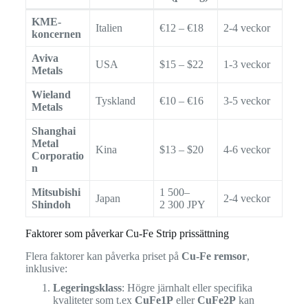
KME-
Italien
€12 – €18
2-4 veckor
koncernen
Aviva
USA
$15 – $22
1-3 veckor
Metals
Wieland
Tyskland
€10 – €16
3-5 veckor
Metals
Shanghai
Metal
Kina
$13 – $20
4-6 veckor
Corporatio
n
Mitsubishi
1 500–
Japan
2-4 veckor
Shindoh
2 300 JPY
Faktorer som påverkar Cu-Fe Strip prissättning
Flera faktorer kan påverka priset på
Cu-Fe remsor
,
inklusive:
Legeringsklass
: Högre järnhalt eller specifika
kvaliteter som t.ex
CuFe1P
eller
CuFe2P
kan