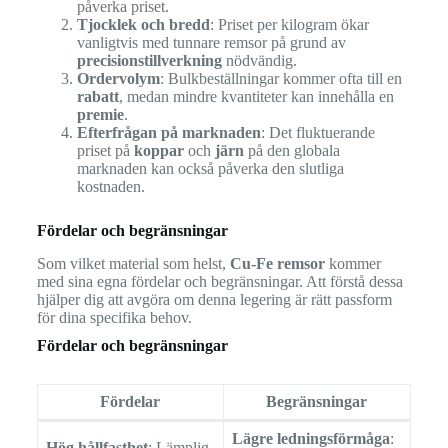
påverka priset.
Tjocklek och bredd
: Priset per kilogram ökar
vanligtvis med tunnare remsor på grund av
precisionstillverkning
nödvändig.
Ordervolym
: Bulkbeställningar kommer ofta till en
rabatt
, medan mindre kvantiteter kan innehålla en
premie
.
Efterfrågan på marknaden
: Det fluktuerande
priset på
koppar
och
järn
på den globala
marknaden kan också påverka den slutliga
kostnaden.
Fördelar och begränsningar
Som vilket material som helst,
Cu-Fe remsor
kommer
med sina egna fördelar och begränsningar. Att förstå dessa
hjälper dig att avgöra om denna legering är rätt passform
för dina specifika behov.
Fördelar och begränsningar
Fördelar
Begränsningar
Lägre ledningsförmåga
:
Hög hållfasthet
: Lämplig