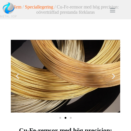
Hem
/
Speciallegering
/ Cu-Fe-remsor med hög precision:
oöverträffad prestanda förklaras
Cu-Fe-remsor med hög precision: