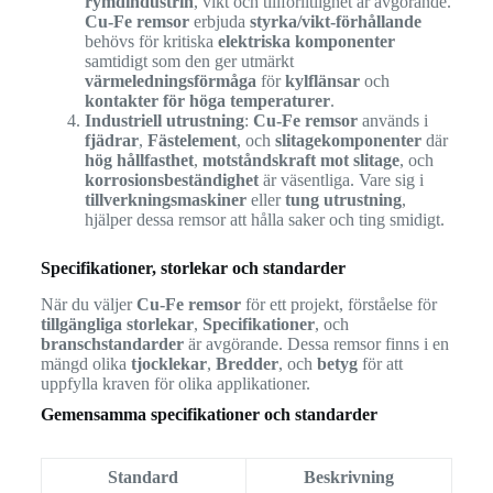
rymdindustrin
, vikt och tillförlitlighet är avgörande.
Cu-Fe remsor
erbjuda
styrka/vikt-förhållande
behövs för kritiska
elektriska komponenter
samtidigt som den ger utmärkt
värmeledningsförmåga
för
kylflänsar
och
kontakter för höga temperaturer
.
Industriell utrustning
:
Cu-Fe remsor
används i
fjädrar
,
Fästelement
, och
slitagekomponenter
där
hög hållfasthet
,
motståndskraft mot slitage
, och
korrosionsbeständighet
är väsentliga. Vare sig i
tillverkningsmaskiner
eller
tung utrustning
,
hjälper dessa remsor att hålla saker och ting smidigt.
Specifikationer, storlekar och standarder
När du väljer
Cu-Fe remsor
för ett projekt, förståelse för
tillgängliga storlekar
,
Specifikationer
, och
branschstandarder
är avgörande. Dessa remsor finns i en
mängd olika
tjocklekar
,
Bredder
, och
betyg
för att
uppfylla kraven för olika applikationer.
Gemensamma specifikationer och standarder
Standard
Beskrivning