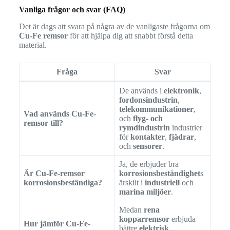
Vanliga frågor och svar (FAQ)
Det är dags att svara på några av de vanligaste frågorna om
Cu-Fe remsor
för att hjälpa dig att snabbt förstå detta
material.
Fråga
Svar
De används i
elektronik
,
fordonsindustrin
,
telekommunikationer
,
Vad används Cu-Fe-
och
flyg- och
remsor till?
rymdindustrin
industrier
för
kontakter
,
fjädrar
,
och
sensorer
.
Ja, de erbjuder bra
Är Cu-Fe-remsor
korrosionsbeständighet
s
korrosionsbeständiga?
ärskilt i
industriell
och
marina miljöer
.
Medan
rena
kopparremsor
erbjuda
Hur jämför Cu-Fe-
bättre
elektrisk