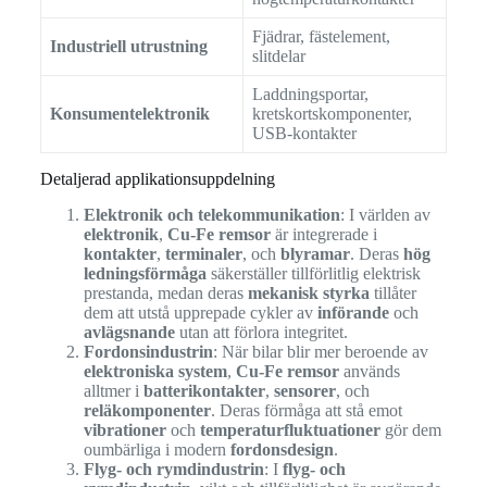
Fjädrar, fästelement,
Industriell utrustning
slitdelar
Laddningsportar,
Konsumentelektronik
kretskortskomponenter,
USB-kontakter
Detaljerad applikationsuppdelning
Elektronik och telekommunikation
: I världen av
elektronik
,
Cu-Fe remsor
är integrerade i
kontakter
,
terminaler
, och
blyramar
. Deras
hög
ledningsförmåga
säkerställer tillförlitlig elektrisk
prestanda, medan deras
mekanisk styrka
tillåter
dem att utstå upprepade cykler av
införande
och
avlägsnande
utan att förlora integritet.
Fordonsindustrin
: När bilar blir mer beroende av
elektroniska system
,
Cu-Fe remsor
används
alltmer i
batterikontakter
,
sensorer
, och
reläkomponenter
. Deras förmåga att stå emot
vibrationer
och
temperaturfluktuationer
gör dem
oumbärliga i modern
fordonsdesign
.
Flyg- och rymdindustrin
: I
flyg- och