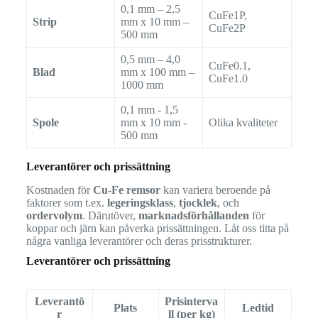
0,1 mm – 2,5
CuFe1P,
Strip
mm x 10 mm –
CuFe2P
500 mm
0,5 mm – 4,0
CuFe0.1,
Blad
mm x 100 mm –
CuFe1.0
1000 mm
0,1 mm - 1,5
Spole
mm x 10 mm -
Olika kvaliteter
500 mm
Leverantörer och prissättning
Kostnaden för
Cu-Fe remsor
kan variera beroende på
faktorer som t.ex.
legeringsklass
,
tjocklek
, och
ordervolym
. Därutöver,
marknadsförhållanden
för
koppar och järn kan påverka prissättningen. Låt oss titta på
några vanliga leverantörer och deras prisstrukturer.
Leverantörer och prissättning
Leverantö
Prisinterva
Plats
Ledtid
r
ll (per kg)