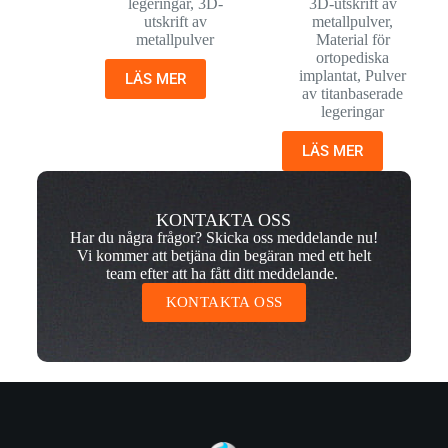
legeringar
,
3D-
3D-utskrift av
utskrift av
metallpulver
,
metallpulver
Material för
ortopediska
implantat
,
Pulver
LÄS MER
av titanbaserade
legeringar
LÄS MER
KONTAKTA OSS
Har du några frågor? Skicka oss meddelande nu!
Vi kommer att betjäna din begäran med ett helt
team efter att ha fått ditt meddelande.
KONTAKTA OSS