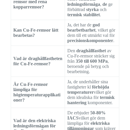
remsor med rena
ledningsförmåga
,
de
ge
kopparremsor?
förbättrad
styrka
och
termisk stabilitet
.
Ja, det har de
god
Kan Cu-Fe-remsor lätt
bearbetbarhet
, vilket gör
bearbetas?
dem till ett utmärkt val för
precisionskomponenter
.
Den
draghållfasthet
av
Cu-Fe-remsor sträcker sig
Vad är draghållfastheten
från
350 till 600 MPa
,
för Cu-Fe-remsor?
beroende på betyg och
bearbetning.
Ja, de underhåller sina
Är Cu-Fe-remsor
fastigheter kl
förhöjda
lämpliga för
temperaturer
vilket gör
högtemperaturapplikati
dem idealiska för
termisk
oner?
hantering
komponenter.
De erbjuder
50-80%
IACS
vilket gör dem
Vad är den elektriska
lämpliga för
elektriska
ledningsförmågan för
tillämpningar
som kräver