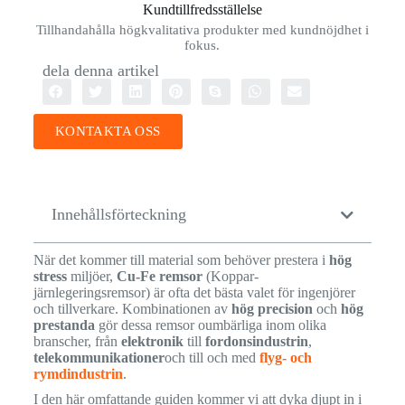
Kundtillfredsställelse
Tillhandahålla högkvalitativa produkter med kundnöjdhet i
fokus.
dela denna artikel
KONTAKTA OSS
Innehållsförteckning
När det kommer till material som behöver prestera i
hög
stress
miljöer,
Cu-Fe remsor
(Koppar-
järnlegeringsremsor) är ofta det bästa valet för ingenjörer
och tillverkare. Kombinationen av
hög precision
och
hög
prestanda
gör dessa remsor oumbärliga inom olika
branscher, från
elektronik
till
fordonsindustrin
,
telekommunikationer
och till och med
flyg- och
rymdindustrin
.
I den här omfattande guiden kommer vi att dyka djupt in i