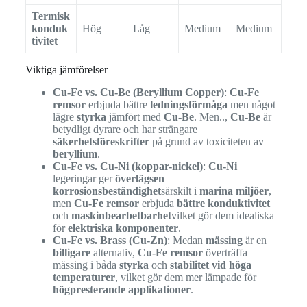
Termisk
konduk
Hög
Låg
Medium
Medium
tivitet
Viktiga jämförelser
Cu-Fe vs. Cu-Be (Beryllium Copper)
:
Cu-Fe
remsor
erbjuda bättre
ledningsförmåga
men något
lägre
styrka
jämfört med
Cu-Be
. Men..,
Cu-Be
är
betydligt dyrare och har strängare
säkerhetsföreskrifter
på grund av toxiciteten av
beryllium
.
Cu-Fe vs. Cu-Ni (koppar-nickel)
:
Cu-Ni
legeringar ger
överlägsen
korrosionsbeständighet
särskilt i
marina miljöer
,
men
Cu-Fe remsor
erbjuda
bättre konduktivitet
och
maskinbearbetbarhet
vilket gör dem idealiska
för
elektriska komponenter
.
Cu-Fe vs. Brass (Cu-Zn)
: Medan
mässing
är en
billigare
alternativ,
Cu-Fe remsor
överträffa
mässing i båda
styrka
och
stabilitet vid höga
temperaturer
, vilket gör dem mer lämpade för
högpresterande applikationer
.