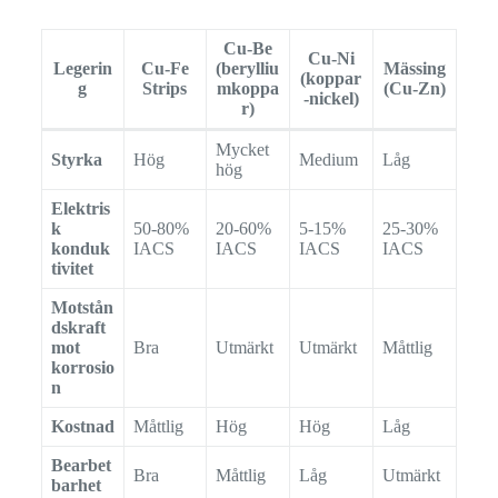
Cu-Be
Cu-Ni
Legerin
Cu-Fe
(berylliu
Mässing
(koppar
g
Strips
mkoppa
(Cu-Zn)
-nickel)
r)
Mycket
Styrka
Hög
Medium
Låg
hög
Elektris
k
50-80%
20-60%
5-15%
25-30%
konduk
IACS
IACS
IACS
IACS
tivitet
Motstån
dskraft
mot
Bra
Utmärkt
Utmärkt
Måttlig
korrosio
n
Kostnad
Måttlig
Hög
Hög
Låg
Bearbet
Bra
Måttlig
Låg
Utmärkt
barhet