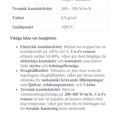
Termisk konduktivitet
200 – 380 W/m·K
Täthet
8,9 g/cm³
Smältpunkt
1083°C
Viktiga fakta om fastigheten
Elektrisk konduktivitet
: Medan ren koppar har en
konduktivitet på 100% IACS,
Cu-Fe remsor
erbjuda mellan 50-80%, vilket gör dem lämpliga för
elektriska kontakter
och
kontakter
som kräver
både
styrka
och
ledningsförmåga
.
Draghållfasthet
: Tillsatsen av järn ökar avsevärt
legeringens draghållfasthet, vilket gör dessa remsor
idealiska för
mekaniskt krävande tillämpningar
som
fjädrar
,
reläkomponenter
, och
Växlar
.
Termisk konduktivitet
: Med en
värmeledningsförmåga på
200-380 W/m·K
,
Cu-Fe
remsor
är mer än kapabla att hantera miljöer med
hög temperatur, vilket gör dem till ett föredraget val
för
termisk hantering
inom elektronik.