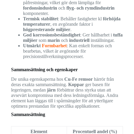
påfrestningar, vilket gör dem lämpliga för
fordonsindustrin
och
flyg- och rymdindustrin
komponenter.
Termisk stabilitet
: Behåller fastigheter kl
förhöjda
temperaturer
, en avgörande faktor i
högpresterande miljöer
.
God korrosionsbeständighet
: Ger hållbarhet i
tuffa
miljöer
som
marin
och
industriell
inställningar.
Utmärkt
Formbarhet
: Kan enkelt formas och
bearbetas, vilket är avgörande för
precisionstillverkningsprocesser.
Sammansättning och egenskaper
De unika egenskaperna hos
Cu-Fe remsor
härrör från
deras exakta sammansättning.
Koppar
ger basen för
legeringen, medan
järn
förbättrar dess styrka utan att
avsevärt kompromissa med dess ledningsförmåga. Andra
element kan läggas till i spårmängder för att ytterligare
optimera prestandan för specifika applikationer.
Sammansättning
Element
Procentuell andel (%)