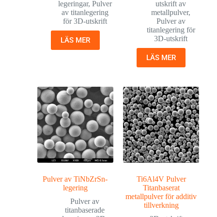
legeringar
,
Pulver
utskrift av
av titanlegering
metallpulver
,
för 3D-utskrift
Pulver av
titanlegering för
3D-utskrift
LÄS MER
LÄS MER
Pulver av TiNbZrSn-
Ti6Al4V Pulver
legering
Titanbaserat
metallpulver för additiv
Pulver av
tillverkning
titanbaserade