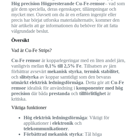
Hög precision Högpresterande Cu-Fe-remsor
– vad som
gör dem speciella, deras egenskaper, tillämpningar och
mycket mer. Oavsett om du är en erfaren ingenjör eller
precis har börjat utforska materialalternativ, kommer den
här artikeln att ge informationen du behöver för att fatta
välgrundade beslut.
Översikt
Vad är Cu-Fe Strips?
Cu-Fe remsor
är kopparlegeringar med en liten andel järn,
vanligtvis mellan
0,1% till 2,5% Fe
. Tillsatsen av järn
förbättrar avsevärt
mekanisk styrka
,
termisk stabilitet
,
och
slitstyrka
av koppar samtidigt som den bevaras
utmärkt elektrisk ledningsförmåga
. Detta gör att
Cu-Fe
remsor
idealisk för användning i
komponenter med hög
precision
där båda
prestanda
och
tillförlitlighet
är
kritiska.
Viktiga funktioner
Hög elektrisk ledningsförmåga
: Viktigt för
applikationer i
elektronik
och
telekommunikationer
.
Förbättrad mekanisk styrka
: Tål höga