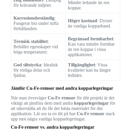
Mindre ledande än ren
för krävande miljöer.
koppar.
Korrosionsbeständig
:
Högre kostnad
: Dyrare
Fungerar bra under tuffa
än vanliga kopparband.
förhållanden.
Begränsad formbarhet
:
Termisk stabilitet
:
Kan vara mindre formbar
Behåller egenskaper vid
än ren koppar i vissa
höga temperaturer.
applikationer.
God slitstyrka
: Idealisk
Tillgänglighet
: Vissa
för rörliga delar och
kvaliteter kan ha längre
fjädrar.
ledtider.
Jämför Cu-Fe-remsor med andra kopparlegeringar
När man överväger
Cu-Fe remsor
för ditt projekt är det
viktigt att jämföra dem med andra
kopparlegeringar
för
att säkerställa att du får det bästa materialet för din
applikation. Låt oss ta en titt på hur
Cu-Fe remsor
stack
upp mot några vanliga kopparlegeringar.
Cu-Fe-remsor vs. andra kopparlegeringar