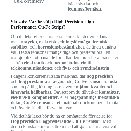
Cu-Fe-remsor?
både
styrka
och
ledningsförmåga
.
Slutsats: Varför välja High Precision High
Performance Cu-Fe Strips?
Om du letar efter ett material som erbjuder en balans
mellan
styrka
,
elektrisk ledningsförmåga
,
termisk
stabilitet
, och
korrosionsbeständighet
, de är ett utmärkt
val. Dessa remsor är mångsidiga och presterar bra i en
mängd olika utmanande förhållanden inom flera branscher
—från
elektronik
och
fordonsindustrin
till
telekommunikationer
och
flyg- och rymdindustrin
.
I dagens konkurrensutsatta marknad, där
hög precision
och
hög prestanda
är avgörande,
Cu-Fe remsor
framstå
som en pålitlig lösning som levererar
jämn kvalitet
och
långvarig hållbarhet
. Oavsett om du tillverkar
kontakter
,
elektriska komponenter
, eller
högspännings mekaniska
delar
,
Cu-Fe remsor
är ett material som kommer att möta
och överträffa dina förväntningar.
Vid det här laget bör du ha en omfattande förståelse för
Hög precision Högpresterande Cu-Fe-remsor
. Med
denna kunskap är du bättre rustad att göra rätt materialval