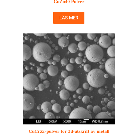
CuZn40 Pulver
LÄS MER
CuCrZr-pulver för 3d-utskrift av metall