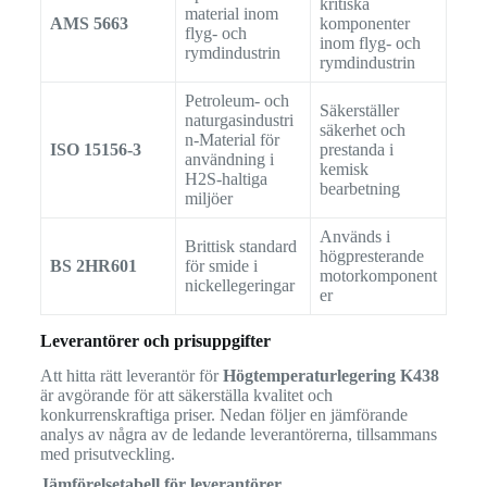
kritiska
material inom
AMS 5663
komponenter
flyg- och
inom flyg- och
rymdindustrin
rymdindustrin
Petroleum- och
Säkerställer
naturgasindustri
säkerhet och
n-Material för
ISO 15156-3
prestanda i
användning i
kemisk
H2S-haltiga
bearbetning
miljöer
Används i
Brittisk standard
högpresterande
BS 2HR601
för smide i
motorkomponent
nickellegeringar
er
Leverantörer och prisuppgifter
Att hitta rätt leverantör för
Högtemperaturlegering K438
är avgörande för att säkerställa kvalitet och
konkurrenskraftiga priser. Nedan följer en jämförande
analys av några av de ledande leverantörerna, tillsammans
med prisutveckling.
Jämförelsetabell för leverantörer