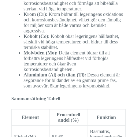
korrosionsbeständighet och förmåga att bibehålla
styrkan vid höga temperaturer.
Krom (Cr):
Krom bidrar till legeringens oxidations-
och korrosionsbeständighet, vilket gör den lämplig
för miljöer som är både varma och kemiskt
aggressiva.
Kobolt (Co):
Kobolt ökar legeringens hållfasthet,
särskilt vid höga temperaturer, och bidrar till dess
termiska stabilitet.
Molybden (Mo):
Detta element bidrar till att
förbättra legeringens hållfasthet vid förhöjda
temperaturer och ökar även
korrosionsbeständigheten.
Aluminium (Al) och titan (Ti):
Dessa element är
avgörande för bildandet av en gamma prime-fas,
som avsevärt ökar legeringens krypmotstånd.
Sammansättning Tabell
Procentuell
Element
Funktion
andel (%)
Basmatris,
Nickel (Ni)
55-60
korrosionsbestän