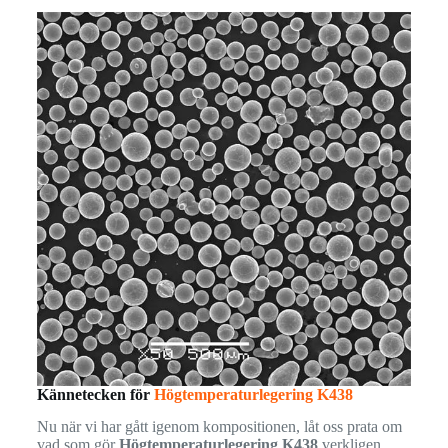
Kännetecken för
Högtemperaturlegering K438
Nu när vi har gått igenom kompositionen, låt oss prata om
vad som gör
Högtemperaturlegering K438
verkligen