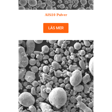
AlSi10 Pulver
LÄS MER