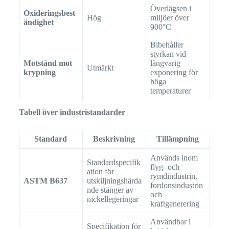
Överlägsen i
Oxideringsbest
Hög
miljöer över
ändighet
900°C
Bibehåller
styrkan vid
Motstånd mot
långvarig
Utmärkt
krypning
exponering för
höga
temperaturer
Tabell över industristandarder
Standard
Beskrivning
Tillämpning
Används inom
Standardspecifik
flyg- och
ation för
rymdindustrin,
ASTM B637
utskiljningshärda
fordonsindustrin
nde stänger av
och
nickellegeringar
kraftgenerering
Användbar i
Specifikation för