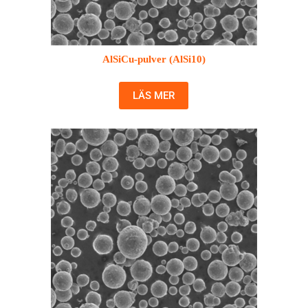
AlSiCu-pulver (AlSi10)
LÄS MER