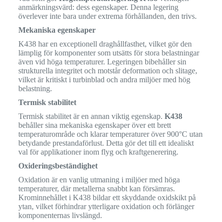
anmärkningsvärd: dess egenskaper. Denna legering
överlever inte bara under extrema förhållanden, den trivs.
Mekaniska egenskaper
K438 har en exceptionell draghållfasthet, vilket gör den
lämplig för komponenter som utsätts för stora belastningar
även vid höga temperaturer. Legeringen bibehåller sin
strukturella integritet och motstår deformation och slitage,
vilket är kritiskt i turbinblad och andra miljöer med hög
belastning.
Termisk stabilitet
Termisk stabilitet är en annan viktig egenskap.
K438
behåller sina mekaniska egenskaper över ett brett
temperaturområde och klarar temperaturer över 900°C utan
betydande prestandaförlust. Detta gör det till ett idealiskt
val för applikationer inom flyg och kraftgenerering.
Oxideringsbeständighet
Oxidation är en vanlig utmaning i miljöer med höga
temperaturer, där metallerna snabbt kan försämras.
Krominnehållet i K438 bildar ett skyddande oxidskikt på
ytan, vilket förhindrar ytterligare oxidation och förlänger
komponenternas livslängd.