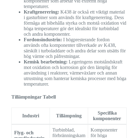
komponenter som arbetar vid extremt höga
temperaturer.
Kraftgenerering:
K438 är också ett viktigt material
i gasturbiner som används för kraftgenerering. Dess
förmåga att bibehålla styrka och motstå oxidation vid
höga temperaturer gör det idealiskt för turbinblad
och andra komponenter.
Fordonsindustrin:
I högpresterande fordon
används ofta komponenter tillverkade av K438,
särskilt i turboladdare och andra delar som utsätts för
hög värme och påfrestningar.
Kemisk bearbetning:
Legeringens motståndskraft
mot oxidation och korrosion gör den lämplig för
användning i reaktorer, värmeväxlare och annan
utrustning som hanterar kemiska processer med höga
temperaturer.
Tillämpningar Tabell
Specifika
Industri
Tillämpning
komponenter
Turbinblad,
Komponenter
Flyg- och
förbränningskam
för höga