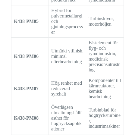
Hybrid för
pulvermetallurgi
Turbinskivor,
K438-PM05
och
motorhöljen
gjutningsprocess
er
Fästelement för
flyg- och
Utmärkt ytfinish,
rymdindustrin,
K438-PM06
minimal
medicinsk
efterbearbetning
precisionsutrustn
ing
Komponenter till
Hög renhet med
kärnreaktorer,
K438-PM07
reducerad
kemisk
syrehalt
bearbetning
Överlägsen
Turbinblad för
utmattningshållf
högtrycksturbine
K438-PM08
asthet för
r,
högtrycksapplik
industrimaskiner
ationer