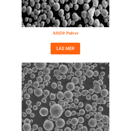
AlSi50 Pulver
LÄS MER