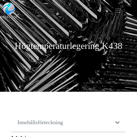
Högtemperaturlegering K438
Innehållsförteckning