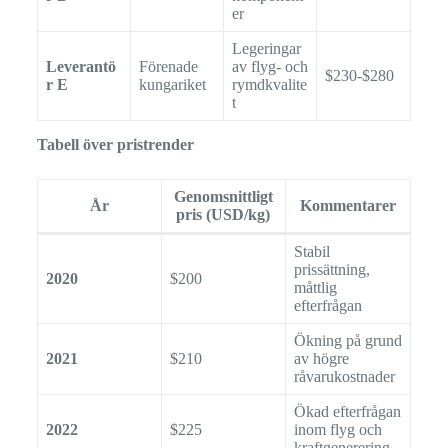
er
Legeringar
Leverantö
Förenade
av flyg- och
$230-$280
r E
kungariket
rymdkvalite
t
Tabell över pristrender
Genomsnittligt
År
Kommentarer
pris (USD/kg)
Stabil
prissättning,
2020
$200
måttlig
efterfrågan
Ökning på grund
2021
$210
av högre
råvarukostnader
Ökad efterfrågan
2022
$225
inom flyg och
kraftgenerering