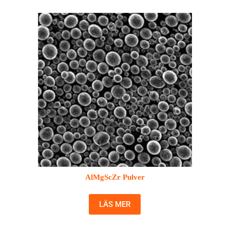
AlMgScZr Pulver
LÄS MER