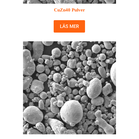
CuZn40 Pulver
LÄS MER