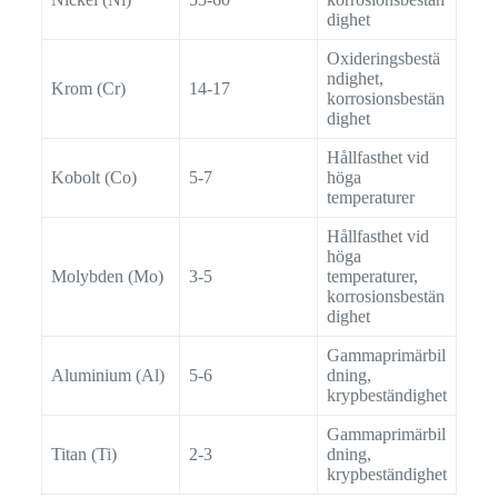
dighet
Oxideringsbestä
ndighet,
Krom (Cr)
14-17
korrosionsbestän
dighet
Hållfasthet vid
Kobolt (Co)
5-7
höga
temperaturer
Hållfasthet vid
höga
Molybden (Mo)
3-5
temperaturer,
korrosionsbestän
dighet
Gammaprimärbil
Aluminium (Al)
5-6
dning,
krypbeständighet
Gammaprimärbil
Titan (Ti)
2-3
dning,
krypbeständighet