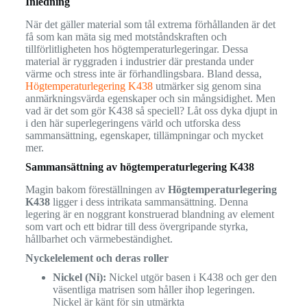
Inledning
När det gäller material som tål extrema förhållanden är det
få som kan mäta sig med motståndskraften och
tillförlitligheten hos högtemperaturlegeringar. Dessa
material är ryggraden i industrier där prestanda under
värme och stress inte är förhandlingsbara. Bland dessa,
Högtemperaturlegering K438
utmärker sig genom sina
anmärkningsvärda egenskaper och sin mångsidighet. Men
vad är det som gör K438 så speciell? Låt oss dyka djupt in
i den här superlegeringens värld och utforska dess
sammansättning, egenskaper, tillämpningar och mycket
mer.
Sammansättning av högtemperaturlegering K438
Magin bakom föreställningen av
Högtemperaturlegering
K438
ligger i dess intrikata sammansättning. Denna
legering är en noggrant konstruerad blandning av element
som vart och ett bidrar till dess övergripande styrka,
hållbarhet och värmebeständighet.
Nyckelelement och deras roller
Nickel (Ni):
Nickel utgör basen i K438 och ger den
väsentliga matrisen som håller ihop legeringen.
Nickel är känt för sin utmärkta