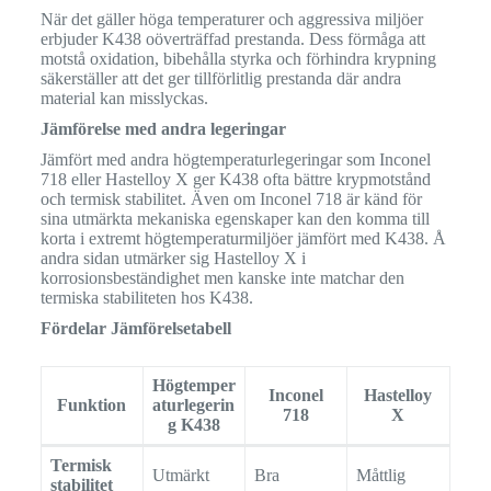
När det gäller höga temperaturer och aggressiva miljöer
erbjuder K438 oöverträffad prestanda. Dess förmåga att
motstå oxidation, bibehålla styrka och förhindra krypning
säkerställer att det ger tillförlitlig prestanda där andra
material kan misslyckas.
Jämförelse med andra legeringar
Jämfört med andra högtemperaturlegeringar som Inconel
718 eller Hastelloy X ger K438 ofta bättre krypmotstånd
och termisk stabilitet. Även om Inconel 718 är känd för
sina utmärkta mekaniska egenskaper kan den komma till
korta i extremt högtemperaturmiljöer jämfört med K438. Å
andra sidan utmärker sig Hastelloy X i
korrosionsbeständighet men kanske inte matchar den
termiska stabiliteten hos K438.
Fördelar Jämförelsetabell
Högtemper
Inconel
Hastelloy
Funktion
aturlegerin
718
X
g K438
Termisk
Utmärkt
Bra
Måttlig
stabilitet