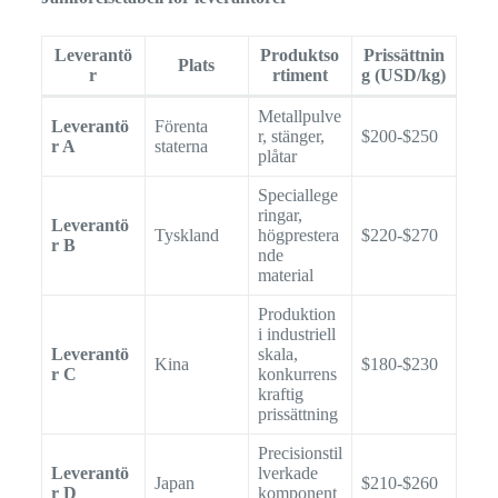
Leverantö
Produktso
Prissättnin
Plats
r
rtiment
g (USD/kg)
Metallpulve
Leverantö
Förenta
r, stänger,
$200-$250
r A
staterna
plåtar
Speciallege
ringar,
Leverantö
Tyskland
högprestera
$220-$270
r B
nde
material
Produktion
i industriell
Leverantö
skala,
Kina
$180-$230
r C
konkurrens
kraftig
prissättning
Precisionstil
Leverantö
lverkade
Japan
$210-$260
r D
komponent