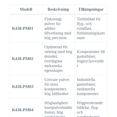
Modell
Beskrivning
Tillämpningar
Finkornigt
Turbinblad för
pulver för
flyg- och
K438-PM01
additiv
rymdfart,
tillverkning med
förbränningskam
hög precision
mare
Optimerad för
sintring med hög
Komponenter till
densitet,
gasturbiner,
K438-PM02
överlägsna
högtrycksventile
mekaniska
r
egenskaper
Grovare pulver
Industriella
för stora
gasturbiner,
K438-PM03
komponenter,
strukturella
hög hållfasthet
komponenter
Höghastighets
Högpresterande
laserpulverbädds
bildelar, flyg-
K438-PM04
fusion, hög
och
produktivitet
rymdindustrin