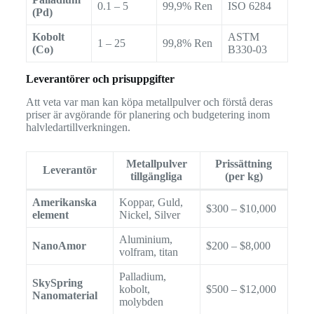
0.1 – 5
99,9% Ren
ISO 6284
(Pd)
Kobolt
ASTM
1 – 25
99,8% Ren
(Co)
B330-03
Leverantörer och prisuppgifter
Att veta var man kan köpa metallpulver och förstå deras
priser är avgörande för planering och budgetering inom
halvledartillverkningen.
Metallpulver
Prissättning
Leverantör
tillgängliga
(per kg)
Amerikanska
Koppar, Guld,
$300 – $10,000
element
Nickel, Silver
Aluminium,
NanoAmor
$200 – $8,000
volfram, titan
Palladium,
SkySpring
kobolt,
$500 – $12,000
Nanomaterial
molybden