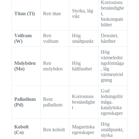
Korrosions
beständighe
Styrka, låg
Titan (Ti)
Ren titan
t,
vikt
biokompati
bilitet
Volfram
Ren
Hög
Densitet,
(W)
volfram
smältpunkt
hårdhet
Hög
värmeledni
Molybden
Ren
Hög
ngsförmåga
(Mo)
molybden
hållfasthet
, låg
värmeutvid
gning
God
Korrosions
ledningsför
Palladium
Rent
beständighe
måga,
(Pd)
palladium
t
katalytiska
egenskaper
Hög
Kobolt
Magnetiska
Ren kobolt
smältpunkt,
(Co)
egenskaper
styrka