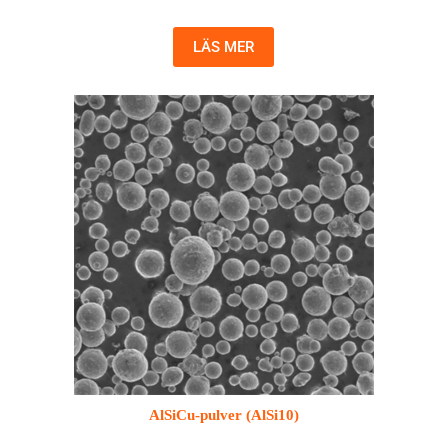
LÄS MER
AlSiCu-pulver (AlSi10)