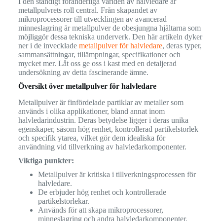
I den ständigt föränderliga världen av halvledare är
metallpulvrets roll central. Från skapandet av
mikroprocessorer till utvecklingen av avancerad
minneslagring är metallpulver de obesjungna hjältarna som
möjliggör dessa tekniska underverk. Den här artikeln dyker
ner i de invecklade
metallpulver för halvledare
, deras typer,
sammansättningar, tillämpningar, specifikationer och
mycket mer. Låt oss ge oss i kast med en detaljerad
undersökning av detta fascinerande ämne.
Översikt över metallpulver för halvledare
Metallpulver är finfördelade partiklar av metaller som
används i olika applikationer, bland annat inom
halvledarindustrin. Deras betydelse ligger i deras unika
egenskaper, såsom hög renhet, kontrollerad partikelstorlek
och specifik ytarea, vilket gör dem idealiska för
användning vid tillverkning av halvledarkomponenter.
Viktiga punkter:
Metallpulver är kritiska i tillverkningsprocessen för
halvledare.
De erbjuder hög renhet och kontrollerade
partikelstorlekar.
Används för att skapa mikroprocessorer,
minneslagring och andra halvledarkomponenter.