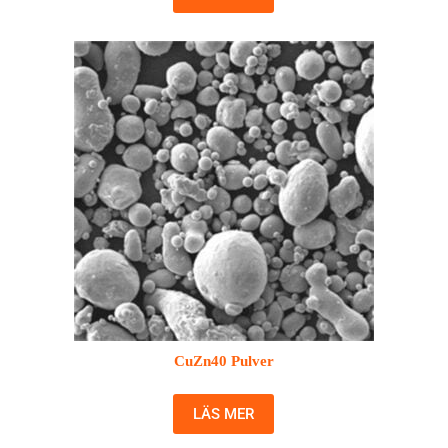
CuZn40 Pulver
LÄS MER