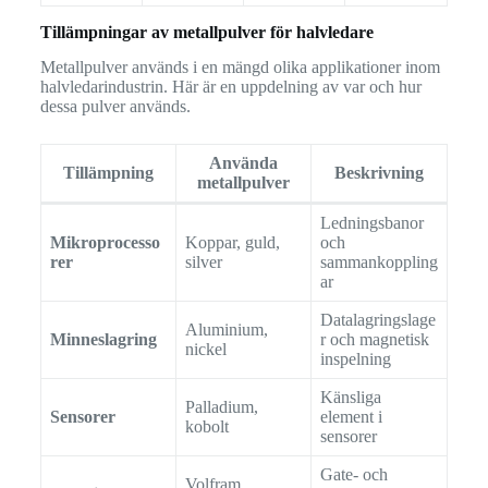
Tillämpningar av metallpulver för halvledare
Metallpulver används i en mängd olika applikationer inom
halvledarindustrin. Här är en uppdelning av var och hur
dessa pulver används.
Använda
Tillämpning
Beskrivning
metallpulver
Ledningsbanor
Mikroprocesso
Koppar, guld,
och
rer
silver
sammankoppling
ar
Datalagringslage
Aluminium,
Minneslagring
r och magnetisk
nickel
inspelning
Känsliga
Palladium,
Sensorer
element i
kobolt
sensorer
Gate- och
Volfram,