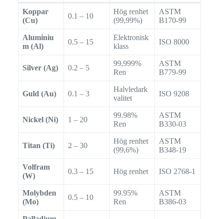
Koppar
Hög renhet
ASTM
0.1 – 10
(Cu)
(99,99%)
B170-99
Aluminiu
Elektronisk
0.5 – 15
ISO 8000
m (Al)
klass
99,999%
ASTM
Silver (Ag)
0.2 – 5
Ren
B779-99
Halvledark
Guld (Au)
0.1 – 3
ISO 9208
valitet
99.98%
ASTM
Nickel (Ni)
1 – 20
Ren
B330-03
Hög renhet
ASTM
Titan (Ti)
2 – 30
(99,6%)
B348-19
Volfram
0.3 – 15
Hög renhet
ISO 2768-1
(W)
Molybden
99.95%
ASTM
0.5 – 10
(Mo)
Ren
B386-03
Palladium