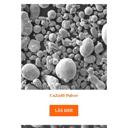
CuZn40 Pulver
LÄS MER