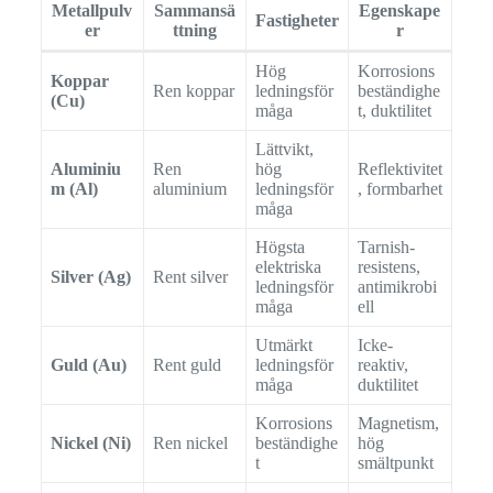
Metallpulv
Sammansä
Egenskape
Fastigheter
er
ttning
r
Hög
Korrosions
Koppar
Ren koppar
ledningsför
beständighe
(Cu)
måga
t, duktilitet
Lättvikt,
Aluminiu
Ren
hög
Reflektivitet
m (Al)
aluminium
ledningsför
, formbarhet
måga
Högsta
Tarnish-
elektriska
resistens,
Silver (Ag)
Rent silver
ledningsför
antimikrobi
måga
ell
Utmärkt
Icke-
Guld (Au)
Rent guld
ledningsför
reaktiv,
måga
duktilitet
Korrosions
Magnetism,
Nickel (Ni)
Ren nickel
beständighe
hög
t
smältpunkt