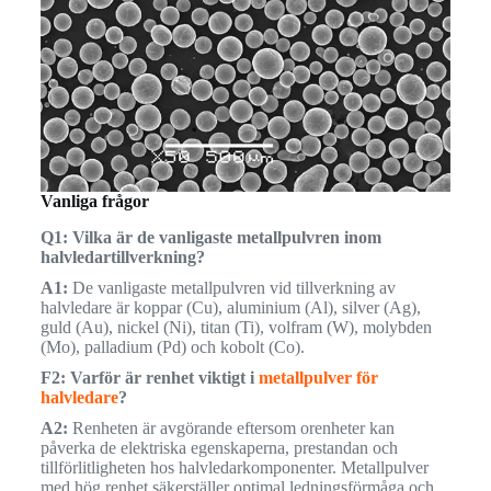
Vanliga frågor
Q1: Vilka är de vanligaste metallpulvren inom
halvledartillverkning?
A1:
De vanligaste metallpulvren vid tillverkning av
halvledare är koppar (Cu), aluminium (Al), silver (Ag),
guld (Au), nickel (Ni), titan (Ti), volfram (W), molybden
(Mo), palladium (Pd) och kobolt (Co).
F2: Varför är renhet viktigt i
metallpulver för
halvledare
?
A2:
Renheten är avgörande eftersom orenheter kan
påverka de elektriska egenskaperna, prestandan och
tillförlitligheten hos halvledarkomponenter. Metallpulver
med hög renhet säkerställer optimal ledningsförmåga och