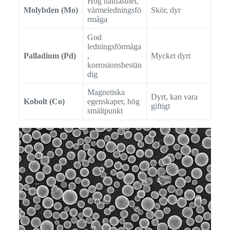
Hög hållfasthet,
Molybden (Mo)
värmeledningsfö
Skör, dyr
rmåga
God
ledningsförmåga
Palladium (Pd)
,
Mycket dyrt
korrosionsbestän
dig
Magnetiska
Dyrt, kan vara
Kobolt (Co)
egenskaper, hög
giftigt
smältpunkt