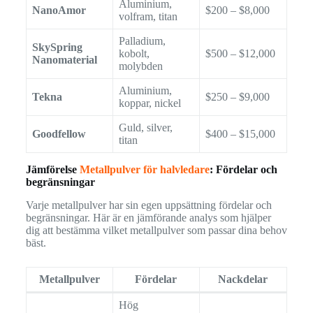
Aluminium,
NanoAmor
$200 – $8,000
volfram, titan
Palladium,
SkySpring
kobolt,
$500 – $12,000
Nanomaterial
molybden
Aluminium,
Tekna
$250 – $9,000
koppar, nickel
Guld, silver,
Goodfellow
$400 – $15,000
titan
Jämförelse
Metallpulver för halvledare
: Fördelar och
begränsningar
Varje metallpulver har sin egen uppsättning fördelar och
begränsningar. Här är en jämförande analys som hjälper
dig att bestämma vilket metallpulver som passar dina behov
bäst.
Metallpulver
Fördelar
Nackdelar
Hög