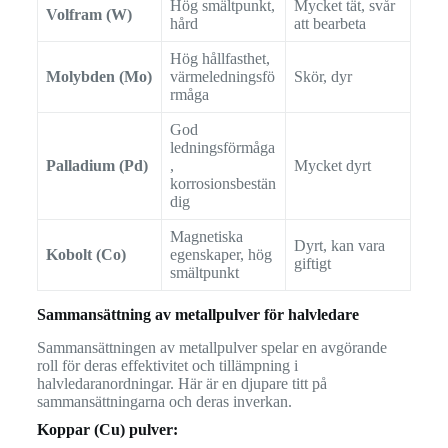
Hög smältpunkt,
Mycket tät, svår
Volfram (W)
hård
att bearbeta
Hög hållfasthet,
Molybden (Mo)
värmeledningsfö
Skör, dyr
rmåga
God
ledningsförmåga
Palladium (Pd)
,
Mycket dyrt
korrosionsbestän
dig
Magnetiska
Dyrt, kan vara
Kobolt (Co)
egenskaper, hög
giftigt
smältpunkt
Sammansättning av metallpulver för halvledare
Sammansättningen av metallpulver spelar en avgörande
roll för deras effektivitet och tillämpning i
halvledaranordningar. Här är en djupare titt på
sammansättningarna och deras inverkan.
Koppar (Cu) pulver: