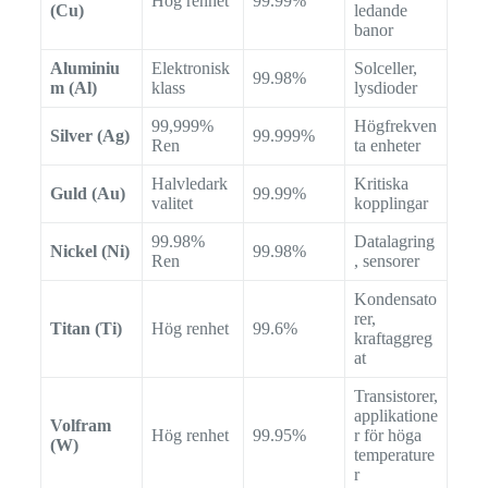
Hög renhet
99.99%
(Cu)
ledande
banor
Aluminiu
Elektronisk
Solceller,
99.98%
m (Al)
klass
lysdioder
99,999%
Högfrekven
Silver (Ag)
99.999%
Ren
ta enheter
Halvledark
Kritiska
Guld (Au)
99.99%
valitet
kopplingar
99.98%
Datalagring
Nickel (Ni)
99.98%
Ren
, sensorer
Kondensato
rer,
Titan (Ti)
Hög renhet
99.6%
kraftaggreg
at
Transistorer,
applikatione
Volfram
Hög renhet
99.95%
r för höga
(W)
temperature
r