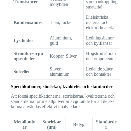
Transistorer
sammankoppling
molybden
smaterial
Dielektriska
Kondensatorer
Titan, nickel
material och
elektrodmaterial
Aluminium,
Ledningsbanor
Lysdioder
guld
och kylflänsar
Strömförsörjni
Högströmsföran
Koppar, Silver
ngsenheter
de komponenter
Silver,
Ledande gitter
Solceller
aluminium
och kontakter
Specifikationer, storlekar, kvaliteter och standarder
Att förstå specifikationerna, storlekarna, kvaliteterna och
standarderna för metallpulver är avgörande för att de ska
kunna användas effektivt i halvledare.
Metallpulv
Storlekar
Standarde
Betyg
er
(µm)
r