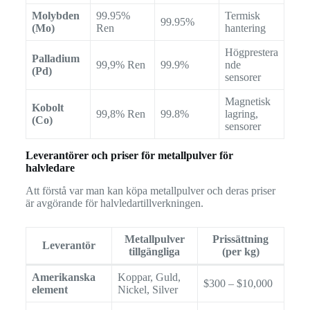
Molybden
99.95%
Termisk
99.95%
(Mo)
Ren
hantering
Högprestera
Palladium
99,9% Ren
99.9%
nde
(Pd)
sensorer
Magnetisk
Kobolt
99,8% Ren
99.8%
lagring,
(Co)
sensorer
Leverantörer och priser för metallpulver för
halvledare
Att förstå var man kan köpa metallpulver och deras priser
är avgörande för halvledartillverkningen.
Metallpulver
Prissättning
Leverantör
tillgängliga
(per kg)
Amerikanska
Koppar, Guld,
$300 – $10,000
element
Nickel, Silver