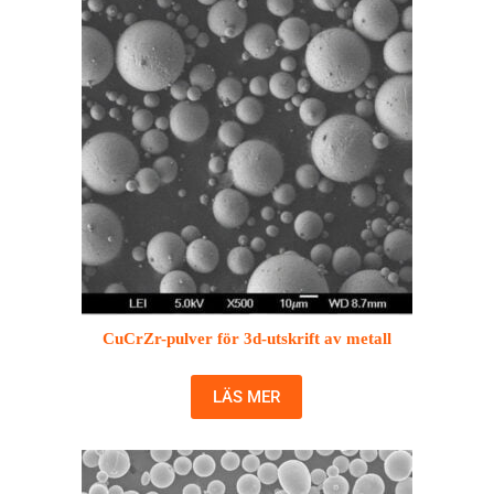
CuCrZr-pulver för 3d-utskrift av metall
LÄS MER