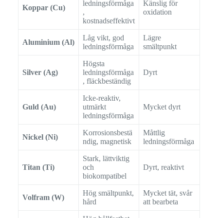
ledningsförmåga
Känslig för
Koppar (Cu)
,
oxidation
kostnadseffektivt
Låg vikt, god
Lägre
Aluminium (Al)
ledningsförmåga
smältpunkt
Högsta
Silver (Ag)
ledningsförmåga
Dyrt
, fläckbeständig
Icke-reaktiv,
Guld (Au)
utmärkt
Mycket dyrt
ledningsförmåga
Korrosionsbestä
Måttlig
Nickel (Ni)
ndig, magnetisk
ledningsförmåga
Stark, lättviktig
Titan (Ti)
och
Dyrt, reaktivt
biokompatibel
Hög smältpunkt,
Mycket tät, svår
Volfram (W)
hård
att bearbeta