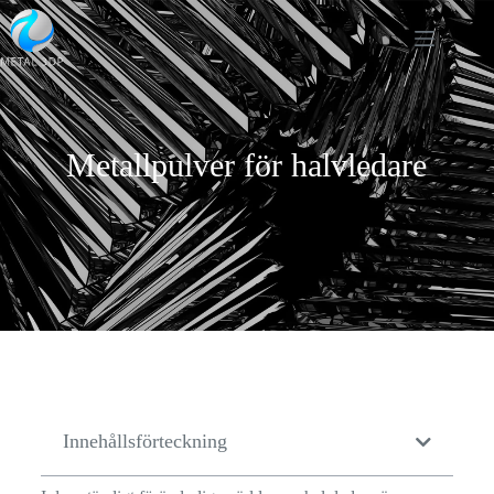
Metallpulver för halvledare
Innehållsförteckning