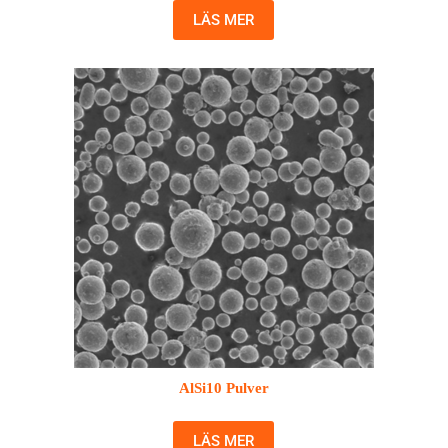
LÄS MER
AlSi10 Pulver
LÄS MER