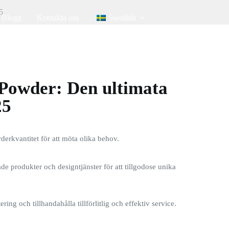
5
Blogg
Kontakta oss
Swedish
owder: Den ultimata
25
rderkvantitet för att möta olika behov.
e produkter och designtjänster för att tillgodose unika
ring och tillhandahålla tillförlitlig och effektiv service.