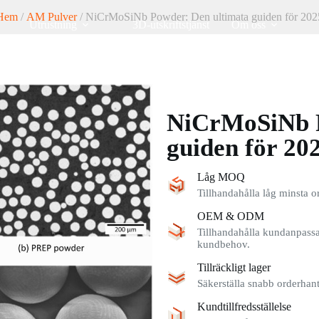
Hem
/
AM Pulver
/ NiCrMoSiNb Powder: Den ultimata guiden för 202
Utrustning
3D-utskriftstjänst
Om oss
NiCrMoSiNb P
guiden för 20
Låg MOQ
Tillhandahålla låg minsta o
OEM & ODM
Tillhandahålla kundanpassad
kundbehov.
Tillräckligt lager
Säkerställa snabb orderhante
Kundtillfredsställelse