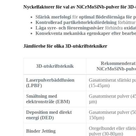
Nyckelfaktorer för val av NiCrMoSiNb-pulver för 3D-u
Sfärisk morfologi
för
optimal flödesförmåga för 
Kontrollerad partikelstorleksfördelning
förbättra
Låga syre- och föroreningsnivåer
förhindra
oxida
Konsekventa mekaniska egenskaper efter bearbe
Jämförelse för olika 3D-utskriftstekniker
Rekommenderat
3D-utskriftsteknik
NiCrMoSiNb-pulv
Laserpulverbäddfusion
Gasatomiserat sfäriskt p
(LPBF)
(15-45µm)
Smältning med
Gasatomiserat pulver (4
elektronstråle (EBM)
µm)
Deposition med direkt
Gasatomiserat pulver (5
energi (DED)
150µm)
Oregelbundet eller sfäris
Binder Jetting
pulver (30-80µm)