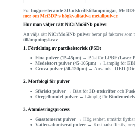
För
högpresterande 3D-utskriftstillämpningar
,
Met3DP
mer om Met3DP:s högkvalitativa metallpulver.
Hur man väljer rätt NiCrMoSiNb-pulver
Att välja rätt
NiCrMoSiNb-pulver
beror på faktorer som 
tillämpningskrav
.
1. Fördelning av partikelstorlek (PSD)
Fina pulver (15-45µm)
→ Bäst för
LPBF (Laser P
Medelstort pulver (45-105µm)
→ Lämplig för
EBM
Grova pulver (50-150µm)
→ Används i
DED (Dire
2. Morfologi för pulver
Sfäriskt pulver
→ Bäst för
3D-utskrifter
och
Fusi
Oregelbundet pulver
→ Lämplig för
Bindemedelss
3. Atomiseringsprocess
Gasatomerat pulver
→ Hög renhet, utmärkt flytbarh
Vatten-atomiserat pulver
→ Kostnadseffektiv, ore