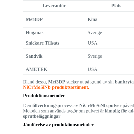
Leverantör
Plats
Met3DP
Kina
Höganäs
Sverige
Snickare Tillsats
USA
Sandvik
Sverige
AMETEK
USA
Bland dessa,
Met3DP
sticker ut på grund av sin
banbryta
NiCrMoSiNb-produktsortiment.
Produktionsmetoder
Den
tillverkningsprocess
av
NiCrMoSiNb-pulver
påver
Metoden som används avgör om pulvret är
lämplig för ad
sprutbeläggningar
.
Jämförelse av produktionsmetoder