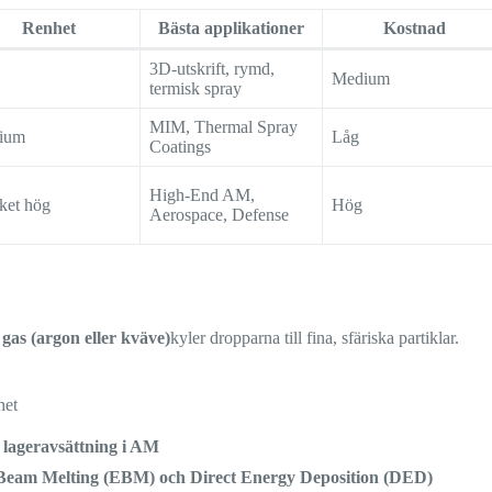
Renhet
Bästa applikationer
Kostnad
3D-utskrift, rymd,
Medium
termisk spray
MIM, Thermal Spray
ium
Låg
Coatings
High-End AM,
ket hög
Hög
Aerospace, Defense
 gas (argon eller kväve)
kyler dropparna till fina, sfäriska partiklar.
het
 lageravsättning i AM
Beam Melting (EBM) och Direct Energy Deposition (DED)