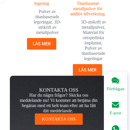
legering
Titanbaserat
metallpulver för
Pulver av
additiv tillverkning
titanbaserade
legeringar
,
3D-
3D-utskrift av
utskrift av
metallpulver
,
metallpulver
Material för
ortopediska
implantat
,
LÄS MER
Pulver av
titanbaserade
legeringar
LÄS MER
Förfrågan
KONTAKTA OSS
Har du några frågor? Skicka oss
meddelande nu! Vi kommer att betjäna din
begäran med ett helt team efter att ha fått
ditt meddelande.
E-post
KONTAKTA OSS