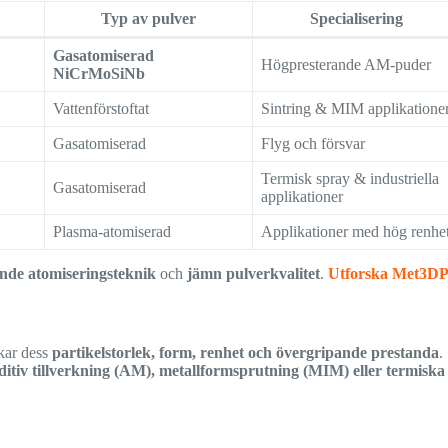
Typ av pulver
Specialisering
Gasatomiserad
Högpresterande AM-puder
NiCrMoSiNb
Vattenförstoftat
Sintring & MIM applikatione
Gasatomiserad
Flyg och försvar
Termisk spray & industriella
Gasatomiserad
applikationer
Plasma-atomiserad
Applikationer med hög renhe
nde atomiseringsteknik
och
jämn pulverkvalitet
.
Utforska Met3DP
kar dess
partikelstorlek, form, renhet och övergripande prestanda
.
ditiv tillverkning (AM), metallformsprutning (MIM) eller termiska