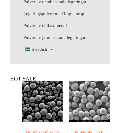
Pulver av titanbaserade legeringar
Legeringspulver med hög entropi
Pulver av eldfast metall
Pulver av järnbaserade legeringar
Swedish
HOT SALE
Ti45Nb-pulver för
Pulver av TiNb-