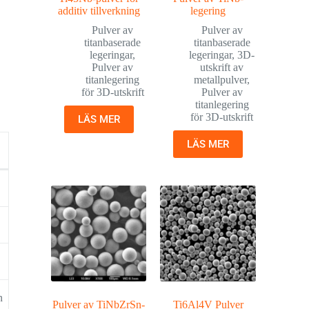
additiv tillverkning
legering
Pulver av
Pulver av
titanbaserade
titanbaserade
legeringar
,
legeringar
,
3D-
Pulver av
utskrift av
titanlegering
metallpulver
,
för 3D-utskrift
Pulver av
titanlegering
för 3D-utskrift
LÄS MER
LÄS MER
n
Pulver av TiNbZrSn-
Ti6Al4V Pulver