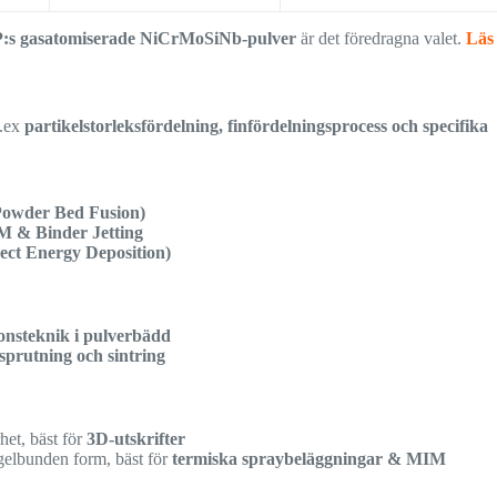
:s gasatomiserade NiCrMoSiNb-pulver
är det föredragna valet.
Läs
t.ex
partikelstorleksfördelning, finfördelningsprocess och specifika
owder Bed Fusion)
 & Binder Jetting
ct Energy Deposition)
onsteknik i pulverbädd
prutning och sintring
et, bäst för
3D-utskrifter
gelbunden form, bäst för
termiska spraybeläggningar & MIM