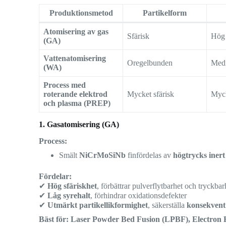
Produktionsmetod
Partikelform
Atomisering av gas
Sfärisk
Hög
(GA)
Vattenatomisering
Oregelbunden
Med
(WA)
Process med
roterande elektrod
Mycket sfärisk
Myc
och plasma (PREP)
1. Gasatomisering (GA)
Process:
Smält
NiCrMoSiNb
finfördelas av
högtrycks inert
Fördelar:
✔
Hög sfäriskhet
, förbättrar pulverflytbarhet och tryckbar
✔
Låg syrehalt
, förhindrar oxidationsdefekter
✔
Utmärkt partikellikformighet
, säkerställa
konsekvent
Bäst för:
Laser Powder Bed Fusion (LPBF), Electron 