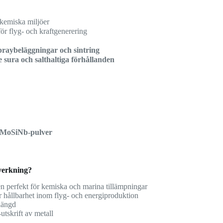
a kemiska miljöer
 för flyg- och kraftgenerering
praybeläggningar och sintring
ve sura och salthaltiga förhållanden
CrMoSiNb-pulver
lverkning?
den perfekt för kemiska och marina tillämpningar
ler hållbarhet inom flyg- och energiproduktion
slängd
utskrift av metall