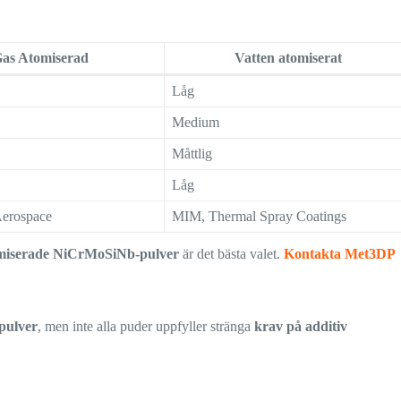
as Atomiserad
Vatten atomiserat
Låg
Medium
Måttlig
Låg
Aerospace
MIM, Thermal Spray Coatings
miserade NiCrMoSiNb-pulver
är det bästa valet.
Kontakta Met3DP
pulver
, men inte alla puder uppfyller stränga
krav på additiv