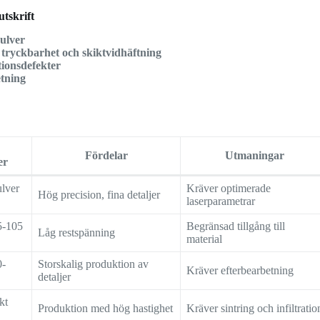
tskrift
pulver
r
tryckbarhet och skiktvidhäftning
tionsdefekter
tning
Fördelar
Utmaningar
er
ulver
Kräver optimerade
Hög precision, fina detaljer
laserparametrar
5-105
Begränsad tillgång till
Låg restspänning
material
0-
Storskalig produktion av
Kräver efterbearbetning
detaljer
kt
Produktion med hög hastighet
Kräver sintring och infiltratio