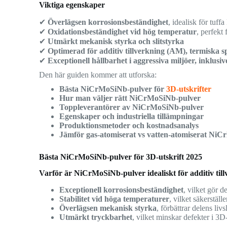
Viktiga egenskaper
✔
Överlägsen korrosionsbeständighet
, idealisk för tuff
✔
Oxidationsbeständighet vid hög temperatur
, perfekt
✔
Utmärkt mekanisk styrka och slitstyrka
✔
Optimerad för additiv tillverkning (AM), termiska s
✔
Exceptionell hållbarhet i aggressiva miljöer, inklusi
Den här guiden kommer att utforska:
Bästa NiCrMoSiNb-pulver för
3D-utskrifter
Hur man väljer rätt NiCrMoSiNb-pulver
Toppleverantörer av NiCrMoSiNb-pulver
Egenskaper och industriella tillämpningar
Produktionsmetoder och kostnadsanalys
Jämför gas-atomiserat vs vatten-atomiserat Ni
Bästa NiCrMoSiNb-pulver för 3D-utskrift 2025
Varför är NiCrMoSiNb-pulver idealiskt för additiv til
Exceptionell korrosionsbeständighet
, vilket gör 
Stabilitet vid höga temperaturer
, vilket säkerstäl
Överlägsen mekanisk styrka
, förbättrar delens liv
Utmärkt tryckbarhet
, vilket minskar defekter i 3D-