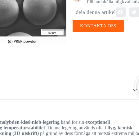
Tillhandahålla högkvalitat
dela denna artikel
KONTAKTA OSS
molybden-kisel-niob-legering
känd för sin
exceptionell
g temperaturstabilitet
. Denna legering används ofta i
flyg, kemisk
kning (3D-utskrift)
på grund av dess förmåga att motstå extrema miljöe