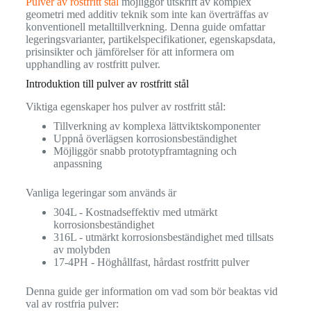
Pulver av rostfritt stål
möjliggör utskrift av komplex
geometri med additiv teknik som inte kan överträffas av
konventionell metalltillverkning. Denna guide omfattar
legeringsvarianter, partikelspecifikationer, egenskapsdata,
prisinsikter och jämförelser för att informera om
upphandling av rostfritt pulver.
Introduktion till pulver av rostfritt stål
Viktiga egenskaper hos pulver av rostfritt stål:
Tillverkning av komplexa lättviktskomponenter
Uppnå överlägsen korrosionsbeständighet
Möjliggör snabb prototypframtagning och
anpassning
Vanliga legeringar som används är
304L - Kostnadseffektiv med utmärkt
korrosionsbeständighet
316L - utmärkt korrosionsbeständighet med tillsats
av molybden
17-4PH - Höghållfast, hårdast rostfritt pulver
Denna guide ger information om vad som bör beaktas vid
val av rostfria pulver: