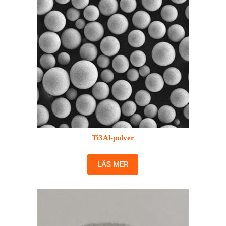
Ti3Al-pulver
LÄS MER