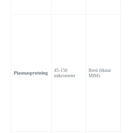
45-150
Bred (liknar
Plasmasprutning
Oreg
mikrometer
MIM)