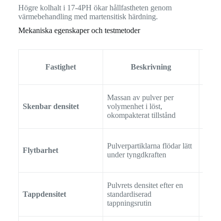
Högre kolhalt i 17-4PH ökar hållfastheten genom
värmebehandling med martensitisk härdning.
Mekaniska egenskaper och testmetoder
Fastighet
Beskrivning
Massan av pulver per
Skenbar densitet
volymenhet i löst,
AST
okompakterat tillstånd
Pulverpartiklarna flödar lätt
Flytbarhet
AST
under tyngdkraften
Pulvrets densitet efter en
Tappdensitet
standardiserad
AST
tappningsrutin