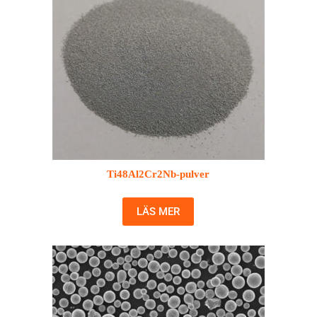
Ti48Al2Cr2Nb-pulver
LÄS MER