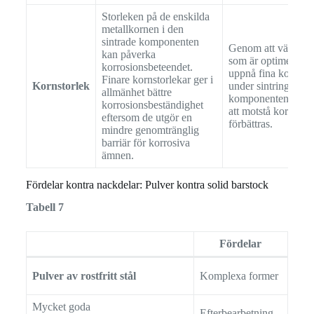
Storleken på de enskilda
metallkornen i den
sintrade komponenten
Genom att välja pu
kan påverka
som är optimerade f
korrosionsbeteendet.
uppnå fina kornstru
Finare kornstorlekar ger i
Kornstorlek
under sintringen k
allmänhet bättre
komponentens för
korrosionsbeständighet
att motstå korrosio
eftersom de utgör en
förbättras.
mindre genomtränglig
barriär för korrosiva
ämnen.
Fördelar kontra nackdelar: Pulver kontra solid barstock
Tabell 7
Fördelar
Nac
Hög
Pulver av rostfritt stål
Komplexa former
kost
Mycket goda
Efterbearbetning