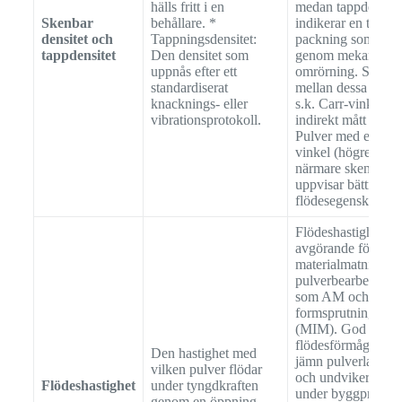
hälls fritt i en
medan tappdensite
Skenbar
behållare. *
indikerar en tätare
densitet och
Tappningsdensitet:
packning som upp
tappdensitet
Den densitet som
genom mekanisk
uppnås efter ett
omrörning. Skilln
standardiserat
mellan dessa värde
knacknings- eller
s.k. Carr-vinkeln, ä
vibrationsprotokoll.
indirekt mått på fly
Pulver med en lägr
vinkel (högre tappd
närmare skenbar de
uppvisar bättre
flödesegenskaper.
Flödeshastigheten 
avgörande för en 
materialmatning i o
pulverbearbetnings
som AM och
formsprutning av m
(MIM). God
flödesförmåga säke
Den hastighet med
jämn pulverlagerbi
vilken pulver flödar
och undviker störn
Flödeshastighet
under tyngdkraften
under byggprocess
genom en öppning