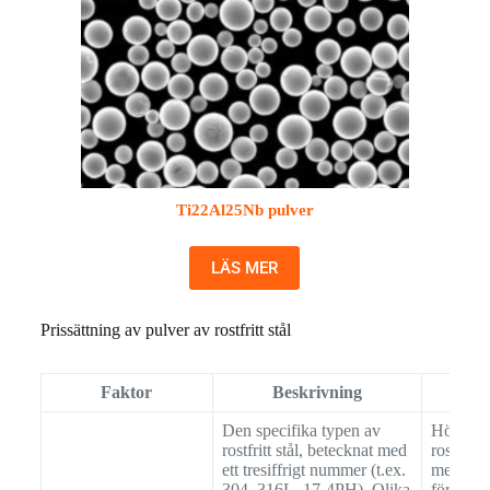
Ti22Al25Nb pulver
LÄS MER
Prissättning av pulver av rostfritt stål
Faktor
Beskrivning
Påver
Den specifika typen av
Högkvali
rostfritt stål, betecknat med
rostfritt
ett tresiffrigt nummer (t.ex.
med mol
304, 316L, 17-4PH). Olika
förbättr