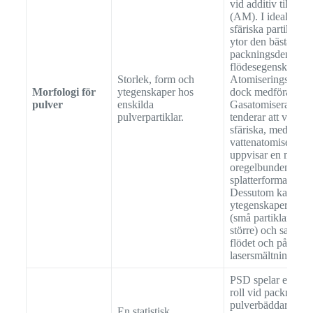
vid additiv tillver
(AM). I idealfallet
sfäriska partiklar 
ytor den bästa
packningsdensitet
flödesegenskapern
Storlek, form och
Atomiseringsproce
Morfologi för
ytegenskaper hos
dock medföra varia
pulver
enskilda
Gasatomiserade pu
pulverpartiklar.
tenderar att vara m
sfäriska, medan
vattenatomiserade 
uppvisar en mer
oregelbunden,
splatterformad mor
Dessutom kan
ytegenskaper som sa
(små partiklar fäst
större) och satellit
flödet och påverka
lasersmältningen 
PSD spelar en avg
roll vid packning 
pulverbäddar och 
En statistisk