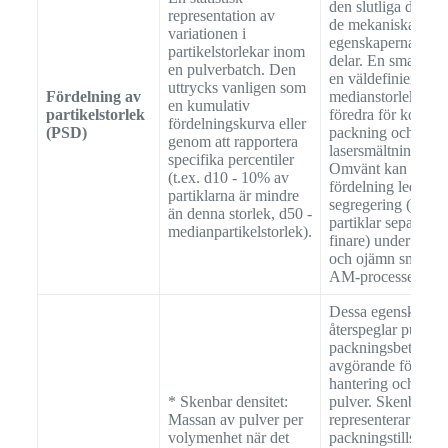
den slutliga densit
representation av
de mekaniska
variationen i
egenskaperna hos
partikelstorlekar inom
delar. En smal PS
en pulverbatch. Den
en väldefinierad
uttrycks vanligen som
Fördelning av
medianstorlek (d50)
en kumulativ
partikelstorlek
föredra för konsek
fördelningskurva eller
(PSD)
packning och
genom att rapportera
lasersmältningsdju
specifika percentiler
Omvänt kan en br
(t.ex. d10 - 10% av
fördelning leda till
partiklarna är mindre
segregering (större
än denna storlek, d50 -
partiklar separeras
medianpartikelstorlek).
finare) under hant
och ojämn smältni
AM-processen.
Dessa egenskaper
återspeglar pulvret
packningsbeteende
avgörande för effe
hantering och lagr
* Skenbar densitet:
pulver. Skenbar de
Massan av pulver per
representerar det l
volymenhet när det
packningstillstånde