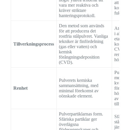
att förhi
vara mer reaktiva och
kontamin
kräver striktare
fuktabso
hanteringsprotokoll.
Den metod som används
Atomiser
för att producera det
i allmän
rostfria stålpulvret. Vanliga
etablera
tekniker är finfördelning
Tillverkningsprocess
kostnads
(gas eller vatten) och
CVD ger
kemisk
renare pu
förångningsdeposition
högre pr
(CVD).
Pulver m
med lägr
Pulverets kemiska
kväve o
sammansättning, med
Renhet
föroreni
minimal förekomst av
högre k
oönskade element.
av strän
tillverkn
Pulverpartiklarnas form.
Sfäriska 
Sfäriska partiklar ger
stål är i
överlägsna
jämfört 
flödesegenskaper och