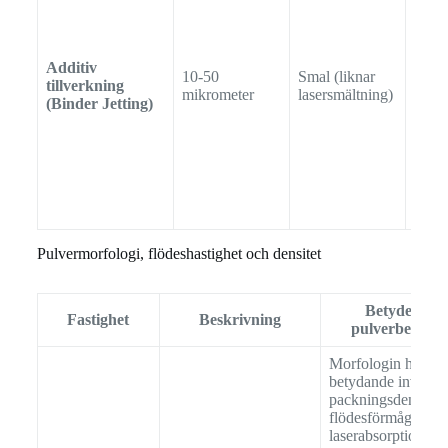
Additiv
10-50
Smal (liknar
tillverkning
Sfäri
mikrometer
lasersmältning)
(Binder Jetting)
Pulvermorfologi, flödeshastighet och densitet
Betydelsen 
Fastighet
Beskrivning
pulverbearbet
Morfologin har en
betydande inverka
packningsdensitet,
flödesförmåga och
laserabsorptionsf