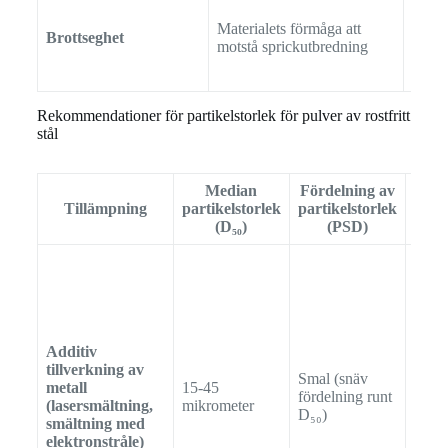
Materialets förmåga att
Brottseghet
AST
motstå sprickutbredning
Rekommendationer för partikelstorlek för pulver av rostfritt
stål
Median
Fördelning av
Tillämpning
partikelstorlek
partikelstorlek
(D₅₀)
(PSD)
Additiv
tillverkning av
Smal (snäv
metall
15-45
fördelning runt
Sfäri
(lasersmältning,
mikrometer
D₅₀)
smältning med
elektronstråle)