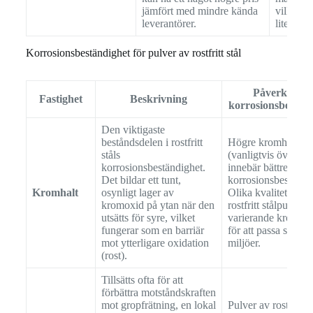
jämfört med mindre kända
vilket k
leverantörer.
litet pris
Korrosionsbeständighet för pulver av rostfritt stål
Påverkan p
Fastighet
Beskrivning
korrosionsbestän
Den viktigaste
beståndsdelen i rostfritt
Högre kromhalt
ståls
(vanligtvis över 1
korrosionsbeständighet.
innebär bättre
Det bildar ett tunt,
korrosionsbeständi
Kromhalt
osynligt lager av
Olika kvaliteter av
kromoxid på ytan när den
rostfritt stålpulver 
utsätts för syre, vilket
varierande kromniv
fungerar som en barriär
för att passa specif
mot ytterligare oxidation
miljöer.
(rost).
Tillsätts ofta för att
förbättra motståndskraften
mot gropfrätning, en lokal
Pulver av rostfritt s