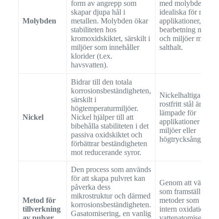
form av angrepp som
med molybden är
skapar djupa hål i
idealiska för marin
Molybden
metallen. Molybden ökar
applikationer, kemi
stabiliteten hos
bearbetning med kl
kromoxidskiktet, särskilt i
och miljöer med h
miljöer som innehåller
salthalt.
klorider (t.ex.
havsvatten).
Bidrar till den totala
korrosionsbeständigheten,
Nickelhaltiga pulve
särskilt i
rostfritt stål är väl
högtemperaturmiljöer.
lämpade för
Nickel
Nickel hjälper till att
applikationer i heta
bibehålla stabiliteten i det
miljöer eller
passiva oxidskiktet och
högtrycksånga.
förbättrar beständigheten
mot reducerande syror.
Den process som används
för att skapa pulvret kan
Genom att välja pu
påverka dess
som framställts me
mikrostruktur och därmed
Metod för
metoder som minim
korrosionsbeständigheten.
tillverkning
intern oxidation, t.
Gasatomisering, en vanlig
av pulver
vattenatomisering,