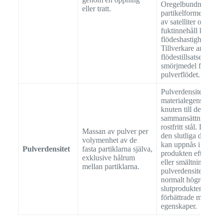
Oregelbundna
eller tratt.
partikelformer, fö
av satelliter och
fuktinnehåll kan h
flödeshastigheten.
Tillverkare använd
flödestillsatser som
smörjmedel för att 
pulverflödet.
Pulverdensitet är e
materialegenskap 
knuten till den spe
sammansättningen
rostfritt stål. Den 
Massan av pulver per
den slutliga densit
volymenhet av de
kan uppnås i den f
Pulverdensitet
fasta partiklarna själva,
produkten efter sin
exklusive hålrum
eller smältning. H
mellan partiklarna.
pulverdensitet inn
normalt högre densi
slutprodukten och
förbättrade mekan
egenskaper.