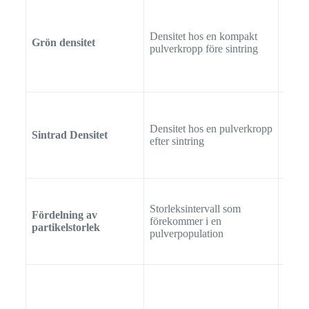
Densitet hos en kompakt
Grön densitet
AST
pulverkropp före sintring
Densitet hos en pulverkropp
Sintrad Densitet
AST
efter sintring
Storleksintervall som
Fördelning av
förekommer i en
AST
partikelstorlek
pulverpopulation