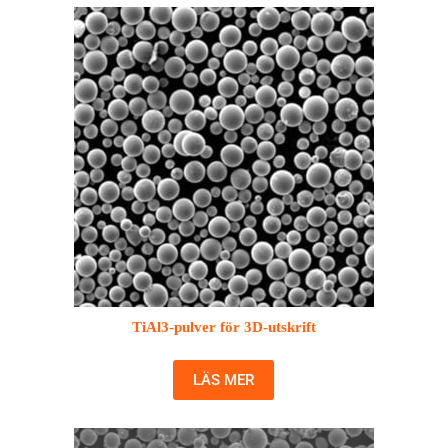
TiAl3-pulver för 3D-utskrift
LÄS MER