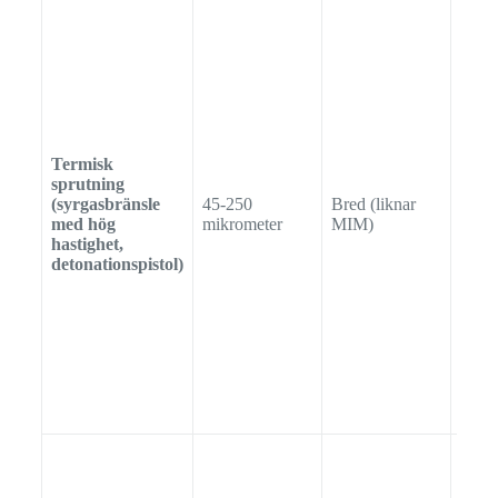
Termisk
sprutning
(syrgasbränsle
45-250
Bred (liknar
Oreg
med hög
mikrometer
MIM)
hastighet,
detonationspistol)