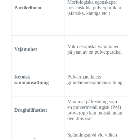
Morfologiska egenskaper
Skan
Partikelform
hos enskilda pulverpartiklar
elekt
(sfäriska, kantiga etc.)
(SEM
Mikroskopiska variationer
Atomk
Ytjämnhet
på ytan av en pulverpartikel
(AFM
Kemisk
Pulvermaterialets
Röntg
sammansättning
grundämnessammansättning
(XRF
Maximal påfrestning som
en pulvermetallurgisk (PM)
Draghållfasthet
AST
provkropp kan motstå innan
den dras isär
Spänningsnivå vid vilken