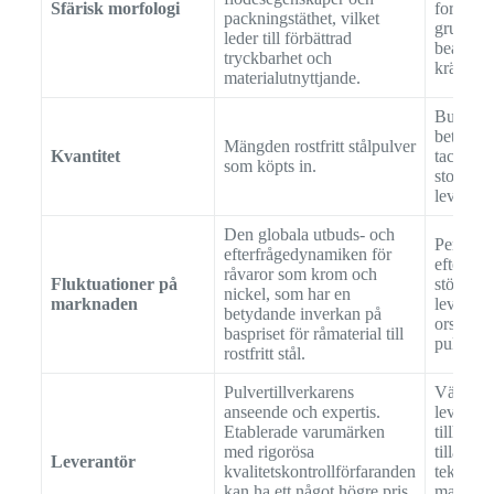
Sfärisk morfologi
formade 
packningstäthet, vilket
grund av
leder till förbättrad
bearbetn
tryckbarhet och
krävs.
materialutnyttjande.
Bulkköp 
betydand
Mängden rostfritt stålpulver
Kvantitet
tack var
som köpts in.
stordrif
leverant
Den globala utbuds- och
Periode
efterfrågedynamiken för
efterfråg
råvaror som krom och
Fluktuationer på
störninga
nickel, som har en
marknaden
leverans
betydande inverkan på
orsaka p
baspriset för råmaterial till
pulver av
rostfritt stål.
Pulvertillverkarens
Välren
anseende och expertis.
leverant
Etablerade varumärken
tillhanda
med rigorösa
tilläggst
Leverantör
kvalitetskontrollförfaranden
teknisk 
kan ha ett något högre pris
materialc