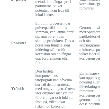
metod, kan fånga syre i
korrosionsegenska
partiklarna, vilket
förbättras.
potentiellt kan leda till
lokal korrosion.
Sintring, processen där
pulverpartiklar binds
Genom att välja pu
samman, kan lämna efter
med optimerad
sig små porer i den
partikelstorleksför
slutliga produkten. Dessa
och rätt
Porositet
porer kan fungera som
sintringsparametrar
initieringsställen för
minimeras porosite
korrosion om de fångar
vilket leder till förb
upp föroreningar eller
korrosionsbeständi
fukt.
Den färdiga
En jämnare ytfinis
komponentens
kan uppnås genom
yttopografi kan påverka
polering eller särsk
hur lätt den interagerar
tillverkningsteknike
Ytfinish
med omgivningen. Grova
förbättrar
ytor erbjuder mer yta för
korrosionsbeständi
föroreningar och fukt att
genom att minimer
fästa på, vilket ökar
dessa potentiella stä
risken för korrosion.