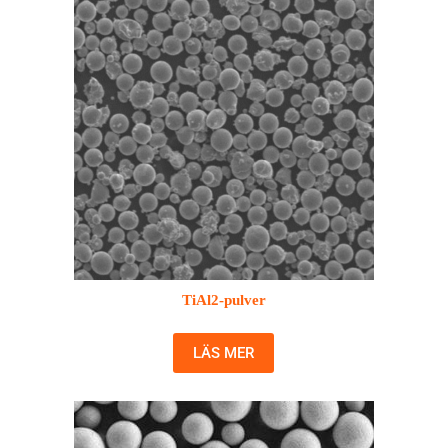
TiAl2-pulver
LÄS MER