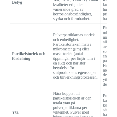
Betyg
kvaliteter erbjuder
korrosio
varierande grad av
har vanli
korrosionsbeständighet,
pris jäm
styrka och formbarhet.
baskvali
Finare p
mikrome
Pulverpartiklarnas storlek
maskstor
och enhetlighet.
allmänh
Partikelstorleken mäts i
av den e
mikrometer (μm) eller
som kräv
Partikelstorlek och
maskstorlek (antal
en smala
fördelning
öppningar per linjär tum i
partikel
en sikt) och har stor
Finare p
betydelse för
möjliggö
slutproduktens egenskaper
detaljer
och tillverkningsprocessen.
ytfinish
delar.
Nära kopplat till
Pulver m
partikelstorleken är den
kan medf
totala ytan på
kostnade
pulverpartiklarna per
särskild
Yta
viktenhet. Pulver med
hanterin
högre ytarea tenderar att