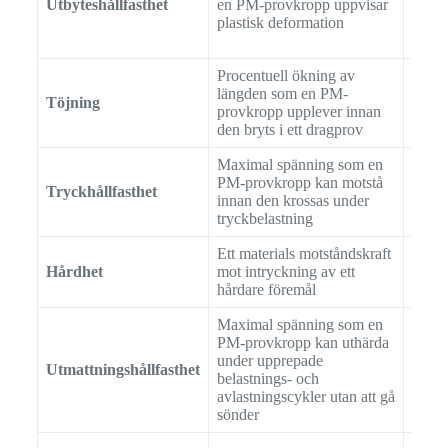
Utbyteshållfasthet
en PM-provkropp uppvisar
AST
plastisk deformation
Procentuell ökning av
längden som en PM-
Töjning
AST
provkropp upplever innan
den bryts i ett dragprov
Maximal spänning som en
PM-provkropp kan motstå
Tryckhållfasthet
AST
innan den krossas under
tryckbelastning
Ett materials motståndskraft
Hårdhet
mot intryckning av ett
AST
hårdare föremål
Maximal spänning som en
PM-provkropp kan uthärda
under upprepade
Utmattningshållfasthet
AST
belastnings- och
avlastningscykler utan att gå
sönder