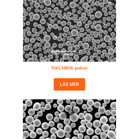
Ti45Al8Nb pulver
LÄS MER