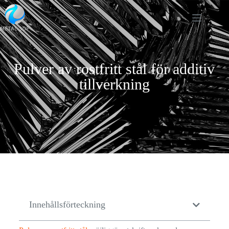
Pulver av rostfritt stål för additiv
tillverkning
Innehållsförteckning