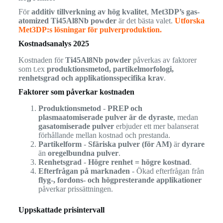
För
additiv tillverkning av hög kvalitet
,
Met3DP’s gas-
atomized Ti45Al8Nb powder
är det bästa valet.
Utforska
Met3DP:s lösningar för pulverproduktion.
Kostnadsanalys 2025
Kostnaden för
Ti45Al8Nb powder
påverkas av faktorer
som t.ex
produktionsmetod, partikelmorfologi,
renhetsgrad och applikationsspecifika krav
.
Faktorer som påverkar kostnaden
Produktionsmetod
-
PREP och
plasmaatomiserade pulver är de dyraste
, medan
gasatomiserade pulver
erbjuder ett mer balanserat
förhållande mellan kostnad och prestanda.
Partikelform
-
Sfäriska pulver (för AM)
är
dyrare
än
oregelbundna pulver
.
Renhetsgrad
-
Högre renhet = högre kostnad
.
Efterfrågan på marknaden
- Ökad efterfrågan från
flyg-, fordons- och högpresterande applikationer
påverkar prissättningen.
Uppskattade prisintervall