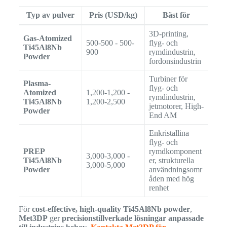
Typ av pulver
Pris (USD/kg)
Bäst för
3D-printing,
Gas-Atomized
500-500 - 500-
flyg- och
Ti45Al8Nb
900
rymdindustrin,
Powder
fordonsindustrin
Turbiner för
Plasma-
flyg- och
Atomized
1,200-1,200 -
rymdindustrin,
Ti45Al8Nb
1,200-2,500
jetmotorer, High-
Powder
End AM
Enkristallina
flyg- och
PREP
rymdkomponent
3,000-3,000 -
Ti45Al8Nb
er, strukturella
3,000-5,000
Powder
användningsomr
åden med hög
renhet
För
cost-effective, high-quality Ti45Al8Nb powder
,
Met3DP
ger
precisionstillverkade lösningar anpassade