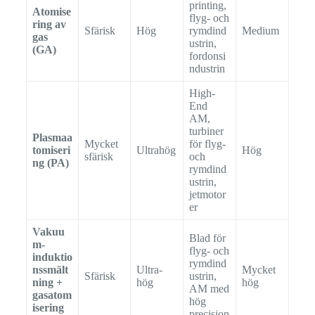
printing,
Atomise
flyg- och
ring av
Sfärisk
Hög
rymdind
Medium
gas
ustrin,
(GA)
fordonsi
ndustrin
High-
End
AM,
turbiner
Plasmaa
Mycket
för flyg-
tomiseri
Ultrahög
Hög
sfärisk
och
ng (PA)
rymdind
ustrin,
jetmotor
er
Vakuu
Blad för
m-
flyg- och
induktio
rymdind
nssmält
Ultra-
Mycket
Sfärisk
ustrin,
ning +
hög
hög
AM med
gasatom
hög
isering
precision