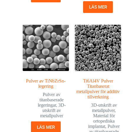
LÄS MER
Pulver av TiNbZrSn-
Ti6Al4V Pulver
legering
Titanbaserat
metallpulver för additiv
Pulver av
tillverkning
titanbaserade
legeringar
,
3D-
3D-utskrift av
utskrift av
metallpulver
,
metallpulver
Material för
ortopediska
implantat
,
Pulver
LÄS MER
av titanbaserade