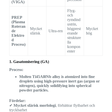
(VIGA)
Flyg-
och
PREP
rymdind
(Plasma
ustrin,
Roteran
Mycket
högprest
Mycket
de
Ultra-ren
sfärisk
erande
hög
Elektro
strukture
d
lla
Process)
kompon
enter
1. Gasatomisering (GA)
Process:
Molten Ti45Al8Nb alloy is atomized into fine
droplets using high-pressure inert gas (argon or
nitrogen), quickly solidifying into spherical
powder particles.
Fördelar:
✔
Mycket sfärisk morfologi
, förbättrar flytbarhet och
tryckbarhet