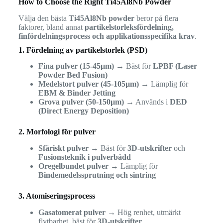
How to Choose the Right Ti45Al8Nb Powder
Välja den bästa
Ti45Al8Nb powder
beror på flera
faktorer, bland annat
partikelstorleksfördelning,
finfördelningsprocess och applikationsspecifika krav
.
1. Fördelning av partikelstorlek (PSD)
Fina pulver (15-45µm)
→ Bäst för
LPBF (Laser
Powder Bed Fusion)
Medelstort pulver (45-105µm)
→ Lämplig för
EBM & Binder Jetting
Grova pulver (50-150µm)
→ Används i
DED
(Direct Energy Deposition)
2. Morfologi för pulver
Sfäriskt pulver
→ Bäst för
3D-utskrifter
och
Fusionsteknik i pulverbädd
Oregelbundet pulver
→ Lämplig för
Bindemedelssprutning och sintring
3. Atomiseringsprocess
Gasatomerat pulver
→ Hög renhet, utmärkt
flytbarhet, bäst för
3D-utskrifter