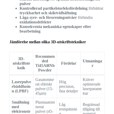
pulver
Kontrollerad partikelstorleksfördelning
förbättrar
tryckbarhet och skiktvidhäftning
Låga syre- och föroreningsnivåer
förhindra
oxidationsdefekter
Konsekventa mekaniska egenskaper efter
bearbetning
Jämförelse mellan olika 3D-utskriftstekniker
Recommen
3D-
ded
Utmaninga
utskriftste
Fördelar
Ti45Al8Nb
r
knik
Powder
Gasatomise
Kräver
Laserpulve
Hög
rat sfäriskt
optimerade
rbäddfusio
precision,
pulver (15-
laserparame
n (LPBF)
fina detaljer
45µm)
trar
Smältning
Plasmaatom
Låg
Begränsad
med
iserat
restspännin
tillgång till
elektronstr
pulver (45-
g
material