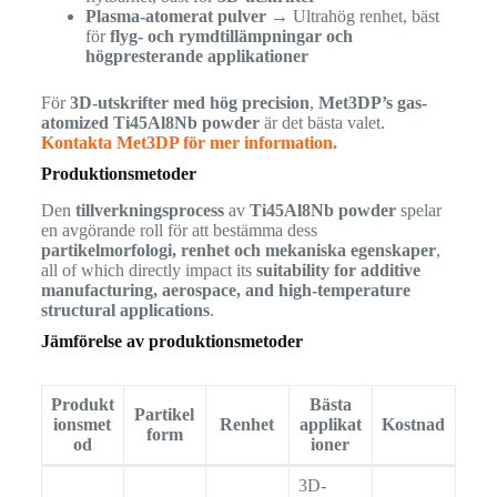
Plasma-atomerat pulver
→ Ultrahög renhet, bäst
för
flyg- och rymdtillämpningar och
högpresterande applikationer
För
3D-utskrifter med hög precision
,
Met3DP’s gas-
atomized Ti45Al8Nb powder
är det bästa valet.
Kontakta Met3DP för mer information.
Produktionsmetoder
Den
tillverkningsprocess
av
Ti45Al8Nb powder
spelar
en avgörande roll för att bestämma dess
partikelmorfologi, renhet och mekaniska egenskaper
,
all of which directly impact its
suitability for additive
manufacturing, aerospace, and high-temperature
structural applications
.
Jämförelse av produktionsmetoder
Produkt
Bästa
Partikel
ionsmet
Renhet
applikat
Kostnad
form
od
ioner
3D-