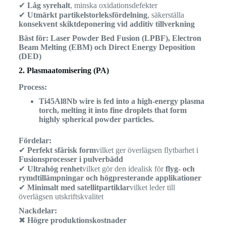
✔
Låg syrehalt
, minska oxidationsdefekter
✔
Utmärkt partikelstorleksfördelning
, säkerställa
konsekvent skiktdeponering vid additiv tillverkning
Bäst för:
Laser Powder Bed Fusion (LPBF), Electron
Beam Melting (EBM) och Direct Energy Deposition
(DED)
2. Plasmaatomisering (PA)
Process:
Ti45Al8Nb wire is fed into a high-energy plasma
torch, melting it into fine droplets that form
highly spherical powder particles.
Fördelar:
✔
Perfekt sfärisk form
vilket ger överlägsen flytbarhet i
Fusionsprocesser i pulverbädd
✔
Ultrahög renhet
vilket gör den idealisk för
flyg- och
rymdtillämpningar och högpresterande applikationer
✔
Minimalt med satellitpartiklar
vilket leder till
överlägsen utskriftskvalitet
Nackdelar:
✖
Högre produktionskostnader