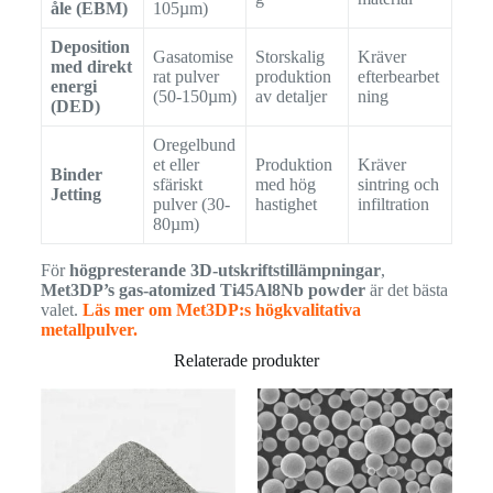
åle (EBM)
105µm)
Deposition
Gasatomise
Storskalig
Kräver
med direkt
rat pulver
produktion
efterbearbet
energi
(50-150µm)
av detaljer
ning
(DED)
Oregelbund
et eller
Produktion
Kräver
Binder
sfäriskt
med hög
sintring och
Jetting
pulver (30-
hastighet
infiltration
80µm)
För
högpresterande 3D-utskriftstillämpningar
,
Met3DP’s gas-atomized Ti45Al8Nb powder
är det bästa
valet.
Läs mer om Met3DP:s högkvalitativa
metallpulver.
Relaterade produkter