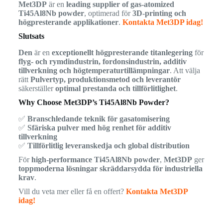
Met3DP
är en
leading supplier of gas-atomized
Ti45Al8Nb powder
, optimerad för
3D-printing och
högpresterande applikationer
.
Kontakta Met3DP idag!
Slutsats
Den
är en
exceptionellt högpresterande titanlegering
för
flyg- och rymdindustrin, fordonsindustrin, additiv
tillverkning och högtemperaturtillämpningar
. Att välja
rätt
Pulvertyp, produktionsmetod och leverantör
säkerställer
optimal prestanda och tillförlitlighet
.
Why Choose Met3DP’s Ti45Al8Nb Powder?
✅
Branschledande teknik för gasatomisering
✅
Sfäriska pulver med hög renhet för additiv
tillverkning
✅
Tillförlitlig leveranskedja och global distribution
För
high-performance Ti45Al8Nb powder
,
Met3DP
ger
toppmoderna lösningar skräddarsydda för industriella
krav
.
Vill du veta mer eller få en offert?
Kontakta Met3DP
idag!