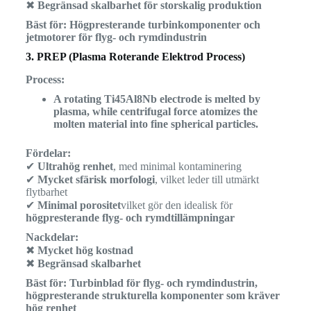
✖
Begränsad skalbarhet för storskalig produktion
Bäst för:
Högpresterande turbinkomponenter och
jetmotorer för flyg- och rymdindustrin
3. PREP (Plasma Roterande Elektrod Process)
Process:
A rotating Ti45Al8Nb electrode is melted by
plasma, while centrifugal force atomizes the
molten material into fine spherical particles.
Fördelar:
✔
Ultrahög renhet
, med minimal kontaminering
✔
Mycket sfärisk morfologi
, vilket leder till utmärkt
flytbarhet
✔
Minimal porositet
vilket gör den idealisk för
högpresterande flyg- och rymdtillämpningar
Nackdelar:
✖
Mycket hög kostnad
✖
Begränsad skalbarhet
Bäst för:
Turbinblad för flyg- och rymdindustrin,
högpresterande strukturella komponenter som kräver
hög renhet