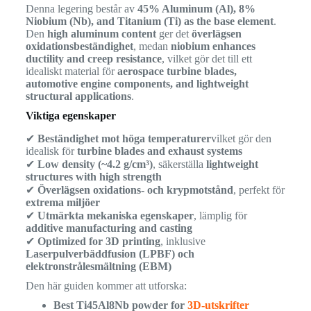
Denna legering består av
45% Aluminum (Al), 8%
Niobium (Nb), and Titanium (Ti) as the base element
.
Den
high aluminum content
ger det
överlägsen
oxidationsbeständighet
, medan
niobium enhances
ductility and creep resistance
, vilket gör det till ett
idealiskt material för
aerospace turbine blades,
automotive engine components, and lightweight
structural applications
.
Viktiga egenskaper
✔
Beständighet mot höga temperaturer
vilket gör den
idealisk för
turbine blades and exhaust systems
✔
Low density (~4.2 g/cm³)
, säkerställa
lightweight
structures with high strength
✔
Överlägsen oxidations- och krypmotstånd
, perfekt för
extrema miljöer
✔
Utmärkta mekaniska egenskaper
, lämplig för
additive manufacturing and casting
✔
Optimized for 3D printing
, inklusive
Laserpulverbäddfusion (LPBF) och
elektronstrålesmältning (EBM)
Den här guiden kommer att utforska:
Best Ti45Al8Nb powder for
3D-utskrifter