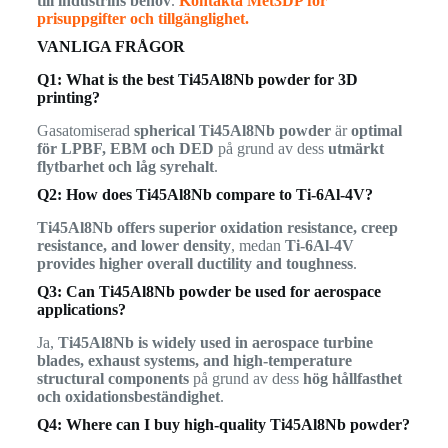
till industrins behov
.
Kontakta Met3DP för
prisuppgifter och tillgänglighet.
VANLIGA FRÅGOR
Q1: What is the best Ti45Al8Nb powder for 3D
printing?
Gasatomiserad
spherical Ti45Al8Nb powder
är
optimal
för LPBF, EBM och DED
på grund av dess
utmärkt
flytbarhet och låg syrehalt
.
Q2: How does Ti45Al8Nb compare to Ti-6Al-4V?
Ti45Al8Nb offers superior oxidation resistance, creep
resistance, and lower density
, medan
Ti-6Al-4V
provides higher overall ductility and toughness
.
Q3: Can Ti45Al8Nb powder be used for aerospace
applications?
Ja,
Ti45Al8Nb is widely used in aerospace turbine
blades, exhaust systems, and high-temperature
structural components
på grund av dess
hög hållfasthet
och oxidationsbeständighet
.
Q4: Where can I buy high-quality Ti45Al8Nb powder?