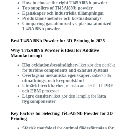
How to choose the right Ti45Al8Nb powder
Top suppliers of Ti45Al8Nb powder
Egenskaper och industriella tillämpningar
Produktionsmetoder och kostnadsanalys
Comparing gas-atomized vs. plasma-atomized
Ti45Al8Nb powder
Best Ti45Al8Nb Powder for 3D Printing in 2025
Why Ti45Al8Nb Powder is Ideal for Additive
Manufacturing?
Hög oxidationsbeständighet
vilket gör den perfekt
för
turbine components and exhaust systems
Överlägsna mekaniska egenskaper
, säkerställa
utmattnings- och krypmotstånd
Utmärkt tryckbarhet
, minska antalet fel i
LPBF
och EBM
processer
Lägre densitet
vilket gör den lämplig för
lätta
flygkomponenter
Key Factors for Selecting Ti45Al8Nb Powder for 3D
Printing
Sfärisk morfologi
för
optimal flödesförmåga för