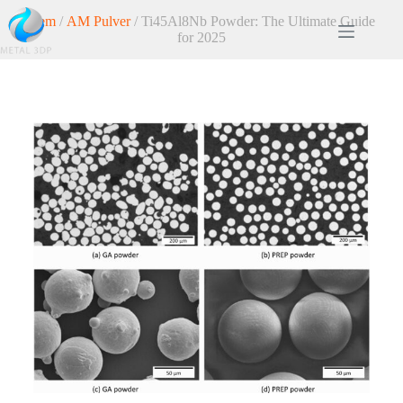
Hem
/
AM Pulver
/ Ti45Al8Nb Powder: The Ultimate Guide
for 2025