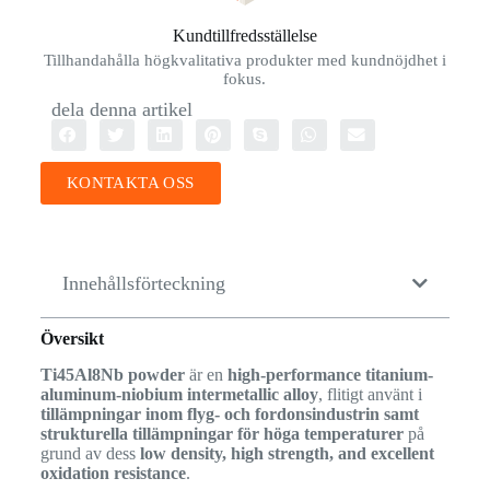
Kundtillfredsställelse
Tillhandahålla högkvalitativa produkter med kundnöjdhet i
fokus.
dela denna artikel
KONTAKTA OSS
Innehållsförteckning
Översikt
Ti45Al8Nb powder
är en
high-performance titanium-
aluminum-niobium intermetallic alloy
, flitigt använt i
tillämpningar inom flyg- och fordonsindustrin samt
strukturella tillämpningar för höga temperaturer
på
grund av dess
low density, high strength, and excellent
oxidation resistance
.