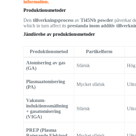
information.
Produktionsmetoder
Den
tillverkningsprocess
av
Ti45Nb powder
påverkar de
which in turn affect its
prestanda inom additiv tillverkni
Jämförelse av produktionsmetoder
Produktionsmetod
Partikelform
Atomisering av gas
Sfärisk
Hög
(GA)
Plasmaatomisering
Mycket sfärisk
Ultr
(PA)
Vakuum-
induktionssmältning
Sfärisk
Ultr
+ gasatomisering
(VIGA)
PREP (Plasma
Roterande Elektrod
Mycket sfärisk
Ultr