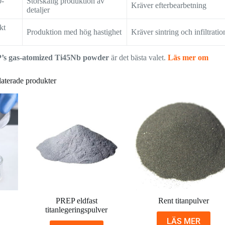
0-
Storskalig produktion av
Kräver efterbearbetning
detaljer
kt
Produktion med hög hastighet
Kräver sintring och infiltratio
’s gas-atomized Ti45Nb powder
är det bästa valet.
Läs mer om
aterade produkter
PREP eldfast
Rent titanpulver
titanlegeringspulver
LÄS MER