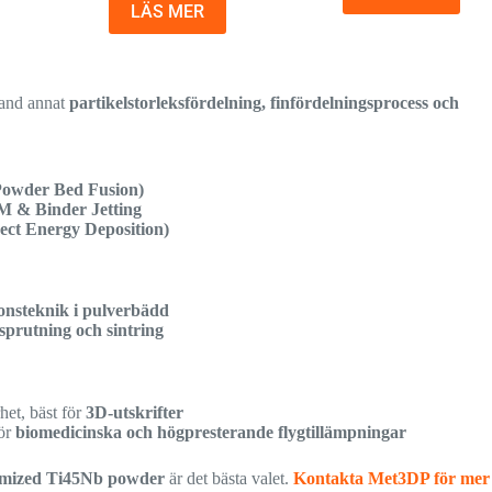
LÄS MER
bland annat
partikelstorleksfördelning, finfördelningsprocess och
owder Bed Fusion)
 & Binder Jetting
ct Energy Deposition)
onsteknik i pulverbädd
prutning och sintring
et, bäst för
3D-utskrifter
för
biomedicinska och högpresterande flygtillämpningar
omized Ti45Nb powder
är det bästa valet.
Kontakta Met3DP för mer