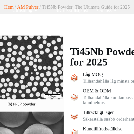
Hem
/
AM Pulver
/ Ti45Nb Powder: The Ultimate Guide for 2025
Utrustning
3D-utskriftstjänst
Om oss
Ti45Nb Powde
for 2025
Låg MOQ
Tillhandahålla låg minsta o
OEM & ODM
Tillhandahålla kundanpassad
kundbehov.
Tillräckligt lager
Säkerställa snabb orderhante
Kundtillfredsställelse