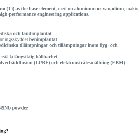
 (Ti) as the base element
, med
no aluminum or vanadium
, makin
high-performance engineering applications
.
ediska och tandimplantat
pänningsskyddet
benimplantat
dicinska tillämpningar och tillämpningar inom flyg- och
erställa
långsiktig hållbarhet
lverbäddfusion (LPBF) och elektronstrålesmältning (EBM)
Ti45Nb powder
ing?