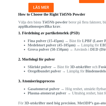
LÄS MER
How to Choose the Right Ti45Nb Powder
Välja den bästa
Ti45Nb powder
beror på flera faktorer, 
applikationsspecifika krav
.
1. Fördelning av partikelstorlek (PSD)
Fina pulver (15-45µm)
→ Bäst för
LPBF (Laser P
Medelstort pulver (45-105µm)
→ Lämplig för
EBM
Grova pulver (50-150µm)
→ Används i
DED (Dire
2. Morfologi för pulver
Sfäriskt pulver
→ Bäst för
3D-utskrifter
och
Fusi
Oregelbundet pulver
→ Lämplig för
Bindemedelss
3. Atomiseringsprocess
Gasatomerat pulver
→ Hög renhet, utmärkt flytbarh
Plasma-atomerat pulver
→ Ultrahög renhet, bäst 
För
3D-utskrifter med hög precision
,
Met3DP’s gas-at