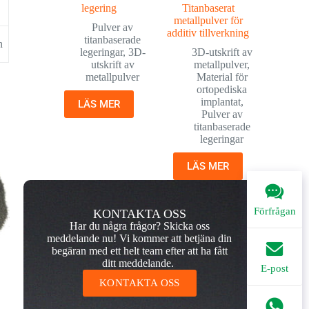
legering
Titanbaserat
metallpulver för
Pulver av
additiv tillverkning
titanbaserade
n
legeringar
,
3D-
3D-utskrift av
utskrift av
metallpulver
,
metallpulver
Material för
ortopediska
implantat
,
LÄS MER
Pulver av
titanbaserade
legeringar
LÄS MER
Förfrågan
KONTAKTA OSS
Har du några frågor? Skicka oss
meddelande nu! Vi kommer att betjäna din
begäran med ett helt team efter att ha fått
ditt meddelande.
E-post
KONTAKTA OSS