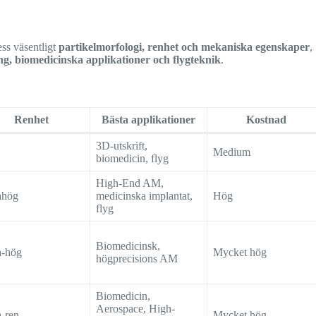
ss väsentligt
partikelmorfologi, renhet och mekaniska egenskaper
,
ng, biomedicinska applikationer och flygteknik
.
Renhet
Bästa applikationer
Kostnad
3D-utskrift,
Medium
biomedicin, flyg
High-End AM,
ahög
medicinska implantat,
Hög
flyg
Biomedicinsk,
a-hög
Mycket hög
högprecisions AM
Biomedicin,
Aerospace, High-
a-ren
Mycket hög