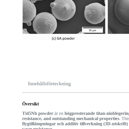
Innehållsförteckning
Översikt
Ti45Nb powder
är en
högpresterande titan-nioblegerin
resistance, and outstanding mechanical properties
. Thi
flygtillämpningar och additiv tillverkning (3D-utskrift)
wear resistance
.