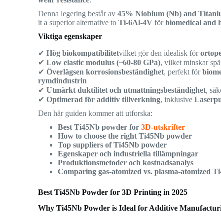
Denna legering består av
45% Niobium (Nb) and Titanium
it a superior alternative to
Ti-6Al-4V
för
biomedical and 
Viktiga egenskaper
✔
Hög biokompatibilitet
vilket gör den idealisk för
ortop
✔
Low elastic modulus (~60-80 GPa)
, vilket minskar s
✔
Överlägsen korrosionsbeständighet
, perfekt för
biome
rymdindustrin
✔
Utmärkt duktilitet och utmattningsbeständighet
, säk
✔
Optimerad för additiv tillverkning
, inklusive
Laserpu
Den här guiden kommer att utforska:
Best Ti45Nb powder for
3D-utskrifter
How to choose the right Ti45Nb powder
Top suppliers of Ti45Nb powder
Egenskaper och industriella tillämpningar
Produktionsmetoder och kostnadsanalys
Comparing gas-atomized vs. plasma-atomized 
Best Ti45Nb Powder for 3D Printing in 2025
Why Ti45Nb Powder is Ideal for Additive Manufactur