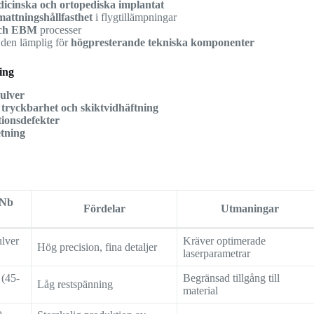
icinska och ortopediska implantat
mattningshållfasthet
i flygtillämpningar
ch EBM
processer
r den lämplig för
högpresterande tekniska komponenter
ing
pulver
r
tryckbarhet och skiktvidhäftning
tionsdefekter
tning
5Nb
Fördelar
Utmaningar
ulver
Kräver optimerade
Hög precision, fina detaljer
laserparametrar
 (45-
Begränsad tillgång till
Låg restspänning
material