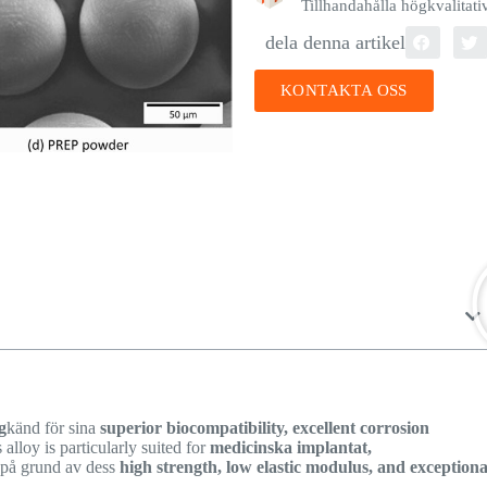
Tillhandahålla högkvalitat
dela denna artikel
KONTAKTA OSS
g
känd för sina
superior biocompatibility, excellent corrosion
s alloy is particularly suited for
medicinska implantat,
på grund av dess
high strength, low elastic modulus, and exceptiona