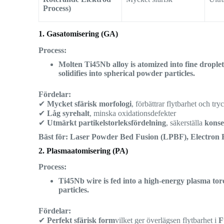
Process)
1. Gasatomisering (GA)
Process:
Molten Ti45Nb alloy is atomized into fine droplet
solidifies into spherical powder particles.
Fördelar:
✔
Mycket sfärisk morfologi
, förbättrar flytbarhet och try
✔
Låg syrehalt
, minska oxidationsdefekter
✔
Utmärkt partikelstorleksfördelning
, säkerställa
konse
Bäst för:
Laser Powder Bed Fusion (LPBF), Electron 
2. Plasmaatomisering (PA)
Process:
Ti45Nb wire is fed into a high-energy plasma torc
particles.
Fördelar:
✔
Perfekt sfärisk form
vilket ger överlägsen flytbarhet i
F