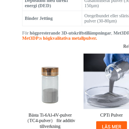
Deposition med direkt
Gasatomiserat pulver (5
energi (DED)
150µm)
Oregelbundet eller sfäris
Binder Jetting
pulver (30-80µm)
För
högpresterande 3D-utskriftstillämpningar
,
Met3DP
Met3DP:s högkvalitativa metallpulver.
Rel
Bästa Ti-6Al-4V-pulver
CPTi Pulver
（TC4-pulver） för additiv
tillverkning
LÄS MER