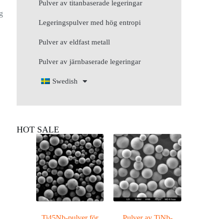
Pulver av titanbaserade legeringar
g
Legeringspulver med hög entropi
Pulver av eldfast metall
Pulver av järnbaserade legeringar
Swedish
HOT SALE
Ti45Nb-pulver för
Pulver av TiNb-