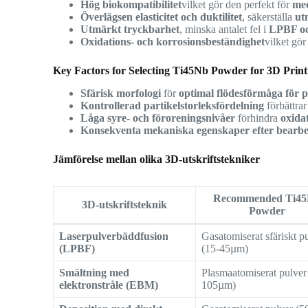
Hög biokompatibilitet
vilket gör den perfekt för
med
Överlägsen elasticitet och duktilitet
, säkerställa
ut
Utmärkt tryckbarhet
, minska antalet fel i
LPBF o
Oxidations- och korrosionsbeständighet
vilket gö
Key Factors for Selecting Ti45Nb Powder for 3D Print
Sfärisk morfologi
för
optimal flödesförmåga för 
Kontrollerad partikelstorleksfördelning
förbättra
Låga syre- och föroreningsnivåer
förhindra
oxida
Konsekventa mekaniska egenskaper efter bearbe
Jämförelse mellan olika 3D-utskriftstekniker
Recommended Ti4
3D-utskriftsteknik
Powder
Laserpulverbäddfusion
Gasatomiserat sfäriskt p
(LPBF)
(15-45µm)
Smältning med
Plasmaatomiserat pulver
elektronstråle (EBM)
105µm)