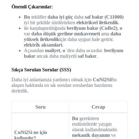
Önemli Çıkarımlar
:
Bu
teklifler
daha iyi güç
daha
saf bakır (C11000)
iyi bir şekilde sürdürürken
elektriksel iletkenlik
.
ile karşılaştırıldığında
berilyum bakır (CuBe2)
,
o
var
daha düşük gerilme mukavemeti
ama
daha
yüksek iletkenlik
için daha uygun hale getirir.
elektri̇k aksamlari
.
Açısından
maliyet
,
o
'den daha ucuzdur.
berilyum
bakır
ancak daha maliyetli
saf bakır
.
Sıkça Sorulan Sorular (SSS)
Daha iyi anlamanıza yardımcı olmak için
CuNi2Si
Bu
alaşım hakkında en sık sorulan sorulardan bazılarını
derledik.
Soru
Cevap
Bu
gerektiren
endüstrilerde yaygın
olarak kullanılmaktadır.
CuNi2Si ne için
mekanik dayanım
ve
kullanılır?