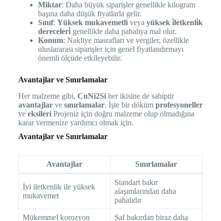
Miktar
: Daha büyük siparişler genellikle kilogram
başına daha düşük fiyatlarla gelir.
Sınıf
:
Yüksek mukavemetli
veya
yüksek i̇letkenli̇k
dereceleri̇
genellikle daha pahalıya mal olur.
Konum
: Nakliye masrafları ve vergiler, özellikle
uluslararası siparişler için genel fiyatlandırmayı
önemli ölçüde etkileyebilir.
Avantajlar ve Sınırlamalar
Her malzeme gibi,
CuNi2Si
her ikisine de sahiptir
avantajlar
ve
sınırlamalar
. İşte bir döküm
profesyoneller
ve
eksileri
Projeniz için doğru malzeme olup olmadığına
karar vermenize yardımcı olmak için.
Avantajlar ve Sınırlamalar
Avantajlar
Sınırlamalar
Standart bakır
İyi iletkenlik ile yüksek
alaşımlarından daha
mukavemet
pahalıdır
Mükemmel korozyon
Saf bakırdan biraz daha