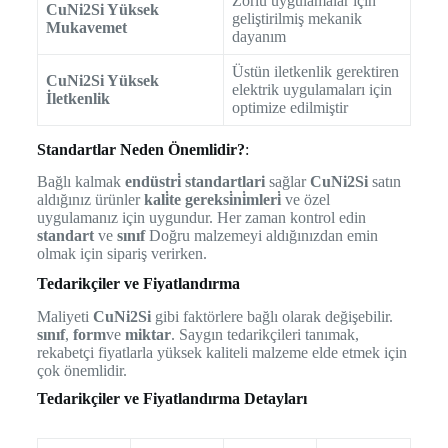
Zorlu uygulamalar için
CuNi2Si Yüksek
geliştirilmiş mekanik
Mukavemet
dayanım
Üstün iletkenlik gerektiren
CuNi2Si Yüksek
elektrik uygulamaları için
İletkenlik
optimize edilmiştir
Standartlar Neden Önemlidir?
:
Bağlı kalmak
endüstri̇ standartlari
sağlar
CuNi2Si
satın
aldığınız ürünler
kali̇te gereksi̇ni̇mleri̇
ve özel
uygulamanız için uygundur. Her zaman kontrol edin
standart
ve
sınıf
Doğru malzemeyi aldığınızdan emin
olmak için sipariş verirken.
Tedarikçiler ve Fiyatlandırma
Maliyeti
CuNi2Si
gibi faktörlere bağlı olarak değişebilir.
sınıf
,
form
ve
miktar
. Saygın tedarikçileri tanımak,
rekabetçi fiyatlarla yüksek kaliteli malzeme elde etmek için
çok önemlidir.
Tedarikçiler ve Fiyatlandırma Detayları