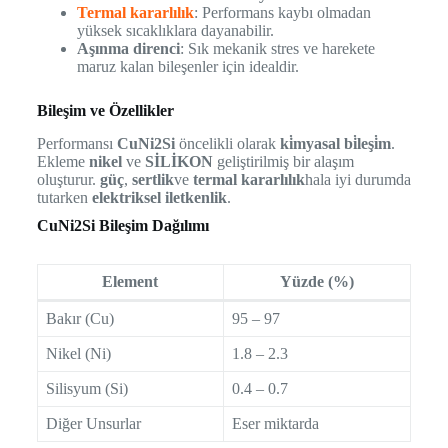
Termal kararlılık
: Performans kaybı olmadan
yüksek sıcaklıklara dayanabilir.
Aşınma direnci
: Sık mekanik stres ve harekete
maruz kalan bileşenler için idealdir.
Bileşim ve Özellikler
Performansı
CuNi2Si
öncelikli olarak
ki̇myasal bi̇leşi̇m
.
Ekleme
nikel
ve
SİLİKON
geliştirilmiş bir alaşım
oluşturur.
güç
,
sertlik
ve
termal kararlılık
hala iyi durumda
tutarken
elektriksel iletkenlik
.
CuNi2Si Bileşim Dağılımı
Element
Yüzde (%)
Bakır (Cu)
95 – 97
Nikel (Ni)
1.8 – 2.3
Silisyum (Si)
0.4 – 0.7
Diğer Unsurlar
Eser miktarda