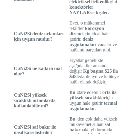
elektriksel iletkenlik
gibi
konektörler
,
YAYLAR
ve
kişiler
.
Evet,
o
mükemmel
teklifler
korozyon
CuNi2Si deniz ortamları
direnci
için ideal hale
için uygun mudur?
getirir.
deni̇z
uygulamalari
vanalar ve
bağlantı parçaları gibi.
Fiyatlar genellikle
aşağıdakiler arasında
CuNi2Si ne kadara mal
değişir
Kg başına $25 ila
olur?
$48
tedarikçiye ve kaliteye
bağlı olarak değişir.
Bu
idare edebilir
orta ila
CuNi2Si yüksek
yüksek sıcaklıklar
için
sıcaklıklı ortamlarda
uygun hale getirir
termal
kullanılabilir mi?
uygulamalar
.
Bu
'den çok daha yüksek
mukavemet sunar.
saf
CuNi2Si saf bakır ile
bakır
hala iyi durumda
nasıl karşılaştırılır?