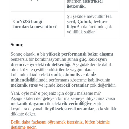
tutarken
elektriksel
iletkenlik
.
Şu şekilde mevcuttur
tel
,
CuNi2Si hangi
şerit
,
Çubuk
,
levha
ve
formlarda mevcuttur?
folyo
Bu da üretimde çok
yönlülük sağlar.
Sonuç
Sonuç olarak,
o
bir
yüksek performanslı bakır alaşımı
benzersiz bir kombinasyonunu sunan
güç
,
korozyon
direnci
ve
iyi elektrik iletkenliği
. Aşağıdakiler de dahil
olmak üzere çeşitli endüstrilerde yaygın olarak
kullanılmaktadır
elektroni̇k
,
otomotiv
ve
deni̇z
mühendi̇sli̇ği̇
altında performans gösterme kabiliyetinin
mekanik stres
ve içinde
korozif ortamlar
çok değerlidir.
Yani, öyle mi?
o
projeniz için doğru malzeme mi?
Aşağıdakileri dengeleyen bir malzemeye ihtiyacınız varsa
mekanik dayanım
ile
elektri̇k veri̇mli̇li̇ği̇
ve zorlu
koşullara dayanabilir
yüksek stresli ortamlar
,
o
kesinlikle
dikkate değer.
Belki daha fazlasını öğrenmek istersiniz, lütfen bizimle
iletişime geçin