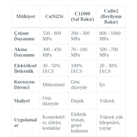
CuBe2
C11000
Mülkiyet
CuNi2Si
(Berilyum
(Saf Bakır)
Bakır)
Çekme
550 - 800
200 - 300
800 - 1000
Dayanımı
MPa
MPa
MPa
Akma
300 - 450
70 - 100
500 - 700
Dayanımı
MPa
MPa
MPa
Elektriksel
30 - 50%
100%
20 - 30%
İletkenlik
IACS
IACS
IACS
Korozyon
Orta
Mükemmel
İyi
Direnci
düzeyde
Orta
Maliyet
Düşük
Yüksek
düzeyde
Elektrik
Konnektörl
Yüksek yük
Uygulamal
tesisatı,
er, röleler,
bileşenleri,
ar
genel
kontaklar
yaylar
kullanım