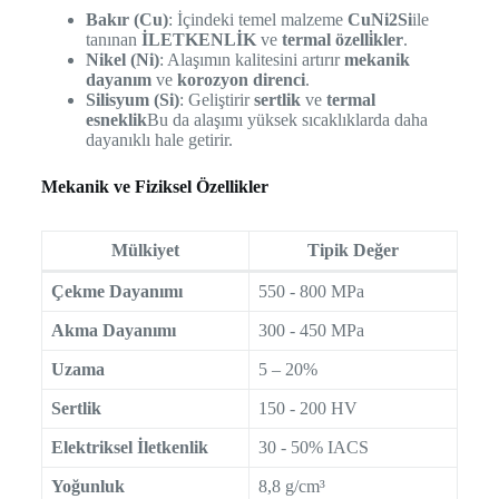
Bakır (Cu)
: İçindeki temel malzeme
CuNi2Si
ile
tanınan
İLETKENLİK
ve
termal özelli̇kler
.
Nikel (Ni)
: Alaşımın kalitesini artırır
mekanik
dayanım
ve
korozyon direnci
.
Silisyum (Si)
: Geliştirir
sertlik
ve
termal
esneklik
Bu da alaşımı yüksek sıcaklıklarda daha
dayanıklı hale getirir.
Mekanik ve Fiziksel Özellikler
Mülkiyet
Tipik Değer
Çekme Dayanımı
550 - 800 MPa
Akma Dayanımı
300 - 450 MPa
Uzama
5 – 20%
Sertlik
150 - 200 HV
Elektriksel İletkenlik
30 - 50% IACS
Yoğunluk
8,8 g/cm³