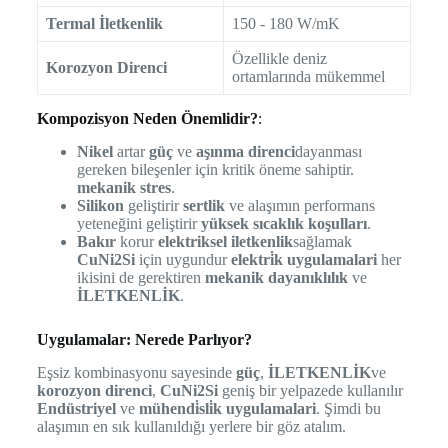
Termal İletkenlik
150 - 180 W/mK
Özellikle deniz
Korozyon Direnci
ortamlarında mükemmel
Kompozisyon Neden Önemlidir?
:
Nikel
artar
güç
ve
aşınma direnci
dayanması
gereken bileşenler için kritik öneme sahiptir.
mekanik stres
.
Silikon
geliştirir
sertlik
ve alaşımın performans
yeteneğini geliştirir
yüksek sıcaklık koşulları
.
Bakır
korur
elektriksel iletkenlik
sağlamak
CuNi2Si
için uygundur
elektri̇k uygulamalari
her
ikisini de gerektiren
mekanik dayanıklılık
ve
İLETKENLİK
.
Uygulamalar: Nerede Parlıyor?
Eşsiz kombinasyonu sayesinde
güç
,
İLETKENLİK
ve
korozyon direnci
,
CuNi2Si
geniş bir yelpazede kullanılır
Endüstriyel
ve
mühendi̇sli̇k uygulamalari
. Şimdi bu
alaşımın en sık kullanıldığı yerlere bir göz atalım.