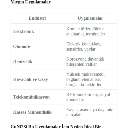
Yaygın Uygulamalar
Endüstri
Uygulamalar
Konnektörler, röleler,
Elektronik
anahtarlar, terminaller
Elektrik kontakları,
Otomotiv
sensörler, yaylar
Korozyona dayanıklı
Denizcilik
bileşenler, valfler
Yüksek mukavemetli
Havacılık ve Uzay
bağlantı elemanları,
burçlar, konektörler
RF konnektörleri, sinyal
Telekomünikasyon
kontakları
Yaylar, aşınmaya dayanıklı
Hassas Mühendislik
parçalar
CuNi2Si Bu Uygulamalar İçin Neden İdeal Bir