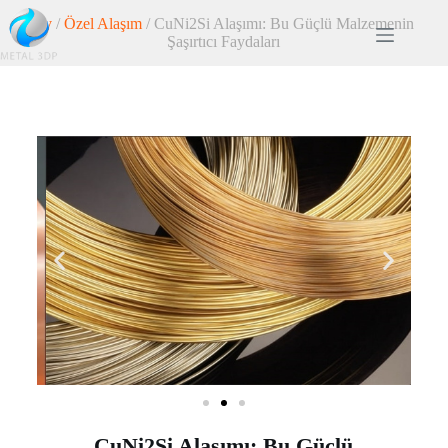
Ev
/
Özel Alaşım
/ CuNi2Si Alaşımı: Bu Güçlü Malzemenin
Şaşırtıcı Faydaları
CuNi2Si Alaşımı: Bu Güçlü