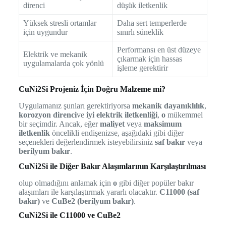
direnci
düşük iletkenlik
Yüksek stresli ortamlar
Daha sert temperlerde
için uygundur
sınırlı süneklik
Performansı en üst düzeye
Elektrik ve mekanik
çıkarmak için hassas
uygulamalarda çok yönlü
işleme gerektirir
CuNi2Si Projeniz İçin Doğru Malzeme mi?
Uygulamanız şunları gerektiriyorsa
mekanik dayanıklılık
,
korozyon direnci
ve
iyi elektrik iletkenliği
,
o
mükemmel
bir seçimdir. Ancak, eğer
maliyet
veya
maksimum
iletkenlik
öncelikli endişenizse, aşağıdaki gibi diğer
seçenekleri değerlendirmek isteyebilirsiniz
saf bakır
veya
berilyum bakır
.
CuNi2Si ile Diğer Bakır Alaşımlarının Karşılaştırılması
olup olmadığını anlamak için
o
gibi diğer popüler bakır
alaşımları ile karşılaştırmak yararlı olacaktır.
C11000 (saf
bakır)
ve
CuBe2 (berilyum bakır)
.
CuNi2Si ile C11000 ve CuBe2