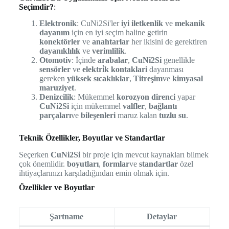
Seçimdir?
:
Elektronik
: CuNi2Si'ler
iyi iletkenlik
ve
mekanik
dayanım
için en iyi seçim haline getirin
konektörler
ve
anahtarlar
her ikisini de gerektiren
dayanıklılık
ve
verimlilik
.
Otomotiv
: İçinde
arabalar
,
CuNi2Si
genellikle
sensörler
ve
elektri̇k kontaklari
dayanması
gereken
yüksek sıcaklıklar
,
Titreşim
ve
kimyasal
maruziyet
.
Denizcilik
: Mükemmel
korozyon direnci
yapar
CuNi2Si
için mükemmel
valfler
,
bağlantı
parçaları
ve
bileşenleri
maruz kalan
tuzlu su
.
Teknik Özellikler, Boyutlar ve Standartlar
Seçerken
CuNi2Si
bir proje için mevcut kaynakları bilmek
çok önemlidir.
boyutları
,
formlar
ve
standartlar
özel
ihtiyaçlarınızı karşıladığından emin olmak için.
Özellikler ve Boyutlar
Şartname
Detaylar