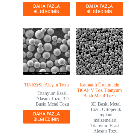
DAHA FAZLA
DAHA FAZLA
BILGI EDININ
BILGI EDININ
TiNbZrSn Alaşım Tozu
Katmanlı Üretim için
Ti6Al4V Toz Titanyum
Titanyum Esaslı
Bazlı Metal Tozu
Alaşım Tozu
,
3D
Baskı Metal Tozu
3D Baskı Metal
Tozu
,
Ortopedik
DAHA FAZLA
implant
BILGI EDININ
malzemeleri
,
Titanyum Esaslı
Alaşım Tozu