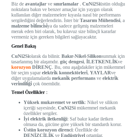
Biz de
avantajlar
ve
sınırlamalar
.
CuNi2Si
üstün olduğu
noktalara bakın ve benzer amaçlar için yaygın olarak
kullanılan diğer malzemelere kıyasla nasıl bir performans
sergilediğini değerlendirin. İster bir
Tasarım Mühendisi
, a
malzeme bi̇li̇mci̇si̇
ya da sadece gelişmiş malzemeleri
merak eden biri olarak, bu kılavuz size bilinçli kararlar
vermeniz için gereken bilgileri sağlayacaktır.
Genel Bakış
CuNi2Si
olarak da bilinir.
Bakır-Nikel-Silikon
sunmak için
tasarlanmış bir alaşımdır.
güç dengesi
,
İLETKENLİK
ve
korozyon
DİRENÇ
. Bu, onu aşağıdakiler için mükemmel
bir seçim yapar
elektri̇k konnektörleri̇
,
YAYLAR
ve
diğer uygulamalarda
mekani̇k performans
ve
elektri̇k
veri̇mli̇li̇ği̇
çok önemlidir.
Temel Özellikler
:
Yüksek mukavemet ve sertlik
: Nikel ve silikon
içeriği sayesinde,
CuNi2Si
mükemmel mekanik
özellikler sergiler.
İyi elektrik iletkenliği
: Saf bakır kadar iletken
olmasa da, gücüne göre yüksek bir standardı korur.
Üstün korozyon direnci
: Özellikle de
DENİZCİLİK
ve
Endüstriyel
ortamlar.