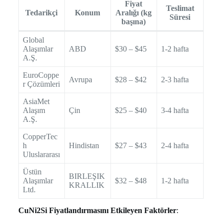
Fiyat
Teslimat
Tedarikçi
Konum
Aralığı (kg
Süresi
başına)
Global
Alaşımlar
ABD
$30 – $45
1-2 hafta
A.Ş.
EuroCoppe
Avrupa
$28 – $42
2-3 hafta
r Çözümleri
AsiaMet
Alaşım
Çin
$25 – $40
3-4 hafta
A.Ş.
CopperTec
h
Hindistan
$27 – $43
2-4 hafta
Uluslararası
Üstün
BIRLEŞIK
Alaşımlar
$32 – $48
1-2 hafta
KRALLIK
Ltd.
CuNi2Si Fiyatlandırmasını Etkileyen Faktörler
: