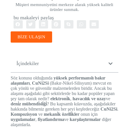
Müşteri memnuniyetini merkeze alarak yüksek kaliteli
ürünler sunmak.
bu makaleyi paylaş
BİZE ULAŞIN
İçindekiler
Söz konusu olduğunda
yüksek performanslı bakır
alaşımları
,
CuNi2Si
(Bakır-Nikel-Silisyum) mevcut en
çok yönlü ve güvenilir malzemelerden biridir. Ancak bu
alaşımı aşağıdaki gibi sektörlerde bu kadar popüler yapan
şey tam olarak nedir?
elektroni̇k
,
havacılık ve uzay
ve
deni̇z mühendi̇sli̇ği̇
? Bu kapsamlı kılavuzda, aşağıdakiler
hakkında bilmeniz gereken her şeyi keşfedeceğiz
CuNi2Si
.
Kompozisyon
ve
mekani̇k özelli̇kler
onun için
uygulamalar
,
fiyatlandırma
ve
karşılaştırmalar
diğer
alaşımlarla.