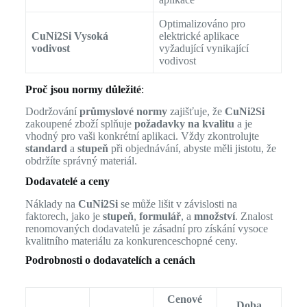
Optimalizováno pro
CuNi2Si Vysoká
elektrické aplikace
vodivost
vyžadující vynikající
vodivost
Proč jsou normy důležité
:
Dodržování
průmyslové normy
zajišťuje, že
CuNi2Si
zakoupené zboží splňuje
požadavky na kvalitu
a je
vhodný pro vaši konkrétní aplikaci. Vždy zkontrolujte
standard
a
stupeň
při objednávání, abyste měli jistotu, že
obdržíte správný materiál.
Dodavatelé a ceny
Náklady na
CuNi2Si
se může lišit v závislosti na
faktorech, jako je
stupeň
,
formulář
, a
množství
. Znalost
renomovaných dodavatelů je zásadní pro získání vysoce
kvalitního materiálu za konkurenceschopné ceny.
Podrobnosti o dodavatelích a cenách
Cenové
Doba