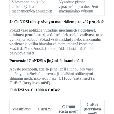
Všestranné použití v
Vyžaduje přesné
elektrických a
zpracování pro dosažení
mechanických aplikacích
maximálního výkonu
Je CuNi2Si tím správným materiálem pro váš projekt?
Pokud vaše aplikace vyžaduje
mechanická odolnost
,
odolnost proti korozi
, a
dobrá elektrická vodivost
,
to
je
vynikající volbou. Pokud však
náklady
nebo
maximální
vodivost
je vaším hlavním zájmem, možná byste měli
zvážit další možnosti, jako například
čistá měď
nebo
beryliová měď
.
Porovnání CuNi2Si s jinými slitinami mědi
Abyste pochopili, zda
to
je nejlepší slitinou pro vaše
potřeby, je užitečné porovnat ji s dalšími oblíbenými
slitinami mědi, jako jsou např.
C11000 (čistá měď)
a
CuBe2 (beryliová měď)
.
CuNi2Si vs. C11000 a CuBe2
CuBe2
C11000
Vlastnictví
CuNi2Si
(beryliová
(čistá měď)
měď)