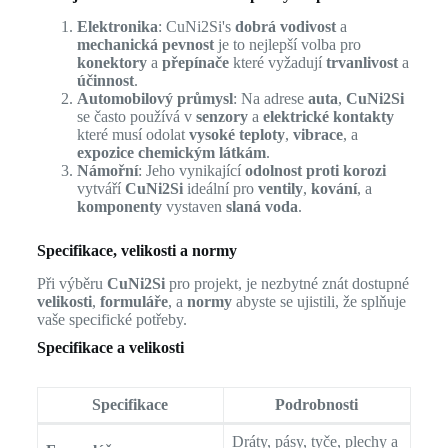
Elektronika
: CuNi2Si's
dobrá vodivost
a
mechanická pevnost
je to nejlepší volba pro
konektory
a
přepínače
které vyžadují
trvanlivost
a
účinnost
.
Automobilový průmysl
: Na adrese
auta
,
CuNi2Si
se často používá v
senzory
a
elektrické kontakty
které musí odolat
vysoké teploty
,
vibrace
, a
expozice chemickým látkám
.
Námořní
: Jeho vynikající
odolnost proti korozi
vytváří
CuNi2Si
ideální pro
ventily
,
kování
, a
komponenty
vystaven
slaná voda
.
Specifikace, velikosti a normy
Při výběru
CuNi2Si
pro projekt, je nezbytné znát dostupné
velikosti
,
formuláře
, a
normy
abyste se ujistili, že splňuje
vaše specifické potřeby.
Specifikace a velikosti
Specifikace
Podrobnosti
Dráty, pásy, tyče, plechy a