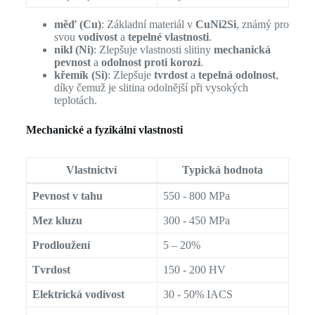
měď (Cu)
: Základní materiál v
CuNi2Si
, známý pro
svou
vodivost
a
tepelné vlastnosti
.
nikl (Ni)
: Zlepšuje vlastnosti slitiny
mechanická
pevnost
a
odolnost proti korozi
.
křemík (Si)
: Zlepšuje
tvrdost
a
tepelná odolnost
,
díky čemuž je slitina odolnější při vysokých
teplotách.
Mechanické a fyzikální vlastnosti
Vlastnictví
Typická hodnota
Pevnost v tahu
550 - 800 MPa
Mez kluzu
300 - 450 MPa
Prodloužení
5 – 20%
Tvrdost
150 - 200 HV
Elektrická vodivost
30 - 50% IACS