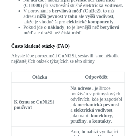
(C11000)
při zachování slušné
elektrická vodivost
.
V porovnání s
beryliová měď (CuBe2)
,
to
má
adresu
nižší pevnost v tahu
ale
vyšší vodivost
,
takže je vhodnější pro
elektrické komponenty
.
Pokud jde o
náklady
,
to
je levnější než
beryliová
měď
ale dražší než
čistá měď
.
Často kladené otázky (FAQ)
Abyste lépe porozuměli
CuNi2Si
, sestavili jsme několik
nejčastějších otázek týkajících se této slitiny.
Otázka
Odpovědět
Na adrese .
je široce
používán v průmyslových
odvětvích, kde je zapotřebí
K čemu se CuNi2Si
jak
mechanická pevnost
používá?
a
elektrická vodivost
,
jako např.
konektory
,
pružiny
, a
kontakty
.
Ano,
to
nabízí vynikající