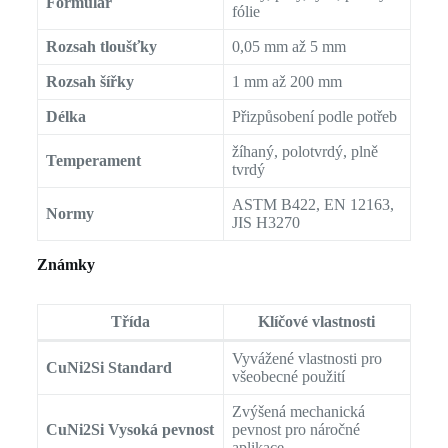
Formulář
fólie
Rozsah tloušťky
0,05 mm až 5 mm
Rozsah šířky
1 mm až 200 mm
Délka
Přizpůsobení podle potřeb
žíhaný, polotvrdý, plně
Temperament
tvrdý
ASTM B422, EN 12163,
Normy
JIS H3270
Známky
Třída
Klíčové vlastnosti
Vyvážené vlastnosti pro
CuNi2Si Standard
všeobecné použití
Zvýšená mechanická
CuNi2Si Vysoká pevnost
pevnost pro náročné
aplikace