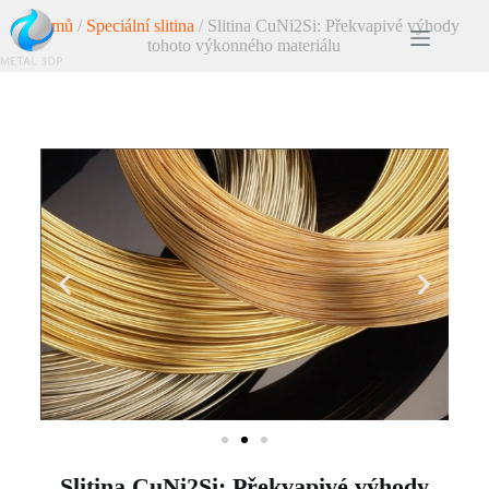
Domů
/
Speciální slitina
/ Slitina CuNi2Si: Překvapivé výhody
tohoto výkonného materiálu
Slitina CuNi2Si: Překvapivé výhody