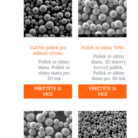
Ti45Nb prášek pro
Prášek ze slitiny TiNb
aditivní výrobu
Prášek ze slitiny
Prášek ze slitiny
titanu
,
3D tiskový
titanu
,
Prášek ze
kovový prášek
,
slitiny titanu pro
Prášek ze slitiny
3D tisk
titanu pro 3D tisk
PŘEČTĚTE SI
PŘEČTĚTE SI
VÍCE
VÍCE