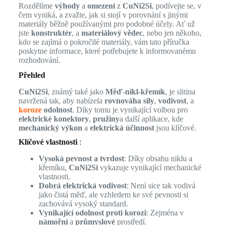
Rozdělíme
výhody
a
omezení
z
CuNi2Si
, podívejte se, v
čem vyniká, a zvažte, jak si stojí v porovnání s jinými
materiály běžně používanými pro podobné účely. Ať už
jste
konstruktér
, a
materiálový vědec
, nebo jen někoho,
kdo se zajímá o pokročilé materiály, vám tato příručka
poskytne informace, které potřebujete k informovanému
rozhodování.
Přehled
CuNi2Si
, známý také jako
Měď-nikl-křemík
, je slitina
navržená tak, aby nabízela
rovnováha síly
,
vodivost
, a
koroze
odolnost
. Díky tomu je vynikající volbou pro
elektrické konektory
,
pružiny
a další aplikace, kde
mechanický výkon
a
elektrická účinnost
jsou klíčové.
Klíčové vlastnosti
:
Vysoká pevnost a tvrdost
: Díky obsahu niklu a
křemíku,
CuNi2Si
vykazuje vynikající mechanické
vlastnosti.
Dobrá elektrická vodivost
: Není sice tak vodivá
jako čistá měď, ale vzhledem ke své pevnosti si
zachovává vysoký standard.
Vynikající odolnost proti korozi
: Zejména v
námořní
a
průmyslové
prostředí.