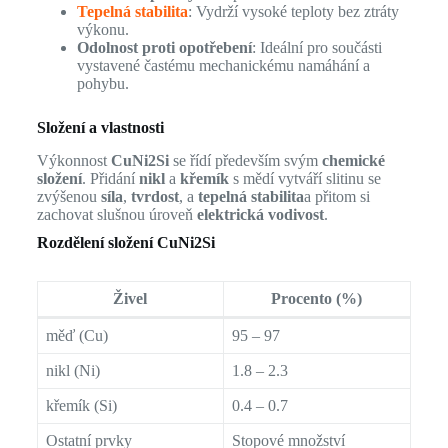
Tepelná stabilita
: Vydrží vysoké teploty bez ztráty
výkonu.
Odolnost proti opotřebení
: Ideální pro součásti
vystavené častému mechanickému namáhání a
pohybu.
Složení a vlastnosti
Výkonnost
CuNi2Si
se řídí především svým
chemické
složení
. Přidání
nikl
a
křemík
s mědí vytváří slitinu se
zvýšenou
síla
,
tvrdost
, a
tepelná stabilita
a přitom si
zachovat slušnou úroveň
elektrická vodivost
.
Rozdělení složení CuNi2Si
Živel
Procento (%)
měď (Cu)
95 – 97
nikl (Ni)
1.8 – 2.3
křemík (Si)
0.4 – 0.7
Ostatní prvky
Stopové množství