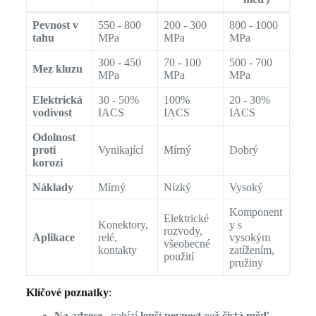
Pevnost v
550 - 800
200 - 300
800 - 1000
tahu
MPa
MPa
MPa
300 - 450
70 - 100
500 - 700
Mez kluzu
MPa
MPa
MPa
Elektrická
30 - 50%
100%
20 - 30%
vodivost
IACS
IACS
IACS
Odolnost
proti
Vynikající
Mírný
Dobrý
korozi
Náklady
Mírný
Nízký
Vysoký
Komponent
Elektrické
Konektory,
y s
rozvody,
Aplikace
relé,
vysokým
všeobecné
kontakty
zatížením,
použití
pružiny
Klíčové poznatky
:
Na adrese .
nabízí
lepší pevnost
než
čistá měď