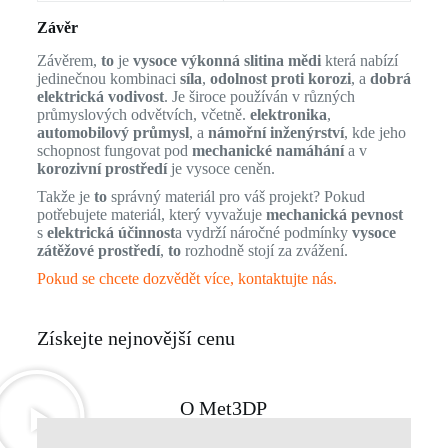
Závěr
Závěrem,
to
je
vysoce výkonná slitina mědi
která nabízí
jedinečnou kombinaci
síla
,
odolnost proti korozi
, a
dobrá
elektrická vodivost
. Je široce používán v různých
průmyslových odvětvích, včetně.
elektronika
,
automobilový průmysl
, a
námořní inženýrství
, kde jeho
schopnost fungovat pod
mechanické namáhání
a v
korozivní prostředí
je vysoce ceněn.
Takže je
to
správný materiál pro váš projekt? Pokud
potřebujete materiál, který vyvažuje
mechanická pevnost
s
elektrická účinnost
a vydrží náročné podmínky
vysoce
zátěžové prostředí
,
to
rozhodně stojí za zvážení.
Pokud se chcete dozvědět více, kontaktujte nás.
Získejte nejnovější cenu
O Met3DP