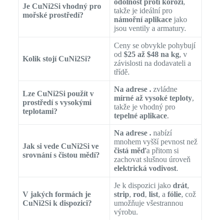
odolnost proti korozi
,
Je CuNi2Si vhodný pro
takže je ideální pro
mořské prostředí?
námořní aplikace
jako
jsou ventily a armatury.
Ceny se obvykle pohybují
od
$25 až $48 na kg
, v
Kolik stojí CuNi2Si?
závislosti na dodavateli a
třídě.
Na adrese .
zvládne
Lze CuNi2Si použít v
mírné až vysoké teploty
,
prostředí s vysokými
takže je vhodný pro
teplotami?
tepelné aplikace
.
Na adrese .
nabízí
mnohem vyšší pevnost než
Jak si vede CuNi2Si ve
čistá měď
a přitom si
srovnání s čistou mědí?
zachovat slušnou úroveň
elektrická vodivost
.
Je k dispozici jako
drát
,
V jakých formách je
strip
,
rod
,
list
, a
fólie
, což
CuNi2Si k dispozici?
umožňuje všestrannou
výrobu.