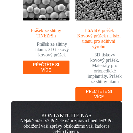
Prášek ze slitiny
Ti6Al4V prášek
TiNbZrSn
Kovový prášek na bázi
titanu pro aditivní
Prášek ze slitiny
výrobu
titanu
,
3D tiskový
kovový prášek
3D tiskový
kovový prášek
,
PŘEČTĚTE SI
Materiály pro
VÍCE
ortopedické
implantáty
,
Prášek
ze slitiny titanu
PŘEČTĚTE SI
VÍCE
KONTAKTUJTE NÁS
Nějaké otázky? Pošlete nám zprávu hned teď! Po
obdržení vaší zprávy obsloužíme vaši žádost s
celým týmem.