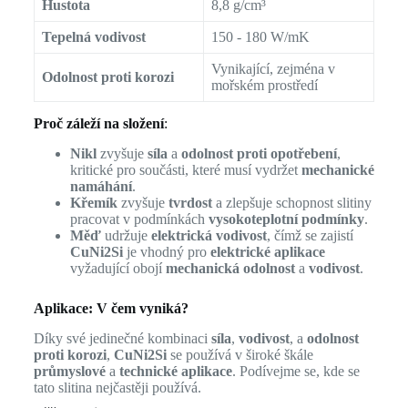
Hustota
8,8 g/cm³
Tepelná vodivost
150 - 180 W/mK
Vynikající, zejména v
Odolnost proti korozi
mořském prostředí
Proč záleží na složení
:
Nikl
zvyšuje
síla
a
odolnost proti opotřebení
,
kritické pro součásti, které musí vydržet
mechanické
namáhání
.
Křemík
zvyšuje
tvrdost
a zlepšuje schopnost slitiny
pracovat v podmínkách
vysokoteplotní podmínky
.
Měď
udržuje
elektrická vodivost
, čímž se zajistí
CuNi2Si
je vhodný pro
elektrické aplikace
vyžadující obojí
mechanická odolnost
a
vodivost
.
Aplikace: V čem vyniká?
Díky své jedinečné kombinaci
síla
,
vodivost
, a
odolnost
proti korozi
,
CuNi2Si
se používá v široké škále
průmyslové
a
technické aplikace
. Podívejme se, kde se
tato slitina nejčastěji používá.