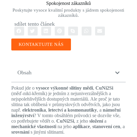
Spokojenost zákazníků
Poskytujte vysoce kvalitní produkty s jádrem spokojenosti
zákazníků.
sdílet tento článek
KONTAKTUJTE NÁS
Obsah
Pokud jde o
vysoce výkonné slitiny mědi
,
CuNi2Si
(měď-nikl-křemík) je jedním z nejuniverzálnějších a
nejspolehlivějších dostupných materiálů. Ale proč je tato
slitina tak oblíbená v průmyslových odvětvích, jako jsou
např.
elektronika
,
letectví a kosmonautiky
, a
námořní
inženýrství
? V tomto obsáhlém průvodci se dozvíte vše,
co potřebujete vědět o.
CuNi2Si
, z jeho
složení
a
mechanické vlastnosti
na jeho
aplikace
,
stanovení cen
, a
srovnání
s jinými slitinami.