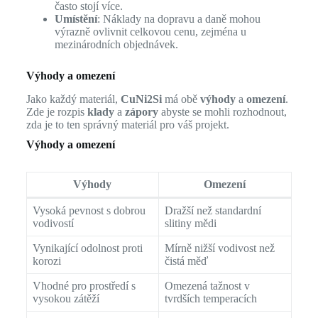
často stojí více.
Umístění
: Náklady na dopravu a daně mohou
výrazně ovlivnit celkovou cenu, zejména u
mezinárodních objednávek.
Výhody a omezení
Jako každý materiál,
CuNi2Si
má obě
výhody
a
omezení
.
Zde je rozpis
klady
a
zápory
abyste se mohli rozhodnout,
zda je to ten správný materiál pro váš projekt.
Výhody a omezení
Výhody
Omezení
Vysoká pevnost s dobrou
Dražší než standardní
vodivostí
slitiny mědi
Vynikající odolnost proti
Mírně nižší vodivost než
korozi
čistá měď
Vhodné pro prostředí s
Omezená tažnost v
vysokou zátěží
tvrdších temperacích