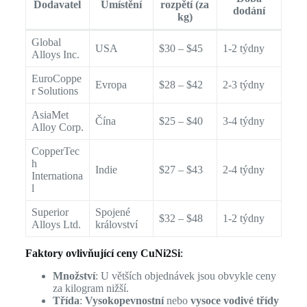
Dodavatel
Umístění
rozpětí (za
dodání
kg)
Global
USA
$30 – $45
1-2 týdny
Alloys Inc.
EuroCoppe
Evropa
$28 – $42
2-3 týdny
r Solutions
AsiaMet
Čína
$25 – $40
3-4 týdny
Alloy Corp.
CopperTec
h
Indie
$27 – $43
2-4 týdny
Internationa
l
Superior
Spojené
$32 – $48
1-2 týdny
Alloys Ltd.
království
Faktory ovlivňující ceny CuNi2Si
:
Množství
: U větších objednávek jsou obvykle ceny
za kilogram nižší.
Třída
:
Vysokopevnostní
nebo
vysoce vodivé třídy