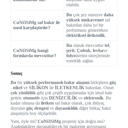
olabilir.
Bu
çok şey sunuyor
daha
yüksek mukavemet
saf
CuNi3SiMg saf bakır ile
bakırdan daha iyi bir
nasıl karşılaştırılır?
performans gösterirken
elektriksel iletkenlik
.
Bu
olarak mevcuttur
tel
,
CuNi3SiMg hangi
şerit
,
Çubuk
,
levha
ve
formlarda mevcuttur?
folyo
üretim süreçlerinde
esneklik sağlar.
Sonuç
Bu
bir
yüksek performanslı bakır alaşımı
birleştiren
güç
.
nikel
ve
SİLİKON
ile
İLETKENLİK
bakırdan. Onun
çok yönlülük
gibi çok çeşitli uygulamalar için ideal hale
getirir.
otomotiv
için
DENİZCİLİK
ve
elektroni̇k
. Bu
kadar olmasa da
iletken
saf bakır olarak, çok ihtiyaç
duyulan
güç dengesi
ve
dayanıklılık
diğer birkaç bakır
alaşımıyla boy ölçüşebilir.
Yani, öyle mi?
CuNi3SiMg
projeniz için doğru mu?
Aşağıdakilere dayanabilecek bir malzeme arıyorsanız