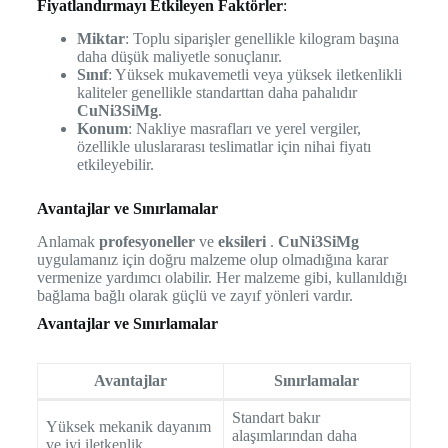
Fiyatlandırmayı Etkileyen Faktörler
:
Miktar
: Toplu siparişler genellikle kilogram başına
daha düşük maliyetle sonuçlanır.
Sınıf
: Yüksek mukavemetli veya yüksek iletkenlikli
kaliteler genellikle standarttan daha pahalıdır
CuNi3SiMg
.
Konum
: Nakliye masrafları ve yerel vergiler,
özellikle uluslararası teslimatlar için nihai fiyatı
etkileyebilir.
Avantajlar ve Sınırlamalar
Anlamak
profesyoneller
ve
eksileri
.
CuNi3SiMg
uygulamanız için doğru malzeme olup olmadığına karar
vermenize yardımcı olabilir. Her malzeme gibi, kullanıldığı
bağlama bağlı olarak güçlü ve zayıf yönleri vardır.
Avantajlar ve Sınırlamalar
Avantajlar
Sınırlamalar
Standart bakır
Yüksek mekanik dayanım
alaşımlarından daha
ve iyi iletkenlik