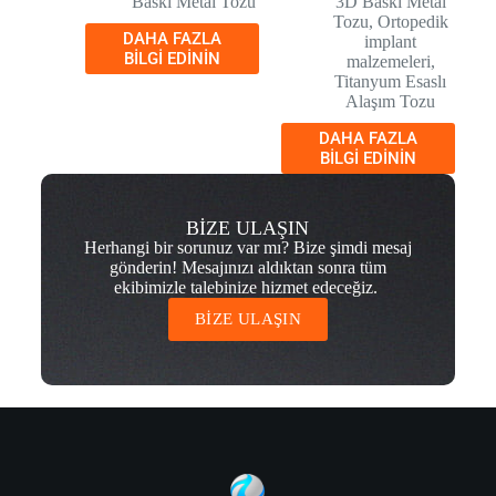
Baskı Metal Tozu
3D Baskı Metal
Tozu
,
Ortopedik
DAHA FAZLA
implant
BILGI EDININ
malzemeleri
,
Titanyum Esaslı
Alaşım Tozu
DAHA FAZLA
BILGI EDININ
BİZE ULAŞIN
Herhangi bir sorunuz var mı? Bize şimdi mesaj
gönderin! Mesajınızı aldıktan sonra tüm
ekibimizle talebinize hizmet edeceğiz.
BİZE ULAŞIN