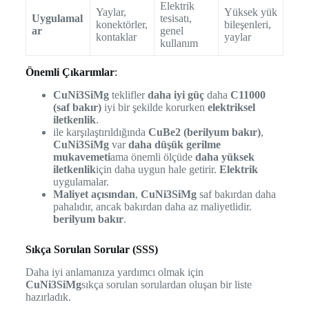
Elektrik
Yaylar,
Yüksek yük
Uygulamal
tesisatı,
konektörler,
bileşenleri,
ar
genel
kontaklar
yaylar
kullanım
Önemli Çıkarımlar
:
CuNi3SiMg
teklifler
daha iyi güç
daha
C11000
(saf bakır)
iyi bir şekilde korurken
elektriksel
iletkenlik
.
ile karşılaştırıldığında
CuBe2 (berilyum bakır)
,
CuNi3SiMg
var
daha düşük gerilme
mukavemeti
ama önemli ölçüde
daha yüksek
iletkenlik
için daha uygun hale getirir.
Elektrik
uygulamalar.
Maliyet açısından
,
CuNi3SiMg
saf bakırdan daha
pahalıdır, ancak bakırdan daha az maliyetlidir.
berilyum bakır
.
Sıkça Sorulan Sorular (SSS)
Daha iyi anlamanıza yardımcı olmak için
CuNi3SiMg
sıkça sorulan sorulardan oluşan bir liste
hazırladık.