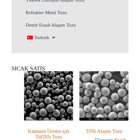
Yüksek Entropili Alaşım Tozu
Refrakter Metal Tozu
Demir Esaslı Alaşım Tozu
Turkish
SICAK SATIŞ
Katmanlı Üretim için
TiNb Alaşım Tozu
Ti45Nb Tozu
Titanyum Esaslı