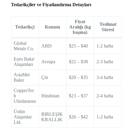
Tedarikçiler ve Fiyatlandırma Detayları
Fiyat
Teslimat
Tedarikçi
Konum
Aralığı (kg
Süresi
başına)
Global
ABD
$25 – $40
1-2 hafta
Metals Co.
Euro Bakır
Avrupa
$22 – $38
2-3 hafta
Alaşımları
AsiaMet
Çin
$20 – $35
3-4 hafta
Bakır
CopperTec
h
Hindistan
$23 – $37
2-4 hafta
Uluslararası
Üstün
BIRLEŞIK
Alaşımlar
$26 – $42
1-2 hafta
KRALLIK
Ltd.