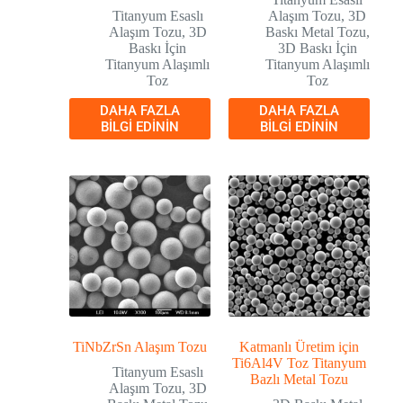
Titanyum Esaslı
Alaşım Tozu
,
3D
Alaşım Tozu
,
3D
Baskı Metal Tozu
,
Baskı İçin
3D Baskı İçin
Titanyum Alaşımlı
Titanyum Alaşımlı
Toz
Toz
DAHA FAZLA
DAHA FAZLA
BILGI EDININ
BILGI EDININ
TiNbZrSn Alaşım Tozu
Katmanlı Üretim için
Ti6Al4V Toz Titanyum
Titanyum Esaslı
Bazlı Metal Tozu
Alaşım Tozu
,
3D