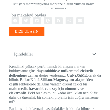
Müşteri memnuniyetini merkeze alarak yüksek kaliteli
ürünler sunmak.
bu makaleyi paylaş
BİZE ULAŞIN
İçindekiler
Kendinizi yüksek performanslı bir alaşım ararken
bulduysanız
güç
,
dayanıklılık
ve
mükemmel elektrik
iletkenliği
o zaman doğru yerdesiniz.
CuNi3SiMg
olarak da
bilinir.
Bakır-Nikel-Silikon-Magnezyum alaşımı
'den
çeşitli sektörlerde dalgalar yaratan dikkat çekici bir
malzemedir.
havacılık ve uzay
için
otomotiv
ve
elektroni̇k
. Peki bu alaşımı bu kadar özel kılan nedir? Ve
daha da önemlisi, bir sonraki projeniz için doğru malzeme
mi?
Bu kapsamlı kılavuzda, aşağıdakiler hakkında bilmeniz