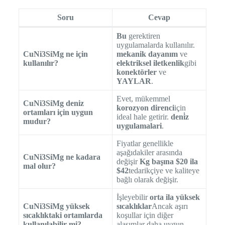
Soru
Cevap
Bu
gerektiren
uygulamalarda kullanılır.
CuNi3SiMg ne için
mekanik dayanım
ve
kullanılır?
elektriksel iletkenlik
gibi
konektörler
ve
YAYLAR
.
Evet, mükemmel
CuNi3SiMg deniz
korozyon direnci
için
ortamları için uygun
ideal hale getirir.
deni̇z
mudur?
uygulamalari
.
Fiyatlar genellikle
aşağıdakiler arasında
CuNi3SiMg ne kadara
değişir
Kg başına $20 ila
mal olur?
$42
tedarikçiye ve kaliteye
bağlı olarak değişir.
İşleyebilir
orta ila yüksek
CuNi3SiMg yüksek
sıcaklıklar
Ancak aşırı
sıcaklıktaki ortamlarda
koşullar için diğer
kullanılabilir mi?
alaşımlar daha uygun