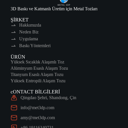
3D Baskı ve Katmanlı Üretim için Metal Tozları
ŞİRKET
Hakkımızda
Neden Biz
Uygulama
Baskı Yöntemleri
ÜRÜN
Yüksek Sıcaklık Alaşımlı Toz
Alüminyum Esaslı Alaşım Tozu
Titanyum Esaslı Alaşım Tozu
Yüksek Entropili Alaşım Tozu
cONTACT BİLGİLERİ
Qingdao Şehri, Shandong, Çin
info@met3dp.com
amy@met3dp.com
+86 19116340731