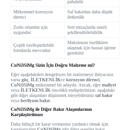
pahalıdır
Mükemmel korozyon
Saf bakırdan daha düşük
direnci
iletkenlik
Zorlu ortamlar için
Sert mizaçlarda sınırlı
uygundur
şekillendirilebilirlik
Maksimum özelliklere
Çeşitli özelleştirilebilir
ulaşmak için hassas işleme
formlarda mevcuttur
gerektirir
CuNi3SiMg Sizin İçin Doğru Malzeme mi?
Eğer aşağıdakileri dengeleyen bir malzemeye ihtiyacınız
varsa
güç
,
İLETKENLİK
ve
korozyon direnci
,
CuNi3SiMg
mükemmel bir adaydır. Ancak, eğer
maliyet
veya
İLETKENLİK
öncelikli endişelerinizse, aşağıdaki
gibi diğer alaşımları düşünmek isteyebilirsiniz
saf bakır
veya
berilyum bakır
.
CuNi3SiMg ile Diğer Bakır Alaşımlarının
Karşılaştırılması
Daha bilinçli bir karar vermenize yardımcı olmak için
karşılaştıralım
CuNi3SiMg
gibi diğer popüler bakır