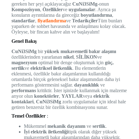
gereken her şeyi açıklayacağız
CuNi3SiMg
-onun
Kompozisyon
,
Özellikler
ve
uygulamalar
. Ayrıca şu
konuların ayrıntılarına da gireceğiz
boyutlandırma
,
standartlar
,
fiyatlandırma
ve
Tedarikçiler
Tüm bunları
yaparken de sohbet havasında ve anlaşılması kolay olacak.
Öyleyse, bir fincan kahve alın ve başlayalım!
Genel Bakış
CuNi3SiMg
bir
yüksek mukavemetli bakır alaşımı
özelliklerinden yararlanan
nikel
,
SİLİKON
ve
magnezyum
optimal bir denge oluşturmak için
güç,
sertlik
ve
elektriksel iletkenlik
. Bu elementlerin
eklenmesi, özellikle bakır alaşımlarının kullanıldığı
ortamlarda birçok geleneksel bakır alaşımından daha iyi
performans göstermesini sağlar.
dayanıklılık
ve
performans
kritiktir. İster işinizde kullanmak için malzeme
arıyor olun
konektörler
,
YAYLAR
veya
elektri̇k
kontaklari
,
CuNi3SiMg
zorlu uygulamalar için ideal hale
getiren benzersiz bir özellik kombinasyonu sunar.
Temel Özellikler
:
Mükemmel
mekanik dayanım
ve
sertlik
.
İyi elektrik iletkenliği
tipik olarak diğer yüksek
mukavemetli bakır alaşımlarından daha yüksektir.