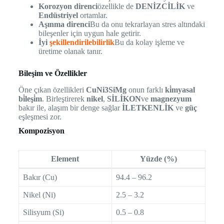
Korozyon direnci
özellikle de
DENİZCİLİK
ve
Endüstriyel
ortamlar.
Aşınma direnci
Bu da onu tekrarlayan stres altındaki
bileşenler için uygun hale getirir.
İyi
şekillendirilebilirlik
Bu da kolay işleme ve
üretime olanak tanır.
Bileşim ve Özellikler
Öne çıkan özellikleri
CuNi3SiMg
onun farklı
ki̇myasal
bi̇leşi̇m
. Birleştirerek
nikel
,
SİLİKON
ve
magnezyum
bakır ile, alaşım bir denge sağlar
İLETKENLİK
ve
güç
eşleşmesi zor.
Kompozisyon
Element
Yüzde (%)
Bakır (Cu)
94.4 – 96.2
Nikel (Ni)
2.5 – 3.2
Silisyum (Si)
0.5 – 0.8