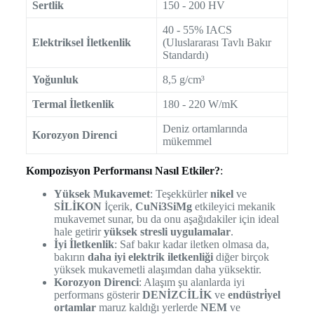
Sertlik
150 - 200 HV
40 - 55% IACS
Elektriksel İletkenlik
(Uluslararası Tavlı Bakır
Standardı)
Yoğunluk
8,5 g/cm³
Termal İletkenlik
180 - 220 W/mK
Deniz ortamlarında
Korozyon Direnci
mükemmel
Kompozisyon Performansı Nasıl Etkiler?
:
Yüksek Mukavemet
: Teşekkürler
nikel
ve
SİLİKON
İçerik,
CuNi3SiMg
etkileyici mekanik
mukavemet sunar, bu da onu aşağıdakiler için ideal
hale getirir
yüksek stresli uygulamalar
.
İyi İletkenlik
: Saf bakır kadar iletken olmasa da,
bakırın
daha iyi elektrik iletkenliği
diğer birçok
yüksek mukavemetli alaşımdan daha yüksektir.
Korozyon Direnci
: Alaşım şu alanlarda iyi
performans gösterir
DENİZCİLİK
ve
endüstri̇yel
ortamlar
maruz kaldığı yerlerde
NEM
ve