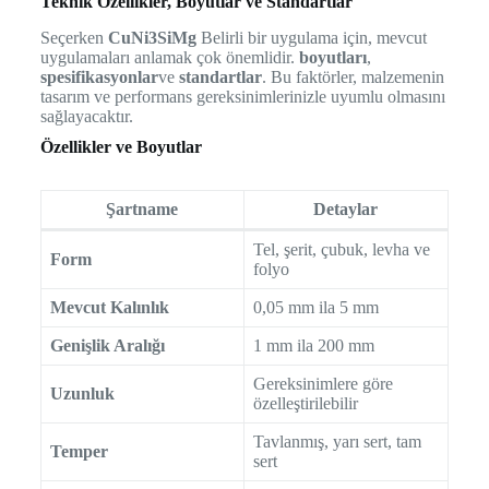
Teknik Özellikler, Boyutlar ve Standartlar
Seçerken
CuNi3SiMg
Belirli bir uygulama için, mevcut
uygulamaları anlamak çok önemlidir.
boyutları
,
spesifikasyonlar
ve
standartlar
. Bu faktörler, malzemenin
tasarım ve performans gereksinimlerinizle uyumlu olmasını
sağlayacaktır.
Özellikler ve Boyutlar
Şartname
Detaylar
Tel, şerit, çubuk, levha ve
Form
folyo
Mevcut Kalınlık
0,05 mm ila 5 mm
Genişlik Aralığı
1 mm ila 200 mm
Gereksinimlere göre
Uzunluk
özelleştirilebilir
Tavlanmış, yarı sert, tam
Temper
sert