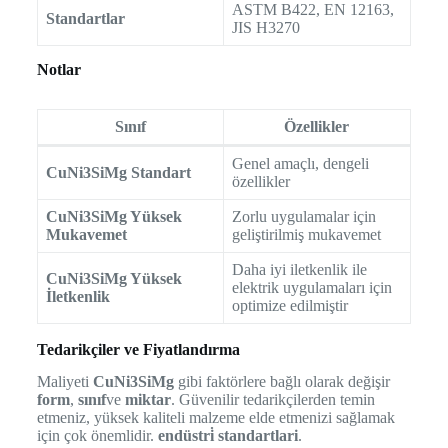
ASTM B422, EN 12163,
Standartlar
JIS H3270
Notlar
Sınıf
Özellikler
Genel amaçlı, dengeli
CuNi3SiMg Standart
özellikler
CuNi3SiMg Yüksek
Zorlu uygulamalar için
Mukavemet
geliştirilmiş mukavemet
Daha iyi iletkenlik ile
CuNi3SiMg Yüksek
elektrik uygulamaları için
İletkenlik
optimize edilmiştir
Tedarikçiler ve Fiyatlandırma
Maliyeti
CuNi3SiMg
gibi faktörlere bağlı olarak değişir
form
,
sınıf
ve
miktar
. Güvenilir tedarikçilerden temin
etmeniz, yüksek kaliteli malzeme elde etmenizi sağlamak
için çok önemlidir.
endüstri̇ standartlari
.