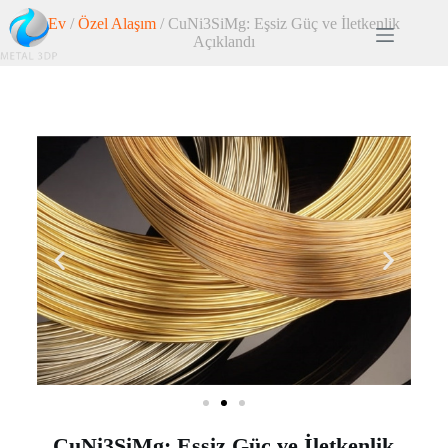
Ev
/
Özel Alaşım
/ CuNi3SiMg: Eşsiz Güç ve İletkenlik
Açıklandı
CuNi3SiMg: Eşsiz Güç ve İletkenlik