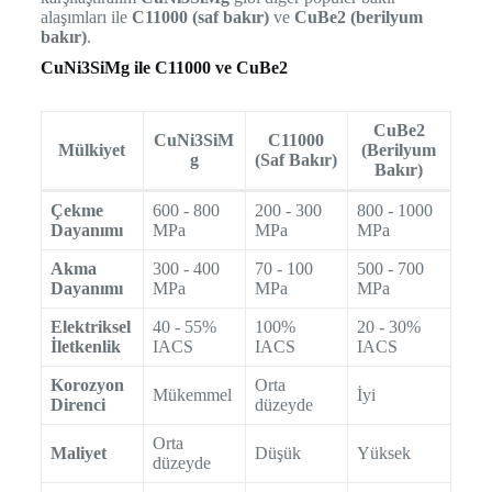
alaşımları ile
C11000 (saf bakır)
ve
CuBe2 (berilyum
bakır)
.
CuNi3SiMg ile C11000 ve CuBe2
CuBe2
CuNi3SiM
C11000
Mülkiyet
(Berilyum
g
(Saf Bakır)
Bakır)
Çekme
600 - 800
200 - 300
800 - 1000
Dayanımı
MPa
MPa
MPa
Akma
300 - 400
70 - 100
500 - 700
Dayanımı
MPa
MPa
MPa
Elektriksel
40 - 55%
100%
20 - 30%
İletkenlik
IACS
IACS
IACS
Korozyon
Orta
Mükemmel
İyi
Direnci
düzeyde
Orta
Maliyet
Düşük
Yüksek
düzeyde