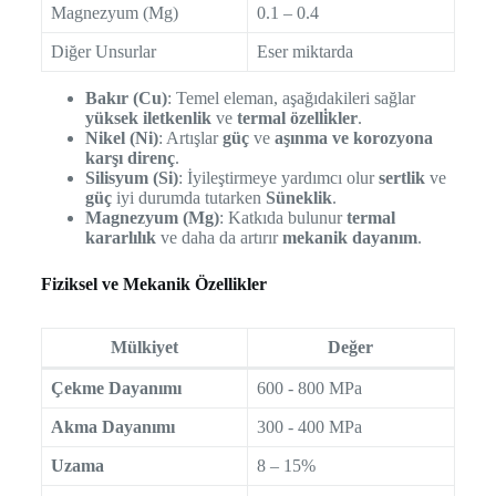
Magnezyum (Mg)
0.1 – 0.4
Diğer Unsurlar
Eser miktarda
Bakır (Cu)
: Temel eleman, aşağıdakileri sağlar
yüksek iletkenlik
ve
termal özelli̇kler
.
Nikel (Ni)
: Artışlar
güç
ve
aşınma ve korozyona
karşı direnç
.
Silisyum (Si)
: İyileştirmeye yardımcı olur
sertlik
ve
güç
iyi durumda tutarken
Süneklik
.
Magnezyum (Mg)
: Katkıda bulunur
termal
kararlılık
ve daha da artırır
mekanik dayanım
.
Fiziksel ve Mekanik Özellikler
Mülkiyet
Değer
Çekme Dayanımı
600 - 800 MPa
Akma Dayanımı
300 - 400 MPa
Uzama
8 – 15%