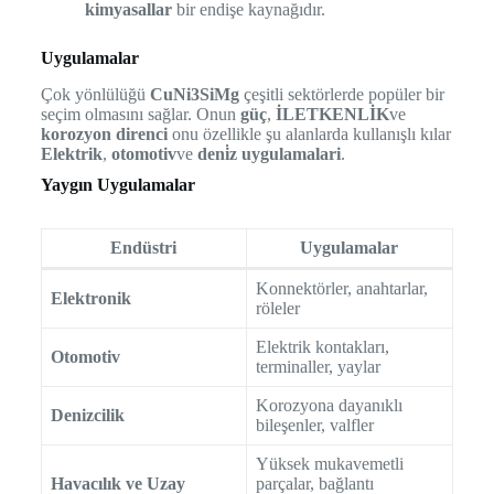
kimyasallar
bir endişe kaynağıdır.
Uygulamalar
Çok yönlülüğü
CuNi3SiMg
çeşitli sektörlerde popüler bir
seçim olmasını sağlar. Onun
güç
,
İLETKENLİK
ve
korozyon direnci
onu özellikle şu alanlarda kullanışlı kılar
Elektrik
,
otomotiv
ve
deni̇z uygulamalari
.
Yaygın Uygulamalar
Endüstri
Uygulamalar
Konnektörler, anahtarlar,
Elektronik
röleler
Elektrik kontakları,
Otomotiv
terminaller, yaylar
Korozyona dayanıklı
Denizcilik
bileşenler, valfler
Yüksek mukavemetli
Havacılık ve Uzay
parçalar, bağlantı