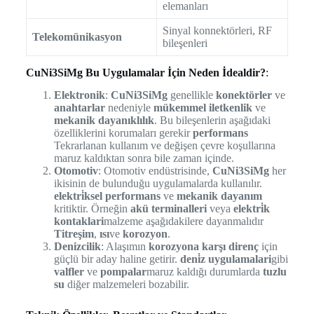
elemanları
Sinyal konnektörleri, RF
Telekomünikasyon
bileşenleri
CuNi3SiMg Bu Uygulamalar İçin Neden İdealdir?
:
Elektronik
:
CuNi3SiMg
genellikle
konektörler
ve
anahtarlar
nedeniyle
mükemmel iletkenlik
ve
mekanik dayanıklılık
. Bu bileşenlerin aşağıdaki
özelliklerini korumaları gerekir
performans
Tekrarlanan kullanım ve değişen çevre koşullarına
maruz kaldıktan sonra bile zaman içinde.
Otomotiv
: Otomotiv endüstrisinde,
CuNi3SiMg
her
ikisinin de bulunduğu uygulamalarda kullanılır.
elektri̇ksel performans
ve
mekanik dayanım
kritiktir. Örneğin
akü terminalleri
veya
elektri̇k
kontaklari
malzeme aşağıdakilere dayanmalıdır
Titreşim
,
ısı
ve
korozyon
.
Denizcilik
: Alaşımın
korozyona karşı direnç
için
güçlü bir aday haline getirir.
deni̇z uygulamalari
gibi
valfler
ve
pompalar
maruz kaldığı durumlarda
tuzlu
su
diğer malzemeleri bozabilir.