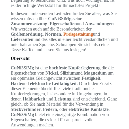
Legierung so besonders? Und, was noch wichtiger ist, ist
es der richtige Werkstoff für Ihr nächstes Projekt?
In diesem umfassenden Leitfaden finden Sie alles, was Sie
wissen müssen über
CuNi3SiMg
-seine
Zusammensetzung
,
Eigenschaften
und
Anwendungen
.
Wir werden auch auf die Besonderheiten der
Größenordnung
,
Normen
,
Preisgestaltung
und
Lieferanten
und das alles in einer leicht verständlichen und
unterhaltsamen Sprache. Schnappen Sie sich also eine
Tasse Kaffee und lassen Sie uns loslegen!
Übersicht
CuNi3SiMg
ist eine
hochfeste Kupferlegierung
die die
Eigenschaften von
Nickel
,
Silizium
und
Magnesium
um
ein optimales Gleichgewicht zwischen
Festigkeit,
Härte
und
elektrische Leitfähigkeit
. Durch den Zusatz
dieser Elemente übertrifft es viele traditionelle
Kupferlegierungen, insbesondere in Umgebungen, in
denen
Haltbarkeit
und
Leistung
sind entscheidend. Ganz
gleich, ob Sie nach Material für die Verwendung in
Steckverbinder
,
Federn
, oder
elektrische Kontakte
,
CuNi3SiMg
bietet eine einzigartige Kombination von
Eigenschaften, die es ideal für anspruchsvolle
Anwendungen machen.