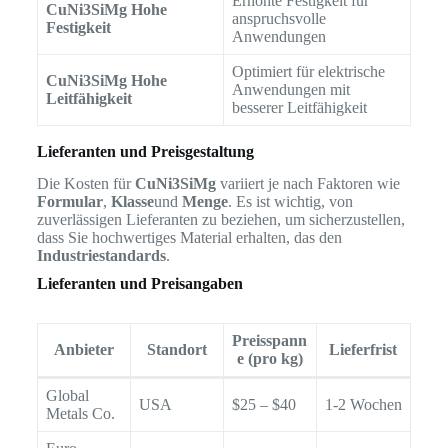
Erhöhte Festigkeit für
CuNi3SiMg Hohe
anspruchsvolle
Festigkeit
Anwendungen
Optimiert für elektrische
CuNi3SiMg Hohe
Anwendungen mit
Leitfähigkeit
besserer Leitfähigkeit
Lieferanten und Preisgestaltung
Die Kosten für
CuNi3SiMg
variiert je nach Faktoren wie
Formular
,
Klasse
und
Menge
. Es ist wichtig, von
zuverlässigen Lieferanten zu beziehen, um sicherzustellen,
dass Sie hochwertiges Material erhalten, das den
Industriestandards
.
Lieferanten und Preisangaben
Preisspann
Anbieter
Standort
Lieferfrist
e (pro kg)
Global
USA
$25 – $40
1-2 Wochen
Metals Co.