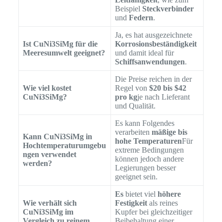
Beispiel
Steckverbinder
und
Federn
.
Ja, es hat ausgezeichnete
Ist CuNi3SiMg für die
Korrosionsbeständigkeit
Meeresumwelt geeignet?
und damit ideal für
Schiffsanwendungen
.
Die Preise reichen in der
Wie viel kostet
Regel von
$20 bis $42
CuNi3SiMg?
pro kg
je nach Lieferant
und Qualität.
Es kann Folgendes
verarbeiten
mäßige bis
Kann CuNi3SiMg in
hohe Temperaturen
Für
Hochtemperaturumgebu
extreme Bedingungen
ngen verwendet
können jedoch andere
werden?
Legierungen besser
geeignet sein.
Es
bietet viel
höhere
Wie verhält sich
Festigkeit
als reines
CuNi3SiMg im
Kupfer bei gleichzeitiger
Vergleich zu reinem
Beibehaltung einer