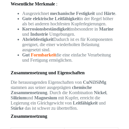
Wesentliche Merkmale
:
Ausgezeichnet
mechanische Festigkeit
und
Härte
.
Gute elektrische Leitfähigkeit
in der Regel höher
als bei anderen hochfesten Kupferlegierungen.
Korrosionsbeständigkeit
insbesondere in
Marine
und
Industrie
Umgebungen.
Abriebfestigkeit
Dadurch ist es für Komponenten
geeignet, die einer wiederholten Belastung
ausgesetzt sind.
Gut
Formbarkeit
die eine einfache Verarbeitung
und Fertigung ermöglichen.
Zusammensetzung und Eigenschaften
Die herausragenden Eigenschaften von
CuNi3SiMg
stammen aus seiner ausgeprägten
chemische
Zusammensetzung
. Durch die Kombination
Nickel
,
Silizium
und
Magnesium
mit Kupfer, erreicht die
Legierung ein Gleichgewicht von
Leitfähigkeit
und
Stärke
das ist schwer zu übertreffen.
Zusammensetzung