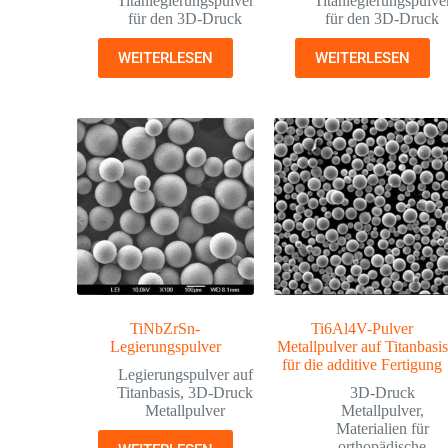
Titanlegierungspulver
Titanlegierungspulve
für den 3D-Druck
für den 3D-Druck
WEITERLESEN
WEITERLESEN
TiNbZrSn-
Ti6Al4V-Pulver
Legierungspulver
Metallpulver auf Titanbasis
für die additive Fertigung
Legierungspulver auf
Titanbasis
,
3D-Druck
3D-Druck
Metallpulver
Metallpulver
,
Materialien für
orthopädische