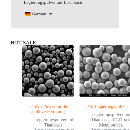
Legierungspulver auf Eisenbasis
German
HOT SALE
Ti45Nb-Pulver für die
TiNb-Legierungspulver
additive Fertigung
Legierungspulver au
Legierungspulver auf
Titanbasis
,
3D-Druc
Titanbasis
,
Metallpulver
,