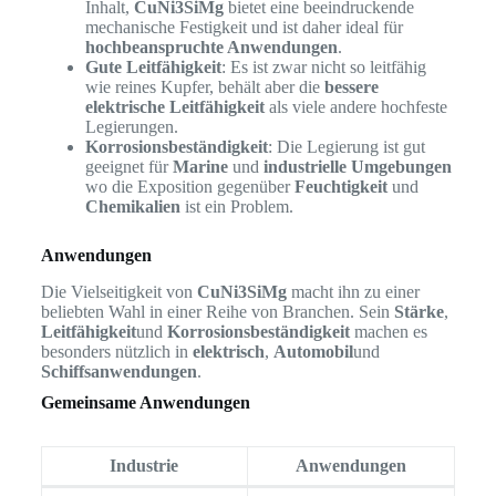
Inhalt,
CuNi3SiMg
bietet eine beeindruckende
mechanische Festigkeit und ist daher ideal für
hochbeanspruchte Anwendungen
.
Gute Leitfähigkeit
: Es ist zwar nicht so leitfähig
wie reines Kupfer, behält aber die
bessere
elektrische Leitfähigkeit
als viele andere hochfeste
Legierungen.
Korrosionsbeständigkeit
: Die Legierung ist gut
geeignet für
Marine
und
industrielle Umgebungen
wo die Exposition gegenüber
Feuchtigkeit
und
Chemikalien
ist ein Problem.
Anwendungen
Die Vielseitigkeit von
CuNi3SiMg
macht ihn zu einer
beliebten Wahl in einer Reihe von Branchen. Sein
Stärke
,
Leitfähigkeit
und
Korrosionsbeständigkeit
machen es
besonders nützlich in
elektrisch
,
Automobil
und
Schiffsanwendungen
.
Gemeinsame Anwendungen
Industrie
Anwendungen