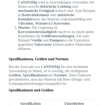
CuNi3SiMg
wird in Anwendungen verwendet, bei
denen sowohl
elektrische Leistung
und
mechanische Festigkeit
kritisch sind. Zum Beispiel,
in
Batterieklemmen
oder
elektrische
Kontakte
muss das Material widerstandsfähig sein
Vibration
,
Wärme
und
Korrosion
.
Marine
: Die Legierung ist
Korrosionsbeständigkeit
macht es zu einem guten
Kandidaten für
Schiffsanwendungen
, wie zum
Beispiel
Ventile
und
Pumpen
wo die Exposition
gegenüber
Salzwasser
können andere Materialien
abbauen.
Spezifikationen, Größen und Normen
Bei der Auswahl von
CuNi3SiMg
für eine bestimmte
Anwendung zu finden, ist es wichtig, die verfügbaren
Größen
,
Spezifikationen
und
Normen
. Diese Faktoren
gewährleisten, dass das Material mit Ihren Design- und
Leistungsanforderungen kompatibel ist.
Spezifikationen und Größen
Spezifikation
Einzelheiten