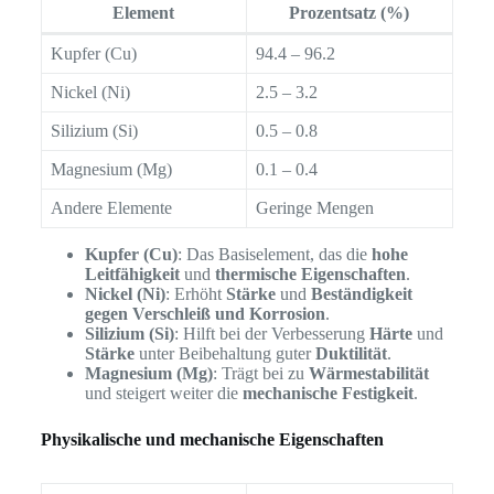
Element
Prozentsatz (%)
Kupfer (Cu)
94.4 – 96.2
Nickel (Ni)
2.5 – 3.2
Silizium (Si)
0.5 – 0.8
Magnesium (Mg)
0.1 – 0.4
Andere Elemente
Geringe Mengen
Kupfer (Cu)
: Das Basiselement, das die
hohe
Leitfähigkeit
und
thermische Eigenschaften
.
Nickel (Ni)
: Erhöht
Stärke
und
Beständigkeit
gegen Verschleiß und Korrosion
.
Silizium (Si)
: Hilft bei der Verbesserung
Härte
und
Stärke
unter Beibehaltung guter
Duktilität
.
Magnesium (Mg)
: Trägt bei zu
Wärmestabilität
und steigert weiter die
mechanische Festigkeit
.
Physikalische und mechanische Eigenschaften