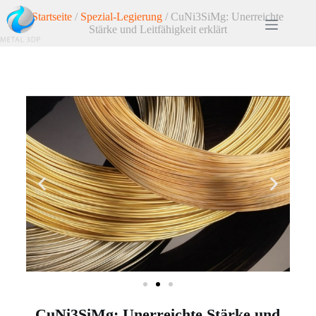
Startseite
/
Spezial-Legierung
/ CuNi3SiMg: Unerreichte
Stärke und Leitfähigkeit erklärt
CuNi3SiMg: Unerreichte Stärke und