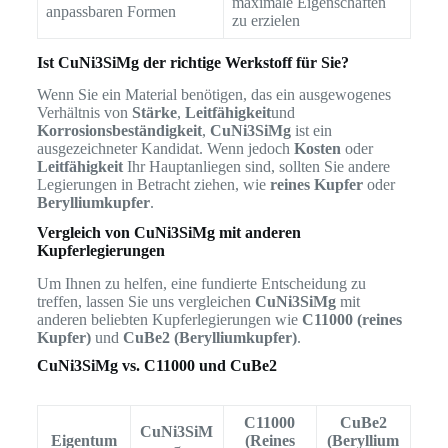
maximale Eigenschaften
anpassbaren Formen
zu erzielen
Ist CuNi3SiMg der richtige Werkstoff für Sie?
Wenn Sie ein Material benötigen, das ein ausgewogenes
Verhältnis von
Stärke
,
Leitfähigkeit
und
Korrosionsbeständigkeit
,
CuNi3SiMg
ist ein
ausgezeichneter Kandidat. Wenn jedoch
Kosten
oder
Leitfähigkeit
Ihr Hauptanliegen sind, sollten Sie andere
Legierungen in Betracht ziehen, wie
reines Kupfer
oder
Berylliumkupfer
.
Vergleich von CuNi3SiMg mit anderen
Kupferlegierungen
Um Ihnen zu helfen, eine fundierte Entscheidung zu
treffen, lassen Sie uns vergleichen
CuNi3SiMg
mit
anderen beliebten Kupferlegierungen wie
C11000 (reines
Kupfer)
und
CuBe2 (Berylliumkupfer)
.
CuNi3SiMg vs. C11000 und CuBe2
C11000
CuBe2
CuNi3SiM
Eigentum
(Reines
(Beryllium