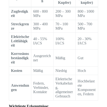
g
Kupfer)
kupfer)
Zugfestigk
600 - 800
200 – 300
800 - 1000
eit
MPa
MPa
MPa
Streckgren
300 - 400
70 - 100
500 - 700
ze
MPa
MPa
MPa
Elektrische
40 - 55%
100%
20 - 30%
Leitfähigk
IACS
IACS
IACS
eit
Korrosions
Ausgezeich
beständigk
Mäßig
Gut
net
eit
Kosten
Mäßig
Niedrig
Hoch
Elektrische
Hochbelast
Federn,
Verkabelun
Anwendun
ete
Verbinder,
g,
gen
Komponent
Kontakte
allgemeiner
en, Federn
Gebrauch
Wichtigste Erkenntnisse
: