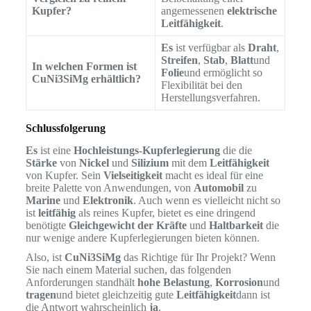
Kupfer?
angemessenen
elektrische
Leitfähigkeit
.
Es
ist verfügbar als
Draht
,
Streifen
,
Stab
,
Blatt
und
In welchen Formen ist
Folie
und ermöglicht so
CuNi3SiMg erhältlich?
Flexibilität bei den
Herstellungsverfahren.
Schlussfolgerung
Es
ist eine
Hochleistungs-Kupferlegierung
die die
Stärke
von
Nickel
und
Silizium
mit dem
Leitfähigkeit
von Kupfer. Sein
Vielseitigkeit
macht es ideal für eine
breite Palette von Anwendungen, von
Automobil
zu
Marine
und
Elektronik
. Auch wenn es vielleicht nicht so
ist
leitfähig
als reines Kupfer, bietet es eine dringend
benötigte
Gleichgewicht der Kräfte
und
Haltbarkeit
die
nur wenige andere Kupferlegierungen bieten können.
Also, ist
CuNi3SiMg
das Richtige für Ihr Projekt? Wenn
Sie nach einem Material suchen, das folgenden
Anforderungen standhält
hohe Belastung
,
Korrosion
und
tragen
und bietet gleichzeitig gute
Leitfähigkeit
dann ist
die Antwort wahrscheinlich
ja
.