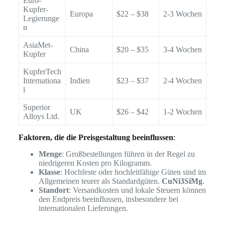
Euro-
Kupfer-
Europa
$22 – $38
2-3 Wochen
Legierunge
n
AsiaMet-
China
$20 – $35
3-4 Wochen
Kupfer
KupferTech
Internationa
Indien
$23 – $37
2-4 Wochen
l
Superior
UK
$26 – $42
1-2 Wochen
Alloys Ltd.
Faktoren, die die Preisgestaltung beeinflussen
:
Menge
: Großbestellungen führen in der Regel zu
niedrigeren Kosten pro Kilogramm.
Klasse
: Hochfeste oder hochleitfähige Güten sind im
Allgemeinen teurer als Standardgüten.
CuNi3SiMg
.
Standort
: Versandkosten und lokale Steuern können
den Endpreis beeinflussen, insbesondere bei
internationalen Lieferungen.