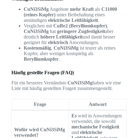
CuNi3SiMg
Angebote
mehr Kraft
als
C11000
(reines Kupfer)
unter Beibehaltung eines
anständigen
elektrische Leitfähigkeit
.
Verglichen mit
CuBe2 (Berylliumkupfer)
,
CuNi3SiMg
hat
geringere Zugfestigkeit
aber
deutlich
höhere Leitfähigkeit
und damit besser
geeignet für
elektrisch
Anwendungen.
Kostenmäßig
,
CuNi3SiMg
ist teurer als reines
Kupfer, aber weniger kostspielig als
Berylliumkupfer
.
Häufig gestellte Fragen (FAQ)
Für ein besseres Verständnis
CuNi3SiMg
haben wir eine
Liste mit häufig gestellten Fragen zusammengestellt.
Frage
Antwort
Es
wird in Anwendungen
verwendet, die sowohl
mechanische Festigkeit
Wofür wird CuNi3SiMg
und
elektrische
verwendet?
Leitfähigkeit
, wie zum